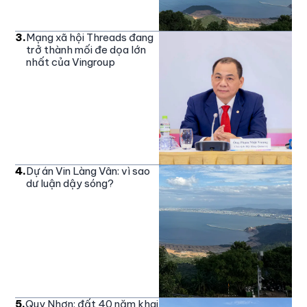
3
.
Mạng xã hội Threads đang
trở thành mối đe dọa lớn
nhất của Vingroup
4
.
Dự án Vin Làng Vân: vì sao
dư luận dậy sóng?
5
.
Quy Nhơn: đất 40 năm khai