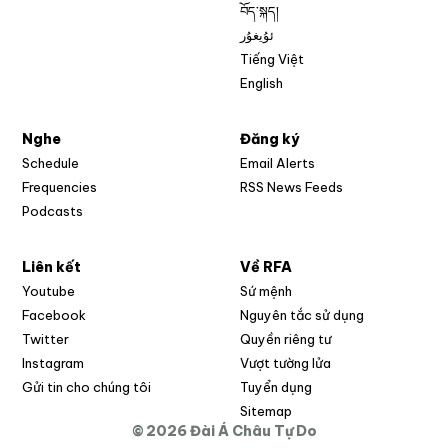
བོད་སྐད།
ئۇيغۇر
Tiếng Việt
English
Nghe
Đăng ký
Schedule
Email Alerts
Opens in new w
Frequencies
RSS News Feeds
Podcasts
Liên kết
Về RFA
Opens in new window
Youtube
Sứ mệnh
Opens in new window
Facebook
Nguyên tắc sử dụng
Opens in new window
Twitter
Quyền riêng tư
Opens in new window
Instagram
Vượt tường lửa
Opens in new window
Gửi tin cho chúng tôi
Tuyển dụng
Opens in new window
Sitemap
© 2026 Đài Á Châu Tự Do