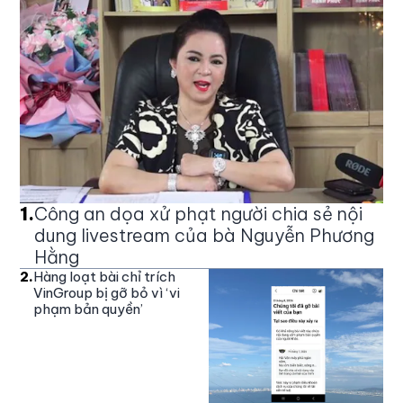
1
.
Công an dọa xử phạt người chia sẻ nội
dung livestream của bà Nguyễn Phương
Hằng
2
.
Hàng loạt bài chỉ trích
VinGroup bị gỡ bỏ vì ‘vi
phạm bản quyền’