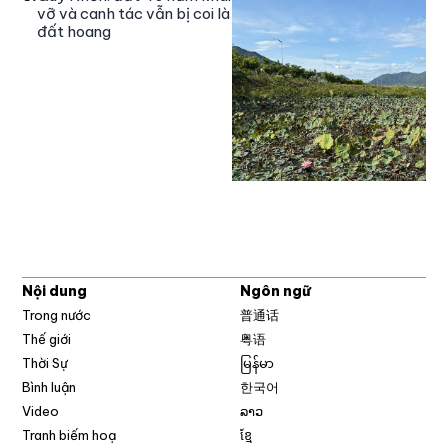
vỡ và canh tác vẫn bị coi là
đất hoang
Nội dung
Ngôn ngữ
Trong nước
普通话
Thế giới
粤语
Thời Sự
မြန်မာ
Bình luận
한국어
Video
ລາວ
Tranh biếm hoạ
ខ្មែ