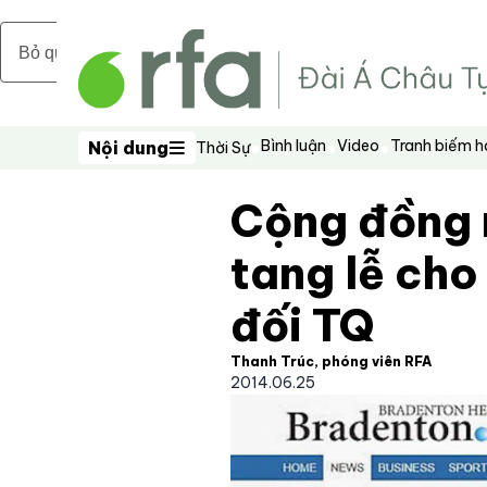
Bỏ qua nội dung chính
Bình luận
Video
Tranh biếm 
Nội dung
Thời Sự
Nội dung
Cộng đồng n
tang lễ cho
đối TQ
Thanh Trúc, phóng viên RFA
2014.06.25