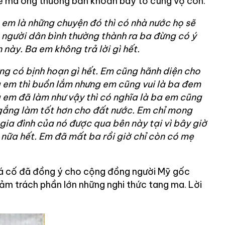
ề mà ông thường băn khoăn bày tỏ cùng vợ con:
em là những chuyện đó thì có nhà nước họ sẽ
à người dân bình thường thành ra ba đừng có ý
 này. Ba em không trả lời gì hết.
ng có bịnh hoạn gì hết. Em cũng hãnh diện cho
a em thì buồn lắm nhưng em cũng vui là ba đem
a em đã làm như vậy thì có nghĩa là ba em cũng
gắng làm tốt hơn cho đất nước. Em chỉ mong
gia đình của nó được qua bên này tại vì bây giờ
nữa hết. Em đã mất ba rồi giờ chỉ còn có mẹ
uá cố đã đồng ý cho cộng đồng người Mỹ gốc
đảm trách phần lớn những nghi thức tang ma. Lời