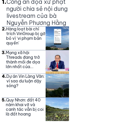
1
.
Công an dọa xử phạt
người chia sẻ nội dung
livestream của bà
Nguyễn Phương Hằng
2
.
Hàng loạt bài chỉ
trích VinGroup bị gỡ
bỏ vì ‘vi phạm bản
quyền’
3
.
Mạng xã hội
Threads đang trở
thành mối đe dọa
lớn nhất của
Vingroup
4
.
Dự án Vin Làng Vân:
vì sao dư luận dậy
sóng?
5
.
Quy Nhơn: đất 40
năm khai vỡ và
canh tác vẫn bị coi
là đất hoang