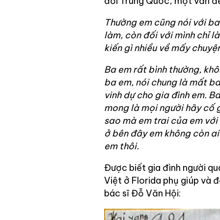
đối Trung Quốc, một vấn đ
Thường em cũng nói với ba 
làm, còn đối với mình chỉ l
kiến gì nhiều về mấy chuyện
Ba em rất bình thường, khô
ba em, nói chung là mất b
vinh dự cho gia đình em. B
mong là mọi người hãy cố 
sao mà em trai của em với 
ở bên đây em không còn ai 
em thôi.
Được biết gia đình người q
Việt ở Florida phụ giúp và 
bác sĩ Đỗ Văn Hội: