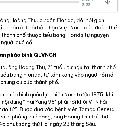
0:00
 ông Hoàng Thu, cư dân Florida, đòi hỏi giàn
 phải rời khỏi hải phận Việt Nam, các đoàn thể
 thành phố thuộc tiểu bang Florida tự nguyện
 người quá cố.
 quan pháo binh QLVNCH
a, ông Hoàng Thu, 71 tuổi, cư ngụ tại thành phố
iểu bang Florida, tự tẩm xăng vào người rồi nổi
 chung cư của thành phố.
an pháo binh quân lực miền Nam trước 1975, khi
 nội dung “ Hai Yang 981 phải rời khỏi V-N hải
 nào tử”. Được đưa vào bệnh viện Tampa General
 vì bị phỏng quá nặng, ông Hoàng Thu trút hơi
 45 phút sáng thứ Hai ngày 23 tháng Sáu.