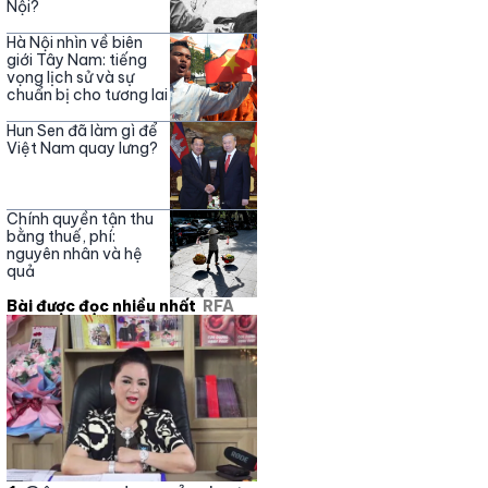
Nội?
Hà Nội nhìn về biên
giới Tây Nam: tiếng
vọng lịch sử và sự
chuẩn bị cho tương lai
Hun Sen đã làm gì để
Việt Nam quay lưng?
Chính quyền tận thu
bằng thuế, phí:
nguyên nhân và hệ
quả
Bài được đọc nhiều nhất
RFA