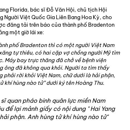
ng Florida, bác sĩ Đỗ Văn Hội, chủ tịch Hội
Người Việt Quốc Gia Liên Bang Hoa Kỳ, cho
được đăng tải trên báo của thành phố Bradenton
g một giờ lái xe:
hành phố Bradenton thì có một người Việt Nam
 xăng tự thiêu, có hai cặp vợ chồng người Mỹ tìm
. Máy bay trực thăng đã chở về bệnh viện
 ông đã không qua khỏi. Người ta tìm thấy
 phải rời khỏi Việt Nam, chữ dưới là hải phận,
tử khí hùng nào tử” dưới ký tên Hoàng Thu.
 sĩ quan pháo binh quân lực miền Nam
êu để lại mảnh giấy có nội dung " Hai Yang
 hải phận. Anh hùng tử khí hùng nào tử"