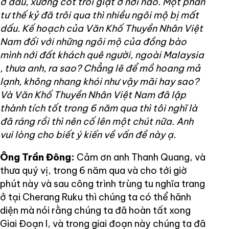
ở đâu, xương cốt trôi giạt ở nơi nào. Một phần
tư thế kỷ đã trôi qua thì nhiều ngôi mộ bị mất
dấu. Kế hoạch của Văn Khố Thuyền Nhân Việt
Nam đối với những ngôi mộ của đồng bào
mình nới đất khách quê người, ngoài Malaysia
, thưa anh, ra sao? Chẳng lẽ để mồ hoang mả
lạnh, không nhang khói như vậy mãi hay sao?
Và Văn Khố Thuyền Nhân Việt Nam đã lập
thành tích tốt trong 6 năm qua thì tôi nghĩ là
đã ráng rồi thì nên cố lên một chút nữa. Anh
vui lòng cho biết ý kiến về vấn đề này ạ.
Ông Trần Đông:
Cảm ơn anh Thanh Quang, và
thưa quý vị, trong 6 năm qua và cho tới giờ
phút này và sau công trình trùng tu nghĩa trang
ở tại Cherang Ruku thì chúng ta có thể hãnh
diện mà nói rằng chúng ta đã hoàn tất xong
Giai Đoạn I, và trong giai đoạn này chúng ta đã