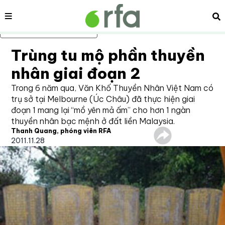
Nội dung
Tì
Bỏ qua nội dung chính
Trùng tu mộ phần thuyền
nhân giai đoạn 2
Trong 6 năm qua, Văn Khố Thuyền Nhân Việt Nam có
trụ sở tại Melbourne (Úc Châu) đã thực hiện giai
đoạn 1 mang lại “mồ yên mả ấm” cho hơn 1 ngàn
thuyền nhân bạc mệnh ở đất liền Malaysia.
Thanh Quang, phóng viên RFA
2011.11.28