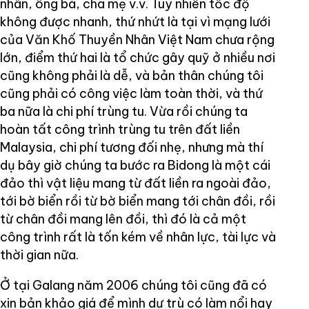
nhân, ông bà, cha mẹ v.v. Tuy nhiên tốc độ
không được nhanh, thứ nhứt là tại vì mạng lưới
của Văn Khố Thuyền Nhân Việt Nam chưa rộng
lớn, điểm thứ hai là tổ chức gây quỹ ở nhiều nơi
cũng không phải là dễ, và bản thân chúng tôi
cũng phải có công việc làm toàn thời, và thứ
ba nữa là chi phí trùng tu. Vừa rồi chúng ta
hoàn tất công trình trùng tu trên đất liền
Malaysia, chi phí tương đối nhẹ, nhưng mà thí
dụ bây giờ chúng ta bước ra Bidong là một cái
đảo thì vật liệu mang từ đất liền ra ngoài đảo,
tới bờ biển rồi từ bờ biển mang tới chân đồi, rồi
từ chân đồi mang lên đồi, thì đó là cả một
công trình rất là tốn kém về nhân lực, tài lực và
thời gian nữa.
Ở tại Galang năm 2006 chúng tôi cũng đã có
xin bản khảo giá để mình dự trù có làm nổi hay