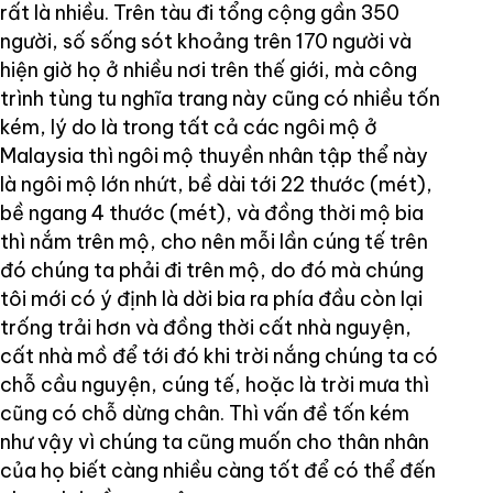
rất là nhiều. Trên tàu đi tổng cộng gần 350
người, số sống sót khoảng trên 170 người và
hiện giờ họ ở nhiều nơi trên thế giới, mà công
trình tùng tu nghĩa trang này cũng có nhiều tốn
kém, lý do là trong tất cả các ngôi mộ ở
Malaysia thì ngôi mộ thuyền nhân tập thể này
là ngôi mộ lớn nhứt, bề dài tới 22 thước (mét),
bề ngang 4 thước (mét), và đồng thời mộ bia
thì nắm trên mộ, cho nên mỗi lần cúng tế trên
đó chúng ta phải đi trên mộ, do đó mà chúng
tôi mới có ý định là dời bia ra phía đầu còn lại
trống trải hơn và đồng thời cất nhà nguyện,
cất nhà mồ để tới đó khi trời nắng chúng ta có
chỗ cầu nguyện, cúng tế, hoặc là trời mưa thì
cũng có chỗ dừng chân. Thì vấn đề tốn kém
như vậy vì chúng ta cũng muốn cho thân nhân
của họ biết càng nhiều càng tốt để có thể đến