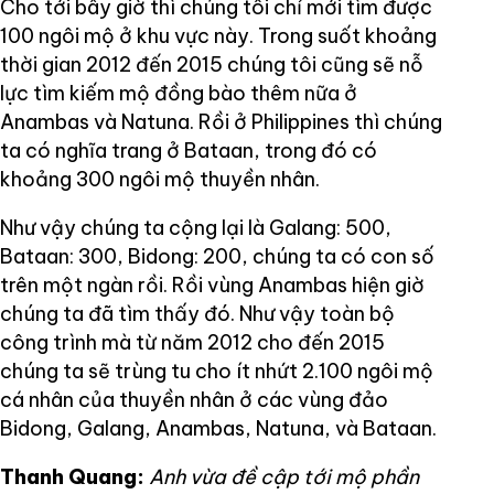
Cho tới bây giờ thì chúng tôi chỉ mới tìm được
100 ngôi mộ ở khu vực này. Trong suốt khoảng
thời gian 2012 đến 2015 chúng tôi cũng sẽ nỗ
lực tìm kiếm mộ đồng bào thêm nữa ở
Anambas và Natuna. Rồi ở Philippines thì chúng
ta có nghĩa trang ở Bataan, trong đó có
khoảng 300 ngôi mộ thuyền nhân.
Như vậy chúng ta cộng lại là Galang: 500,
Bataan: 300, Bidong: 200, chúng ta có con số
trên một ngàn rồi. Rồi vùng Anambas hiện giờ
chúng ta đã tìm thấy đó. Như vậy toàn bộ
công trình mà từ năm 2012 cho đến 2015
chúng ta sẽ trùng tu cho ít nhứt 2.100 ngôi mộ
cá nhân của thuyền nhân ở các vùng đảo
Bidong, Galang, Anambas, Natuna, và Bataan.
Thanh Quang:
Anh vừa đề cập tới mộ phần