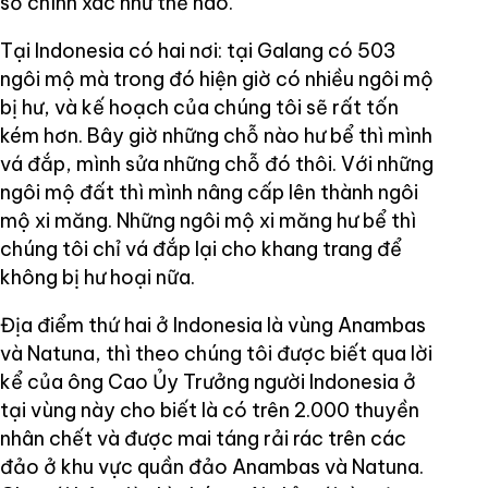
số chính xác như thế nào.
Tại Indonesia có hai nơi: tại Galang có 503
ngôi mộ mà trong đó hiện giờ có nhiều ngôi mộ
bị hư, và kế hoạch của chúng tôi sẽ rất tốn
kém hơn. Bây giờ những chỗ nào hư bể thì mình
vá đắp, mình sửa những chỗ đó thôi. Với những
ngôi mộ đất thì mình nâng cấp lên thành ngôi
mộ xi măng. Những ngôi mộ xi măng hư bể thì
chúng tôi chỉ vá đắp lại cho khang trang để
không bị hư hoại nữa.
Địa điểm thứ hai ở Indonesia là vùng Anambas
và Natuna, thì theo chúng tôi được biết qua lời
kể của ông Cao Ủy Trưởng người Indonesia ở
tại vùng này cho biết là có trên 2.000 thuyền
nhân chết và được mai táng rải rác trên các
đảo ở khu vực quần đảo Anambas và Natuna.