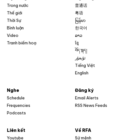
Trong nước
普通话
Thế giới
粤语
Thời Sự
မြန်မာ
Bình luận
한국어
Video
ລາວ
Tranh biếm hoạ
ខ្មែ
བོད་སྐད།
ئۇيغۇر
Tiếng Việt
English
Nghe
Đăng ký
Schedule
Email Alerts
Opens in new w
Frequencies
RSS News Feeds
Podcasts
Liên kết
Về RFA
Opens in new window
Youtube
Sứ mệnh