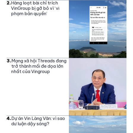
2
.
Hàng loạt bài chỉ trích
VinGroup bị gỡ bỏ vì ‘vi
phạm bản quyền’
3
.
Mạng xã hội Threads đang
trở thành mối đe dọa lớn
nhất của Vingroup
4
.
Dự án Vin Làng Vân: vì sao
dư luận dậy sóng?