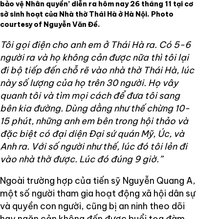
bảo vệ Nhân quyền’ diễn ra hôm nay 26 tháng 11 tại cơ
sở sinh hoạt của Nhà thờ Thái Hà ở Hà Nội. Photo
courtesy of Nguyễn Văn Đề.
Tôi gọi điện cho anh em ở Thái Hà ra. Có 5-6
người ra và họ không cản được nữa thì tôi lại
đi bộ tiếp đến chỗ rẽ vào nhà thờ Thái Hà, lúc
này số lượng của họ trên 30 người. Họ vây
quanh tôi và tìm mọi cách để đưa tôi sang
bên kia đường. Dùng dằng như thế chừng 10-
15 phút, những anh em bên trong hội thảo và
đặc biệt có đại diện Đại sứ quán Mỹ, Úc, và
Anh ra. Với số người như thế, lúc đó tôi lẻn đi
vào nhà thờ được. Lúc đó đúng 9 giờ.”
Ngoài trường hợp của tiến sỹ Nguyễn Quang A,
một số người tham gia hoạt động xã hội dân sự
và quyền con người, cũng bị an ninh theo dõi
hay ngăn cản không đến được buổi tọa đàm.