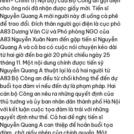
ninh- Chính trị Nội bộ) của Bộ Công an gọi điện
cho ông nói đã nhận được giấy mời. Tiến sĩ
Nguyễn Quang A mời người này đi uống cà phê
để trao đổi. Đích thân người gọi điện là cục phó
A83 Dương Văn Cừ và Phó phòng NGO của
A83 Nguyễn Xuân Nam đến gặp tiến sĩ Nguyễn
Quang A và cả ba có cuộc nói chuyện kéo dài
từ hai giờ đến ba giờ 20 phút chiều ngày 25
tháng 11. Một nội dung chính được tiến sỹ
Nguyễn Quang A thuật lại là cả hai người từ
A83 Bộ Công an đều từ chối không thể đến dự
buổi tọa đàm vì nếu đến dự là phạm pháp. Hai
cán bộ Công an nêu ra những quyết định của
thủ tướng và ủy ban nhân dân thành phố Hà Nội
với kết luận cuộc tọa đàm là trái với những
quyết định như thế. Cả hai đề nghị tiến sĩ
Nguyễn Quang A can thiệp để hoãn buổi tọa
đàm, chờ giấy phép của chính quyền. Một