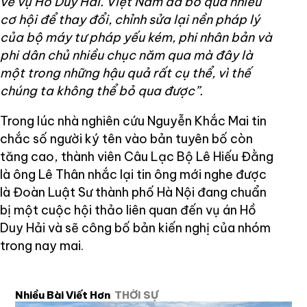
về vụ Hồ Duy Hải. Việt Nam đã bỏ quá nhiều
cơ hội để thay đổi, chỉnh sửa lại nền pháp lý
của bộ máy tư pháp yếu kém, phi nhân bản và
phi dân chủ nhiều chục năm qua mà đây là
một trong những hậu quả rất cụ thể, vì thế
chúng ta không thể bỏ qua được”.
Trong lúc nhà nghiên cứu Nguyễn Khắc Mai tin
chắc số người ký tên vào bản tuyên bố còn
tăng cao, thành viên Câu Lạc Bộ Lê Hiếu Đằng
là ông Lê Thân nhắc lại tin ông mới nghe được
là Đoàn Luật Sư thành phố Hà Nội đang chuẩn
bị một cuộc hội thảo liên quan đến vụ án Hồ
Duy Hải và sẽ công bố bản kiến nghị của nhóm
trong nay mai.
Nhiều Bài Viết Hơn
THỜI SỰ