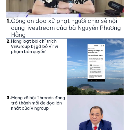
1
.
Công an dọa xử phạt người chia sẻ nội
dung livestream của bà Nguyễn Phương
Hằng
2
.
Hàng loạt bài chỉ trích
VinGroup bị gỡ bỏ vì ‘vi
phạm bản quyền’
3
.
Mạng xã hội Threads đang
trở thành mối đe dọa lớn
nhất của Vingroup