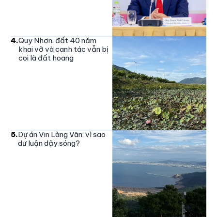
4
.
Quy Nhơn: đất 40 năm
khai vỡ và canh tác vẫn bị
coi là đất hoang
5
.
Dự án Vin Làng Vân: vì sao
dư luận dậy sóng?