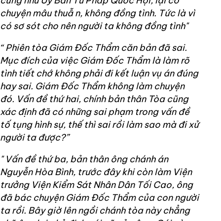
cũng như Ủy Ban Tư Pháp Quốc Hội, lại có
chuyện mâu
thuẫ
n, không đồng tình. Tức là vì
có sơ sót cho nên người ta không đồng tình"
“ Phiên tòa Giám Đốc Thẩm căn bản đã sai.
Mục đích của việc Giám Đốc Thẩm là làm rõ
tình tiết chớ không phải đi kết luận vụ án đúng
hay sai. Giám Đốc Thẩm không làm chuyện
đó. Vấn đề thứ hai, chính bản thân Tòa cũng
xác định đã có những sai phạm trong vấn đề
tố tụng hình sự, thế thì sai rồi làm sao mà đi xử
người ta được?”
" Vấn đề thứ ba, bản thân ông chánh án
Nguyễn Hòa Bình, trước đây khi còn làm Viện
trưởng Viện Kiểm Sát Nhân Dân Tối Cao, ông
đã bác chuyện Giám Đốc Thẩm của con người
ta rồi. Bây giờ lên ngồi chánh tòa này chẳng