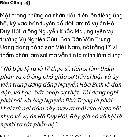
Báo Công Lý)
Một trong những cá nhân đầu tiên lên tiếng ủng
hộ, ký vào bản tuyên bố đòi làm rõ vụ án Hồ
Duy Hải là ông Nguyễn Khắc Mai, nguyên vụ
trưởng Vụ Nghiên Cứu, Ban Dân Vận Trung
Ương đảng cộng sản Việt Nam, nói rằng 17 vị
thẩm phán làm sai mà vẫn tin là mình làm đúng:
“ Nó bộc lộ ra là 17 thạc sĩ, tiến sĩ làm thẩm
phán và cả ông phó giáo sư tiến sĩ luật và ủy
viên trung ương đảng Nguyễn Hòa Bình là đần
độn, vô học, bất chấp sự thật. Tôi đang nghĩ
phải nói với ông Nguyễn Phú Trọng là phải
khai trừ cái đám này may ra mới rửa được nỗi
nhục về vụ án Hồ Duy Hải. Bây giờ cả xã hội là
người ta rất phẫn nộ”.