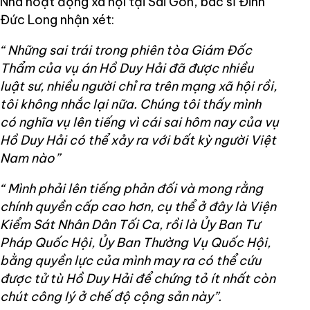
Nhà hoạt động xã hội tại Sài Gòn, bác sĩ Đinh
Đức Long nhận xét:
“ Những sai trái trong phiên tòa Giám Đốc
Thẩm của vụ án Hồ Duy Hải đã được nhiều
luật sư, nhiều người chỉ ra trên mạng xã hội rồi,
tôi không nhắc lại nữa. Chúng tôi thấy mình
có nghĩa vụ lên tiếng vì cái sai hôm nay của vụ
Hồ Duy Hải có thể xảy ra với bất kỳ người Việt
Nam nào”
“ Mình phải lên tiếng phản đối và mong rằng
chính quyền cấp cao hơn, cụ thể ở đây là Viện
Kiểm Sát Nhân Dân Tối Ca, rồi là Ủy Ban Tư
Pháp Quốc Hội, Ủy Ban Thường Vụ Quốc Hội,
bằng quyền lực của mình may ra có thể cứu
được tử tù Hồ Duy Hải để chứng tỏ ít nhất còn
chút công lý ở chế độ cộng sản này”.