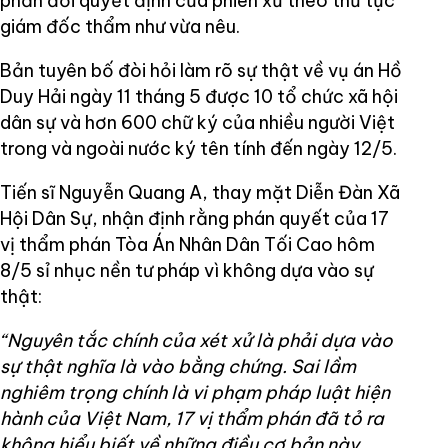
phản đối quyết định của phiên xử theo thủ tục
giám đốc thẩm như vừa nêu.
Bản tuyên bố đòi hỏi làm rõ sự thật về vụ án Hồ
Duy Hải ngày 11 tháng 5 được 10 tổ chức xã hội
dân sự và hơn 600 chữ ký của nhiều người Việt
trong và ngoài nước ký tên tính đến ngày 12/5.
Tiến sĩ Nguyễn Quang A, thay mặt Diễn Đàn Xã
Hội Dân Sự, nhận định rằng phán quyết của 17
vị thẩm phán Tòa Án Nhân Dân Tối Cao hôm
8/5 sỉ nhục nền tư pháp vì không dựa vào sự
thật:
“Nguyên tắc chính của xét xử là phải dựa vào
sự thật nghĩa là vào bằng chứng. Sai lầm
nghiêm trọng chính là vi phạm pháp luật hiện
hành của Việt Nam, 17 vị thẩm phán đã tỏ ra
không hiểu biết về những điều cơ bản này.