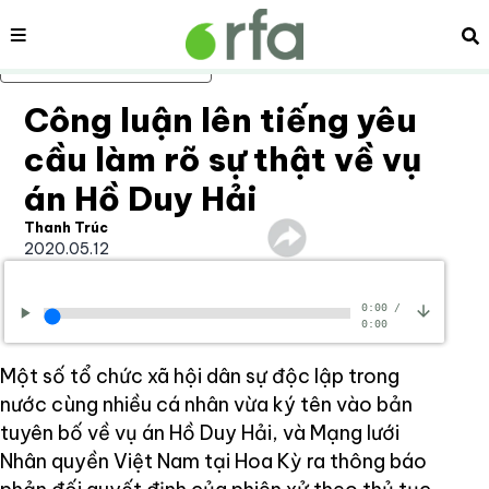
Nội dung
Tì
Bỏ qua nội dung chính
Công luận lên tiếng yêu
cầu làm rõ sự thật về vụ
án Hồ Duy Hải
Thanh Trúc
2020.05.12
0:00
/
0:00
Một số tổ chức xã hội dân sự độc lập trong
nước cùng nhiều cá nhân vừa ký tên vào bản
tuyên bố về vụ án Hồ Duy Hải, và Mạng lưới
Nhân quyền Việt Nam tại Hoa Kỳ ra thông báo