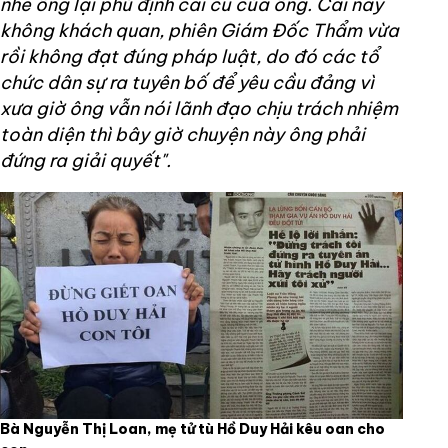
nhẽ ông lại phủ định cái cũ của ông. Cái này
không khách quan, phiên Giám Đốc Thẩm vừa
rồi không đạt đúng
pháp luật, do đó các tổ
chức dân sự ra tuyên bố để yêu cầu đảng vì
xưa giờ ông vẫn nói lãnh đạo chịu trách nhiệm
toàn diện thì bây giờ chuyện này ông phải
đứng ra giải quyết".
Bà Nguyễn Thị Loan, mẹ tử tù Hồ Duy Hải kêu oan cho