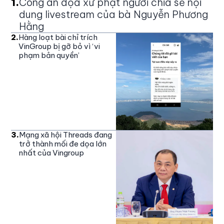
1
.
Công an dọa xử phạt người chia sẻ nội
dung livestream của bà Nguyễn Phương
Hằng
2
.
Hàng loạt bài chỉ trích
VinGroup bị gỡ bỏ vì ‘vi
phạm bản quyền’
3
.
Mạng xã hội Threads đang
trở thành mối đe dọa lớn
nhất của Vingroup