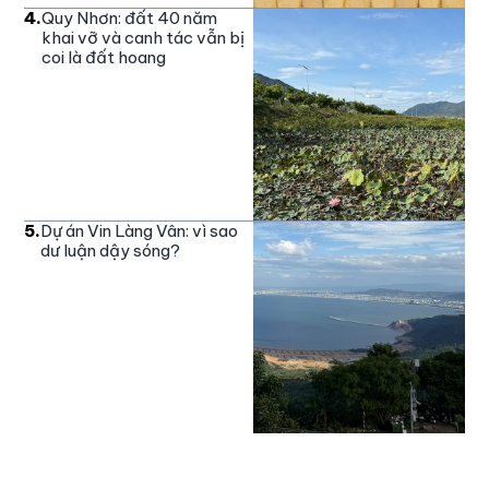
4
.
Quy Nhơn: đất 40 năm
khai vỡ và canh tác vẫn bị
coi là đất hoang
5
.
Dự án Vin Làng Vân: vì sao
dư luận dậy sóng?