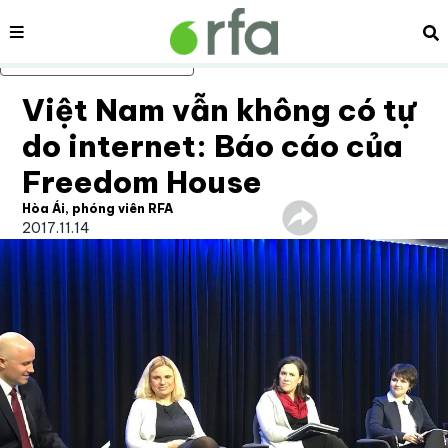
Nội dung
Tì
Bỏ qua nội dung chính
Việt Nam vẫn không có tự
do internet: Báo cáo của
Freedom House
Hòa Ái, phóng viên RFA
2017.11.14