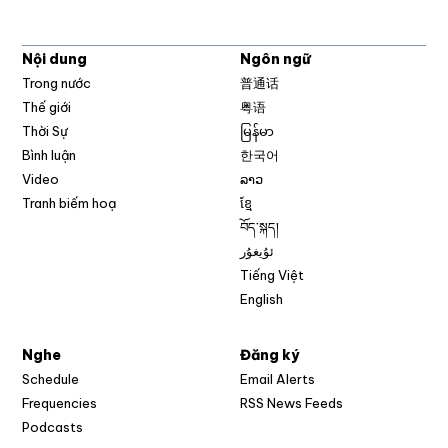
Nội dung
Ngôn ngữ
Trong nước
普通话
Thế giới
粤语
Thời Sự
မြန်မာ
Bình luận
한국어
Video
ລາວ
Tranh biếm hoạ
ខ្មែ
བོད་སྐད།
ئۇيغۇر
Tiếng Việt
English
Nghe
Đăng ký
Schedule
Email Alerts
Opens in new w
Frequencies
RSS News Feeds
Podcasts