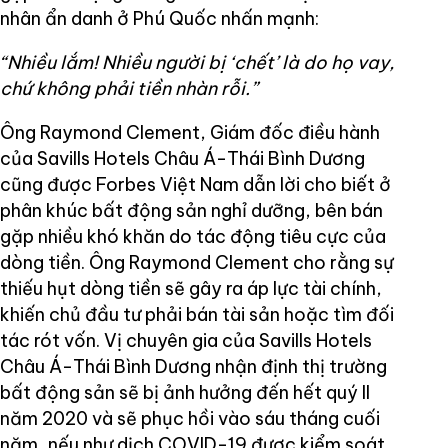
nhân ẩn danh ở Phú Quốc nhấn mạnh:
“Nhiều lắm! Nhiều người bị ‘chết’ là do họ vay,
chứ không phải tiền nhàn rỗi.”
Ông Raymond Clement, Giám đốc điều hành
của Savills Hotels Châu Á-Thái Bình Dương
cũng được Forbes Việt Nam dẫn lời cho biết ở
phân khúc bất động sản nghỉ dưỡng, bên bán
gặp nhiều khó khăn do tác động tiêu cực của
dòng tiền. Ông Raymond Clement cho rằng sự
thiếu hụt dòng tiền sẽ gây ra áp lực tài chính,
khiến chủ đầu tư phải bán tài sản hoặc tìm đối
tác rót vốn. Vị chuyên gia của Savills Hotels
Châu Á-Thái Bình Dương nhận định thị trường
bất động sản sẽ bị ảnh hưởng đến hết quý II
năm 2020 và sẽ phục hồi vào sáu tháng cuối
năm, nếu như dịch COVID-19 được kiểm soát