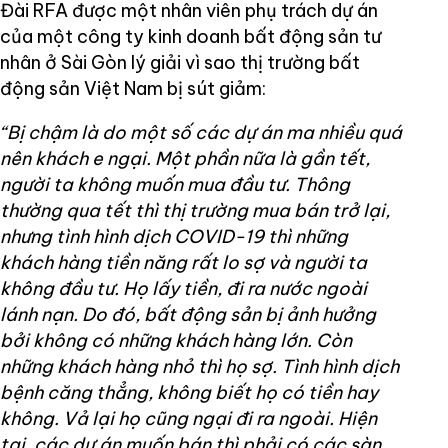
Đài RFA được một nhân viên phụ trách dự án
của một công ty kinh doanh bất động sản tư
nhân ở Sài Gòn lý giải vì sao thị trường bất
động sản Việt Nam bị sút giảm:
“Bị chậm là do một số các dự án ma nhiều quá
nên khách e ngại. Một phần nữa là gần tết,
người ta không muốn mua đầu tư. Thông
thường qua tết thì thị trường mua bán trở lại,
nhưng tình hình dịch COVID-19 thì những
khách hàng tiền năng rất lo sợ và người ta
không đầu tư. Họ lấy tiền, đi ra nước ngoài
lánh nạn. Do đó, bất động sản bị ảnh hưởng
bởi không có những khách hàng lớn. Còn
những khách hàng nhỏ thì họ sợ. Tình hình dịch
bệnh căng thẳng, không biết họ có tiền hay
không. Vả lại họ cũng ngại đi ra ngoài. Hiện
tại, các dự án muốn bán thì phải có các sàn