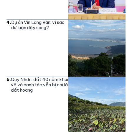
4
.
Dự án Vin Làng Vân: vì sao
dư luận dậy sóng?
5
.
Quy Nhơn: đất 40 năm khai
vỡ và canh tác vẫn bị coi là
đất hoang