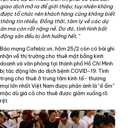
giao dịch mở ra để giới thiệu; tuy nhiên không
được tổ chức nên khách hàng cũng không biết
thông tin nhiều. Đồng thời, tâm lý về các dự
án ma còn rất nặng nề. Do đó, tình hình bất
động sản đều bị ảnh hưởng hết.”
Báo mạng Cafebiz.vn, hôm 25/2 còn có bài ghi
nhận về thị trường cho thuê mặt bằng kinh
doanh và văn phòng tại thành phố Hồ Chí Minh
bị tác động lớn do dịch bệnh COVID-19. Tình
trạng cho thuê ở trung tâm kinh tế- thương
mại lớn nhất Việt Nam được phản ánh là “ế ẩm”
mặc dù giá cả cho thuê được giảm xuống rõ
rệt.