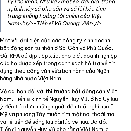
kỳ khó khăn. Như vậy một số 'đại gia' trong
ngành này sẽ phá sản và sẽ lôi kéo tình
trạng khủng hoảng tài chính của Việt
Nam<br/>-Tiến sĩ Vũ Quang Việt</i>
Một vài đại diện của các công ty kinh doanh
bất động sản tư nhân ở Sài Gòn và Phú Quốc,
Đài RFA có dịp tiếp xúc, cho biết doanh nghiệp
của họ được xếp trong danh sách hỗ trợ về tín
dụng theo công văn vừa ban hành của Ngân
hàng Nhà nước Việt Nam.
Về dài hạn đối với thị trường bất động sản Việt
Nam, Tiến sĩ kinh tế Nguyễn Huy Vũ, ở Na Uy lưu
ý đến trào lưu những người đến tuổi nghỉ hưu ở
Mỹ và phương Tây muốn tìm một nơi thoải mái
và rẻ tiền để sống lâu dài lúc về hưu. Do đó,
Tiến sĩ Nguyễn Huy Vũ cho rằng Việt Nam là