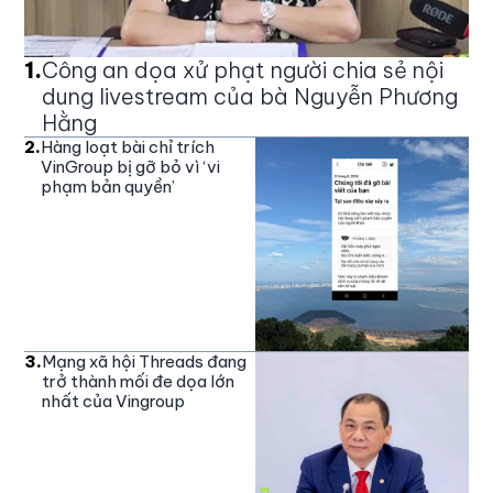
1
.
Công an dọa xử phạt người chia sẻ nội
dung livestream của bà Nguyễn Phương
Hằng
2
.
Hàng loạt bài chỉ trích
VinGroup bị gỡ bỏ vì ‘vi
phạm bản quyền’
3
.
Mạng xã hội Threads đang
trở thành mối đe dọa lớn
nhất của Vingroup