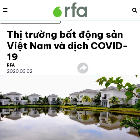
Nội dung
Tì
Bỏ qua nội dung chính
Thị trường bất động sản
Việt Nam và dịch COVID-
19
RFA
2020.03.02