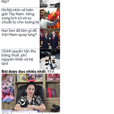
Nội?
Hà Nội nhìn về biên
giới Tây Nam: tiếng
vọng lịch sử và sự
chuẩn bị cho tương lai
Hun Sen đã làm gì để
Việt Nam quay lưng?
Chính quyền tận thu
bằng thuế, phí:
nguyên nhân và hệ
quả
Bài được đọc nhiều nhất
RFA