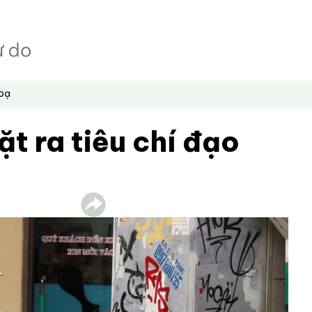
hoạ
ặt ra tiêu chí đạo
!