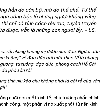
ng hẳn do cán bộ, mà do thể chế. Từ thể
ngũ công bộc là những người không xứng
thì chỉ có tính cách rêu rao, tuyên truyền
ửa được, vẫn là những con người ấy. - LS.
n hòi rồi nhưng không mị được nữa đâu. Người dân
năm không” về đạo đức bởi một thực tế là phong
 gương, tư tưởng, đạo đức, phong cách Hồ Chí
 đã phá sản rồi.
ng tính níu kéo chứ không phải là cội rễ của vấn
ại!”
ng dưới con mắt kinh tế, chủ trương chấn chỉnh
ành công, một phần vì nó xuất phát từ nền kinh