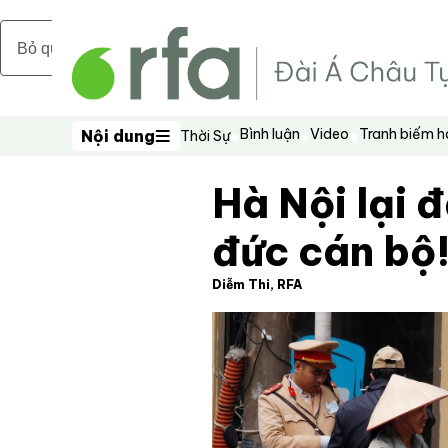
Bỏ qua nội dung chính
Bình luận
Video
Tranh biếm 
Nội dung
Thời Sự
Nội dung
Hà Nội lại đ
đức cán bộ
Diễm Thi, RFA