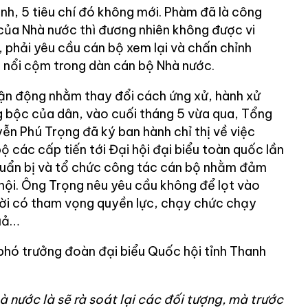
h, 5 tiêu chí đó không mới. Phàm đã là công
của Nhà nước thì đương nhiên không được vi
, phải yêu cầu cán bộ xem lại và chấn chỉnh
 nổi cộm trong dàn cán bộ Nhà nước.
ận động nhằm thay đổi cách ứng xử, hành xử
 bộc của dân, vào cuối tháng 5 vừa qua, Tổng
ễn Phú Trọng đã ký ban hành chỉ thị về việc
ộ các cấp tiến tới Đại hội đại biểu toàn quốc lần
 chuẩn bị và tổ chức công tác cán bộ nhằm đảm
hội. Ông Trọng nêu yêu cầu không để lọt vào
ời có tham vọng quyền lực, chạy chức chạy
quả…
hó trưởng đoàn đại biểu Quốc hội tỉnh Thanh
à nước là sẽ rà soát lại các đối tượng, mà trước