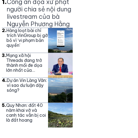
1
.
Công an dọa xử phạt
người chia sẻ nội dung
livestream của bà
Nguyễn Phương Hằng
2
.
Hàng loạt bài chỉ
trích VinGroup bị gỡ
bỏ vì ‘vi phạm bản
quyền’
3
.
Mạng xã hội
Threads đang trở
thành mối đe dọa
lớn nhất của
Vingroup
4
.
Dự án Vin Làng Vân:
vì sao dư luận dậy
sóng?
5
.
Quy Nhơn: đất 40
năm khai vỡ và
canh tác vẫn bị coi
là đất hoang