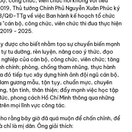
ộ, công chức, viên chức nói không với tiêu
2019, Thủ tướng Chính Phủ Nguyễn Xuân Phúc ký
33/QĐ-TTg về việc Ban hành kế hoạch tổ chức
a "cán bộ, công chức, viên chức thi đua thực hiện
 2019 - 2025.
ày được cho biết nhằm tạo sự chuyển biến mạnh
tự tu dưỡng, rèn luyện, nâng cao ý thức, đạo
nghiệp của cán bộ, công chức, viên chức; tăng
nh chính; phòng, chống tham nhũng, thực hành
ua đó tiếp tục xây dựng hình ảnh đội ngũ cán bộ,
 Nam gương mẫu, tận tụy, chuẩn mực, chuyên
ng, tận tình, thân thiện; đẩy mạnh việc học tập
đức, phong cách Hồ Chí Minh thông qua những
trên mọi lĩnh vực công tác.
ho rằng bây giờ đã quá muộn để chấn chỉnh, để
chỉ là mị dân. Ông giải thích: