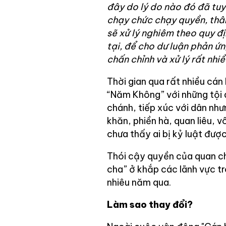
đây do lý do nào đó đã tuy
chạy chức chạy quyền, thân
sẽ xử lý nghiêm theo quy đ
tại, để cho dư luận phản ứ
chấn chỉnh và xử lý rất nhi
Thời gian qua rất nhiều cán
“Năm Không” với những tội 
chánh, tiếp xúc với dân nh
khăn, phiền hà, quan liêu,
chưa thấy ai bị kỷ luật đượ
Thói cậy quyền của quan c
cha” ở khắp các lãnh vực tr
nhiêu năm qua.
Làm sao thay đổi?