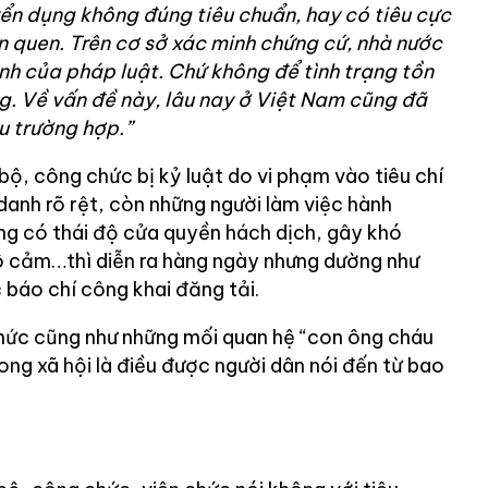
ển dụng không đúng tiêu chuẩn, hay có tiêu cực
 quen. Trên cơ sở xác minh chứng cứ, nhà nước
ịnh của pháp luật. Chứ không để tình trạng tồn
ng. Về vấn đề này, lâu nay ở Việt Nam cũng đã
ều trường hợp.”
 bộ, công chức bị kỷ luật do vi phạm vào tiêu chí
danh rõ rệt, còn những người làm việc hành
ưng có thái độ cửa quyền hách dịch, gây khó
 vô cảm…thì diễn ra hàng ngày nhưng dường như
c báo chí công khai đăng tải.
hức cũng như những mối quan hệ “con ông cháu
ong xã hội là điều được người dân nói đến từ bao