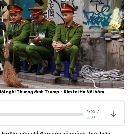
ội nghị Thượng đỉnh Trump - Kim tại Hà Nội hôm
0:00
/
0:00
Hà Nội vừa chỉ đạo các sở ngành thực hiện