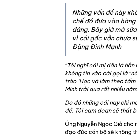
Những vấn đề này khô
chế đó đưa vào hàng 
đáng. Bây giờ mà sửa 
vì cái gốc vẫn chưa s
Đặng Đình Mạnh
“Tôi nghĩ cái mị dân là hẳ
không tin vào cái gọi là “
trào ‘Học và làm theo tấm
Minh trải qua rất nhiều năm
Do đó những cái này chỉ ma
đề. Tôi cam đoan sẽ thất b
Ông Nguyễn Ngọc Già cho rằ
đạo đức cán bộ sẽ không th