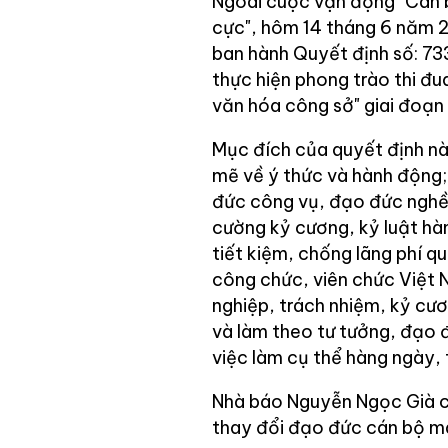
Ngoài
cuộc vận động "Cán b
cực", hôm 14 tháng 6 năm 
ban hành Quyết định số: 7
thực hiện phong trào thi đu
văn hóa công sở" giai đoạn
Mục đích của quyết định n
mẽ về ý thức và hành động; 
đức công vụ, đạo đức nghề 
cường kỷ cương, kỷ luật hà
tiết kiệm, chống lãng phí q
công chức, viên chức Việt
nghiệp, trách nhiệm, kỷ cươ
và làm theo tư tưởng, đạo 
việc làm cụ thể hàng ngày, 
Nhà báo Nguyễn Ngọc Già c
thay đổi đạo đức cán bộ mà 