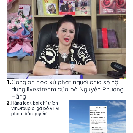
1
.
Công an dọa xử phạt người chia sẻ nội
dung livestream của bà Nguyễn Phương
Hằng
2
.
Hàng loạt bài chỉ trích
VinGroup bị gỡ bỏ vì ‘vi
phạm bản quyền’