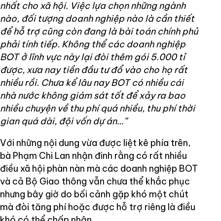
nhất cho xã hội. Việc lựa chọn những ngành
nào, đối tượng doanh nghiệp nào là cần thiết
để hỗ trợ cũng còn đang là bài toán chính phủ
phải tính tiếp. Không thể các doanh nghiệp
BOT ở lĩnh vực này lại đòi thêm gói 5.000 tỉ
được, xưa nay tiền đầu tư đổ vào cho họ rất
nhiều rồi. Chưa kể lâu nay BOT có nhiều cái
nhà nước không giám sát tốt để xảy ra bao
nhiều chuyện về thu phí quá nhiều, thu phí thời
gian quá dài, đội vốn dự án…”
Với những nội dung vừa được liệt kê phía trên,
bà Phạm Chi Lan nhận đinh rằng có rất nhiều
điều xã hội phàn nàn mà các doanh nghiệp BOT
và cả Bộ Giao thông vẫn chưa thể khắc phục
nhưng bây giờ do bối cảnh gặp khó một chút
mà đòi tăng phí hoặc được hỗ trợ riêng là điều
khó có thể chấp nhận.