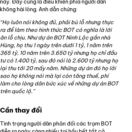
nay. Đây cũng là điều khiến phía người dân
không hài lòng. Anh dẫn chứng:
“Họ luôn nói không đủ, phải bù lỗ nhưng thực
ra để làm theo hình thức BOT có nghĩa là lời
ăn lỗ chịu. Như dự án BOT Ninh Lộc gần nhà
Hùng, họ thu 1 ngày trên dưới 1 tỷ, 1 năm trên
365 tỷ, 10 năm trên 3.650 tỷ nhưng họ chỉ đầu
tư có 1.400 tỷ, sau đó nói là 2.600 tỷ nhưng họ
lại thu tới 20 mấy năm. Những dự án đó họ lời
sao họ không nói mà lại còn tăng thuế, phí
làm cho lòng dân bức xúc về những dự án BOT
trên quốc lộ.”
Cần thay đổi
Tình trạng người dân phản đối các trạm BOT
diễn ra ngày càng nhiều tại hầu hết tất cả