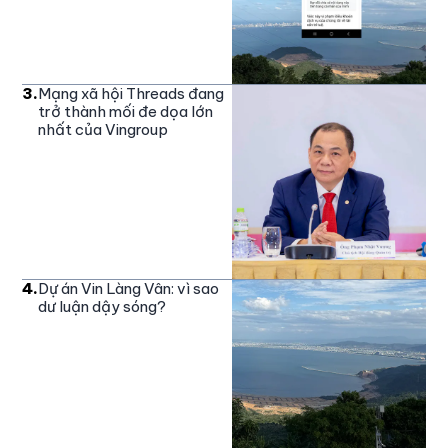
3
.
Mạng xã hội Threads đang
trở thành mối đe dọa lớn
nhất của Vingroup
4
.
Dự án Vin Làng Vân: vì sao
dư luận dậy sóng?