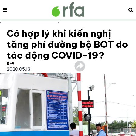
Nội dung
Tì
Bỏ qua nội dung chính
Có hợp lý khi kiến nghị
tăng phí đường bộ BOT do
tác động COVID-19?
RFA
2020.05.13