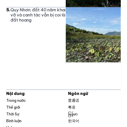
5
.
Quy Nhơn: đất 40 năm khai
vỡ và canh tác vẫn bị coi là
đất hoang
Nội dung
Ngôn ngữ
Trong nước
普通话
Thế giới
粤语
Thời Sự
မြန်မာ
Bình luận
한국어