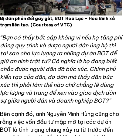
Bị dân phản đối gay gắt, BOT Hoà Lạc – Hoà Bình xả
trạm liên tục.
(Courtesy of VTC)
“Bạn có thấy bất cập không vì nếu họ tăng phí
đúng quy trình và được người dân ủng hộ thì
tại sao cho lực lượng ra những dự án BOT để
giữ an ninh trật tự? Có nghĩa là họ đang biết
chắc được người dân đã bức xúc. Chính phủ
kiến tạo của dân, do dân mà thấy dân bức
xúc thì phải làm thế nào chứ chẳng lẽ dùng
lực lượng vũ trang để xen vào giao dịch dân
sự giữa người dân và doanh nghiệp BOT?”
Bên cạnh đó, anh Nguyễn Minh Hùng cũng cho
rằng việc vốn đầu tư mập mờ tại các dự án
BOT là tình trạng chung xảy ra từ trước đến