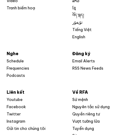
Video
ລາວ
Tranh biếm hoạ
ខ្មែ
བོད་སྐད།
ئۇيغۇر
Tiếng Việt
English
Nghe
Đăng ký
Schedule
Email Alerts
Opens in new w
Frequencies
RSS News Feeds
Podcasts
Liên kết
Về RFA
Opens in new window
Youtube
Sứ mệnh
Opens in new window
Facebook
Nguyên tắc sử dụng
Opens in new window
Twitter
Quyền riêng tư
Opens in new window
Instagram
Vượt tường lửa
Opens in new window
Gửi tin cho chúng tôi
Tuyển dụng
Opens in new window