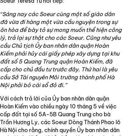
Soeur Teresa Tú nói tiếp:
“Sáng nay các Soeur cùng một số giáo dân
đã vừa đi hàng một vừa cầu nguyện trong sự
ôn hòa để bày tỏ sự mong muốn thể hiện công
lý, trả lại sự thật cho các Soeur. Cũng như yêu
cầu Chủ tịch Ủy ban nhân dân quận Hoàn
Kiếm phải hủy cái giấy phép xây dựng tại khu
đất số 5 Quang Trung quận Hoàn Kiếm, đã
cấp cho chủ đầu tư trước đây. Thứ hai là yêu
cầu Sở Tài nguyên Môi trường thành phố Hà
Nội phải bỏ cái sổ đỏ đi.”
Với cách trả lời của Ủy ban nhân dân quận
Hoàn Kiếm vào chiều ngày 10 tháng 5 về việc
cấp đất tại số 5A-5B Quang Trung cho bà
Trần Hương Ly, các Soeur Dòng Thánh Phao lô
Hà Nội cho rằng, chính quyền Ủy ban nhân dân