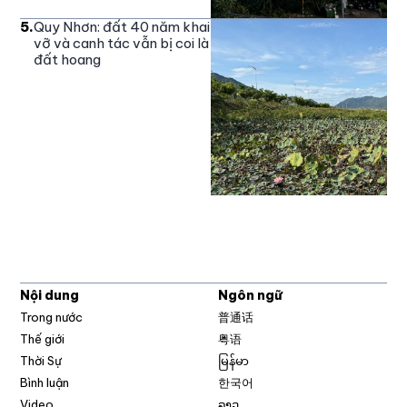
5
.
Quy Nhơn: đất 40 năm khai
vỡ và canh tác vẫn bị coi là
đất hoang
Nội dung
Ngôn ngữ
Trong nước
普通话
Thế giới
粤语
Thời Sự
မြန်မာ
Bình luận
한국어
Video
ລາວ