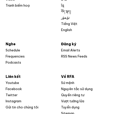
Tranh biếm hoạ
ខ្មែ
བོད་སྐད།
ئۇيغۇر
Tiếng Việt
English
Nghe
Đăng ký
Schedule
Email Alerts
Opens in new w
Frequencies
RSS News Feeds
Podcasts
Liên kết
Về RFA
Opens in new window
Youtube
Sứ mệnh
Opens in new window
Facebook
Nguyên tắc sử dụng
Opens in new window
Twitter
Quyền riêng tư
Opens in new window
Instagram
Vượt tường lửa
Opens in new window
Gửi tin cho chúng tôi
Tuyển dụng
Opens in new window
Sitemap