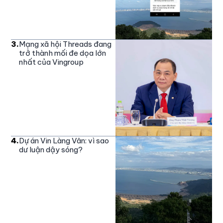
3
.
Mạng xã hội Threads đang
trở thành mối đe dọa lớn
nhất của Vingroup
4
.
Dự án Vin Làng Vân: vì sao
dư luận dậy sóng?