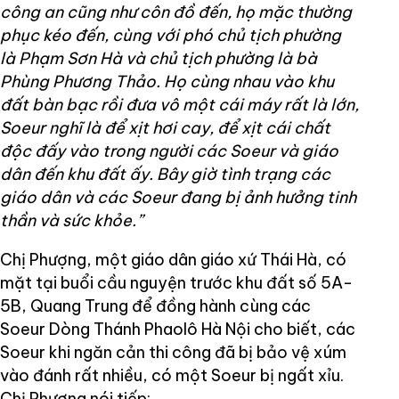
công an cũng như côn đồ đến, họ mặc thường
phục kéo đến, cùng với phó chủ tịch phường
là Phạm Sơn Hà và chủ tịch phường là bà
Phùng Phương Thảo. Họ cùng nhau vào khu
đất bàn bạc rồi đưa vô một cái máy rất là lớn,
Soeur nghĩ là để xịt hơi cay, để xịt cái chất
độc đấy vào trong người các Soeur và giáo
dân đến khu đất ấy. Bây giờ tình trạng các
giáo dân và các Soeur đang bị ảnh hưởng tinh
thần và sức khỏe.”
Chị Phượng, một giáo dân giáo xứ Thái Hà, có
mặt tại buổi cầu nguyện trước khu đất số 5A-
5B, Quang Trung để đồng hành cùng các
Soeur Dòng Thánh Phaolô Hà Nội cho biết, các
Soeur khi ngăn cản thi công đã bị bảo vệ xúm
vào đánh rất nhiều, có một Soeur bị ngất xỉu.
Chị Phượng nói tiếp: