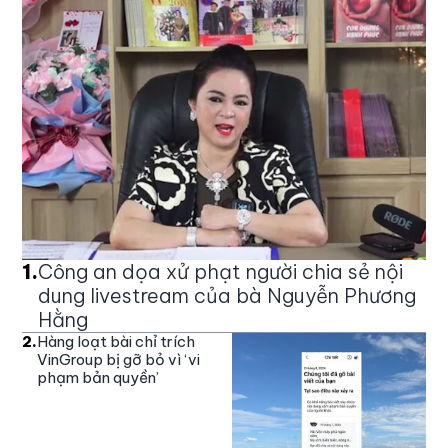
1
.
Công an dọa xử phạt người chia sẻ nội
dung livestream của bà Nguyễn Phương
Hằng
2
.
Hàng loạt bài chỉ trích
VinGroup bị gỡ bỏ vì ‘vi
phạm bản quyền’