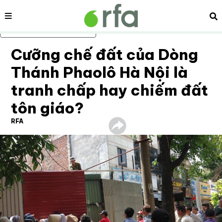
Nội dung
Tì
Bỏ qua nội dung chính
Cưỡng chế đất của Dòng
Thánh Phaolô Hà Nội là
tranh chấp hay chiếm đất
tôn giáo?
RFA