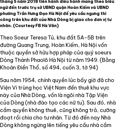
tháng 5 năm 2018 tiến hành diễu hành mang theo biểu
ngữ đến trước trụ sở UBND quận Hoàn Kiếm và UBND
phường Trần Hưng Đạo Hà Nội để yêu cầu ngưng thi
công trên khu đất của Nhà Dòng bị giao cho đơn vị tư
nhân.
(Courtesy FB Hà Vân)
Theo Soeur Teresa Tú, khu đất 5A-5B trên
đường Quang Trung, Hoàn Kiếm, Hà Nội vốn
thuộc quyền sở hữu hợp pháp của quý soeurs
Dòng Thánh Phaolô Hà Nội từ năm 1949. (Bằng
Khoán Điền Thổ, số 494, cuốn 3, tờ 94)
Sau năm 1954, chính quyền lúc bấy giờ đã cho
Viện Vi trùng học Việt Nam đến thuê khu vực
này của Nhà Dòng, vốn là ngôi nhà Tập Viện
của Dòng (nhà đào tạo các nữ tu). Sau đó, nhà
cầm quyền không thuê, cũng không trả, cưỡng
đoạt rồi chia cho tư nhân. Từ đó đến nay Nhà
Dòng không ngừng lên tiếng yêu cầu nhà cầm