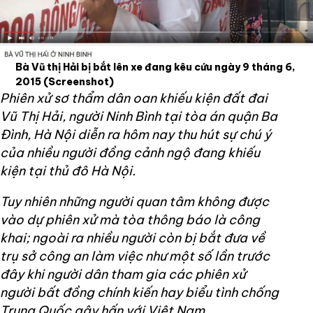
Bà Vũ thị Hải bị bắt lên xe đang kêu cứu ngày 9 tháng 6,
2015
(Screenshot)
Phiên xử sơ thẩm dân oan khiếu kiện đất đai
Vũ Thị Hải, người Ninh Bình tại tòa án quận Ba
Đình, Hà Nội diễn ra hôm nay thu hút sự chú ý
của nhiều người đồng cảnh ngộ đang khiếu
kiện tại thủ đô Hà Nội.
Tuy nhiên những người quan tâm không được
vào dự phiên xử mà tòa thông báo là công
khai; ngoài ra nhiều người còn bị bắt đưa về
trụ sở công an làm việc như một số lần trước
đây khi người dân tham gia các phiên xử
người bất đồng chính kiến hay biểu tình chống
Trung Quốc gây hấn với Việt Nam.