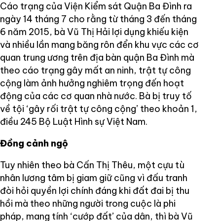
Cáo trạng của Viện Kiểm sát Quận Ba Đình ra
ngày 14 tháng 7 cho rằng từ tháng 3 đến tháng
6 năm 2015, bà Vũ Thị Hải lợi dụng khiếu kiện
và nhiều lần mang băng rôn đển khu vực các cơ
quan trung ương trên địa bàn quận Ba Đình mà
theo cáo trạng gây mất an ninh, trật tự công
cộng làm ảnh hưởng nghiêm trọng đến hoạt
động của các cơ quan nhà nước. Bà bị truy tố
về tội ‘gây rối trật tự công cộng’ theo khoản 1,
điều 245 Bộ Luật Hình sự Việt Nam.
Đồng cảnh ngộ
Tuy nhiên theo bà Cấn Thị Thêu, một cựu tù
nhân lương tâm bị giam giữ cũng vì đấu tranh
đòi hỏi quyền lợi chính đáng khi đất đai bị thu
hồi mà theo những người trong cuộc là phi
pháp, mang tính ‘cướp đất’ của dân, thì bà Vũ