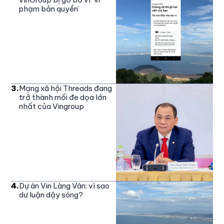
phạm bản quyền’
3
.
Mạng xã hội Threads đang
trở thành mối đe dọa lớn
nhất của Vingroup
4
.
Dự án Vin Làng Vân: vì sao
dư luận dậy sóng?