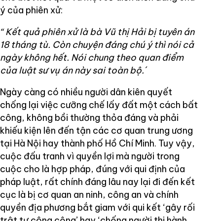
ý của phiên xử:
“ Kết quả phiên xử là bà Vũ thị Hải bị tuyên án
18 tháng tù. Còn chuyện đáng chú ý thì nói cả
ngày không hết. Nói chung theo quan điểm
của luật sư vụ án này sai toàn bộ.´
Ngày càng có nhiều người dân kiên quyết
chống lại việc cưỡng chế lấy đất một cách bất
công, không bồi thường thỏa đáng và phải
khiếu kiện lên đến tận các cơ quan trung ương
tại Hà Nội hay thành phố Hồ Chí Minh. Tuy vậy,
cuộc đấu tranh vì quyền lợi mà người trong
cuộc cho là hợp pháp, đúng với qui định của
pháp luật, rất chính đáng lâu nay lại đi đến kết
cục là bị cơ quan an ninh, công an và chính
quyền địa phương bắt giam với qui kết ‘gây rối
trật tự công cộng’ hay ‘chống người thi hành