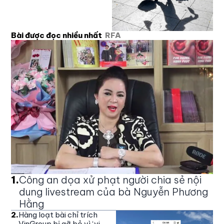
Bài được đọc nhiều nhất
RFA
1
.
Công an dọa xử phạt người chia sẻ nội
dung livestream của bà Nguyễn Phương
Hằng
2
.
Hàng loạt bài chỉ trích
VinGroup bị gỡ bỏ vì ‘vi