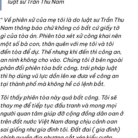
luật sư Trần Thu Nam
“ Về phiên xử của mẹ tôi là do luật sư Trần Thu
Nam thông báo chứ không có bất cứ giấy tờ
gì của tòa án. Phiên tòa xét xử công khai nên
một số bà con, thân quên với mẹ tôi và tôi
đến tòa để dự. Thế nhưng khi đến thì công an,
an ninh không cho vào. Chúng tôi ở bên ngoài
phản đối phiên tòa bất công, trái pháp luật
thì họ dùng vũ lực dồn lên xe đưa về công an
tại thành phố mà không hề có lệnh bắt.
Tôi thấy phiên tòa này quá bất công. Tôi sẽ
thay mẹ để tiếp tục đấu tranh và mong mọi
người quan tâm giúp đỡ cộng đồng dân oan ở
trên đất nước Việt Nam đang chịu cảnh oan
sai giống như gia đình tôi. Đất đai ( gia đình)
chính quyền địa phương cắt xén kiểu cướp