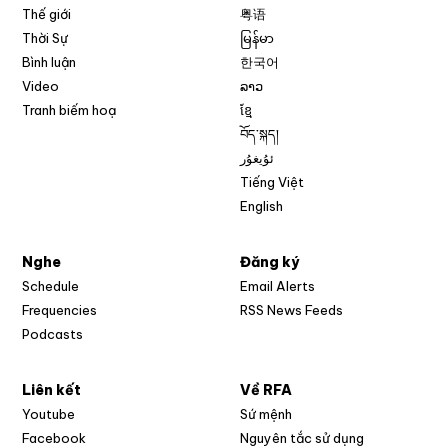
Thế giới
粤语
Thời Sự
မြန်မာ
Bình luận
한국어
Video
ລາວ
Tranh biếm hoạ
ខ្មែ
བོད་སྐད།
ئۇيغۇر
Tiếng Việt
English
Nghe
Đăng ký
Schedule
Email Alerts
Opens in new w
Frequencies
RSS News Feeds
Podcasts
Liên kết
Về RFA
Opens in new window
Youtube
Sứ mệnh
Opens in new window
Facebook
Nguyên tắc sử dụng