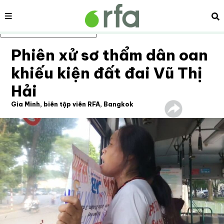
Nội dung
Tì
Bỏ qua nội dung chính
Phiên xử sơ thẩm dân oan
khiếu kiện đất đai Vũ Thị
Hải
Gia Minh, biên tập viên RFA, Bangkok