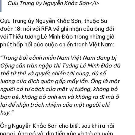
Cựu Trung úy Nguyễn Khác Sơn</i>
Cựu Trung úy Nguyễn Khắc Sơn, thuộc Sư
đoàn 18, nói với RFA về ghi nhận của ông đối
với Thiếu tướng Lê Minh Đảo trong những giờ
phút hấp hối của cuộc chiến tranh Việt Nam:
“Trong bối cảnh miền Nam Việt Nam đang bị
Cộng sản tràn ngập thì Tướng Lê Minh Đảo đã
thề tử thủ và quyết chiến tới cùng, dù số
lượng của địch quân gấp mấy lần. Ông là một
người có tư cách của một vị tướng, không bỏ
bạn bè, không bỏ anh em và không ra đi mà ở
lại để nhận trách nhiệm của một người chỉ
huy.”
Ông Nguyễn Khắc Sơn cho biết sau khi ra hải
ngoại, ông có vài dịp tiếp xúc và trò chuyện