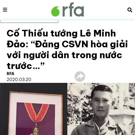
Nội dung
Tì
Bỏ qua nội dung chính
Cố Thiếu tướng Lê Minh
Đảo: “Đảng CSVN hòa giải
với người dân trong nước
trước…”
RFA
2020.03.20