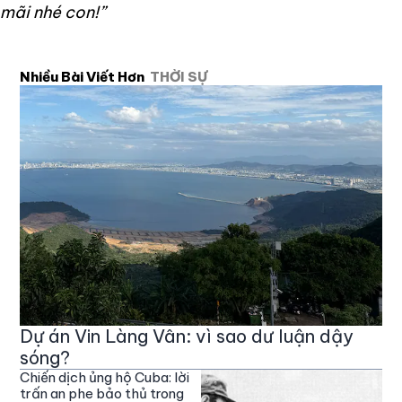
mãi nhé con!”
Nhiều Bài Viết Hơn
THỜI SỰ
Dự án Vin Làng Vân: vì sao dư luận dậy
sóng?
Chiến dịch ủng hộ Cuba: lời
trấn an phe bảo thủ trong