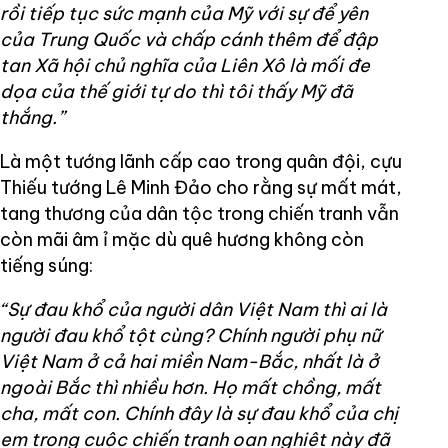
rồi tiếp tục sức mạnh của Mỹ với sự để yên
của Trung Quốc và chấp cánh thêm để đập
tan Xã hội chủ nghĩa của Liên Xô là mối đe
dọa của thế giới tự do thì tôi thấy Mỹ đã
thắng.”
Là một tướng lãnh cấp cao trong quân đội, cựu
Thiếu tướng Lê Minh Đảo cho rằng sự mất mát,
tang thương của dân tộc trong chiến tranh vẫn
còn mãi âm ỉ mặc dù quê hương không còn
tiếng súng:
“Sự đau khổ của người dân Việt Nam thì ai là
người đau khổ tột cùng? Chính người phụ nữ
Việt Nam ở cả hai miền Nam-Bắc, nhất là ở
ngoài Bắc thì nhiều hơn. Họ mất chồng, mất
cha, mất con. Chính đây là sự đau khổ của chị
em trong cuộc chiến tranh oan nghiệt này đã