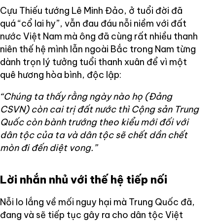
Cựu Thiếu tướng Lê Minh Đảo, ở tuổi đời đã
quá “cổ lai hy”, vẫn đau đáu nỗi niềm với đất
nước Việt Nam mà ông đã cùng rất nhiều thanh
niên thế hệ mình lẫn ngoài Bắc trong Nam từng
dành trọn lý tưởng tuổi thanh xuân để vì một
quê hương hòa bình, độc lập:
“Chúng ta thấy rằng ngày nào họ (Đảng
CSVN) còn cai trị đất nước thì Cộng sản Trung
Quốc còn bành trướng theo kiểu mới đối với
dân tộc của ta và dân tộc sẽ chết dần chết
mòn đi đến diệt vong.”
Lời nhắn nhủ với thế hệ tiếp nối
Nỗi lo lắng về mối nguy hại mà Trung Quốc đã,
đang và sẽ tiếp tục gây ra cho dân tộc Việt