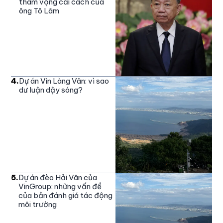
tham vọng cải cách của
ông Tô Lâm
4
.
Dự án Vin Làng Vân: vì sao
dư luận dậy sóng?
5
.
Dự án đèo Hải Vân của
VinGroup: những vấn đề
của bản đánh giá tác động
môi trường