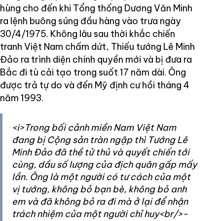
hùng cho đến khi Tổng thống Dương Văn Minh
ra lệnh buông súng đầu hàng vào trưa ngày
30/4/1975. Không lâu sau thời khắc chiến
tranh Việt Nam chấm dứt, Thiếu tướng Lê Minh
Đảo ra trình diện chính quyền mới và bị đưa ra
Bắc đi tù cải tạo trong suốt 17 năm dài. Ông
được trả tự do và đến Mỹ định cư hồi tháng 4
năm 1993.
<i>Trong bối cảnh miền Nam Việt Nam
đang bị Cộng sản tràn ngập thì Tướng Lê
Minh Đảo đã thề tử thủ và quyết chiến tới
cùng, dầu số lượng của địch quân gấp mấy
lần. Ông là một người có tư cách của một
vị tướng, không bỏ bạn bè, không bỏ anh
em và đã không bỏ ra đi mà ở lại để nhận
trách nhiệm của một người chỉ huy<br/>-