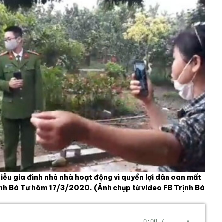
ễu gia đình nhà nhà hoạt động vì quyền lợi dân oan mất
rịnh Bá Tư hôm 17/3/2020.
(Ảnh chụp từ video FB Trịnh Bá
0:00
/