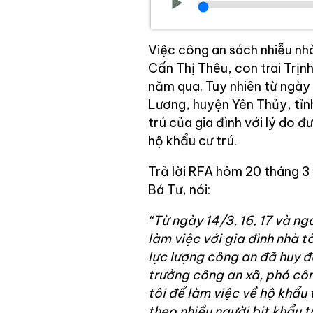
Việc công an sách nhiễu nh
Cấn Thị Thêu, con trai Trịn
năm qua. Tuy nhiên từ ngày
Lương, huyện Yên Thủy, tỉnh 
trú của gia đình với lý do 
hộ khẩu cư trú.
Trả lời RFA hôm 20 tháng 3
Bá Tư, nói:
“Từ ngày 14/3, 16, 17 và n
làm việc với gia đình nhà t
lực lượng công an đã huy đ
trưởng công an xã, phó côn
tôi để làm việc về hộ khẩu 
theo nhiều người bịt khẩu t