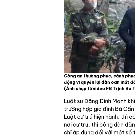
Công an thường phục, cảnh phục
động vì quyền lợi dân oan mất đ
(Ảnh chụp từ video FB Trịnh Bá 
Luật sư Đặng Đình Mạnh khi
trường hợp gia đình Bà Cấn 
Luật cư trú hiện hành, thì c
nơi cư trú, thì công dân đă
chỉ áp dụng đối với một số 