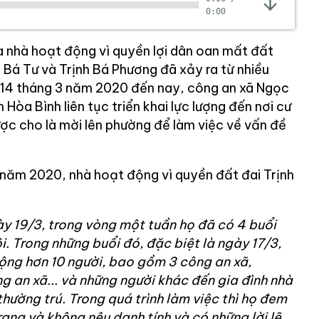
0:00
à nhà hoạt động vì quyền lợi dân oan mất đất
h Bá Tư và Trịnh Bá Phương đã xảy ra từ nhiều
 14 tháng 3 năm 2020 đến nay, công an xã Ngọc
Hòa Bình liên tục triển khai lực lượng đến nơi cư
được cho là mời lên phường để làm việc về vấn đề
 năm 2020, nhà hoạt động vì quyền đất đai Trịnh
gày 19/3, trong vòng một tuần họ đã có 4 buổi
ôi. Trong những buổi đó, đặc biệt là ngày 17/3,
ộng hơn 10 người, bao gồm 3 công an xã,
g an xã... và những người khác đến gia đình nhà
thường trú. Trong quá trình làm việc thì họ đem
rang và không nêu danh tính và có những lời lẽ