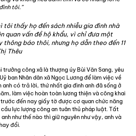
ình tôi.”
ì tôi thấy họ đến sách nhiễu gia đình nhà
iên quan vấn đề hộ khẩu, vì chỉ đưa một
 thông báo thôi, nhưng họ dẫn theo đến 11
hị Thêu
hi trưởng công xã là thượng úy Bùi Văn Sang, yêu
ở Uỷ ban Nhân dân xã Ngọc Lương để làm việc về
 anh có trả lời, thứ nhất gia đình anh đã sống ở
ăm, làm việc hoàn toàn lương thiện và công khai
ừ trước đến nay giấy tờ được cơ quan chức năng
 cầu lực lượng công an tuân thủ pháp luật. Tất
anh như thế nào thì giữ nguyên như vậy, anh và
hay đổi.