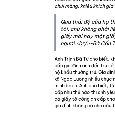
chửi mắng, khiêu khích gia đ
Qua thái độ của họ th
tôi, chứ không phải l
giấy mời hay một giấy
người.<br/>-Bà Cấn T
Anh Trịnh Bá Tư cho biết, k
cầu gia đình anh đến trụ s
hộ khẩu thường trú. Gia đình
xã Ngọc Lương nhiều chục n
minh bạch. Anh cho biết, t
cấp như thế nào thì anh yêu
cả giấy tờ công an cấp cho 
gia đình không có nhu cầu t