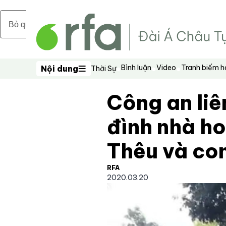
Bỏ qua nội dung chính
Bình luận
Video
Tranh biếm 
Nội dung
Thời Sự
Nội dung
Công an liê
đình nhà h
Thêu và con
RFA
2020.03.20