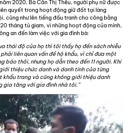
 năm 2020, Bà Cấn Thị Thêu, người phụ nữ được
kiên quyết trong hoạt động giữ đất tại làng
i, cũng như lên tiếng đấu tranh cho công bằng
n 20 tháng tù giam, vì những hoạt động của mình,
ông an đến làm việc với gia đình bà:
ua thái độ của họ thì tôi thấy họ đến sách nhiễu
 phải liên quan vấn đề hộ khẩu, vì chỉ đưa một
g báo thôi, nhưng họ dẫn theo đến 11 người. Khi
giới thiệu chức danh và danh tính của từng
ột khẩu trang và cũng không giới thiệu danh
 gia tăng với gia đình nhà tôi.”