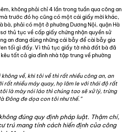
hêm, không phải chỉ 4 lần trong tuần qua công an
, mà trước đó họ cũng có một cái giấy mời khác,
nhà bà, phải có mặt ở phường Dương Nội, quận Hà
 sơ thủ tục về cấp giấy chứng nhận quyền sử
ông an đang dùng những cái bẫy để cài bẫy gia
n tối gì đấy. Vì thủ tục giấy tờ nhà đất bà đã
 kêu tất cả gia đình nhà tập trung về phường
hông về, khi tôi về thì rất nhiều công an, an
ới rất nhiều máy quay, họ lăm le với thái độ rất
tôi là mày nói láo thì chúng tao sẽ xử lý, trừng
Hà Đông đe dọa con tôi như thế.”
không đúng quy định pháp luật. Thậm chí,
cư trú mang tính cách hiến định của công