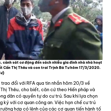
, cảnh sát cơ động đến sách nhiễu gia đình nhà nhà hoạt
ất Cấn Thị Thêu và con trai Trịnh Bá Tư hôm 17/3/2020.
Tư)
 trao đổi với RFA qua tin nhắn hôm 20/3 về
Thị Thêu, cho biết, căn cứ theo Hiến pháp và
ông dân có quyền tự do cư trú. Sau khi lựa chọn
ng ký với cơ quan công an. Việc hạn chế cư trú
trường hợp có lệnh của các cơ quan tiến hành tố