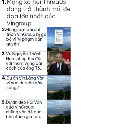
1
.
Mạng xã hội Threads
đang trở thành mối đe
dọa lớn nhất của
Vingroup
2
.
Hàng loạt bài chỉ
trích VinGroup bị gỡ
bỏ vì ‘vi phạm bản
quyền’
3
.
Vụ Nguyễn Thành
Nam:phép thử đối
với tham vọng cải
cách của ông Tô
Lâm
4
.
Dự án Vin Làng Vân:
vì sao dư luận dậy
sóng?
5
.
Dự án đèo Hải Vân
của VinGroup:
những vấn đề của
bản đánh giá tác
động môi trường