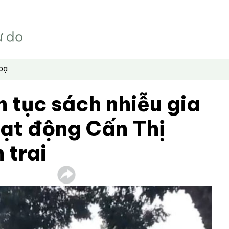
hoạ
n tục sách nhiễu gia
oạt động Cấn Thị
 trai