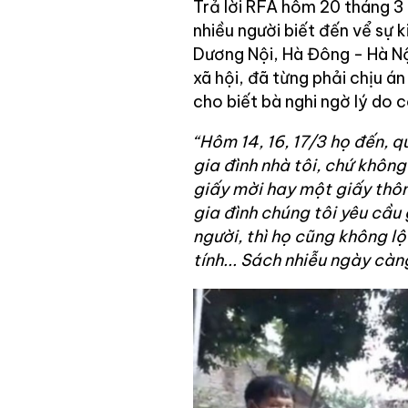
Trả lời RFA hôm 20 tháng 3
nhiều người biết đến vể sự 
Dương Nội, Hà Đông - Hà Nộ
xã hội, đã từng phải chịu á
cho biết bà nghi ngờ lý do c
“Hôm 14, 16, 17/3 họ đến, q
gia đình nhà tôi, chứ không
giấy mời hay một giấy thôn
gia đình chúng tôi yêu cầu 
người, thì họ cũng không l
tính... Sách nhiễu ngày càng