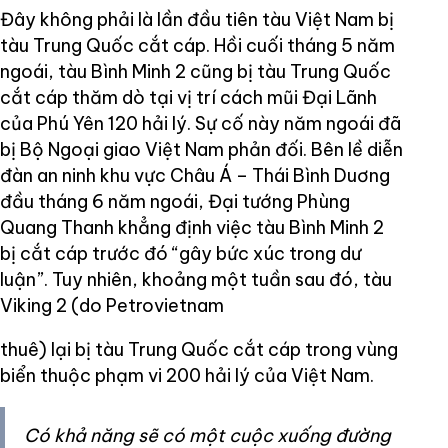
Đây không phải là lần đầu tiên tàu Việt Nam bị
tàu Trung Quốc cắt cáp. Hồi cuối tháng 5 năm
ngoái, tàu Bình Minh 2 cũng bị tàu Trung Quốc
cắt cáp thăm dò tại vị trí cách mũi Đại Lãnh
của Phú Yên 120 hải lý. Sự cố này năm ngoái đã
bị Bộ Ngoại giao Việt Nam phản đối. Bên lề diễn
đàn an ninh khu vực Châu Á – Thái Bình Duơng
đầu tháng 6 năm ngoái, Đại tướng Phùng
Quang Thanh khẳng định việc tàu Bình Minh 2
bị cắt cáp trước đó “gây bức xúc trong dư
luận”. Tuy nhiên, khoảng một tuần sau đó, tàu
Viking 2 (do Petrovietnam
thuê) lại bị tàu Trung Quốc cắt cáp trong vùng
biển thuộc phạm vi 200 hải lý của Việt Nam.
Có khả năng sẽ có một cuộc xuống đường