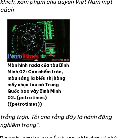
khích, xâm phạm chủ quyền Việt Nam một
cách
Màn hình rada của tàu Bình
Minh 02: Các chấm tròn,
màu sáng là biểu thị hàng
mấy chục tàu cá Trung
Quốc bao vây Bình Minh
02..(petrotimes)
((petrotimes))
trắng trợn. Tôi cho rằng đây là hành động
nghiêm trọng”.