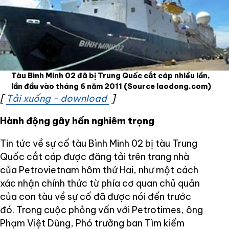
Tàu Bình Minh 02 đã bị Trung Quốc cắt cáp nhiều lần,
lần đầu vào tháng 6 năm 2011
(Source laodong.com)
[
Tải xuống - download
Opens in new window
]
Hành động gây hấn
nghiêm trọng
Tin tức về sự cố tàu Bình Minh 02 bị tàu Trung
Quốc cắt cáp được đăng tải trên trang nhà
của Petrovietnam hôm thứ Hai, như một cách
xác nhận chính thức từ phía cơ quan chủ quản
của con tàu về sự cố đã được nói đến trước
đó. Trong cuộc phỏng vấn với Petrotimes, ông
Phạm Việt Dũng, Phó trưởng ban Tìm kiếm