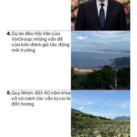
4
.
Dự án đèo Hải Vân của
VinGroup: những vấn đề
của bản đánh giá tác động
môi trường
5
.
Quy Nhơn: đất 40 năm khai
vỡ và canh tác vẫn bị coi là
đất hoang