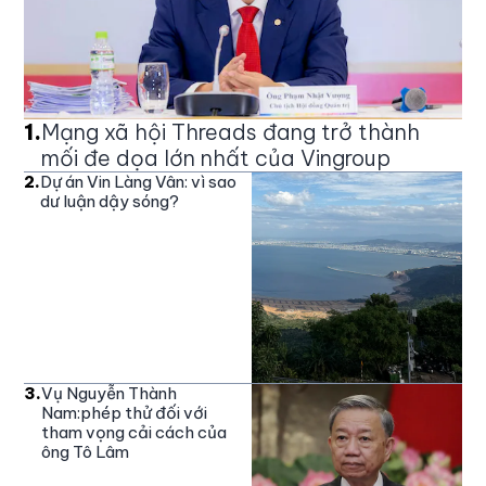
1
.
Mạng xã hội Threads đang trở thành
mối đe dọa lớn nhất của Vingroup
2
.
Dự án Vin Làng Vân: vì sao
dư luận dậy sóng?
3
.
Vụ Nguyễn Thành
Nam:phép thử đối với
tham vọng cải cách của
ông Tô Lâm