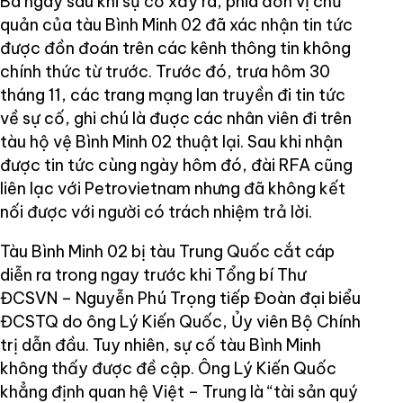
Ba ngày sau khi sự cố xảy ra, phiá đơn vị chủ
quản của tàu Bình Minh 02 đã xác nhận tin tức
được đồn đoán trên các kênh thông tin không
chính thức từ trước. Trước đó, trưa hôm 30
tháng 11, các trang mạng lan truyền đi tin tức
về sự cố, ghi chú là đuợc các nhân viên đi trên
tàu hộ vệ Bình Minh 02 thuật lại. Sau khi nhận
được tin tức cùng ngày hôm đó, đài RFA cũng
liên lạc với Petrovietnam nhưng đã không kết
nối được với người có trách nhiệm trả lời.
Tàu Bình Minh 02 bị tàu Trung Quốc cắt cáp
diễn ra trong ngay trước khi Tổng bí Thư
ĐCSVN – Nguyễn Phú Trọng tiếp Đoàn đại biểu
ĐCSTQ do ông Lý Kiến Quốc, Ủy viên Bộ Chính
trị dẫn đầu. Tuy nhiên, sự cố tàu Bình Minh
không thấy được đề cập. Ông Lý Kiến Quốc
khẳng định quan hệ Việt – Trung là “tài sản quý