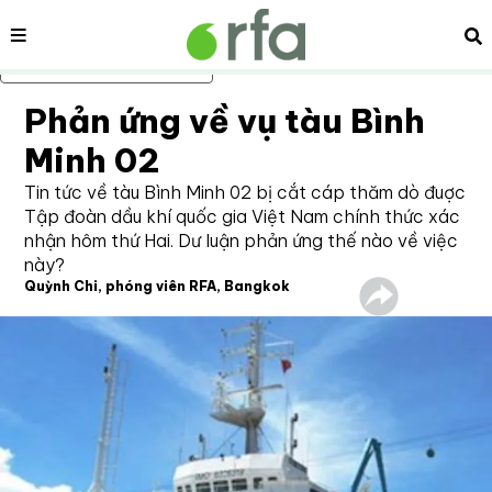
Nội dung
Tì
Bỏ qua nội dung chính
Phản ứng về vụ tàu Bình
Minh 02
Tin tức về tàu Bình Minh 02 bị cắt cáp thăm dò đuợc
Tập đoàn dầu khí quốc gia Việt Nam chính thức xác
nhận hôm thứ Hai. Dư luận phản ứng thế nào về việc
này?
Quỳnh Chi, phóng viên RFA, Bangkok