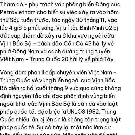
Thăm dò - phụ trách văn phòng biển Đông của
Petrovietnam cho biết sự việc xảy ra vào hôm
thứ Sáu tuần trước, tức ngày 30 tháng 11, vào
lúc 4 giờ 5 phút sáng. Vị trí tàu Bình Minh 02 bị
đứt cáp thăm dò xảy ra ở khu vực ngoài cửa
Vịnh Bắc Bộ - cách đảo Cồn Cỏ 43 hải lý về
phiá Đông Nam và cách đường trung tuyến
Việt Nam – Trung Quốc 20 hải lý về phiá Tây.
Vòng đàm phán II cấp chuyên viên Việt Nam –
Trung Quốc về vùng biển ngoài cửa Vịnh Bắc
Bộ diễn ra hồi cuối tháng 9 vưà qua cũng khẳng
định nguyên tắc chỉ đạo phân định vùng biển
ngoài khơi cửa Vịnh Bắc Bộ là căn cứ vào luật
pháp quốc tế, đặc biệc là UNLOS 1982. Trung
Quốc nhiều lần bị lên án là không tôn trọng luật
pháp quốc tế. Sự cố này lại một nữa làm dư