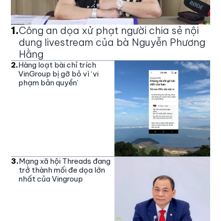
1
.
Công an dọa xử phạt người chia sẻ nội
dung livestream của bà Nguyễn Phương
Hằng
2
.
Hàng loạt bài chỉ trích
VinGroup bị gỡ bỏ vì ‘vi
phạm bản quyền’
3
.
Mạng xã hội Threads đang
trở thành mối đe dọa lớn
nhất của Vingroup