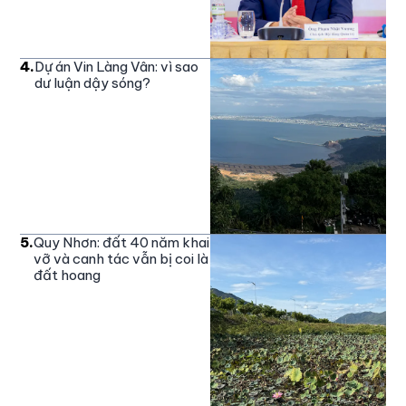
4
.
Dự án Vin Làng Vân: vì sao
dư luận dậy sóng?
5
.
Quy Nhơn: đất 40 năm khai
vỡ và canh tác vẫn bị coi là
đất hoang