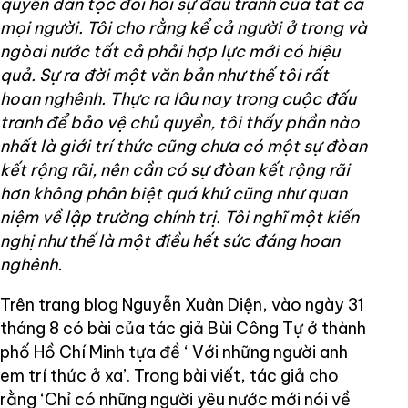
quyền dân tộc đòi hỏi sự đấu tranh của tất cả
mọi người. Tôi cho rằng kể cả người ở trong và
ngòai nước tất cả phải hợp lực mới có hiệu
quả. Sự ra đời một văn bản như thế tôi rất
hoan nghênh. Thực ra lâu nay trong cuộc đấu
tranh để bảo vệ chủ quyền, tôi thấy phần nào
nhất là giới trí thức cũng chưa có một sự đòan
kết rộng rãi, nên cần có sự đòan kết rộng rãi
hơn không phân biệt quá khứ cũng như quan
niệm về lập trường chính trị. Tôi nghĩ một kiến
nghị như thế là một điều hết sức đáng hoan
nghênh.
Trên trang blog Nguyễn Xuân Diện, vào ngày 31
tháng 8 có bài của tác giả Bùi Công Tự ở thành
phố Hồ Chí Minh tựa đề ‘ Với những người anh
em trí thức ở xa’. Trong bài viết, tác giả cho
rằng ‘Chỉ có những người yêu nước mới nói về