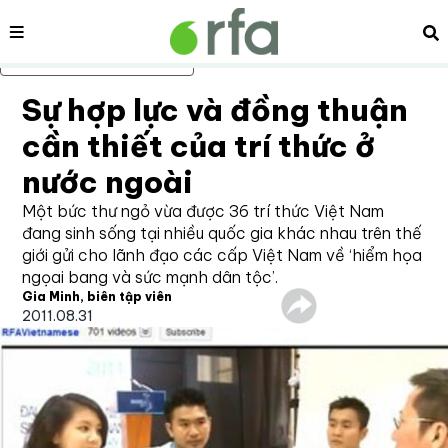
Nội dung
Tì
Bỏ qua nội dung chính
Sự hợp lực và đồng thuận
cần thiết của trí thức ở
nước ngoài
Một bức thư ngỏ vừa được 36 trí thức Việt Nam
đang sinh sống tại nhiều quốc gia khác nhau trên thế
giới gửi cho lãnh đạo các cấp Việt Nam về ‘hiểm họa
ngọai bang và sức mạnh dân tộc’.
Gia Minh, biên tập viên
2011.08.31