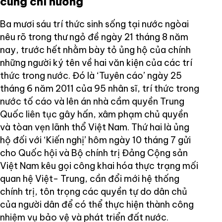
cùng chí hướng
Ba mươi sáu trí thức sinh sống tại nước ngòai
nêu rõ trong thư ngỏ đề ngày 21 tháng 8 năm
nay, trước hết nhằm bày tỏ ủng hộ của chính
những người ký tên về hai văn kiện của các trí
thức trong nước. Đó là ‘Tuyên cáo’ ngày 25
tháng 6 năm 2011 của 95 nhân sĩ, trí thức trong
nước tố cáo và lên án nhà cầm quyền Trung
Quốc liên tục gây hấn, xâm phạm chủ quyền
và tòan vẹn lãnh thổ Việt Nam. Thứ hai là ủng
hộ đối với ‘Kiến nghị’ hôm ngày 10 tháng 7 gửi
cho Quốc hội và Bộ chính trị Đảng Cộng sản
Việt Nam kêu gọi công khai hóa thực trạng mối
quan hệ Việt- Trung, cần đổi mới hệ thống
chính trị, tôn trọng các quyền tự do dân chủ
của người dân để có thể thực hiện thành công
nhiệm vụ bảo vệ và phát triển đất nước.