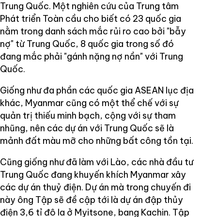
Trung Quốc. Một nghiên cứu của Trung tâm
Phát triển Toàn cầu cho biết có 23 quốc gia
nằm trong danh sách mắc rủi ro cao bởi "bẫy
nợ" từ Trung Quốc, 8 quốc gia trong số đó
đang mắc phải "gánh nặng nợ nần" với Trung
Quốc.
Giống như đa phần các quốc gia ASEAN lục địa
khác, Myanmar cũng có một thể chế với sự
quản trị thiếu minh bạch, cộng với sự tham
nhũng, nên các dự án với Trung Quốc sẽ là
mảnh đất màu mỡ cho những bất công tồn tại.
Cũng giống như đã làm với Lào, các nhà đầu tư
Trung Quốc đang khuyến khích Myanmar xây
các dự án thuỷ điện. Dự án mà trong chuyến đi
này ông Tập sẽ đề cập tới là dự án đập thủy
điện 3,6 tỉ đô la ở Myitsone, bang Kachin. Tập