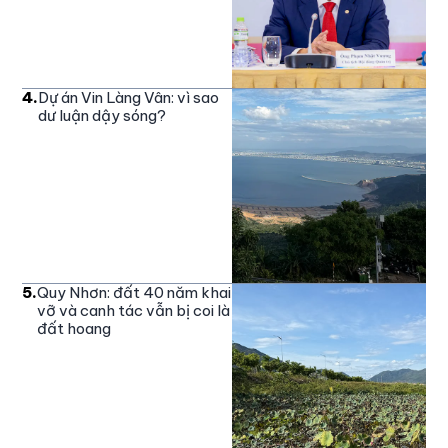
4
.
Dự án Vin Làng Vân: vì sao
dư luận dậy sóng?
5
.
Quy Nhơn: đất 40 năm khai
vỡ và canh tác vẫn bị coi là
đất hoang