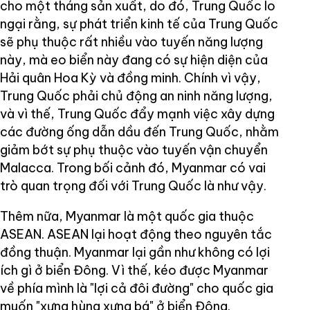
cho một tháng sản xuất, do đó, Trung Quốc lo
ngại rằng, sự phát triển kinh tế của Trung Quốc
sẽ phụ thuộc rất nhiều vào tuyến năng lượng
này, mà eo biển này đang có sự hiện diện của
Hải quân Hoa Kỳ và đồng minh. Chính vì vậy,
Trung Quốc phải chủ động an ninh năng lượng,
và vì thế, Trung Quốc đẩy mạnh việc xây dựng
các đường ống dẫn dầu đến Trung Quốc, nhằm
giảm bớt sự phụ thuộc vào tuyến vận chuyển
Malacca. Trong bối cảnh đó, Myanmar có vai
trò quan trọng đối với Trung Quốc là như vậy.
Thêm nữa, Myanmar là một quốc gia thuộc
ASEAN. ASEAN lại hoạt động theo nguyên tắc
đồng thuận. Myanmar lại gần như không có lợi
ích gì ở biển Đông. Vì thế, kéo được Myanmar
về phía mình là "lợi cả đôi đường" cho quốc gia
muốn "xưng hùng xưng bá" ở biển Đông.