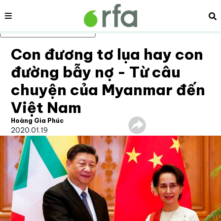
Nội dung
Tì
Bỏ qua nội dung chính
Con đương tơ lụa hay con
đường bẫy nợ - Từ câu
chuyện của Myanmar đến
Việt Nam
Hoàng Gia Phúc
2020.01.19