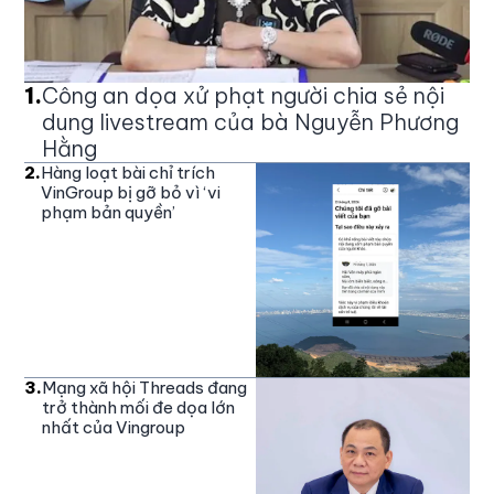
1
.
Công an dọa xử phạt người chia sẻ nội
dung livestream của bà Nguyễn Phương
Hằng
2
.
Hàng loạt bài chỉ trích
VinGroup bị gỡ bỏ vì ‘vi
phạm bản quyền’
3
.
Mạng xã hội Threads đang
trở thành mối đe dọa lớn
nhất của Vingroup