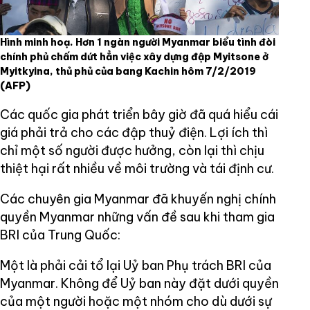
Hình minh hoạ. Hơn 1 ngàn người Myanmar biểu tình đòi
chính phủ chấm dứt hẳn việc xây dựng đập Myitsone ở
Myitkyina, thủ phủ của bang Kachin hôm 7/2/2019
(AFP)
Các quốc gia phát triển bây giờ đã quá hiểu cái
giá phải trả cho các đập thuỷ điện. Lợi ích thì
chỉ một số người được hưởng, còn lại thì chịu
thiệt hại rất nhiều về môi trường và tái định cư.
Các chuyên gia Myanmar đã khuyến nghị chính
quyền Myanmar những vấn đề sau khi tham gia
BRI của Trung Quốc:
Một là phải cải tổ lại Uỷ ban Phụ trách BRI của
Myanmar. Không để Uỷ ban này đặt dưới quyền
của một người hoặc một nhóm cho dù dưới sự