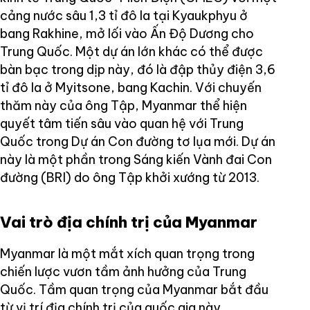
cảng nước sâu 1,3 tỉ đô la tại Kyaukphyu ở
bang Rakhine, mở lối vào Ấn Độ Dương cho
Trung Quốc. Một dự án lớn khác có thể được
bàn bạc trong dịp này, đó là đập thủy điện 3,6
tỉ đô la ở Myitsone, bang Kachin. Với chuyến
thăm này của ông Tập, Myanmar thể hiện
quyết tâm tiến sâu vào quan hệ với Trung
Quốc trong Dự án Con đường tơ lụa mới. Dự án
này là một phần trong Sáng kiến Vành đai Con
đường (BRI) do ông Tập khởi xướng từ 2013.
Vai trò địa chính trị của Myanmar
Myanmar là một mắt xích quan trọng trong
chiến lược vươn tầm ảnh hưởng của Trung
Quốc. Tầm quan trọng của Myanmar bắt đầu
từ vị trí địa chính trị của quốc gia này.