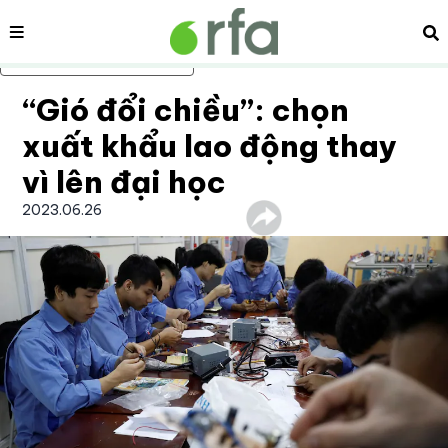
Nội dung
Tì
Bỏ qua nội dung chính
“Gió đổi chiều”: chọn
xuất khẩu lao động thay
vì lên đại học
2023.06.26