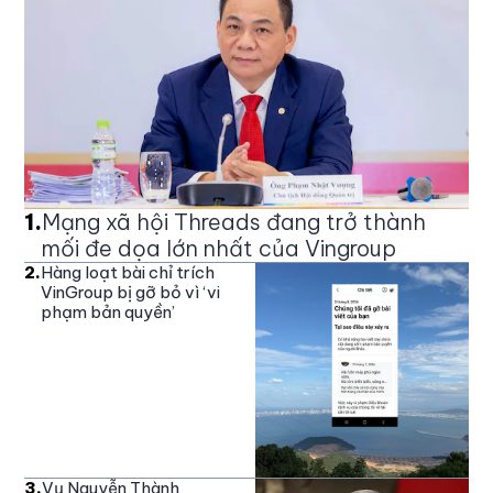
1
.
Mạng xã hội Threads đang trở thành
mối đe dọa lớn nhất của Vingroup
2
.
Hàng loạt bài chỉ trích
VinGroup bị gỡ bỏ vì ‘vi
phạm bản quyền’
3
.
Vụ Nguyễn Thành