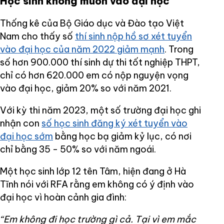
Học sinh không muốn vào đại học
Thống kê của Bộ Giáo dục và Đào tạo Việt
Nam cho thấy số
thí sinh nộp hồ sơ xét tuyển
vào đại học của năm 2022 giảm mạnh
. Trong
số hơn 900.000 thí sinh dự thi tốt nghiệp THPT,
chỉ có hơn 620.000 em có nộp nguyện vọng
vào đại học, giảm 20% so với năm 2021.
Với kỳ thi năm 2023, một số trường đại học ghi
nhận con
số học sinh đăng ký xét tuyển vào
đại học sớm
bằng học bạ giảm kỷ lục, có nơi
chỉ bằng 35 - 50% so với năm ngoái.
Một học sinh lớp 12 tên Tâm, hiện đang ở Hà
Tĩnh nói với RFA rằng em không có ý định vào
đại học vì hoàn cảnh gia đình:
“Em không đi học trường gì cả. Tại vì em mắc