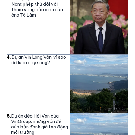
Nam:phép thử đối với
tham vọng cải cách của
ông Tô Lâm
4
.
Dự án Vin Làng Vân: vì sao
dư luận dậy sóng?
5
.
Dự án đèo Hải Vân của
VinGroup: những vấn đề
của bản đánh giá tác động
môi trường