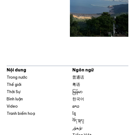
Nội dung
Ngôn ngữ
Trong nước
普通话
Thế giới
粤语
Thời Sự
မြန်မာ
Bình luận
한국어
Video
ລາວ
Tranh biếm hoạ
ខ្មែ
བོད་སྐད།
ئۇيغۇر
Tiếng Việt