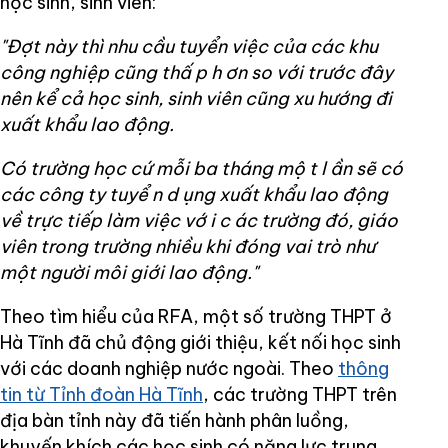
học sinh, sinh viên:
"Đợt này thì nhu cầu tuyển việc của các khu
công nghiệp cũng thấ
p h
ơn so với trước đây
nên kể cả học sinh, sinh viên cũng xu hướng đi
xuất khẩu lao động.
Có trường học cứ mỗi ba tháng mộ
t l
ần sẽ có
các công ty tuyể
n d
ụng xuất khẩu lao động
về trực tiếp làm việc vớ
i c
ác trường đó, giáo
viên trong trường nhiều khi đóng vai trò như
một người môi giới lao động."
Theo tìm hiểu của RFA, một số trường THPT ở
Hà Tĩnh đã chủ động giới thiệu, kết nối học sinh
với các doanh nghiệp nước ngoài. Theo
thông
tin từ Tỉnh đoàn Hà Tĩnh
, các trường THPT trên
địa bàn tỉnh này đã tiến hành phân luồng,
khuyến khích các học sinh có năng lực trung