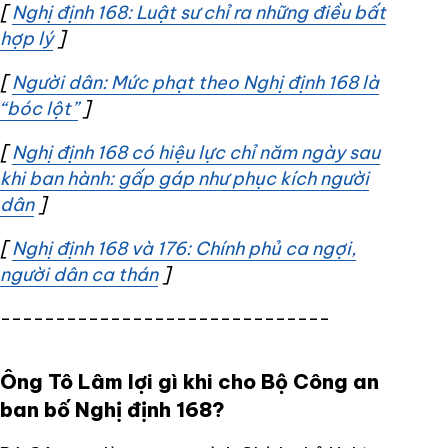
[
Nghị định 168: Luật sư chỉ ra những điều bất
hợp lý
Opens in new window
]
[
Người dân: Mức phạt theo Nghị định 168 là
“bóc lột”
Opens in new window
]
[
Nghị định 168 có hiệu lực chỉ năm ngày sau
khi ban hành: gấp gáp như phục kích người
dân
Opens in new window
]
[
Nghị định 168 và 176: Chính phủ ca ngợi,
người dân ca thán
Opens in new window
]
------------------------------
Ông Tô Lâm lợi gì khi cho Bộ Công an
ban bố Nghị định 168?