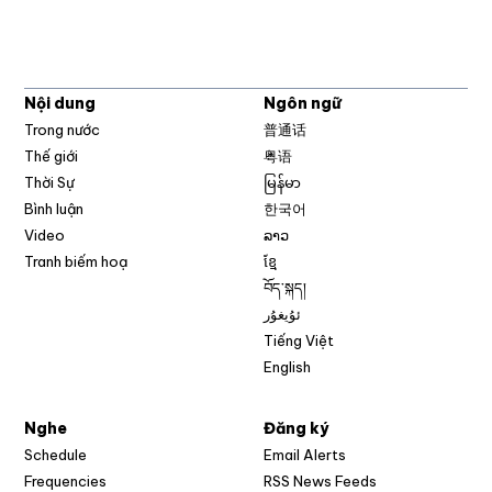
Nội dung
Ngôn ngữ
Trong nước
普通话
Thế giới
粤语
Thời Sự
မြန်မာ
Bình luận
한국어
Video
ລາວ
Tranh biếm hoạ
ខ្មែ
བོད་སྐད།
ئۇيغۇر
Tiếng Việt
English
Nghe
Đăng ký
Schedule
Email Alerts
Opens in new w
Frequencies
RSS News Feeds