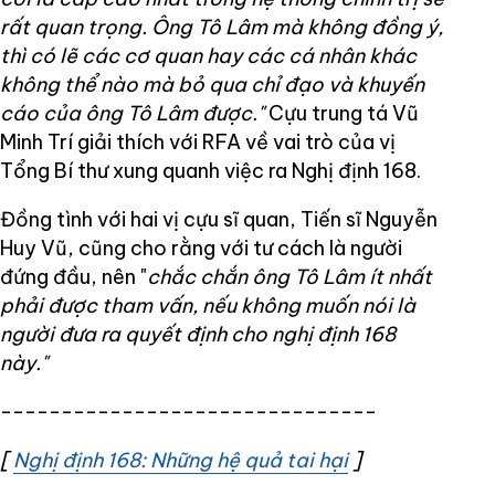
rất quan trọng. Ông Tô Lâm mà không đồng ý,
thì có lẽ các cơ quan hay các cá nhân khác
không thể nào mà bỏ qua chỉ đạo và khuyến
cáo của ông Tô Lâm được."
Cựu trung tá Vũ
Minh Trí giải thích với RFA về vai trò của vị
Tổng Bí thư xung quanh việc ra Nghị định 168.
Đồng tình với hai vị cựu sĩ quan, Tiến sĩ Nguyễn
Huy Vũ, cũng cho rằng với tư cách là người
đứng đầu, nên "
chắc chắn ông Tô Lâm ít nhất
phải được tham vấn, nếu không muốn nói là
người đưa ra quyết định cho nghị định 168
này."
-------------------------------
[
Nghị định 168: Những hệ quả tai hại
Opens in new 
]