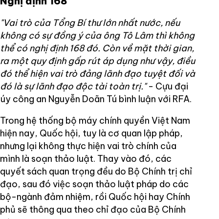
Nghị định 168
"Vai trò của Tổng Bí thư lớn nhất nước, nếu
không có sự đồng ý của ông Tô Lâm thì không
thể có nghị định 168 đó. Còn về mặt thời gian,
ra một quy định gấp rút áp dụng như vậy, điều
đó thể hiện vai trò đảng lãnh đạo tuyệt đối và
đó là sự lãnh đạo độc tài toàn trị."
- Cựu đại
úy công an Nguyễn Doãn Tú bình luận với RFA.
Trong hệ thống bộ máy chính quyền Việt Nam
hiện nay, Quốc hội, tuy là cơ quan lập pháp,
nhưng lại không thực hiện vai trò chính của
mình là soạn thảo luật. Thay vào đó, các
quyết sách quan trọng đều do Bộ Chính trị chỉ
đạo, sau đó việc soạn thảo luật pháp do các
bộ-ngành đảm nhiệm, rồi Quốc hội hay Chính
phủ sẽ thông qua theo chỉ đạo của Bộ Chính