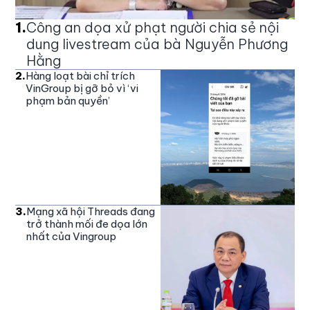
1
.
Công an dọa xử phạt người chia sẻ nội
dung livestream của bà Nguyễn Phương
Hằng
2
.
Hàng loạt bài chỉ trích
VinGroup bị gỡ bỏ vì ‘vi
phạm bản quyền’
3
.
Mạng xã hội Threads đang
trở thành mối đe dọa lớn
nhất của Vingroup