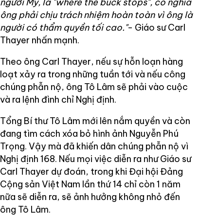
người Mỹ, là "where the buck stops", có nghĩa
ông phải chịu trách nhiệm hoàn toàn vì ông là
người có thẩm quyền tối cao."
- Giáo sư Carl
Thayer nhấn mạnh.
Theo ông Carl Thayer, nếu sự hỗn loạn hàng
loạt xảy ra trong những tuần tới và nếu công
chúng phẫn nộ, ông Tô Lâm sẽ phải vào cuộc
và ra lệnh đình chỉ Nghị định.
Tổng Bí thư Tô Lâm mới lên nắm quyền và còn
đang tìm cách xóa bỏ hình ảnh Nguyễn Phú
Trọng. Vậy mà đã khiến dân chúng phẫn nộ vì
Nghị định 168. Nếu mọi việc diễn ra như Giáo sư
Carl Thayer dự đoán, trong khi Đại hội Đảng
Cộng sản Việt Nam lần thứ 14 chỉ còn 1 năm
nữa sẽ diễn ra, sẽ ảnh hưởng không nhỏ đến
ông Tô Lâm.