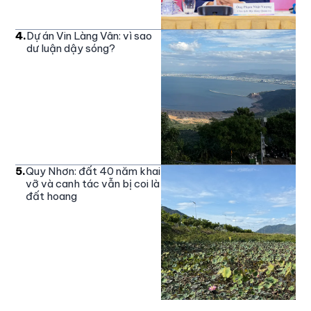
4
.
Dự án Vin Làng Vân: vì sao
dư luận dậy sóng?
5
.
Quy Nhơn: đất 40 năm khai
vỡ và canh tác vẫn bị coi là
đất hoang