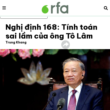
Nội dung
Tì
Bỏ qua nội dung chính
Nghị định 168: Tính toán
sai lầm của ông Tô Lâm
Trung Khang