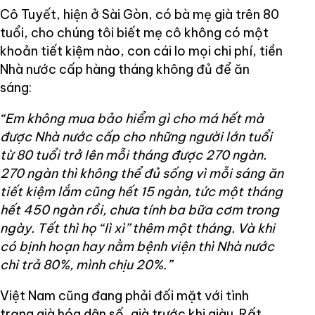
Cô Tuyết, hiện ở Sài Gòn, có bà mẹ già trên 80
tuổi, cho chúng tôi biết mẹ cô không có một
khoản tiết kiệm nào, con cái lo mọi chi phí, tiền
Nhà nước cấp hàng tháng không đủ để ăn
sáng:
“Em không mua bảo hiểm gì cho má hết mà
được Nhà nước cấp cho những người lớn tuổi
từ 80 tuổi trở lên mỗi tháng được 270 ngàn.
270 ngàn thì không thể đủ sống vì mỗi sáng ăn
tiết kiệm lắm cũng hết 15 ngàn, tức một tháng
hết 450 ngàn rồi, chưa tính ba bữa cơm trong
ngày. Tết thì họ “lì xì” thêm một tháng. Và khi
có bịnh hoạn hay nằm bệnh viện thì Nhà nước
chi trả 80%, mình chịu 20%.”
Việt Nam cũng đang phải đối mặt với tình
trạng già hóa dân số, già trước khi giàu. Rất