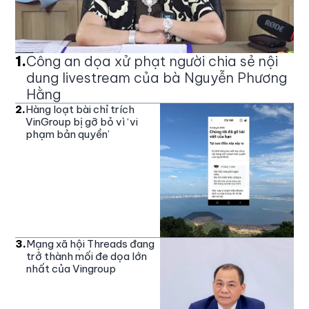
1
.
Công an dọa xử phạt người chia sẻ nội
dung livestream của bà Nguyễn Phương
Hằng
2
.
Hàng loạt bài chỉ trích
VinGroup bị gỡ bỏ vì ‘vi
phạm bản quyền’
3
.
Mạng xã hội Threads đang
trở thành mối đe dọa lớn
nhất của Vingroup