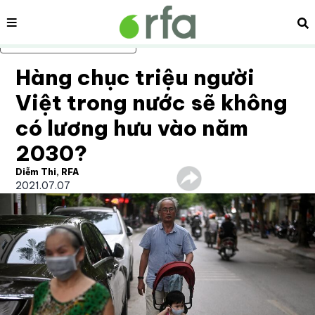
Nội dung
Tì
Bỏ qua nội dung chính
Hàng chục triệu người
Việt trong nước sẽ không
có lương hưu vào năm
2030?
Diễm Thi, RFA
2021.07.07