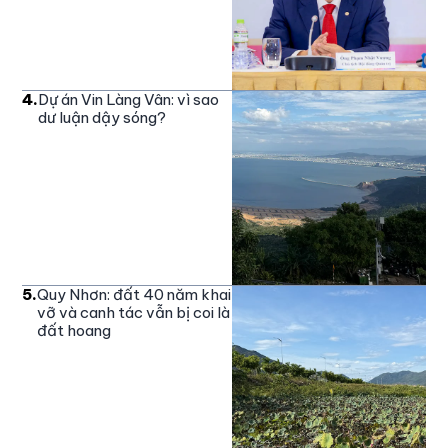
4
.
Dự án Vin Làng Vân: vì sao
dư luận dậy sóng?
5
.
Quy Nhơn: đất 40 năm khai
vỡ và canh tác vẫn bị coi là
đất hoang