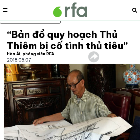
Nội dung
Tì
Bỏ qua nội dung chính
“Bản đồ quy hoạch Thủ
Thiêm bị cố tình thủ tiêu”
Hòa Ái, phóng viên RFA
2018.05.07