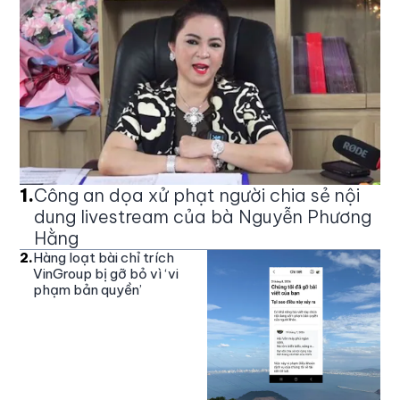
1
.
Công an dọa xử phạt người chia sẻ nội
dung livestream của bà Nguyễn Phương
Hằng
2
.
Hàng loạt bài chỉ trích
VinGroup bị gỡ bỏ vì ‘vi
phạm bản quyền’