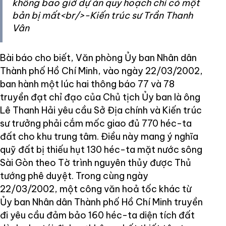
không bao giờ dự án quy hoạch chỉ có một
bản bị mất<br/>-Kiến trúc sư Trần Thanh
Vân
Bài báo cho biết, Văn phòng Ủy ban Nhân dân
Thành phố Hồ Chí Minh, vào ngày 22/03/2002,
ban hành một lúc hai thông báo 77 và 78
truyền đạt chỉ đạo của Chủ tịch Ủy ban là ông
Lê Thanh Hải yêu cầu Sở Địa chính và Kiến trúc
sư trưởng phải cắm mốc giao đủ 770 héc-ta
đất cho khu trung tâm. Điều này mang ý nghĩa
quỹ đất bị thiếu hụt 130 héc-ta mặt nước sông
Sài Gòn theo Tờ trình nguyên thủy được Thủ
tướng phê duyệt. Trong cùng ngày
22/03/2002, một công văn hoả tốc khác từ
Ủy ban Nhân dân Thành phố Hồ Chí Minh truyền
đi yêu cầu đảm bảo 160 héc-ta diện tích đất