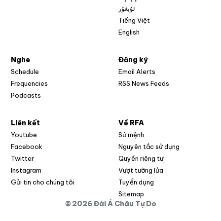
ئۇيغۇر
Tiếng Việt
English
Nghe
Đăng ký
Schedule
Email Alerts
Opens in new w
Frequencies
RSS News Feeds
Podcasts
Liên kết
Về RFA
Opens in new window
Youtube
Sứ mệnh
Opens in new window
Facebook
Nguyên tắc sử dụng
Opens in new window
Twitter
Quyền riêng tư
Opens in new window
Instagram
Vượt tường lửa
Opens in new window
Gửi tin cho chúng tôi
Tuyển dụng
Opens in new window
Sitemap
© 2026 Đài Á Châu Tự Do