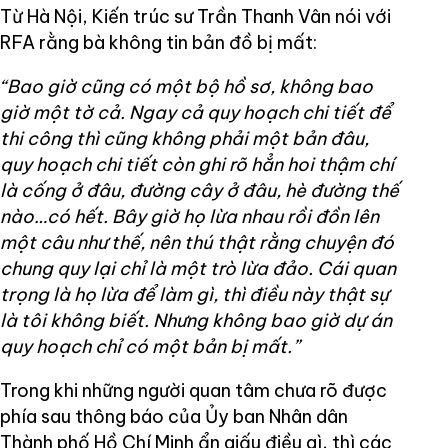
Từ Hà Nội, Kiến trúc sư Trần Thanh Vân nói với
RFA rằng bà không tin bản đồ bị mất:
“Bao giờ cũng có một bộ hồ sơ, không bao
giờ một tờ cả. Ngay cả quy hoạch chi tiết để
thi công thì cũng không phải một bản đâu,
quy hoạch chi tiết còn ghi rõ hẳn hoi thậm chí
là cống ở đâu, đường cây ở đâu, hè đường thế
nào…có hết. Bây giờ họ lừa nhau rồi đồn lên
một câu như thế, nên thú thật rằng chuyện đó
chung quy lại chỉ là một trò lừa đảo. Cái quan
trọng là họ lừa để làm gì, thì điều này thật sự
là tôi không biết. Nhưng không bao giờ dự án
quy hoạch chỉ có một bản bị mất.”
Trong khi những người quan tâm chưa rõ được
phía sau thông báo của Ủy ban Nhân dân
Thành phố Hồ Chí Minh ẩn giấu điều gì, thì các