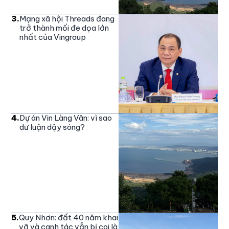
3
.
Mạng xã hội Threads đang
trở thành mối đe dọa lớn
nhất của Vingroup
4
.
Dự án Vin Làng Vân: vì sao
dư luận dậy sóng?
5
.
Quy Nhơn: đất 40 năm khai
vỡ và canh tác vẫn bị coi là