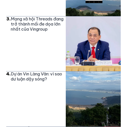
3
.
Mạng xã hội Threads đang
trở thành mối đe dọa lớn
nhất của Vingroup
4
.
Dự án Vin Làng Vân: vì sao
dư luận dậy sóng?