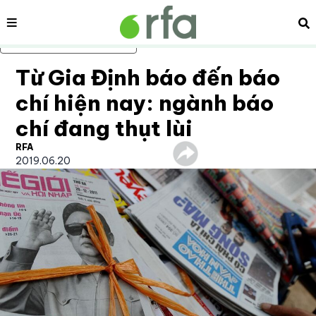
Nội dung
Tì
Bỏ qua nội dung chính
Từ Gia Định báo đến báo
chí hiện nay: ngành báo
chí đang thụt lùi
RFA
2019.06.20