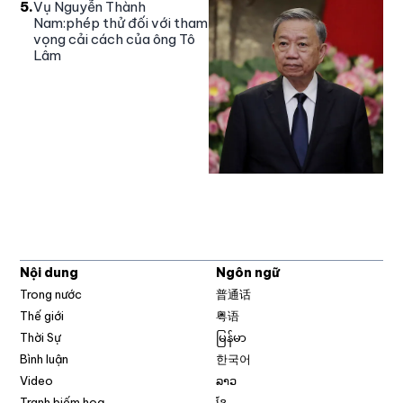
5
.
Vụ Nguyễn Thành
Nam:phép thử đối với tham
vọng cải cách của ông Tô
Lâm
Nội dung
Ngôn ngữ
Trong nước
普通话
Thế giới
粤语
Thời Sự
မြန်မာ
Bình luận
한국어
Video
ລາວ
Tranh biếm hoạ
ខ្មែ