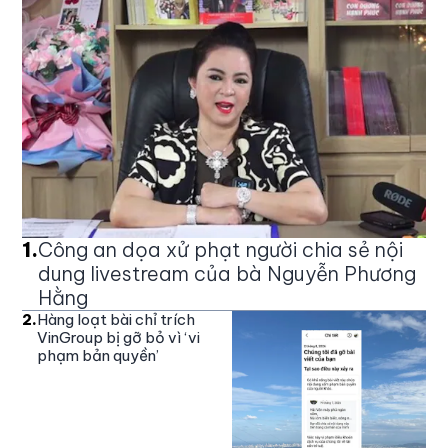
1
.
Công an dọa xử phạt người chia sẻ nội
dung livestream của bà Nguyễn Phương
Hằng
2
.
Hàng loạt bài chỉ trích
VinGroup bị gỡ bỏ vì ‘vi
phạm bản quyền’