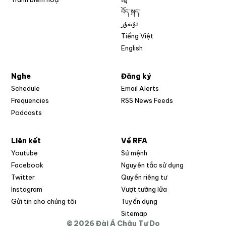
བོད་སྐད།
ئۇيغۇر
Tiếng Việt
English
Nghe
Đăng ký
Schedule
Email Alerts
Opens in new w
Frequencies
RSS News Feeds
Podcasts
Liên kết
Về RFA
Opens in new window
Youtube
Sứ mệnh
Opens in new window
Facebook
Nguyên tắc sử dụng
Opens in new window
Twitter
Quyền riêng tư
Opens in new window
Instagram
Vượt tường lửa
Opens in new window
Gửi tin cho chúng tôi
Tuyển dụng
Opens in new window
Sitemap
© 2026 Đài Á Châu Tự Do