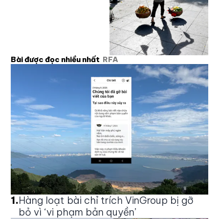
Bài được đọc nhiều nhất
RFA
1
.
Hàng loạt bài chỉ trích VinGroup bị gỡ
bỏ vì ‘vi phạm bản quyền’