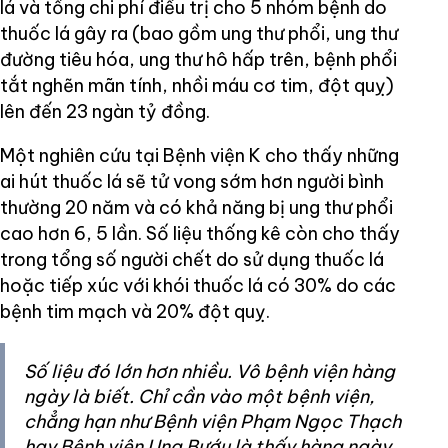
lá và tổng chi phí điều trị cho 5 nhóm bệnh do
thuốc lá gây ra (bao gồm ung thư phổi, ung thư
đường tiêu hóa, ung thư hô hấp trên, bệnh phổi
tắt nghẽn mãn tính, nhồi máu cơ tim, đột quỵ)
lên đến 23 ngàn tỷ đồng.
Một nghiên cứu tại Bệnh viện K cho thấy những
ai hút thuốc lá sẽ tử vong sớm hơn người bình
thường 20 năm và có khả năng bị ung thư phổi
cao hơn 6, 5 lần. Số liệu thống kê còn cho thấy
trong tổng số người chết do sử dụng thuốc lá
hoặc tiếp xúc với khói thuốc lá có 30% do các
bệnh tim mạch và 20% đột quỵ.
Số liệu đó lớn hơn nhiều. Vô bệnh viện hàng
ngày là biết. Chỉ cần vào một bệnh viện,
chẳng hạn như Bệnh viện Phạm Ngọc Thạch
hay Bệnh viện Ung Bướu là thấy hàng ngày