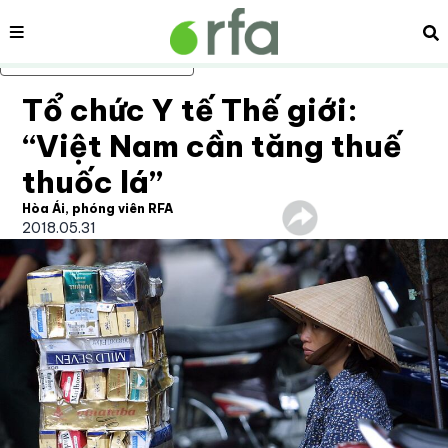
Nội dung
Tì
Bỏ qua nội dung chính
Tổ chức Y tế Thế giới:
“Việt Nam cần tăng thuế
thuốc lá”
Hòa Ái, phóng viên RFA
2018.05.31