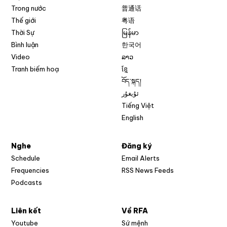
Trong nước
普通话
Thế giới
粤语
Thời Sự
မြန်မာ
Bình luận
한국어
Video
ລາວ
Tranh biếm hoạ
ខ្មែ
བོད་སྐད།
ئۇيغۇر
Tiếng Việt
English
Nghe
Đăng ký
Schedule
Email Alerts
Opens in new w
Frequencies
RSS News Feeds
Podcasts
Liên kết
Về RFA
Opens in new window
Youtube
Sứ mệnh