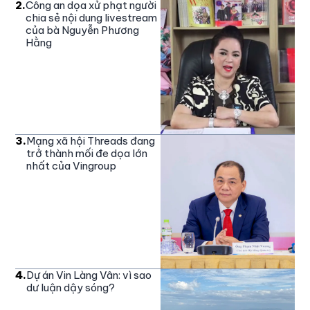
2
.
Công an dọa xử phạt người
chia sẻ nội dung livestream
của bà Nguyễn Phương
Hằng
3
.
Mạng xã hội Threads đang
trở thành mối đe dọa lớn
nhất của Vingroup
4
.
Dự án Vin Làng Vân: vì sao
dư luận dậy sóng?