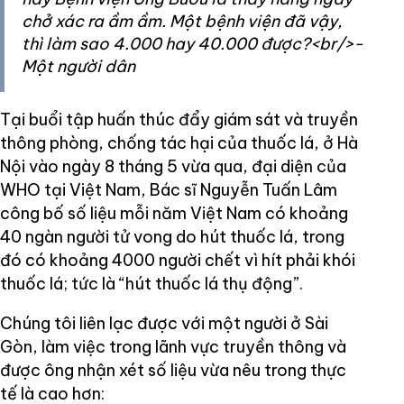
chở xác ra ầm ầm. Một bệnh viện đã vậy,
thì làm sao 4.000 hay 40.000 được?<br/>-
Một người dân
Tại buổi tập huấn thúc đẩy giám sát và truyền
thông phòng, chống tác hại của thuốc lá, ở Hà
Nội vào ngày 8 tháng 5 vừa qua, đại diện của
WHO tại Việt Nam, Bác sĩ Nguyễn Tuấn Lâm
công bố số liệu mỗi năm Việt Nam có khoảng
40 ngàn người tử vong do hút thuốc lá, trong
đó có khoảng 4000 người chết vì hít phải khói
thuốc lá; tức là “hút thuốc lá thụ động”.
Chúng tôi liên lạc được với một người ở Sài
Gòn, làm việc trong lãnh vực truyền thông và
được ông nhận xét số liệu vừa nêu trong thực
tế là cao hơn: