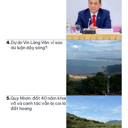
4
.
Dự án Vin Làng Vân: vì sao
dư luận dậy sóng?
5
.
Quy Nhơn: đất 40 năm khai
vỡ và canh tác vẫn bị coi là
đất hoang