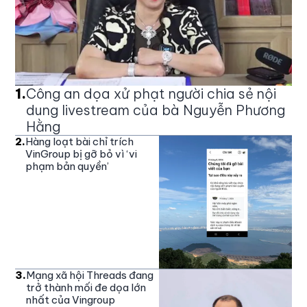
1
.
Công an dọa xử phạt người chia sẻ nội
dung livestream của bà Nguyễn Phương
Hằng
2
.
Hàng loạt bài chỉ trích
VinGroup bị gỡ bỏ vì ‘vi
phạm bản quyền’
3
.
Mạng xã hội Threads đang
trở thành mối đe dọa lớn
nhất của Vingroup