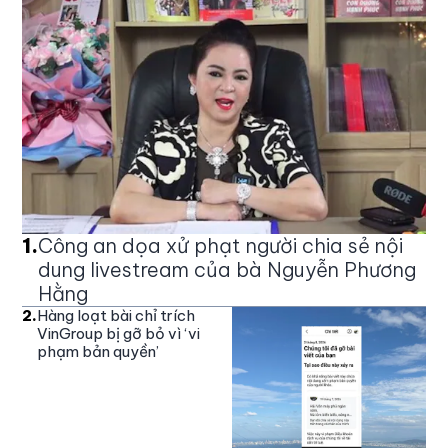
1
.
Công an dọa xử phạt người chia sẻ nội
dung livestream của bà Nguyễn Phương
Hằng
2
.
Hàng loạt bài chỉ trích
VinGroup bị gỡ bỏ vì ‘vi
phạm bản quyền’