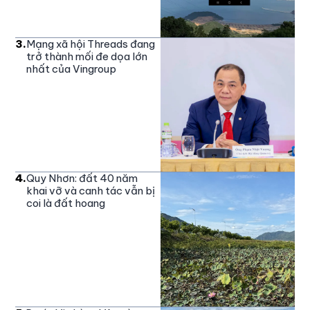
3
.
Mạng xã hội Threads đang
trở thành mối đe dọa lớn
nhất của Vingroup
4
.
Quy Nhơn: đất 40 năm
khai vỡ và canh tác vẫn bị
coi là đất hoang