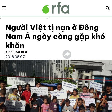
Nội dung
Tì
Bỏ qua nội dung chính
Người Việt tị nạn ở Đông
Nam Á ngày càng gặp khó
khăn
Kính Hòa RFA
2018.08.07