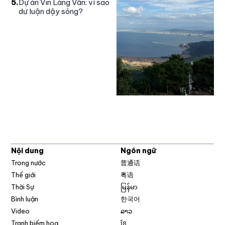
5
.
Dự án Vin Làng Vân: vì sao
dư luận dậy sóng?
Nội dung
Ngôn ngữ
Trong nước
普通话
Thế giới
粤语
Thời Sự
မြန်မာ
Bình luận
한국어
Video
ລາວ
Tranh biếm hoạ
ខ្មែ