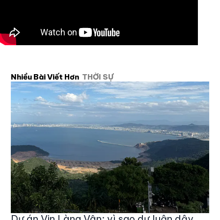
Nhiều Bài Viết Hơn
THỜI SỰ
Dự án Vin Làng Vân: vì sao dư luận dậy