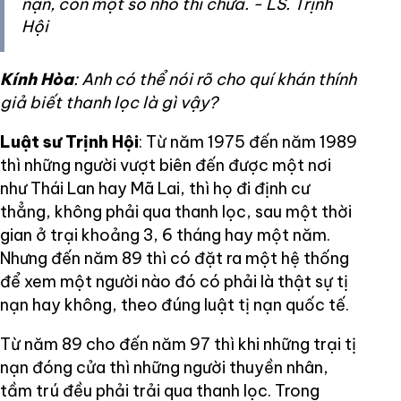
nạn, còn một số nhỏ thì chưa. - LS. Trịnh
Hội
Kính Hòa
: Anh có thể nói rõ cho quí khán thính
giả biết thanh lọc là gì vậy?
Luật sư Trịnh Hội
: Từ năm 1975 đến năm 1989
thì những người vượt biên đến được một nơi
như Thái Lan hay Mã Lai, thì họ đi định cư
thẳng, không phải qua thanh lọc, sau một thời
gian ở trại khoảng 3, 6 tháng hay một năm.
Nhưng đến năm 89 thì có đặt ra một hệ thống
để xem một người nào đó có phải là thật sự tị
nạn hay không, theo đúng luật tị nạn quốc tế.
Từ năm 89 cho đến năm 97 thì khi những trại tị
nạn đóng cửa thì những người thuyền nhân,
tầm trú đều phải trải qua thanh lọc. Trong