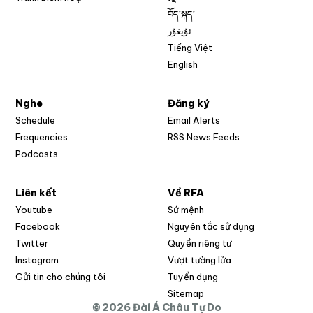
བོད་སྐད།
ئۇيغۇر
Tiếng Việt
English
Nghe
Đăng ký
Schedule
Email Alerts
Opens in new w
Frequencies
RSS News Feeds
Podcasts
Liên kết
Về RFA
Opens in new window
Youtube
Sứ mệnh
Opens in new window
Facebook
Nguyên tắc sử dụng
Opens in new window
Twitter
Quyền riêng tư
Opens in new window
Instagram
Vượt tường lửa
Opens in new window
Gửi tin cho chúng tôi
Tuyển dụng
Opens in new window
Sitemap
© 2026 Đài Á Châu Tự Do