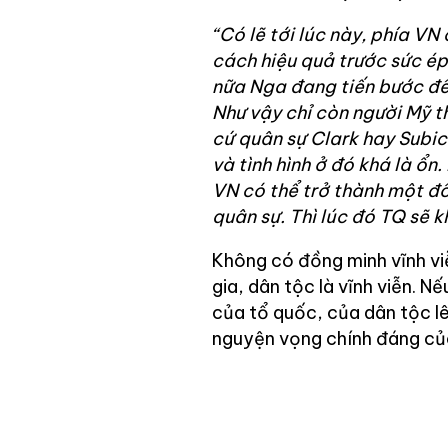
“Có lẽ tới lúc này, phía VN
cách hiệu quả trước sức ép
nữa Nga đang tiến bước để
Như vậy chỉ còn người Mỹ t
cứ quân sự Clark hay Subic
và tình hình ở đó khá là ổn
VN có thể trở thành một đố
quân sự. Thì lúc đó TQ sẽ 
Không có đồng minh vĩnh viễ
gia, dân tộc là vĩnh viễn. 
của tổ quốc, của dân tộc lê
nguyện vọng chính đáng củ