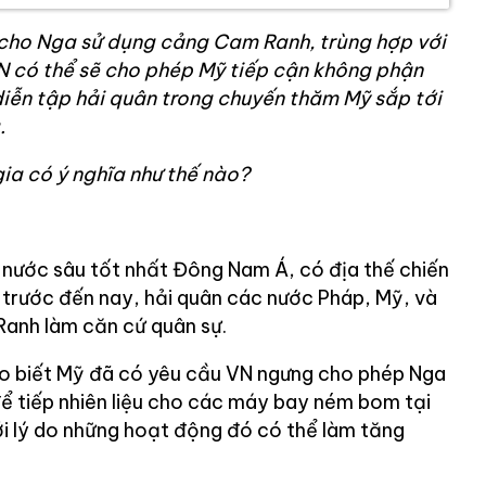
cho Nga sử dụng cảng Cam Ranh, trùng hợp với
VN có thể sẽ cho phép Mỹ tiếp cận không phận
ễn tập hải quân trong chuyến thăm Mỹ sắp tới
.
ia có ý nghĩa như thế nào?
nước sâu tốt nhất Đông Nam Á, có địa thế chiến
ừ trước đến nay, hải quân các nước Pháp, Mỹ, và
Ranh làm căn cứ quân sự.
ho biết Mỹ đã có yêu cầu VN ngưng cho phép Nga
 tiếp nhiên liệu cho các máy bay ném bom tại
ới lý do những hoạt động đó có thể làm tăng