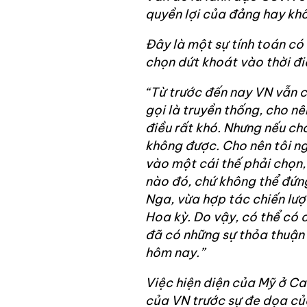
quyền lợi của đảng hay kh
Đây là một sự tính toán có
chọn dứt khoát vào thời đi
“Từ trước đến nay VN vẫn 
gọi là truyền thống, cho nê
điều rất khó. Nhưng nếu c
không được. Cho nên tôi n
vào một cái thế phải chọn, 
nào đó, chứ không thể đứng
Nga, vừa hợp tác chiến lược
Hoa kỳ. Do vậy, có thể có c
đã có những sự thỏa thuận 
hôm nay.”
Việc hiện diện của Mỹ ở C
của VN trước sự đe dọa của