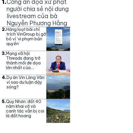
1
.
Công an dọa xử phạt
người chia sẻ nội dung
livestream của bà
Nguyễn Phương Hằng
2
.
Hàng loạt bài chỉ
trích VinGroup bị gỡ
bỏ vì ‘vi phạm bản
quyền’
3
.
Mạng xã hội
Threads đang trở
thành mối đe dọa
lớn nhất của
Vingroup
4
.
Dự án Vin Làng Vân:
vì sao dư luận dậy
sóng?
5
.
Quy Nhơn: đất 40
năm khai vỡ và
canh tác vẫn bị coi
là đất hoang