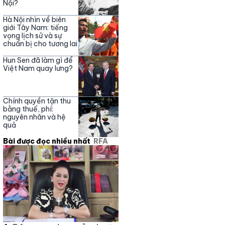
Nội?
Hà Nội nhìn về biên
giới Tây Nam: tiếng
vọng lịch sử và sự
chuẩn bị cho tương lai
Hun Sen đã làm gì để
Việt Nam quay lưng?
Chính quyền tận thu
bằng thuế, phí:
nguyên nhân và hệ
quả
Bài được đọc nhiều nhất
RFA