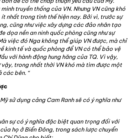
au đớn để có thể chấp thuận yêu cầu của Mỹ.
 mình truyền thống của VN. Nhưng VN cũng khó
ít nhất trong tình thế hiện nay. Bởi vì, trước sự
ông, cũng như việc xây dựng các đảo nhân tạo
đe dọa nền an ninh quốc phòng cũng như sự
 Mà việc đó Nga không thể giúp VN được, mà chỉ
về kinh tế và quốc phòng để VN có thể bảo vệ
đầu với hành động hung hăng của TQ. Vì vậy,
ư vậy, trong nhất thời VN khó mà tìm được một
 các bên. “
ược
o Mỹ sử dụng cảng Cam Ranh sẽ có ý nghĩa như
n sự có ý nghĩa đặc biệt quan trọng đối với
g của họ ở Biển Đông, trong sách lược chuyển
 Chí Dũng cho biết: