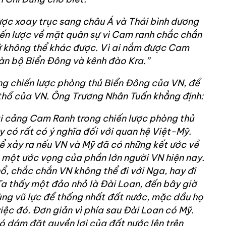
 lược xoay trục sang châu Á và Thái bình dương
iến lược về mặt quân sự vì Cam ranh chắc chắn
ứ không thể khác được. Vì ai nắm được Cam
àn bộ Biển Đông và kênh đào Kra.”
ng chiến lược phòng thủ Biển Đông của VN, để
thổ của VN. Ông Trương Nhân Tuấn khẳng định:
i cảng Cam Ranh trong chiến lược phòng thủ
y có rất có ý nghĩa đối với quan hệ Việt-Mỹ.
hể xảy ra nếu VN và Mỹ đã có những kết ước về
là một ước vọng của phần lớn người VN hiện nay.
ổ, chắc chắn VN không thể đi với Nga, hay đi
 Ta thấy một đảo nhỏ là Đài Loan, đến bây giờ
g vũ lực để thống nhất đất nước, mặc dầu họ
iệc đó. Đơn giản vì phía sau Đài Loan có Mỹ.
 dám đặt quyền lợi của đất nước lên trên