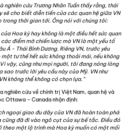
Nhà nghiên cứu Trương Nhân Tuấn thấy rằng, thái
 sẽ cho biết diễn tiến của các quan hệ giữa VN
 trong thời gian tới. Ông nói với chúng tôi:
 của Hoa kỳ hay không là một điều hết sức quan
g các điểm mờ chiến lược mà VN là một yếu tố
u Á - Thái Bình Dương. Riêng VN, trước yêu
o một tư thế hết sức không thoải mái, nếu không
. Vì vậy, cũng như mọi người, tôi đang nóng lòng
a sao trước lời yêu cầu này của Mỹ. VN như
VN không thể không có chọn lựa.”
 nghiên cứu về chính trị Việt Nam, quan hệ và
học Ottawa – Canada nhận định:
ách ngoại giao đu dây của VN đã hoàn toàn phá
 cũng đã đi vào ngõ cụt của sự bế tắc. Điều đó
i theo một lộ trình mà Hoa kỳ muốn có một mối