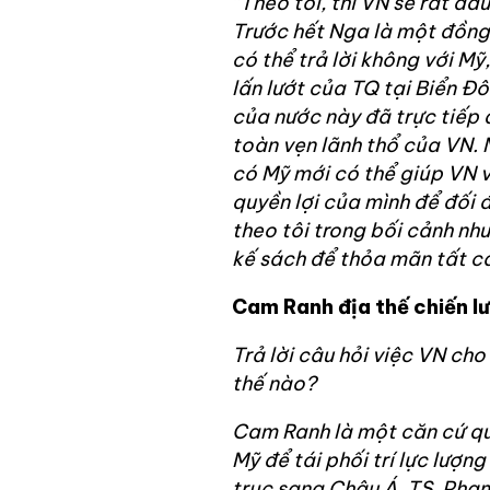
“Theo tôi, thì VN sẽ rất đ
Trước hết Nga là một đồng
có thể trả lời không với Mỹ, 
lấn lướt của TQ tại Biển Đ
của nước này đã trực tiếp 
toàn vẹn lãnh thổ của VN.
có Mỹ mới có thể giúp VN 
quyền lợi của mình để đối 
theo tôi trong bối cảnh nh
kế sách để thỏa mãn tất cả
Cam Ranh địa thế chiến l
Trả lời câu hỏi việc VN ch
thế nào?
Cam Ranh là một căn cứ quâ
Mỹ để tái phối trí lực lượn
trục sang Châu Á. TS. Phạm