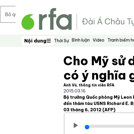
Bỏ qua nội dung chính
Bình luận
Video
Tranh biếm 
Nội dung
Thời Sự
Nội dung
Cho Mỹ sử 
có ý nghĩa 
Anh Vũ, thông tín viên RFA
2015.03.16
Bộ trưởng Quốc phòng Mỹ Leon P
đến thăm tàu USNS Richard E. B
03 tháng 6, 2012
(AFP)