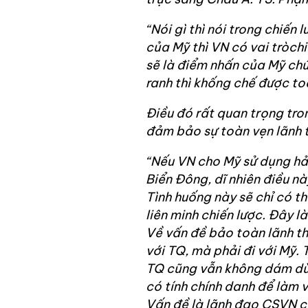
“Nói gì thì nói trong chiến
của Mỹ thì VN có vai tròch
sẽ là điểm nhấn của Mỹ ch
ranh thì khống chế được to
Điều đó rất quan trọng tro
đảm bảo sự toàn vẹn lãnh 
“Nếu VN cho Mỹ sử dụng hả
Biển Đông, dĩ nhiên điều nà
Tình huống này sẽ chỉ có t
liên minh chiến lược. Đây 
Về vấn đề bảo toàn lãnh th
với TQ, mà phải đi với Mỹ.
TQ cũng vẫn không dám dùn
có tính chính danh để làm v
Vấn đề là lãnh đạo CSVN có