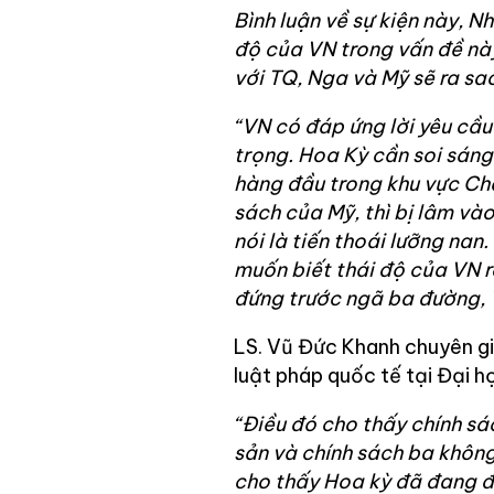
Bình luận về sự kiện này, 
độ của VN trong vấn đề này
với TQ, Nga và Mỹ sẽ ra sao
“VN có đáp ứng lời yêu cầu
trọng. Hoa Kỳ cần soi sán
hàng đầu trong khu vực Châ
sách của Mỹ, thì bị lâm và
nói là tiến thoái lưỡng nan
muốn biết thái độ của VN r
đứng trước ngã ba đường, 
LS. Vũ Đức Khanh chuyên gia
luật pháp quốc tế tại Đại 
“Điều đó cho thấy chính s
sản và chính sách ba không
cho thấy Hoa kỳ đã đang đ