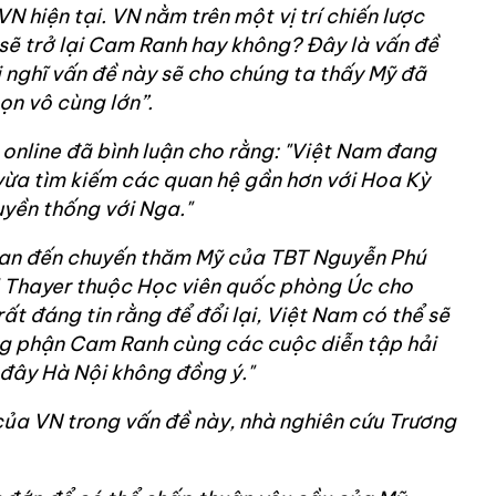
VN hiện tại. VN nằm trên một vị trí chiến lược
ó sẽ trở lại Cam Ranh hay không? Đây là vấn đề
 nghĩ vấn đề này sẽ cho chúng ta thấy Mỹ đã
ọn vô cùng lớn”.
online đã bình luận cho rằng: "Việt Nam đang
 vừa tìm kiếm các quan hệ gần hơn với Hoa Kỳ
ruyền thống với Nga."
uan đến chuyến thăm Mỹ của TBT Nguyễn Phú
rl Thayer thuộc Học viên quốc phòng Úc cho
 rất đáng tin rằng để đổi lại, Việt Nam có thể sẽ
g phận Cam Ranh cùng các cuộc diễn tập hải
 đây Hà Nội không đồng ý."
của VN trong vấn đề này, nhà nghiên cứu Trương