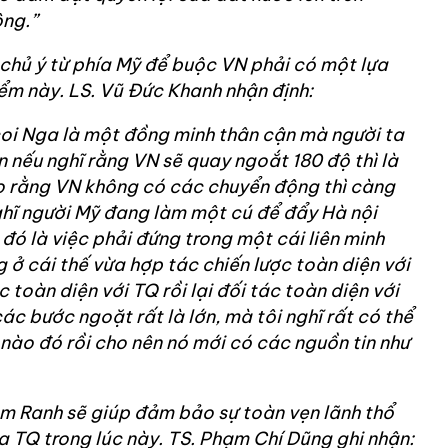
ông.”
 chủ ý từ phía Mỹ để buộc VN phải có một lựa
ểm này. LS. Vũ Đức Khanh nhận định:
coi Nga là một đồng minh thân cận mà người ta
n nếu nghĩ rằng VN sẽ quay ngoắt 180 độ thì là
ho rằng VN không có các chuyển động thì càng
ghĩ người Mỹ đang làm một cú để đẩy Hà nội
đó là việc phải đứng trong một cái liên minh
 ở cái thế vừa hợp tác chiến lược toàn diện với
 toàn diện với TQ rồi lại đối tác toàn diện với
ác bước ngoặt rất là lớn, mà tôi nghĩ rất có thể
nào đó rồi cho nên nó mới có các nguồn tin như
am Ranh sẽ giúp đảm bảo sự toàn vẹn lãnh thổ
 TQ trong lúc này. TS. Phạm Chí Dũng ghi nhận: