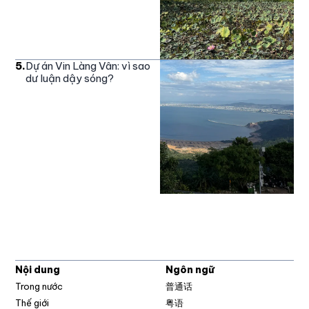
5
.
Dự án Vin Làng Vân: vì sao
dư luận dậy sóng?
Nội dung
Ngôn ngữ
Trong nước
普通话
Thế giới
粤语