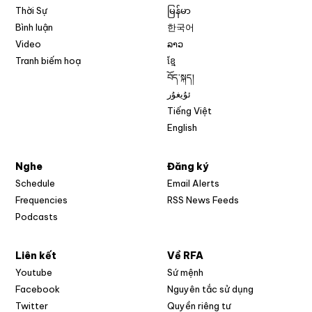
Thời Sự
မြန်မာ
Bình luận
한국어
Video
ລາວ
Tranh biếm hoạ
ខ្មែ
བོད་སྐད།
ئۇيغۇر
Tiếng Việt
English
Nghe
Đăng ký
Schedule
Email Alerts
Opens in new w
Frequencies
RSS News Feeds
Podcasts
Liên kết
Về RFA
Opens in new window
Youtube
Sứ mệnh
Opens in new window
Facebook
Nguyên tắc sử dụng
Opens in new window
Twitter
Quyền riêng tư