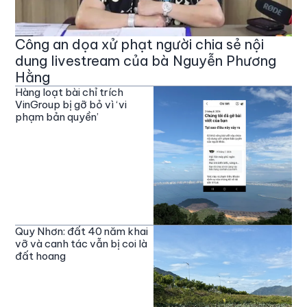
Công an dọa xử phạt người chia sẻ nội
dung livestream của bà Nguyễn Phương
Hằng
Hàng loạt bài chỉ trích
VinGroup bị gỡ bỏ vì ‘vi
phạm bản quyền’
Quy Nhơn: đất 40 năm khai
vỡ và canh tác vẫn bị coi là
đất hoang