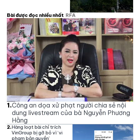
Bài được đọc nhiều nhất
RFA
1
.
Công an dọa xử phạt người chia sẻ nội
dung livestream của bà Nguyễn Phương
Hằng
2
.
Hàng loạt bài chỉ trích
VinGroup bị gỡ bỏ vì ‘vi
phạm bản quyền’