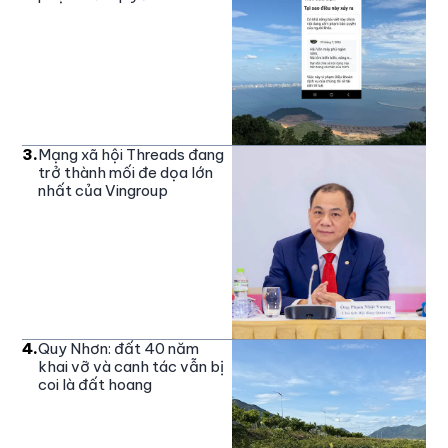
3
.
Mạng xã hội Threads đang
trở thành mối đe dọa lớn
nhất của Vingroup
4
.
Quy Nhơn: đất 40 năm
khai vỡ và canh tác vẫn bị
coi là đất hoang