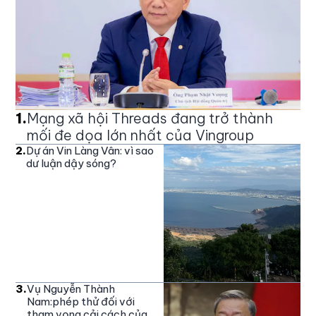
1
.
Mạng xã hội Threads đang trở thành
mối đe dọa lớn nhất của Vingroup
2
.
Dự án Vin Làng Vân: vì sao
dư luận dậy sóng?
3
.
Vụ Nguyễn Thành
Nam:phép thử đối với
tham vọng cải cách của