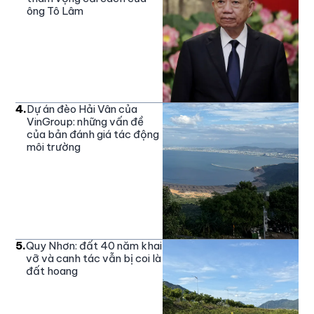
ông Tô Lâm
4
.
Dự án đèo Hải Vân của
VinGroup: những vấn đề
của bản đánh giá tác động
môi trường
5
.
Quy Nhơn: đất 40 năm khai
vỡ và canh tác vẫn bị coi là
đất hoang