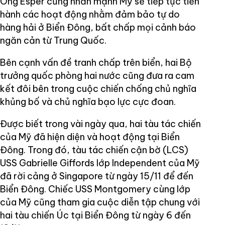
Ông Esper cũng nhấn mạnh Mỹ sẽ tiếp tục tiến
hành các hoạt động nhằm đảm bảo tự do
hàng hải ở Biển Đông, bất chấp mọi cảnh báo
ngăn cản từ Trung Quốc.
Bên cạnh vấn đề tranh chấp trên biển, hai Bộ
trưởng quốc phòng hai nước cũng đưa ra cam
kết đôi bên trong cuộc chiến chống chủ nghĩa
khủng bố và chủ nghĩa bạo lực cực đoan.
Được biết trong vài ngày qua, hai tàu tác chiến
của Mỹ đã hiện diện và hoạt động tại Biển
Đông. Trong đó, tàu tác chiến cận bờ (LCS)
USS Gabrielle Giffords lớp Independent của Mỹ
đã rời cảng ở Singapore từ ngày 15/11 để đến
Biển Đông. Chiếc USS Montgomery cùng lớp
của Mỹ cũng tham gia cuộc diễn tập chung với
hai tàu chiến Úc tại Biển Đông từ ngày 6 đến