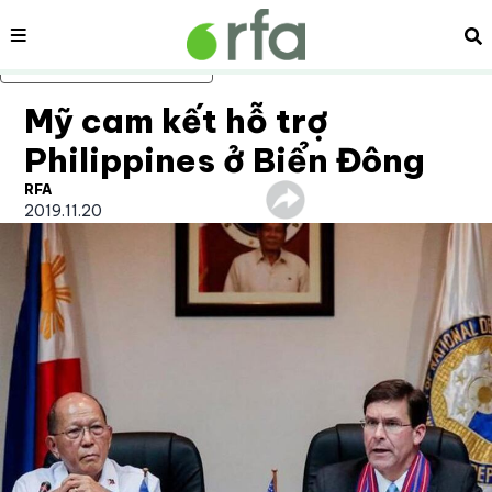
Nội dung
Tì
Bỏ qua nội dung chính
Mỹ cam kết hỗ trợ
Philippines ở Biển Đông
RFA
2019.11.20