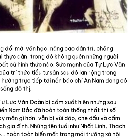
 đổi mới văn học, nâng cao dân trí, chống
i thực dân, trong đó không quên những người
 bất cứ hình thức nào. Sức mạnh của Tự Lực Văn
ủa trí thức tiểu tư sản sau đó lan rộng trong
 hưởng trực tiếp tới nền báo chí An Nam đang có
sống đô thị.
Tự Lực Văn Đoàn bị cấm xuất hiện nhưng sau
iền Nam Bắc đã hoàn toàn thống nhất thì số
 mắn gì hơn, vẫn bị vùi dập, che dấu và cấm
h gia đình. Những tên tuổi như Nhất Linh, Thạch
… hoàn toàn biến mất trong mái trường xã hội