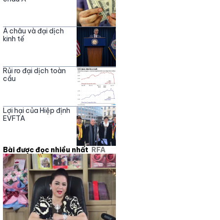
Á châu và đại dịch
kinh tế
Rủi ro đại dịch toàn
cầu
Lợi hại của Hiệp định
EVFTA
Bài được đọc nhiều nhất
RFA