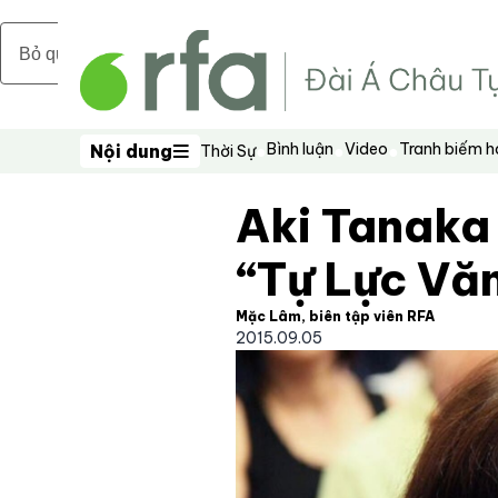
Bỏ qua nội dung chính
Bình luận
Video
Tranh biếm 
Nội dung
Thời Sự
Nội dung
Aki Tanaka
“Tự Lực Vă
Mặc Lâm, biên tập viên RFA
2015.09.05