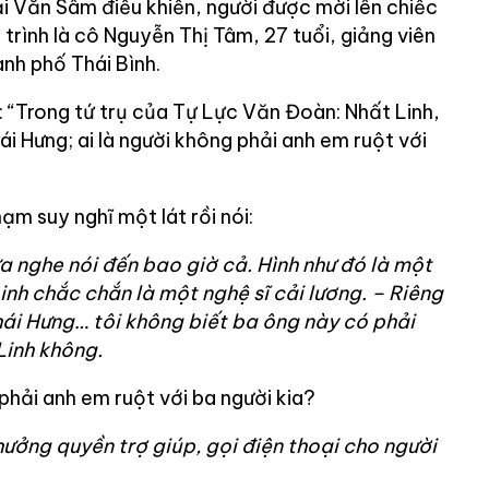
i Văn Sâm điều khiển, người được mời lên chiếc
rình là cô Nguyễn Thị Tâm, 27 tuổi, giảng viên
nh phố Thái Bình.
: “Trong tứ trụ của Tự Lực Văn Đoàn: Nhất Linh,
 Hưng; ai là người không phải anh em ruột với
ạm suy nghĩ một lát rồi nói:
a nghe nói đến bao giờ cả. Hình như đó là một
inh chắc chắn là một nghệ sĩ cải lương. – Riêng
i Hưng… tôi không biết ba ông này có phải
Linh không.
 phải anh em ruột với ba người kia?
hưởng quyền trợ giúp, gọi điện thoại cho người