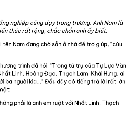
ng nghiệp cũng dạy trong trường. Anh Nam là
iến thức rất rộng, chắc chắn anh ấy biết.
i tên Nam đang chờ sẵn ở nhà để trợ giúp, “cứu
chương trình đã hỏi: “Trong tứ trụ của Tự Lực Văn
hất Linh, Hoàng Đạo, Thạch Lam, Khái Hưng, ai
i ba người kia…” Đầu dây có tiếng trả lời rất lớn
một:
ng phải là anh em ruột với Nhất Linh, Thạch