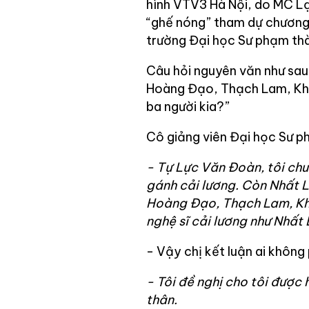
hình VTV3 Hà Nội, do MC Lạ
“ghế nóng” tham dự chương t
trường Đại học Sư phạm thà
Câu hỏi nguyên văn như sau
Hoàng Đạo, Thạch Lam, Khái
ba người kia?”
Cô giảng viên Đại học Sư ph
- Tự Lực Văn Đoàn, tôi chư
gánh cải lương. Còn Nhất L
Hoàng Đạo, Thạch Lam, Khá
nghệ sĩ cải lương như Nhất 
- Vậy chị kết luận ai không
- Tôi đề nghị cho tôi được 
thân.