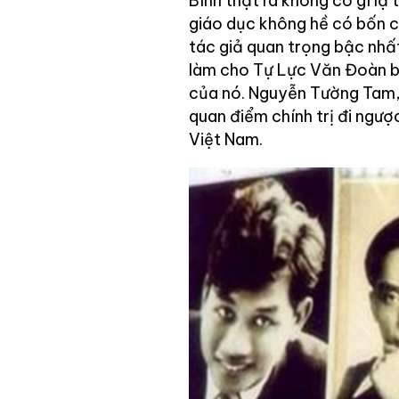
Bình thật ra không có gì lạ
giáo dục không hề có bốn 
tác giả quan trọng bậc nhất
làm cho Tự Lực Văn Đoàn bị 
của nó. Nguyễn Tường Tam, 
quan điểm chính trị đi ngư
Việt Nam.