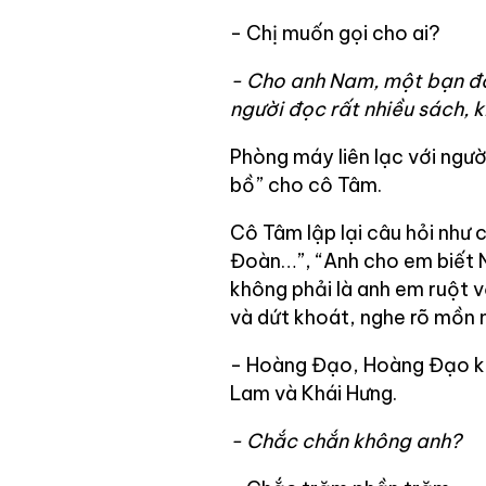
- Chị muốn gọi cho ai?
- Cho anh Nam, một bạn đồ
người đọc rất nhiều sách, k
Phòng máy liên lạc với ngườ
bồ” cho cô Tâm.
Cô Tâm lập lại câu hỏi như 
Đoàn…”, “Anh cho em biết N
không phải là anh em ruột vớ
và dứt khoát, nghe rõ mồn 
- Hoàng Đạo, Hoàng Đạo khô
Lam và Khái Hưng.
- Chắc chắn không anh?