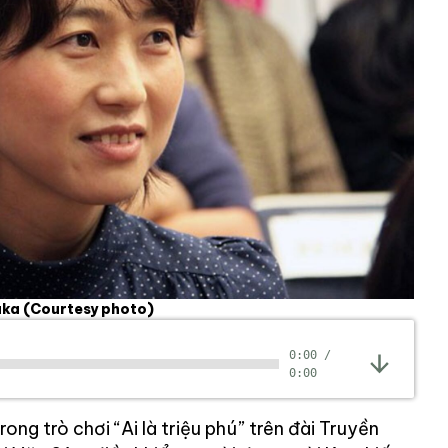
naka
(Courtesy photo)
0:00
/
0:00
ng trò chơi “Ai là triệu phú” trên đài Truyền