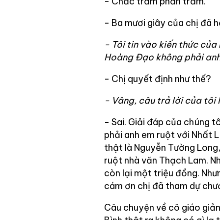
- Chắc trăm phần trăm.
- Ba mươi giây của chị đã hết
- Tôi tin vào kiến thức của
Hoàng Đạo không phải anh 
- Chị quyết định như thế?
- Vâng, câu trả lời của tô
- Sai. Giải đáp của chúng t
phải anh em ruột với Nhất
thật là Nguyễn Tường Long,
ruột nhà văn Thạch Lam. Nh
còn lại một triệu đồng. Như
cám ơn chị đã tham dự chươ
Câu chuyện về cô giáo giản