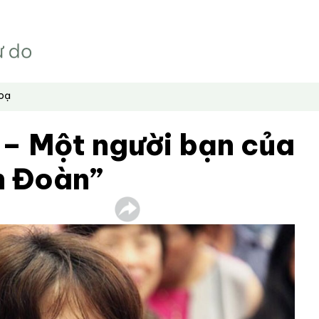
hoạ
 – Một người bạn của
n Đoàn”