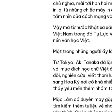
chủ nghĩa, mãi tới hơn hai
in lại từ những chiếc máy in
tầm nhìn của cách mạng vô 
Vậy mà từ nước Nhật xa xăm
Việt Nam trong đó Tự Lực 
nền văn học Việt.
Một trong những người ấy là
Từ Tokyo, Aki Tanaka đã lặn
với mục đích học chữ Việt 
dõi, nghiên cứu, viết tham 
sang Hoa Kỳ nơi có khá nhiề
thấy yêu mến thêm nhóm tá
Mặc Lâm có duyên may gặp A
tìm kiếm thêm tư liệu về nh