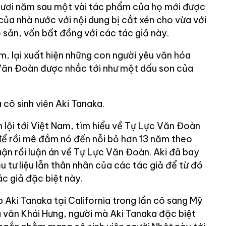
 mươi năm sau một vài tác phẩm của họ mới được
 của nhà nước với nội dung bị cắt xén cho vừa với
sản, vốn bất đồng với các tác giả này.
, lại xuất hiện những con người yêu văn hóa
Văn Đoàn được nhắc tới như một dấu son của
 cô sinh viên Aki Tanaka.
 lội tới Việt Nam, tìm hiểu về Tự Lực Văn Đoàn
để rồi mê đắm nó đến nỗi bỏ hơn 13 năm theo
luận rồi luận án về Tự Lực Văn Đoàn. Aki đã bay
u tư liệu lẫn thân nhân của các tác giả để từ đó
c giả đặc biệt này.
ki Tanaka tại California trong lần cô sang Mỹ
à văn Khái Hưng, người mà Aki Tanaka đặc biệt