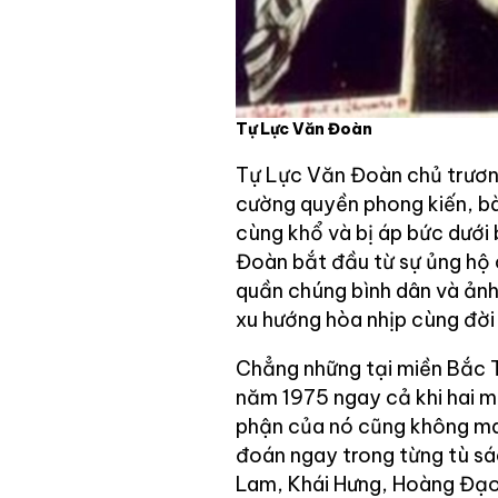
Tự Lực Văn Đoàn
Tự Lực Văn Đoàn chủ trương
cường quyền phong kiến, bà
cùng khổ và bị áp bức dưới
Đoàn bắt đầu từ sự ủng hộ c
quần chúng bình dân và ảnh
xu hướng hòa nhịp cùng đời 
Chẳng những tại miền Bắc 
năm 1975 ngay cả khi hai m
phận của nó cũng không may
đoán ngay trong từng tù sác
Lam, Khái Hưng, Hoàng Đạo