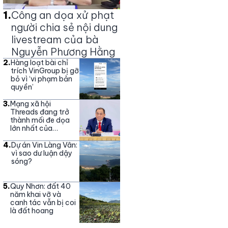
1
.
Công an dọa xử phạt
người chia sẻ nội dung
livestream của bà
Nguyễn Phương Hằng
2
.
Hàng loạt bài chỉ
trích VinGroup bị gỡ
bỏ vì ‘vi phạm bản
quyền’
3
.
Mạng xã hội
Threads đang trở
thành mối đe dọa
lớn nhất của
Vingroup
4
.
Dự án Vin Làng Vân:
vì sao dư luận dậy
sóng?
5
.
Quy Nhơn: đất 40
năm khai vỡ và
canh tác vẫn bị coi
là đất hoang