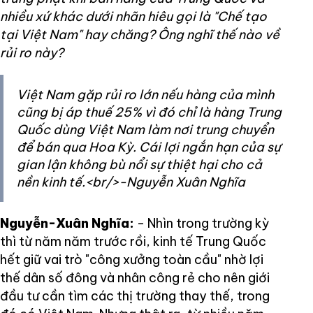
nhiều xứ khác dưới nhãn hiêu gọi là "Chế tạo
tại Việt Nam" hay chăng? Ông nghĩ thế nào về
rủi ro này?
Việt Nam gặp rủi ro lớn nếu hàng của mình
cũng bị áp thuế 25% vì đó chỉ là hàng Trung
Quốc dùng Việt Nam làm nơi trung chuyển
để bán qua Hoa Kỳ. Cái lợi ngắn hạn của sự
gian lận không bù nổi sự thiệt hại cho cả
nền kinh tế.<br/>-Nguyễn Xuân Nghĩa
Nguyễn-Xuân Nghĩa:
- Nhìn trong trường kỳ
thì từ năm năm trước rồi, kinh tế Trung Quốc
hết giữ vai trò "công xưởng toàn cầu" nhờ lợi
thế dân số đông và nhân công rẻ cho nên giới
đầu tư cần tìm các thị trường thay thế, trong