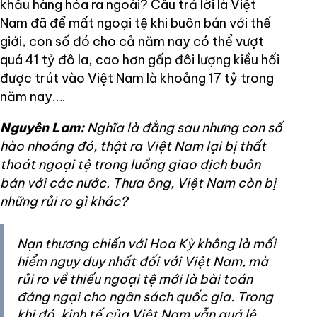
khẩu hàng hóa ra ngoài? Câu trả lời là Việt
Nam đã để mất ngoại tệ khi buôn bán với thế
giới, con số đó cho cả năm nay có thể vượt
quá 41 tỷ đô la, cao hơn gấp đôi lượng kiều hối
được trút vào Việt Nam là khoảng 17 tỷ trong
năm nay….
Nguyên Lam:
Nghĩa là đằng sau nhưng con số
hào nhoáng đó, thật ra Việt Nam lại bị thất
thoát ngoại tệ trong luồng giao dịch buôn
bán với các nước. Thưa ông, Việt Nam còn bị
những rủi ro gì khác?
Nạn thương chiến với Hoa Kỳ không là mối
hiểm nguy duy nhất đối với Việt Nam, mà
rủi ro về thiếu ngoại tệ mới là bài toán
đáng ngại cho ngân sách quốc gia. Trong
khi đó, kinh tế của Việt Nam vẫn quá lệ