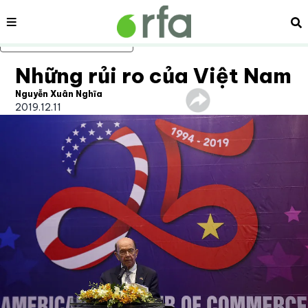
Nội dung
Tì
Bỏ qua nội dung chính
Những rủi ro của Việt Nam
Nguyễn Xuân Nghĩa
2019.12.11