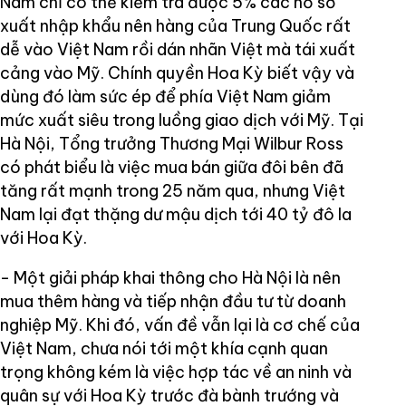
Nam chỉ có thể kiểm tra được 5% các hồ sơ
xuất nhập khẩu nên hàng của Trung Quốc rất
dễ vào Việt Nam rồi dán nhãn Việt mà tái xuất
cảng vào Mỹ. Chính quyền Hoa Kỳ biết vậy và
dùng đó làm sức ép để phía Việt Nam giảm
mức xuất siêu trong luồng giao dịch với Mỹ. Tại
Hà Nội, Tổng trưởng Thương Mại Wilbur Ross
có phát biểu là việc mua bán giữa đôi bên đã
tăng rất mạnh trong 25 năm qua, nhưng Việt
Nam lại đạt thặng dư mậu dịch tới 40 tỷ đô la
với Hoa Kỳ.
- Một giải pháp khai thông cho Hà Nội là nên
mua thêm hàng và tiếp nhận đầu tư từ doanh
nghiệp Mỹ. Khi đó, vấn đề vẫn lại là cơ chế của
Việt Nam, chưa nói tới một khía cạnh quan
trọng không kém là việc hợp tác về an ninh và
quân sự với Hoa Kỳ trước đà bành trướng và