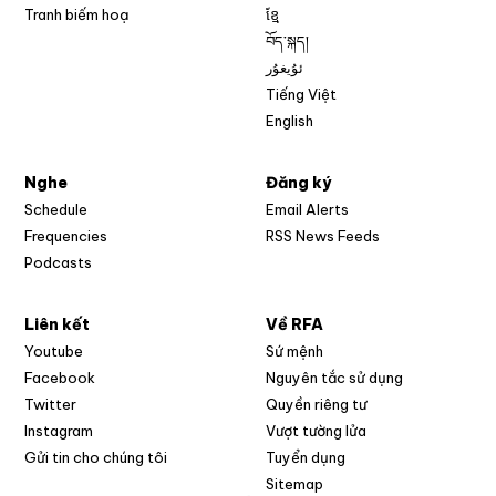
Tranh biếm hoạ
ខ្មែ
བོད་སྐད།
ئۇيغۇر
Tiếng Việt
English
Nghe
Đăng ký
Schedule
Email Alerts
Opens in new w
Frequencies
RSS News Feeds
Podcasts
Liên kết
Về RFA
Opens in new window
Youtube
Sứ mệnh
Opens in new window
Facebook
Nguyên tắc sử dụng
Opens in new window
Twitter
Quyền riêng tư
Opens in new window
Instagram
Vượt tường lửa
Opens in new window
Gửi tin cho chúng tôi
Tuyển dụng
Opens in new window
Sitemap