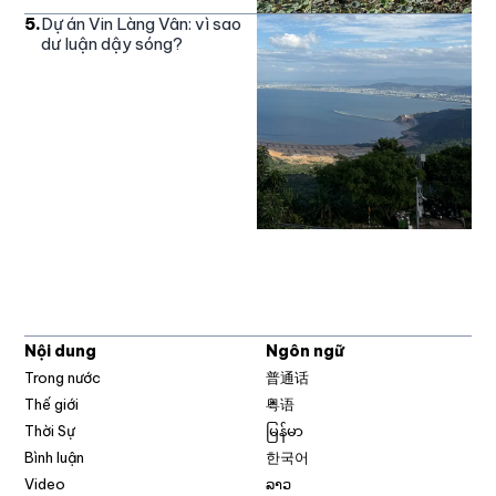
5
.
Dự án Vin Làng Vân: vì sao
dư luận dậy sóng?
Nội dung
Ngôn ngữ
Trong nước
普通话
Thế giới
粤语
Thời Sự
မြန်မာ
Bình luận
한국어
Video
ລາວ