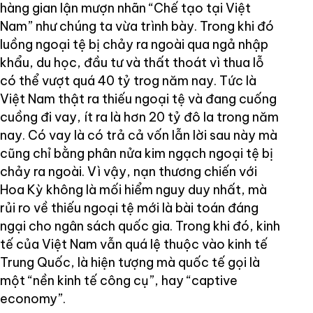
hàng gian lận mượn nhãn “Chế tạo tại Việt
Nam” như chúng ta vừa trình bày. Trong khi đó
luồng ngoại tệ bị chảy ra ngoài qua ngả nhập
khẩu, du học, đầu tư và thất thoát vì thua lỗ
có thể vượt quá 40 tỷ trog năm nay. Tức là
Việt Nam thật ra thiếu ngoại tệ và đang cuống
cuồng đi vay, ít ra là hơn 20 tỷ đô la trong năm
nay. Có vay là có trả cả vốn lẫn lời sau này mà
cũng chỉ bằng phân nửa kim ngạch ngoại tệ bị
chảy ra ngoài. Vì vậy, nạn thương chiến với
Hoa Kỳ không là mối hiểm nguy duy nhất, mà
rủi ro về thiếu ngoại tệ mới là bài toán đáng
ngại cho ngân sách quốc gia. Trong khi đó, kinh
tế của Việt Nam vẫn quá lệ thuộc vào kinh tế
Trung Quốc, là hiện tượng mà quốc tế gọi là
một “nền kinh tế công cụ”, hay “captive
economy”.