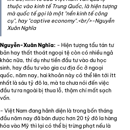
thuộc vào kinh tế Trung Quốc, là hiện tượng
mà quốc tế gọi là một "nền kinh tế công
cụ", hay "captive economy".<br/>-Nguyễn
Xuân Nghĩa
Nguyễn-Xuân Nghĩa:
- Hiện tượng tẩu tán tư
bản hay thất thoát ngoại tệ còn có nhiều ngả
khác nữa, thí dụ như tiền đầu tư vào du học
sinh, hay đầu tư vào gia cư địa ốc ở ngoại
quốc, năm nay, hai khoản này có thể lên tới ítt
nhất là sáu tỷ đô la, mà ta chưa nói đến việc
đầu tư ra ngoài bị thua lỗ, thậm chí mất sạch
vốn.
- Việt Nam đang hãnh diện là trong bốn tháng
đầu năm nay đã bán được hơn 20 tỷ đô la hàng
hóa vào Mỹ thì lại có thể bị trừng phạt nếu là