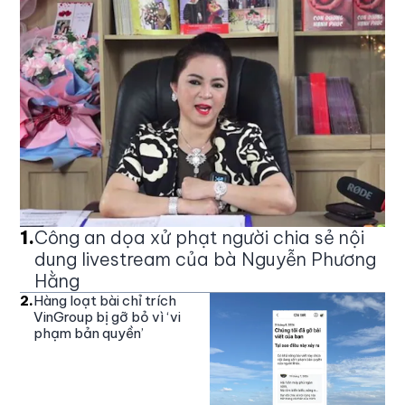
1
.
Công an dọa xử phạt người chia sẻ nội
dung livestream của bà Nguyễn Phương
Hằng
2
.
Hàng loạt bài chỉ trích
VinGroup bị gỡ bỏ vì ‘vi
phạm bản quyền’