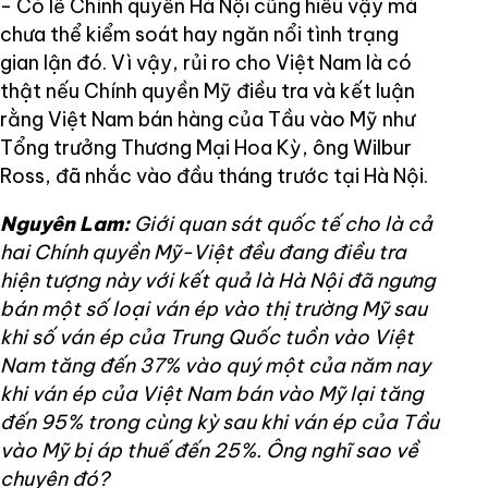
- Có lẽ Chính quyền Hà Nội cũng hiểu vậy mà
chưa thể kiểm soát hay ngăn nổi tình trạng
gian lận đó. Vì vậy, rủi ro cho Việt Nam là có
thật nếu Chính quyền Mỹ điều tra và kết luận
rằng Việt Nam bán hàng của Tầu vào Mỹ như
Tổng trưởng Thương Mại Hoa Kỳ, ông Wilbur
Ross, đã nhắc vào đầu tháng trước tại Hà Nội.
Nguyên Lam:
Giới quan sát quốc tế cho là cả
hai Chính quyền Mỹ-Việt đều đang điều tra
hiện tượng này với kết quả là Hà Nội đã ngưng
bán một số loại ván ép vào thị trường Mỹ sau
khi số ván ép của Trung Quốc tuồn vào Việt
Nam tăng đến 37% vào quý một của năm nay
khi ván ép của Việt Nam bán vào Mỹ lại tăng
đến 95% trong cùng kỳ sau khi ván ép của Tầu
vào Mỹ bị áp thuế đến 25%. Ông nghĩ sao về
chuyện đó?