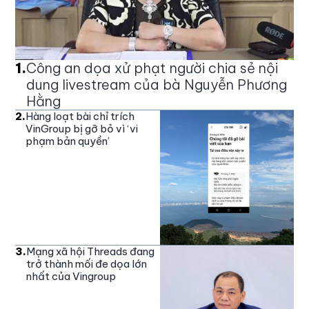
1
.
Công an dọa xử phạt người chia sẻ nội
dung livestream của bà Nguyễn Phương
Hằng
2
.
Hàng loạt bài chỉ trích
VinGroup bị gỡ bỏ vì ‘vi
phạm bản quyền’
3
.
Mạng xã hội Threads đang
trở thành mối đe dọa lớn
nhất của Vingroup