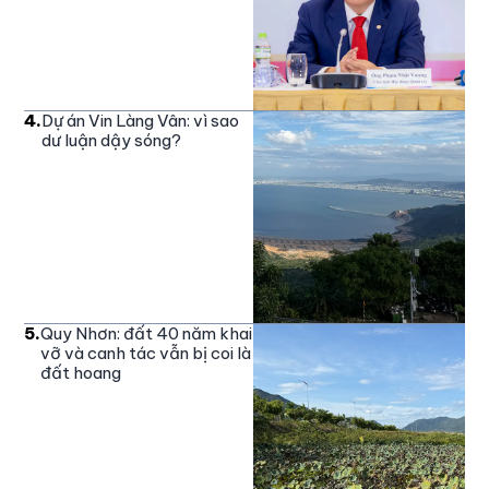
4
.
Dự án Vin Làng Vân: vì sao
dư luận dậy sóng?
5
.
Quy Nhơn: đất 40 năm khai
vỡ và canh tác vẫn bị coi là
đất hoang