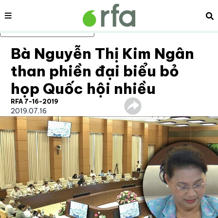
Nội dung
Tì
Bỏ qua nội dung chính
Bà Nguyễn Thị Kim Ngân
than phiền đại biểu bỏ
họp Quốc hội nhiều
RFA 7-16-2019
2019.07.16