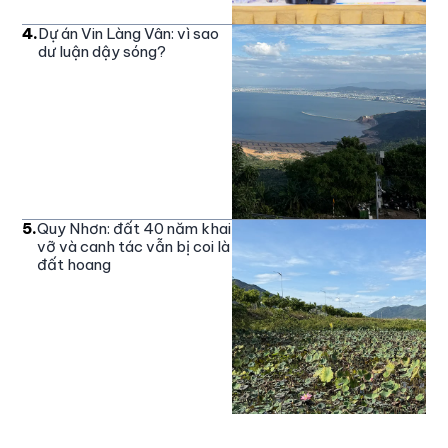
4
.
Dự án Vin Làng Vân: vì sao
dư luận dậy sóng?
5
.
Quy Nhơn: đất 40 năm khai
vỡ và canh tác vẫn bị coi là
đất hoang