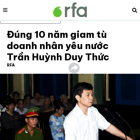
Nội dung
Tì
Bỏ qua nội dung chính
Đúng 10 năm giam tù
doanh nhân yêu nước
Trần Huỳnh Duy Thức
RFA