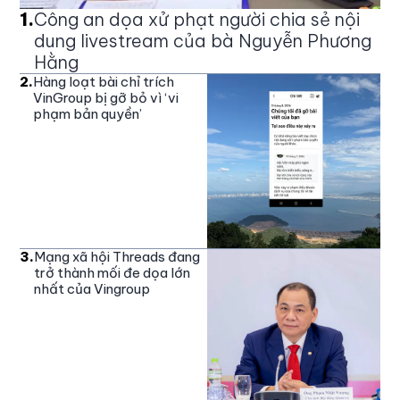
1
.
Công an dọa xử phạt người chia sẻ nội
dung livestream của bà Nguyễn Phương
Hằng
2
.
Hàng loạt bài chỉ trích
VinGroup bị gỡ bỏ vì ‘vi
phạm bản quyền’
3
.
Mạng xã hội Threads đang
trở thành mối đe dọa lớn
nhất của Vingroup