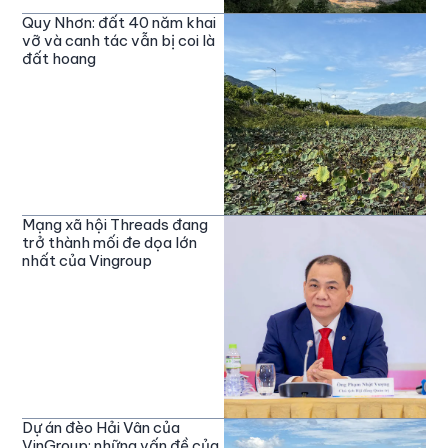
Quy Nhơn: đất 40 năm khai
vỡ và canh tác vẫn bị coi là
đất hoang
Mạng xã hội Threads đang
trở thành mối đe dọa lớn
nhất của Vingroup
Dự án đèo Hải Vân của
VinGroup: những vấn đề của