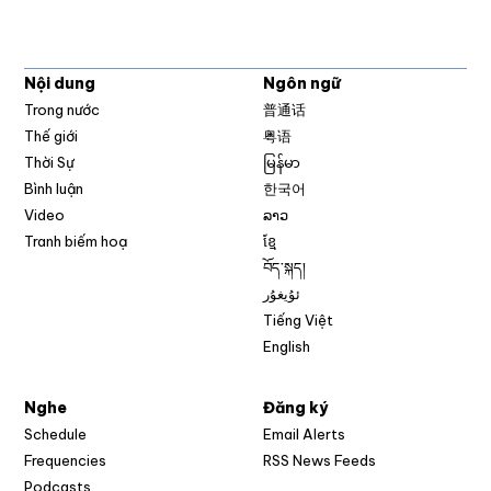
Nội dung
Ngôn ngữ
Trong nước
普通话
Thế giới
粤语
Thời Sự
မြန်မာ
Bình luận
한국어
Video
ລາວ
Tranh biếm hoạ
ខ្មែ
བོད་སྐད།
ئۇيغۇر
Tiếng Việt
English
Nghe
Đăng ký
Schedule
Email Alerts
Opens in new w
Frequencies
RSS News Feeds
Podcasts