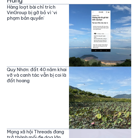
Hằng
Hàng loạt bài chỉ trích
VinGroup bị gỡ bỏ vì ‘vi
phạm bản quyền’
Quy Nhơn: đất 40 năm khai
vỡ và canh tác vẫn bị coi là
đất hoang
Mạng xã hội Threads đang
trở thành mối đe dọa lớn