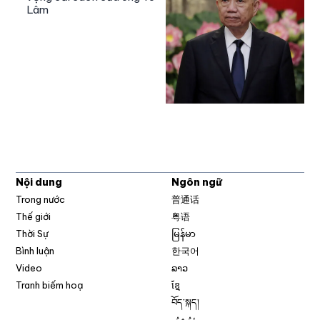
Lâm
Nội dung
Ngôn ngữ
Trong nước
普通话
Thế giới
粤语
Thời Sự
မြန်မာ
Bình luận
한국어
Video
ລາວ
Tranh biếm hoạ
ខ្មែ
བོད་སྐད།
ئۇيغۇر