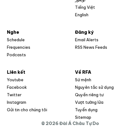
Tiếng Việt
English
Nghe
Đăng ký
Schedule
Email Alerts
Opens in new w
Frequencies
RSS News Feeds
Podcasts
Liên kết
Về RFA
Opens in new window
Youtube
Sứ mệnh
Opens in new window
Facebook
Nguyên tắc sử dụng
Opens in new window
Twitter
Quyền riêng tư
Opens in new window
Instagram
Vượt tường lửa
Opens in new window
Gửi tin cho chúng tôi
Tuyển dụng
Opens in new window
Sitemap
© 2026 Đài Á Châu Tự Do