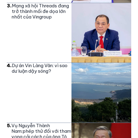
3
.
Mạng xã hội Threads đang
trở thành mối đe dọa lớn
nhất của Vingroup
4
.
Dự án Vin Làng Vân: vì sao
dư luận dậy sóng?
5
.
Vụ Nguyễn Thành
Nam:phép thử đối với tham
vọng cải cách của ông Tô