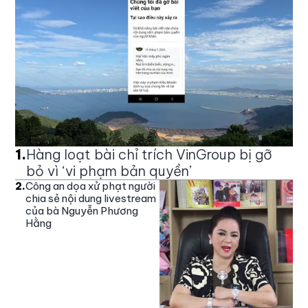
1
.
Hàng loạt bài chỉ trích VinGroup bị gỡ
bỏ vì ‘vi phạm bản quyền’
2
.
Công an dọa xử phạt người
chia sẻ nội dung livestream
của bà Nguyễn Phương
Hằng