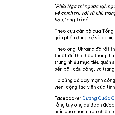
"
Phía Nga thì ngược lại, ng
về chính trị, với vũ khí, tra
hậu,"
ông Trí nói.
Theo cựu cán bộ của Tổng 
góp phần đáng kể vào chiến
Theo ông, Ukraina đã rất t
thuật để thu thập thông ti
trúng nhiều mục tiêu quân s
bến bãi, cầu cống, và trang 
Họ cũng đã đẩy mạnh công t
viên, cộng tác viên của tìn
Facebooker
Dương Quốc C
rằng tuy ông dự đoán được 
biến quá nhanh trên chiến t