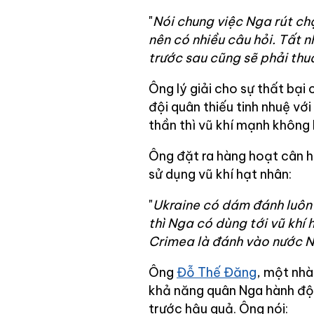
"
Nói chung việc Nga rút c
nên có nhiều câu hỏi. Tất 
trước sau cũng sẽ phải thu
Ông lý giải cho sự thất bại
đội quân thiếu tinh nhuệ với
thần thì vũ khí mạnh không 
Ông đặt ra hàng hoạt cân h
sử dụng vũ khí hạt nhân:
"
Ukraine có dám đánh luôn
thì Nga có dùng tới vũ khí 
Crimea là đánh vào nước N
Ông
Đỗ Thế Đăng
, một nhà
khả năng quân Nga hành độn
trước hậu quả. Ông nói: