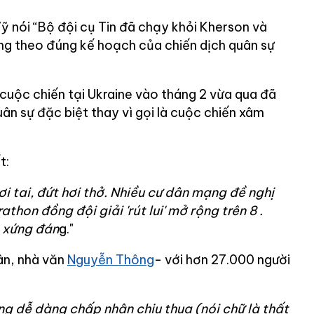
 nói “Bộ đội cụ Tin đã chạy khỏi Kherson và
g theo đúng kế hoạch của chiến dịch quân sự
cuộc chiến tại Ukraine vào tháng 2 vừa qua đã
uân sự đặc biệt thay vì gọi là cuộc chiến xâm
t:
 tai, đứt hơi thở. Nhiều cư dân mạng đề nghị
thon đồng đội giải 'rút lui' mở rộng trên 8
.
 xứng đán
g."
ân, nhà văn
Nguyễn Thông
- với hơn 27.000 người
g dễ dàng chấp nhận chịu thua (nói chữ là thất