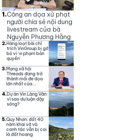
1
.
Công an dọa xử phạt
người chia sẻ nội dung
livestream của bà
Nguyễn Phương Hằng
2
.
Hàng loạt bài chỉ
trích VinGroup bị gỡ
bỏ vì ‘vi phạm bản
quyền’
3
.
Mạng xã hội
Threads đang trở
thành mối đe dọa
lớn nhất của
Vingroup
4
.
Dự án Vin Làng Vân:
vì sao dư luận dậy
sóng?
5
.
Quy Nhơn: đất 40
năm khai vỡ và
canh tác vẫn bị coi
là đất hoang