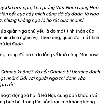
hạy khá bất ngờ, khá giống Việt Nam Cộng Hoà,
nhiên kết cục này mình cũng đã dự đoán, là Nga
a, nhưng không ngờ là họ rút quá nhanh
."
 của quân Nga chủ yếu là do mất tinh thần của
 nhiều lính nghĩa vụ. Theo ông, quân đội mất tinh
bù lại được.
ỏi, trong đó có sự lo lắng về khả năng Moscow
 Crimea không? Và nếu Crimea bị Ukraine đánh
hạt nhân? Bởi với người Nga thì đánh vào
ga rồi
."
 hoạt động xã hội ở Hà Nội, cũng băn khoăn về
g bừa bãi trong lúc hỗn loạn mà không lường