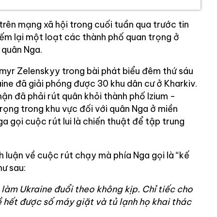
trên mạng xã hội trong cuối tuần qua trước tin
ếm lại một loạt các thành phố quan trọng ở
 quân Nga.
yr Zelenskyy trong bài phát biểu đêm thứ sáu
ine đã giải phóng được 30 khu dân cư ở Kharkiv.
n đã phải rút quân khỏi thành phố Izium -
rọng trong khu vực đối với quân Nga ở miền
a gọi cuộc rút lui là chiến thuật để tập trung
 luận về cuộc rút chạy mà phía Nga gọi là “kế
hư sau:
àm Ukraine đuổi theo không kịp. Chỉ tiếc cho
 hết được số máy giặt và tủ lạnh họ khai thác