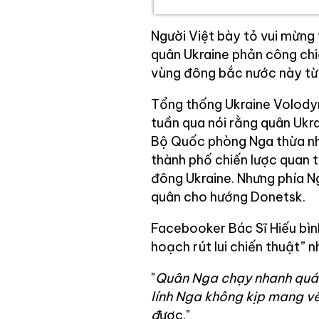
Người Việt bày tỏ vui mừng 
quân Ukraine phản công chi
vùng đông bắc nước này từ
Tổng thống Ukraine Volodym
tuần qua nói rằng quân Ukra
Bộ Quốc phòng Nga thừa nhậ
thành phố chiến lược quan t
đông Ukraine. Nhưng phía Ng
quân cho hướng Donetsk.
Facebooker Bác Sĩ Hiếu bình
hoạch rút lui chiến thuật” n
"
Quân Nga chạy nhanh quá l
lính Nga không kịp mang về
đ
ược."