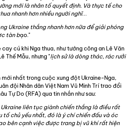
ường mới là nhân tố quyết định. Và thực tế cho
thua nhanh hơn nhiều người nghĩ
…
ng Ukraine thắng nhanh hơn nữa để giải phóng
ợc tàn b
ạo."
ẻ cay cú khi Nga thua, như tướng công an Lê Văn
Lê Thế Mẫu, nhưng "
lịch sử là dòng thác, rác rưởi
ến mới nhất trong cuộc xung đột Ukraine-Nga,
uân đội Nhân dân Việt Nam Vũ Minh Trí trao đổi
âu Tự Do (RFA) qua tin nhắn như sau:
kraine liên tục giành chiến thắng là điều rất
u tố chủ yếu nhất, đó là ý chí chiến đấu và óc
o bên cạnh việc được trang bị vũ khí rất hiện