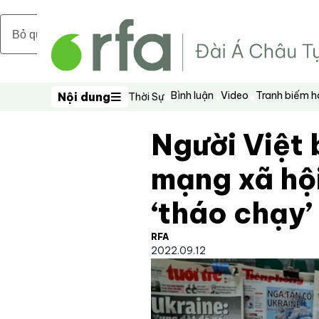
Bỏ qua nội dung chính
Bình luận
Video
Tranh biếm 
Nội dung
Thời Sự
Nội dung
Người Việt 
mạng xã hội
‘tháo chạy’
RFA
2022.09.12