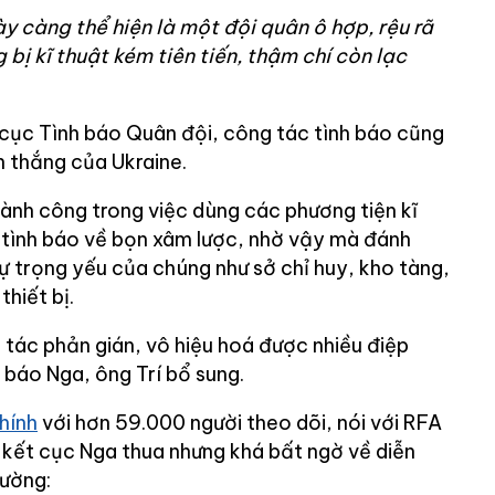
ày càng thể hiện là một đội quân ô hợp, rệu rã
ng bị kĩ thuật kém tiên tiến, thậm chí còn lạc
cục Tình báo Quân đội, công tác tình báo cũng
 thắng của Ukraine.
hành công trong việc dùng các phương tiện kĩ
n tình báo về bọn xâm lược, nhờ vậy mà đánh
ự trọng yếu của chúng như sở chỉ huy, kho tàng,
thiết bị.
ác phản gián, vô hiệu hoá được nhiều điệp
h báo Nga, ông Trí bổ sung.
hính
với hơn 59.000 người theo dõi, nói với RFA
kết cục Nga thua nhưng khá bất ngờ về diễn
rường: