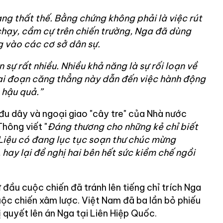
ng thất thế. Bằng chứng không phải là việc rút
chạy, cầm cự trên chiến trường, Nga đã dùng
g vào các cơ sở dân sự.
sự rất nhiều. Nhiều khả năng là sự rối loạn về
iai đoạn căng thẳng này dẫn đến việc hành động
 hậu quả.”
 đu dây và ngoại giao "cây tre" của Nhà nước
hông viết "
Đáng thương cho những kẻ chỉ biết
. Liệu có đang lục tục soạn thư chúc mừng
hay lại đề nghị hai bên hết sức kiềm chế ngồi
đầu cuộc chiến đã tránh lên tiếng chỉ trích Nga
uộc chiến xâm lược. Việt Nam đã ba lần bỏ phiếu
 quyết lên án Nga tại Liên Hiệp Quốc.