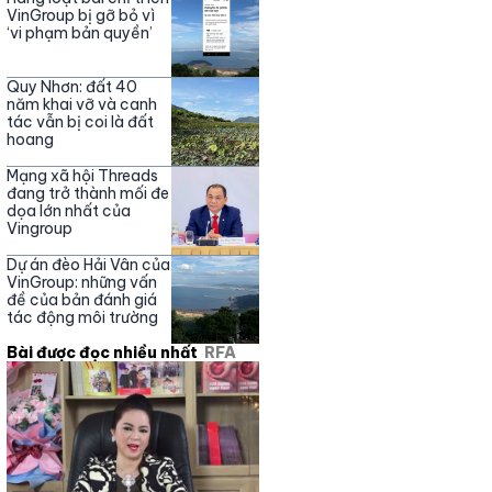
Nguyễn Phương Hằng
VinGroup bị gỡ bỏ vì
‘vi phạm bản quyền’
Quy Nhơn: đất 40
năm khai vỡ và canh
tác vẫn bị coi là đất
hoang
Mạng xã hội Threads
đang trở thành mối đe
dọa lớn nhất của
Vingroup
Dự án đèo Hải Vân của
VinGroup: những vấn
đề của bản đánh giá
tác động môi trường
Bài được đọc nhiều nhất
RFA