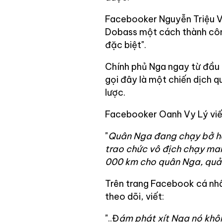
Facebooker Nguyễn Triệu Vỹ
Dobass một cách thành côn
đặc biệt".
Chính phủ Nga ngay từ đầu 
gọi đây là một chiến dịch q
lược.
Facebooker Oanh Vy Lý viế
"
Quân Nga đang chạy bở hơi
trao chức vô địch chạy mara
000 km cho quân Nga, quả
Trên trang Facebook cá nh
theo dõi, viết:
"..Đ
ám phát xít Nga nó khôn