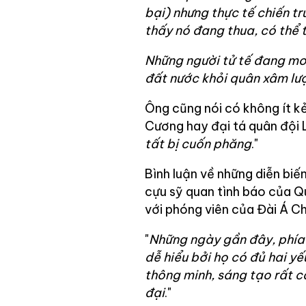
bại) nhưng thực tế chiến tr
thấy nó đang thua, có thể 
Những người tử tế đang mo
đất nước khỏi quân xâm lư
Ông cũng nói có không ít k
Cương hay đại tá quân đội 
tất bị cuốn phăng
."
Bình luận về những diễn bi
cựu sỹ quan tình báo của Q
với phóng viên của Đài Á Ch
"
Những ngày gần đây, phía U
dễ hiểu bởi họ có đủ hai yế
thông minh, sáng tạo rất ca
đại
."