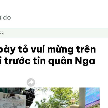
hoạ
bày tỏ vui mừng trên
 trước tin quân Nga