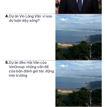
4
.
Dự án Vin Làng Vân: vì sao
dư luận dậy sóng?
5
.
Dự án đèo Hải Vân của
VinGroup: những vấn đề
của bản đánh giá tác động
môi trường