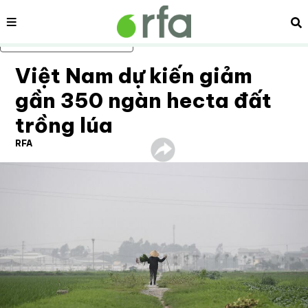
Nội dung
Tì
Bỏ qua nội dung chính
Việt Nam dự kiến giảm
gần 350 ngàn hecta đất
trồng lúa
RFA