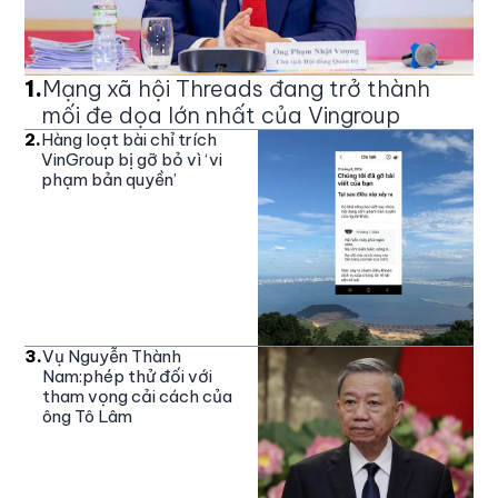
1
.
Mạng xã hội Threads đang trở thành
mối đe dọa lớn nhất của Vingroup
2
.
Hàng loạt bài chỉ trích
VinGroup bị gỡ bỏ vì ‘vi
phạm bản quyền’
3
.
Vụ Nguyễn Thành
Nam:phép thử đối với
tham vọng cải cách của
ông Tô Lâm