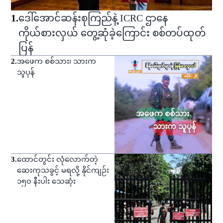
1
.
ဒေါ်အောင်ဆန်းစုကြည်နဲ့ ICRC ဌာနေ
ကိုယ်စားလှယ် တွေ့ဆုံခဲ့ကြောင်း စစ်တပ်ထုတ်
ပြန်
2
.
အဖေက စစ်သား၊ သားက
သူပုန်
3
.
ထောင်တွင်း လုံလောက်တဲ့
ဆေးကုသခွင့် မရလို့ နိုင်ကျဉ်း
၁၅၀ နီးပါး သေဆုံး