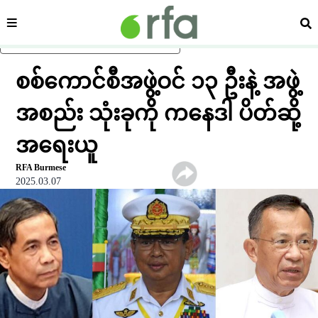
ကဏ္ဍ
ရှာ
ပင်မအကြောင်းအရာသို့ ကျော်ရန်
စစ်ကောင်စီအဖွဲ့ဝင် ၁၃ ဦးနဲ့ အဖွဲ့
အစည်း သုံးခုကို ကနေဒါ ပိတ်ဆို့
အရေးယူ
RFA Burmese
2025.03.07