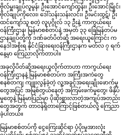
ဗိုလ်မှူးချုပ်လူမွန်၊ ဦးအောင်ကျော်ထွန်း၊ ဦးအောင်မြိုင်၊
ဗိုလ်ချုပ်ကိုလေး၊ ဒေါ်သန်းသန်းလင်း၊ ဦးမင်းထွဋ်၊ ဦး
ထင်ကျော်သူ စတဲ့ လူပုဂ္ဂိုလ် ၁၃ ဦးနဲ့ ကာကွယ်ရေး
ဝန်ကြီးဌာန၊ မြန်မာစစ်တပ်နဲ့ အမှတ် ၃၃ ခြေမြန်တပ်မ
ဌာနချုပ်တို့ကို ဒဏ်ခတ်ပိတ်ဆို့ အရေးယူကြောင်း က
နေဒါအစိုးရ နိုင်ငံခြားရေးဝန်ကြီးဌာနက မတ်လ ၇ ရက်
နေ့မှာ ကြေညာလိုက်တာပါ။
အခုလိုပိတ်ဆို့အရေးယူလိုက်တာဟာ ကာကွယ်ရေး
ဝန်ကြီးဌာနနဲ့ မြန်မာစစ်တပ်က အကြီးအကဲတွေ
စနစ်တကျ ကျူးလွန်ခဲ့တဲ့ လူ့အခွင့်အရေးချိုးဖောက်မှု
တွေအပြင် အမြစ်တွယ်နေတဲ့ အကြမ်းဖက်မှုတွေ၊ ဖိနှိပ်
မှုတွေနဲ့ မြန်မာပြည်မှာ ပိုဆိုးရွားလာတဲ့အကျပ်အတည်း
တွေအတွက် တာဝန်ရှိတာကြောင့်ဖြစ်တယ်လို့ ကြေညာ
ခဲ့ပါတယ်။
မြန်မာစစ်တပ်ကို ငွေကြေးဆိုင်ရာ ပံ့ပိုးမှုအားလုံး