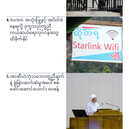
4
.
Starlink အသုံးပြုခွင့် အပိတ်ခံ
နေရလို့ ဒုက္ခသည်ကူညီ
ကယ်ဆယ်ရေးလုပ်ငန်းတွေ
ထိခိုက်နိုင်
5
.
အာဆီယံဘုံသဘောတူညီချက်
နဲ့ ခွဲခြားဆက်ဆံမှုအပေါ် စစ်
ခေါင်းဆောင်ဟောင်း ဝေဖန်