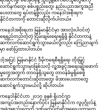
ရပ်ဆိုင်းဖို့၊ စစ်အုပ်စုနဲ့ သူတို့နဲ့ဆက်စပ်သူတွေဆီကို
လက်နက်တွေ၊ စစ်ပစ္စည်းတွေ၊ နည်းပညာအကူအညီ
ပေးတာတွေ ရပ်တန့်ဖို့လည်း ကနေဒါအစိုးရက
နိုင်ငံတကာကို တောင်းဆိုလိုက်ပါတယ်။
ကနေဒါအစိုးရဟာ မြန်မာနိုင်ငံမှာ အားလုံးပါဝင်တဲ့
ရေရှည်တည်တံ့တဲ့ ငြိမ်းချမ်းရေးရရှိဖို့ နိုင်ငံတကာနဲ့
ဆက်လက်ဆောင်ရွက်သွားမယ်လို့လည်း ကြေညာချက်
မှာ ဖော်ပြထားပါတယ်။
ဒါ့အပြင် မြန်မာနိုင်ငံ ဒီမိုကရေစီရရှိရေး တိုးမြှင့်
ဆောင်ရွက်သွားမှာဖြစ်သလို လူ့အခွင့်အရေးချိုးဖောက်
မှုတွေအတွက် တာဝန်ရှိသူတွေ တာဝန်ခံမှုရှိစေဖို့
ဆက်လက်တောင်းဆိုတာတွေ၊ ဖိအားပေးတာတွေ
ဆောင်ရွက်သွားမယ်လို့ ဆိုပါတယ်။
ကနေဒါနိုင်ငံဟာ ၂၀၁၇ ခုနှစ် ရိုဟင်ဂျာ
အကျပ်အတည်းနောက်ပိုင်း မြန်မာနိုင်ငံက လူပုဂ္ဂိုလ်နဲ့
အဖွဲ့အစည်းတွေကို ဒဏ်ခတ်ပိတ်ဆို့အရေးယူတာတွေ