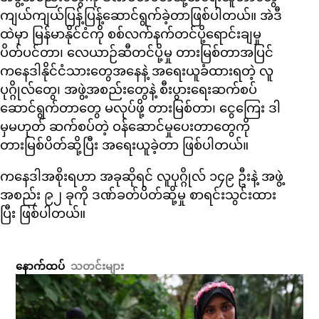
ကျယ်ကျယ်ပြန့်ပြန့်ဆောင်ရွက်ခဲ့တာဖြစ်ပါတယ်။ အဲဒီ
ထဲမှာ မြန်မာနိုင်ငံကို စစ်လက်နက်တင်ပို့ရောင်းချမှု
ပိတ်ပင်တာ၊ လေယာဉ်ဆီတင်ပို့မှု တားမြစ်တာအပြင်
ကနေဒါနိုင်ငံသားတွေအနေနဲ့ အရေးယူခံထားရတဲ့ လူ
ပုဂ္ဂိုလ်တွေ၊ အဖွဲ့အစည်းတွေနဲ့ စီးပွားရေးဆက်စပ်
ဆောင်ရွက်တာတွေ မလုပ်ဖို့ တားမြစ်တာ၊ ငွေကြေး ဒါ
မှမဟုတ် ဆက်စပ်တဲ့ ဝန်ဆောင်မှုပေးတာတွေကို
တားမြစ်ပိတ်ဆို့ပြီး အရေးယူခဲ့တာ ဖြစ်ပါတယ်။
ကနေဒါအစိုးရဟာ အခုဆိုရင် လူပုဂ္ဂိုလ် ၁၄၉ ဦးနဲ့ အဖွဲ့
အစည်း ၉၂ ခုကို ဒဏ်ခတ်ပိတ်ဆို့မှု စာရင်းသွင်းထား
ပြီး ဖြစ်ပါတယ်။
နောက်ထပ်
သတင်းများ