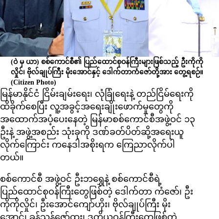
(ဝဲ မှ ယာ) စစ်ကောင်စီ၏ ပြည်ထောင်စုဝန်ကြီးများဖြစ်သည့် ဦးကိုကို
လှိုင်၊ ဗိုလ်ချုပ်ကြီး မိုးအောင်နှင့် ဒေါက်တာကံဇော်တို့အား တွေ့ရစဉ်။
(Citizen Photo)
မြန်မာနိုင်ငံ ငြိမ်းချမ်းရေး၊ လုံခြုံရေးနဲ့ တည်ငြိမ်ရေးကို
ထိခိုက်စေပြီး လူ့အခွင့်အရေးချိုးဖောက်မှုတွေကို
အထောက်အပံ့ပေးနေတဲ့ မြန်မာစစ်ကောင်စီအဖွဲ့ဝင် ၁၃
ဦးနဲ့ အဖွဲ့အစည်း သုံးခုကို ဒဏ်ခတ်ပိတ်ဆို့အရေးယူ
လိုက်ကြောင်း ကနေဒါအစိုးရက ကြေညာလိုက်ပါ
တယ်။
စစ်ကောင်စီ အဖွဲ့ဝင် ဦးဘရွှေနဲ့ စစ်ကောင်စီရဲ့
ပြည်ထောင်စုဝန်ကြီးတွေဖြစ်တဲ့ ဒေါက်တာ ကံဇော်၊ ဦး
ကိုကိုလှိုင်၊ ဦးအောင်ကျော်ဟိုး၊ ဗိုလ်ချုပ်ကြီး မိုး
အောင်၊ ခွန်သန့်ဇော်ထူး၊ ဒုတိယဝန်ကြီးတွေဖြစ်တဲ့