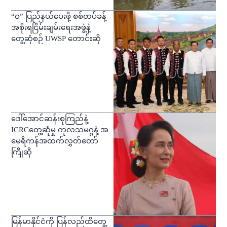
“ဝ” ပြည်နယ်ပေးဖို့ စစ်တပ်ခန့်
အစိုးရငြိမ်းချမ်းရေးအဖွဲ့နဲ့
တွေ့ဆုံစဉ် UWSP တောင်းဆို
ဒေါ်အောင်ဆန်းစုကြည်နဲ့
ICRCတွေ့ဆုံမှု ကုလသမဂ္ဂနဲ့ အ
မေရိကန်အထက်လွှတ်တော်
ကြိုဆို
မြန်မာနိုင်ငံကို ပြန်လည်ထိတွေ့