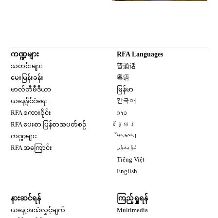
ကဏ္ဍများ
RFA Languages
Opens in new window
သတင်းများ
普通话
Opens in new window
မေးမြန်းခန်း
粤语
Opens in new window
မာလ်တီမီဒီယာ
မြန်မာ
Opens in new window
ယနေ့နိုင်ငံရေး
한국어
Opens in new window
RFA စကားဝိုင်း
ລາວ
Opens in new window
RFA ပေးစာ ပြန်စာအပတ်စဉ်
ខ្មែរ
Opens in new window
ကဏ္ဍများ
བོད་སྐད།
Opens in new window
RFA အကြောင်း
ئۇيغۇر
Opens in new window
Tiếng Việt
Opens in new window
English
နားဆင်ရန်
ကြည့်ရှုရန်
ယနေ့ အသံလွှင့်ချက်
Multimedia