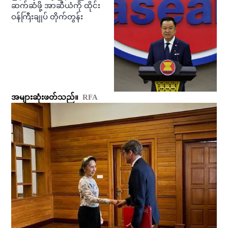
ဆက်ဆံဖို့ အာဆီယံကို ထိုင်း
ဝန်ကြီးချုပ် တိုက်တွန်း
အများဆုံးဖတ်သည်။
RFA