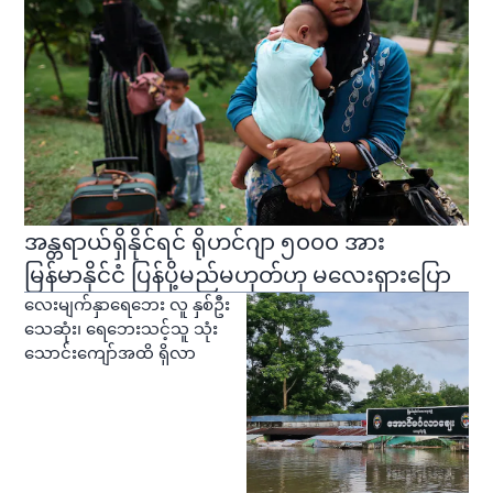
အန္တရာယ်ရှိနိုင်ရင် ရိုဟင်ဂျာ ၅၀၀၀ အား
မြန်မာနိုင်ငံ ပြန်ပို့မည်မဟုတ်ဟု မလေးရှားပြော
လေးမျက်နှာရေဘေး လူ နှစ်ဦး
သေဆုံး၊ ရေဘေးသင့်သူ သုံး
သောင်းကျော်အထိ ရှိလာ