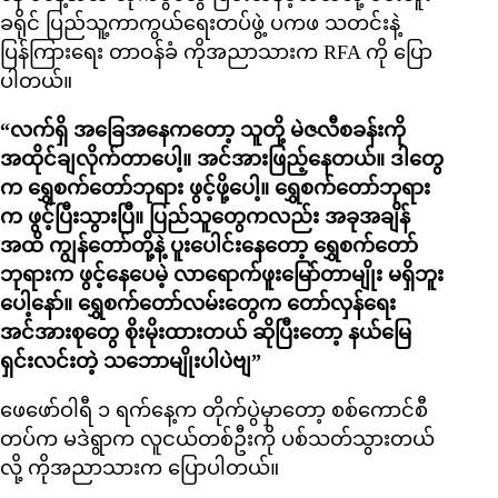
ခရိုင် ပြည်သူ့ကာကွယ်ရေးတပ်ဖွဲ့ ပကဖ သတင်းနဲ့
ပြန်ကြားရေး တာဝန်ခံ ကိုအညာသားက RFA ကို ပြော
ပါတယ်။
“လက်ရှိ အခြေအနေကတော့ သူတို့ မဲဇလီစခန်းကို
အထိုင်ချလိုက်တာပေါ့။ အင်အားဖြည့်နေတယ်။ ဒါတွေ
က ရွှေစက်တော်ဘုရား ဖွင့်ဖို့ပေါ့။ ရွှေစက်တော်ဘုရား
က ဖွင့်ပြီးသွားပြီ။ ပြည်သူတွေကလည်း အခုအချိန်
အထိ ကျွန်တော်တို့နဲ့ ပူးပေါင်းနေတော့ ရွှေစက်တော်
ဘုရားက ဖွင့်နေပေမဲ့ လာရောက်ဖူးမြော်တာမျိုး မရှိဘူး
ပေါ့နော်။ ရွှေစက်တော်လမ်းတွေက တော်လှန်ရေး
အင်အားစုတွေ စိုးမိုးထားတယ် ဆိုပြီးတော့ နယ်မြေ
ရှင်းလင်းတဲ့ သဘောမျိုးပါပဲဗျ”
ဖေဖော်ဝါရီ ၁ ရက်နေ့က တိုက်ပွဲမှာတော့ စစ်ကောင်စီ
တပ်က မဒဲရွာက လူငယ်တစ်ဦးကို ပစ်သတ်သွားတယ်
လို့ ကိုအညာသားက ပြောပါတယ်။