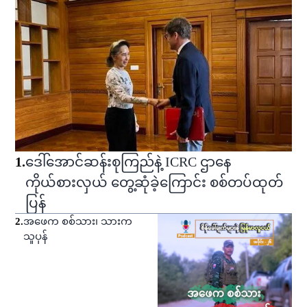
1
.
ဒေါ်အောင်ဆန်းစုကြည်နဲ့ ICRC ဌာနေ
ကိုယ်စားလှယ် တွေ့ဆုံခဲ့ကြောင်း စစ်တပ်ထုတ်
ပြန်
2
.
အဖေက စစ်သား၊ သားက
သူပုန်