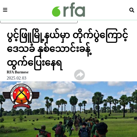
ကဏ္ဍ
ရှာ
ပင်မအကြောင်းအရာသို့ ကျော်ရန်
ပွင့်ဖြူမြို့နယ်မှာ တိုက်ပွဲကြောင့်
ဒေသခံ နှစ်သောင်းခန့်
ထွက်ပြေးနေရ
RFA Burmese
2025.02.03