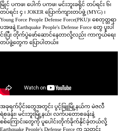
မြိုင် ပကဖ၊ ပေါက် ပကဖ၊ မင်းဘူးခရိုင် တပ်ရင်း ၆၊
တပ်ရင်း ၄ ၊ JOKER ပြောက်ကျားတပ်ဖွဲ့ (MYG) ၊
Young Force People Defense Force(PKU)၊ စေတုတ္တရာ
ပအဖနဲ့ Earthquake People's Defense Force တွေ ပူးပါ
င်းပြီး တိုက်ပွဲဖော်ဆောင်နေတာလို့လည်း ကာကွယ်ရေး
တပ်ဖွဲ့တွေက ပြောပါတယ်။
အခုရက်ပိုင်းတွေအတွင်း ပွင့်ဖြူမြို့နယ်က မဲဇလီ
ရဲစခန်း၊ မင်းဘူးမြို့နယ်၊ လက်ပတောစခန်းနဲ့
စစ်ကြောင်းတွေကို ပူပေါင်းတိုက်ခိုက်နိုင်ခဲ့တယ်လို့
Earthquake People's Defense Force က သတင်း