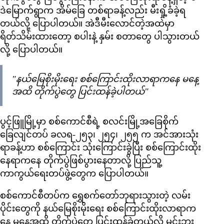
ဒဲမြောက်ရွာက အိမ်ခြေ တစ်ရာခန့်လည်း မီးရှို့ခံခဲ့ရ
တယ်လို့ ပြောပါတယ်။ အဲဒီမီးလောင်တဲ့အထဲမှာ
ရိတ်သိမ်းထားတော့ စပါးနဲ့ နှမ်း စတာတွေ ပါသွားတယ်
လို့ ပြောပါတယ်။
"နယ်မြေစိုးမိုးရေး စစ်ကြောင်းထိုးလာရာကနေ မနေ့
အထိ တိုက်ပွဲတွေ ပြင်းထန်ခဲ့ပါတယ်"
ပွင့်ဖြူမြို့မှာ စစ်ကောင်စီရဲ့ စလင်းမြို့အခြေစိုက်
ခြေလျင်တပ် ခလရ-၂၅၃၊ ၂၅၄၊ ၂၅၅ က အင်အားသုံး
ရာခန့်ဟာ စစ်ကြောင်း သုံးကြောင်းခွဲပြီး စစ်ကြောင်းထိုး
နေရာကနေ တိုက်ပွဲဖြစ်ပွားနေတာလို့ ပြည်သူ့
ကာကွယ်ရေးတပ်ဖွဲ့တွေက ပြောပါတယ်။
စစ်ကောင်စီတပ်က ရွှေစက်တော်ဘုရားသွားတဲ့ လမ်း
ပိုင်းတွေကို နယ်မြေစိုးမိုးရေး စစ်ကြောင်းထိုးလာရာက
နေ မနေ့အထိ တိုက်ပွဲတွေ ပြင်းထန်ခဲ့တယ်လို့ မင်းဘူး