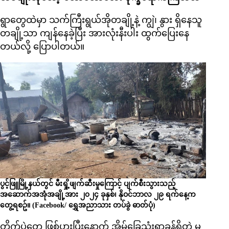
ရွာတွေထဲမှာ သက်ကြီးရွယ်အိုတချို့နဲ့ ကျွဲ၊ နွား ရှိနေသူ
တချို့သာ ကျန်နေခဲ့ပြီး အားလုံးနီးပါး ထွက်ပြေးနေ
တယ်လို့ ပြောပါတယ်။
ပွင့်ဖြူမြို့နယ်တွင် မီးရှို့ဖျက်ဆီးမှုကြောင့် ပျက်စီးသွားသည့်
အဆောက်အအုံအချို့အား ၂၀၂၄ ခုနှစ်၊ နိုဝင်ဘာလ ၂၉ ရက်နေ့က
တွေ့ရစဥ်။ (Facebook/ ရွှေအညာသား တပ်ခွဲ ဓာတ်ပုံ)
တိုက်ပွဲတွေ ဖြစ်ပွားပြီးနောက် အိမ်ခြေသုံးရာခန့်ရှိတဲ့ မ