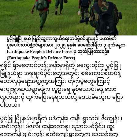
ပွင့်ဖြူမြို့နယ် ပြည်သူ့ကာကွယ်ရေးတပ်ဖွဲ့ဝင်များနှင့် မဟာမိတ်
ပူးပေါင်းတပ်ဖွဲ့ဝင်များအား ၂၀၂၅ ခုနှစ်၊ ဖေဖော်ဝါရီလ ၃ ရက်နေ့က
Earthquake People’s Defence Force မှ ထုတ်ပြန်ထားစဥ်။
(Earthquake People’s Defence Force)
ရခိုင် ရိုးမတောင်တန်းအနီးမှာရှိတဲ့ မကွေးတိုင်း၊ ပွင့်ဖြူ
မြို့နယ်မှာ အခုရက်ပိုင်းတွေအတွင်း စစ်ကောင်စီတပ်နဲ့
တော်လှန်ရေးအဖွဲ့တွေအကြား တိုက်ပွဲတွေကြောင့်
ကျေးရွာဆယ်ရွာခန့်က လူဦးရေ နှစ်သောင်းခန့် ဘေး
လွတ်ရာကို ထွက်ပြေးနေရတယ်လို့ ဒေသခံတွေက ပြော
ပါတယ်။
ပွင့်ဖြူမြို့နယ်မှာရှိတဲ့ မဒဲကုန်း၊ ကနီ၊ ရွာသစ်၊ ဇီးကျွန်း ၊
အင်းကုန်း၊ မဲဇလီ၊ ထန်းတောစု၊ ညောင်ပင်ဝိုင်း၊ ထူး
ဘောက်နဲ့ ချင်းကုန်း စတဲ့ကျေးရွာတွေက ဒေသခံတွေ