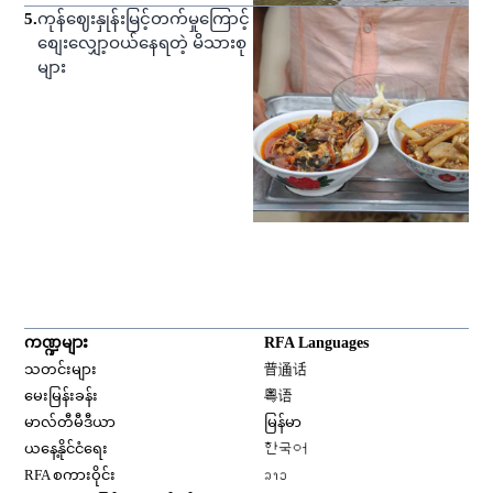
5
.
ကုန်ဈေးနှုန်းမြင့်တက်မှုကြောင့်
စျေးလျှော့ဝယ်နေရတဲ့ မိသားစု
များ
ကဏ္ဍများ
RFA Languages
Opens in new window
သတင်းများ
普通话
Opens in new window
မေးမြန်းခန်း
粤语
Opens in new window
မာလ်တီမီဒီယာ
မြန်မာ
Opens in new window
ယနေ့နိုင်ငံရေး
한국어
Opens in new window
RFA စကားဝိုင်း
ລາວ