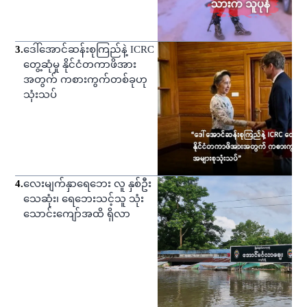
3
.
ဒေါ်အောင်ဆန်းစုကြည်နဲ့ ICRC
တွေ့ဆုံမှု နိုင်ငံတကာဖိအား
အတွက် ကစားကွက်တစ်ခုဟု
သုံးသပ်
4
.
လေးမျက်နှာရေဘေး လူ နှစ်ဦး
သေဆုံး၊ ရေဘေးသင့်သူ သုံး
သောင်းကျော်အထိ ရှိလာ