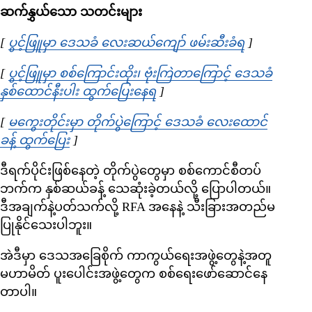
ဆက်နွှယ်သော သတင်းများ
[
ပွင့်ဖြူမှာ ဒေသခံ လေးဆယ်ကျော် ဖမ်းဆီးခံရ
Opens in ne
]
[
ပွင့်ဖြူမှာ စစ်ကြောင်းထိုး၊ ဗုံးကြဲတာကြောင့် ဒေသခံ
နှစ်ထောင်နီးပါး ထွက်ပြေးနေရ
Opens in new window
]
[
မကွေးတိုင်းမှာ တိုက်ပွဲကြောင့် ဒေသခံ လေးထောင်
ခန့် ထွက်ပြေး
Opens in new window
]
ဒီရက်ပိုင်းဖြစ်နေတဲ့ တိုက်ပွဲတွေမှာ စစ်ကောင်စီတပ်
ဘက်က နှစ်ဆယ်ခန့် သေဆုံးခဲ့တယ်လို့ ပြောပါတယ်။
ဒီအချက်နဲ့ပတ်သက်လို့ RFA အနေနဲ့ သီးခြားအတည်မ
ပြုနိုင်သေးပါဘူး။
အဲဒီမှာ ဒေသအခြေစိုက် ကာကွယ်ရေးအဖွဲ့တွေနဲ့အတူ
မဟာမိတ် ပူးပေါင်းအဖွဲ့တွေက စစ်ရေးဖော်ဆောင်နေ
တာပါ။