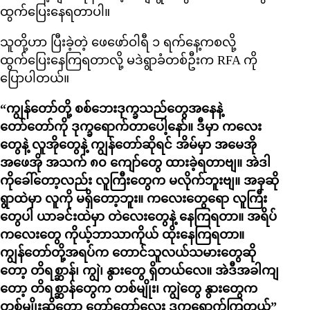
ထွက်ပြေးနေရတာပါ။
သူတို့ဟာ ပြီးခဲ့တဲ့ ဖေဖော်ဝါရီ ၁ ရက်နေ့ကစလို့
ထွက်ပြေးနေကြရတာလို့ မဒဲရွာခံတစ်ဦးက RFA ကို
ပြောပါတယ်။
“ကျွန်တော်တို့ စစ်ဘေးဒုက္ခသည်တွေအနေနဲ့
တော်တော်ကို ဒုက္ခရောက်တာပေါ့နော်။ ဒီမှာ ကလေး
တွေနဲ့ လူအိုတွေနဲ့ ကျွန်တော်ဆိုရင် အိမ်မှာ အမေအို
အဖေအို အသက် ၈၀ ကျော်တွေ ထားခဲ့ရတာဗျ။ အဲဒါ
ကိုခေါ်တော့လည်း လူကြီးတွေက မလိုက်ဘူးဗျ။ အခုဆို
ရွာထဲမှာ လူကို မရှိတော့ဘူး။ ကလေးတွေရော လူကြီး
တွေပါ ယာခင်းထဲမှာ တဲလေးတွေနဲ့ နေကြရတာ။ အရိပ်
ကလေးတွေ ကိုယ့်ဘာသာကိုယ် ထိုးနေကြရတာ။
ကျွန်တော်တို့အရပ်က တောင်သူလယ်သမားတွေဆို
တော့ တိရစ္ဆာန်၊ ကျွဲ၊ နွားတွေ ရှိတယ်လေ။ အဲဒီအခါကျ
တော့ တိရစ္ဆာန်တွေက တစ်မျိုး၊ ကျွဲတွေ နွားတွေက
တစ်မျိုးဆိုတော့ တော်တော်လေး ဒုက္ခရောက်ကြတယ်”