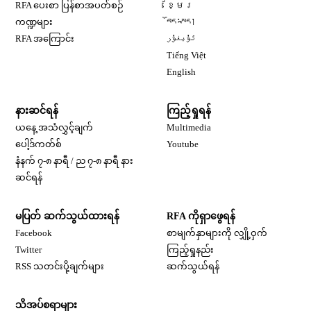
Opens in new window
RFA ပေးစာ ပြန်စာအပတ်စဉ်
ខ្មែរ
Opens in new window
ကဏ္ဍများ
བོད་སྐད།
Opens in new window
RFA အကြောင်း
ئۇيغۇر
Opens in new window
Tiếng Việt
Opens in new window
English
နားဆင်ရန်
ကြည့်ရှုရန်
ယနေ့ အသံလွှင့်ချက်
Multimedia
Opens in new window
ပေါ့ဒ်ကတ်စ်
Youtube
နံနက် ၇-၈ နာရီ / ည ၇-၈ နာရီ နား
Opens in new window
ဆင်ရန်
မပြတ် ဆက်သွယ်ထားရန်
RFA ကိုရှာဖွေရန်
Opens in new window
Facebook
စာမျက်နှာများကို လျှို့ဝှက်
Opens in new window
Twitter
ကြည့်ရှုနည်း
RSS သတင်းပို့ချက်များ
ဆက်သွယ်ရန်
သိအပ်စရာများ