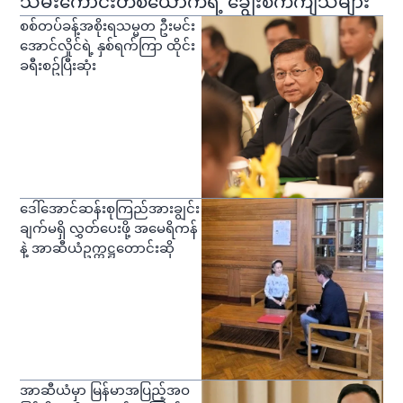
သမီးကောင်းတစ်ယောက်ရဲ့ ချွေးစက်ကျသံများ
စစ်တပ်ခန့်အစိုးရသမ္မတ ဦးမင်း
အောင်လှိုင်ရဲ့ နှစ်ရက်ကြာ ထိုင်း
ခရီးစဥ်ပြီးဆုံး
ဒေါ်အောင်ဆန်းစုကြည်အားချွင်း
ချက်မရှိ လွှတ်ပေးဖို့ အမေရိကန်
နဲ့ အာဆီယံဥက္ကဋ္ဌတောင်းဆို
အာဆီယံမှာ မြန်မာအပြည့်အဝ