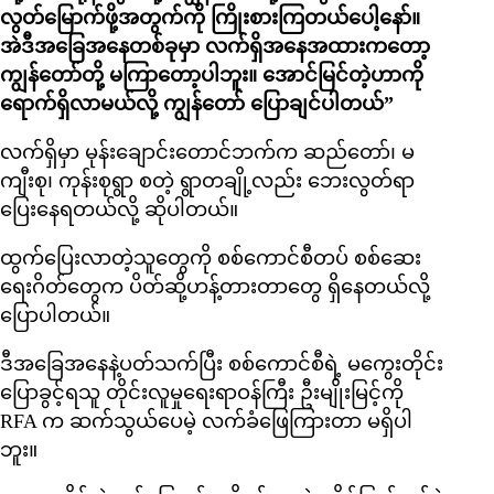
လွတ်မြောက်ဖို့အတွက်ကို ကြိုးစားကြတယ်ပေါ့နော်။
အဲဒီအခြေအနေတစ်ခုမှာ လက်ရှိအနေအထားကတော့
ကျွန်တော်တို့ မကြာတော့ပါဘူး။ အောင်မြင်တဲ့ဟာကို
ရောက်ရှိလာမယ်လို့ ကျွန်တော် ပြောချင်ပါတယ်”
လက်ရှိမှာ မုန်းချောင်းတောင်ဘက်က ဆည်တော်၊ မ
ကျီးစု၊ ကုန်းစုရွာ စတဲ့ ရွာတချို့လည်း ဘေးလွတ်ရာ
ပြေးနေရတယ်လို့ ဆိုပါတယ်။
ထွက်ပြေးလာတဲ့သူတွေကို စစ်ကောင်စီတပ် စစ်ဆေး
ရေးဂိတ်တွေက ပိတ်ဆို့ဟန့်တားတာတွေ ရှိနေတယ်လို့
ပြောပါတယ်။
ဒီအခြေအနေနဲ့ပတ်သက်ပြီး စစ်ကောင်စီရဲ့ မကွေးတိုင်း
ပြောခွင့်ရသူ တိုင်းလူမှုရေးရာဝန်ကြီး ဦးမျိုးမြင့်ကို
RFA က ဆက်သွယ်ပေမဲ့ လက်ခံဖြေကြားတာ မရှိပါ
ဘူး။