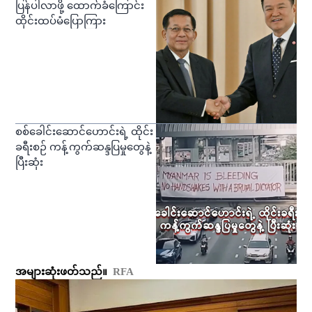
ပြန်ပါလာဖို့ ထောက်ခံကြောင်း
ထိုင်းထပ်မံပြောကြား
စစ်ခေါင်းဆောင်ဟောင်းရဲ့ ထိုင်း
ခရီးစဉ် ကန့်ကွက်ဆန္ဒပြမှုတွေနဲ့
ပြီးဆုံး
အများဆုံးဖတ်သည်။
RFA