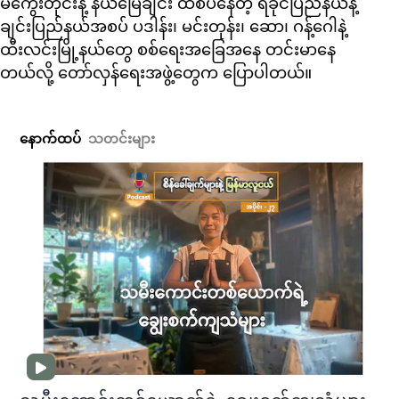
မကွေးတိုင်းနဲ့ နယ်မြေချင်း ထိစပ်နေတဲ့ ရခိုင်ပြည်နယ်နဲ့
ချင်းပြည်နယ်အစပ် ပဒါန်း၊ မင်းတုန်း၊ ဆော၊ ဂန့်ဂေါနဲ့
ထီးလင်းမြို့နယ်တွေ စစ်ရေးအခြေအနေ တင်းမာနေ
တယ်လို့ တော်လှန်ရေးအဖွဲ့တွေက ပြောပါတယ်။
နောက်ထပ်
သတင်းများ