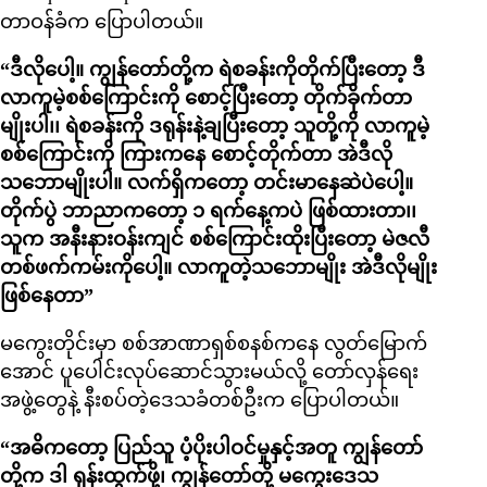
တာဝန်ခံက ပြောပါတယ်။
“ဒီလိုပေါ့။ ကျွန်တော်တို့က ရဲစခန်းကိုတိုက်ပြီးတော့ ဒီ
လာကူမဲ့စစ်ကြောင်းကို စောင့်ပြီးတော့ တိုက်ခိုက်တာ
မျိုးပါ၊၊ ရဲစခန်းကို ဒရုန်းနဲ့ချပြီးတော့ သူတို့ကို လာကူမဲ့
စစ်ကြောင်းကို ကြားကနေ စောင့်တိုက်တာ အဲဒီလို
သဘောမျိုးပါ။ လက်ရှိကတော့ တင်းမာနေဆဲပဲပေါ့။
တိုက်ပွဲ ဘာညာကတော့ ၁ ရက်နေ့ကပဲ ဖြစ်ထားတာ၊၊
သူက အနီးနားဝန်းကျင် စစ်ကြောင်းထိုးပြီးတော့ မဲဇလီ
တစ်ဖက်ကမ်းကိုပေါ့။ လာကူတဲ့သဘောမျိုး အဲဒီလိုမျိုး
ဖြစ်နေတာ”
မကွေးတိုင်းမှာ စစ်အာဏာရှစ်စနစ်ကနေ လွတ်မြောက်
အောင် ပူပေါင်းလုပ်ဆောင်သွားမယ်လို့ တော်လှန်ရေး
အဖွဲ့တွေနဲ့ နီးစပ်တဲ့ဒေသခံတစ်ဦးက ပြောပါတယ်။
“အဓိကတော့ ပြည်သူ ပံ့ပိုးပါဝင်မှုနှင့်အတူ ကျွန်တော်
တို့က ဒါ ရုန်းထွက်ဖို့၊ ကျွန်တော်တို့ မကွေးဒေသ