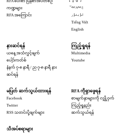
RFA ပေးစာ ပြန်စာအပတ်စဉ်
ខ្មែរ
Opens in new window
ကဏ္ဍများ
བོད་སྐད།
Opens in new window
RFA အကြောင်း
ئۇيغۇر
Opens in new window
Tiếng Việt
Opens in new window
English
နားဆင်ရန်
ကြည့်ရှုရန်
ယနေ့ အသံလွှင့်ချက်
Multimedia
Opens in new window
ပေါ့ဒ်ကတ်စ်
Youtube
နံနက် ၇-၈ နာရီ / ည ၇-၈ နာရီ နား
Opens in new window
ဆင်ရန်
မပြတ် ဆက်သွယ်ထားရန်
RFA ကိုရှာဖွေရန်
Opens in new window
Facebook
စာမျက်နှာများကို လျှို့ဝှက်
Opens in new window
Twitter
ကြည့်ရှုနည်း
RSS သတင်းပို့ချက်များ
ဆက်သွယ်ရန်
သိအပ်စရာများ