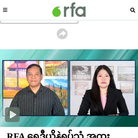
ကဏ္ဍ
ရှာ
ပင်မအကြောင်းအရာသို့ ကျော်ရန်
RFA ရေဒီယိုနဲ့ရုပ်သံ အထူး