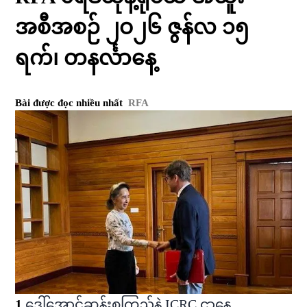
အစီအစဉ် ၂ဝ၂၆ ဇွန်လ ၁၅
ရက်၊ တနင်္လာနေ့
Bài được đọc nhiều nhất
RFA
1
.
ဒေါ်အောင်ဆန်းစုကြည်နဲ့ ICRC ဌာနေ