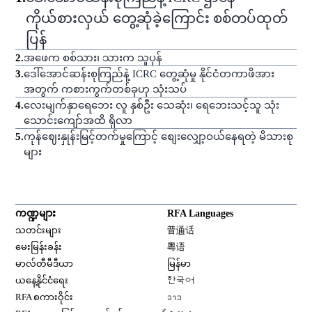
ကိုယ်စားလှယ် တွေ့ဆုံခဲ့ကြောင်း စစ်တပ်ထုတ်
ပြန်
2
.
အဖေက စစ်သား၊ သားက သူပုန်
3
.
ဒေါ်အောင်ဆန်းစုကြည်နဲ့ ICRC တွေ့ဆုံမှု နိုင်ငံတကာဖိအား
အတွက် ကစားကွက်တစ်ခုဟု သုံးသပ်
4
.
လေးမျက်နှာရေဘေး လူ နှစ်ဦး သေဆုံး၊ ရေဘေးသင့်သူ သုံး
သောင်းကျော်အထိ ရှိလာ
5
.
ကုန်ဈေးနှုန်းမြင့်တက်မှုကြောင့် စျေးလျှော့ဝယ်နေရတဲ့ မိသားစု
များ
ကဏ္ဍများ
RFA Languages
Opens in new window
သတင်းများ
普通话
Opens in new window
မေးမြန်းခန်း
粤语
Opens in new window
မာလ်တီမီဒီယာ
မြန်မာ
Opens in new window
ယနေ့နိုင်ငံရေး
한국어
Opens in new window
RFA စကားဝိုင်း
ລາວ
Opens in new window