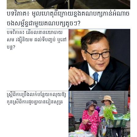
បទវិភាគ៖ មូលហេតុ​ពី​ក្រោយ​ខ្នង​គណបក្ស​កាន់​អំណាច​
ចងសម្ព័ន្ធ​ជាមួយ​គណបក្ស​តូចៗ?
បទវិភាគ៖ តើចលនានយោបាយ
សម រង្ស៊ីនិយម ដល់​ទីបញ្ចប់ ឬ​នៅ
បន្ត?
ស្ត្រី​ពិការ​ប្រឹង​លក់​បន្លែ​យក​លុយ​ឱ្យ​
កូន​ស្រី​ពិការ​ដូច​គ្នា​បាន​រៀន​សូត្រ