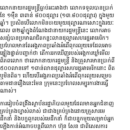
លោក​នាយក​រដ្ឋមន្ត្រី​ធ្លាប់​អះអាង​ថា លោក​ទទួល​បាន​ប្រាក់​
ខែ ១​ម៉ឺន ៣​ពាន់ ៨០០​ដុល្លារ (១៣.៨០០​ដុល្លារ) ក្នុង​មួយ​
ឆ្នាំ។ ប្រសិន​បើ​លោក​មិន​ចាយ​មួយ​ដុល្លារ​ណា​សោះ​ក្នុង​រយៈ
ពេល ៣២​ឆ្នាំ​ក្នុង​តំណែង​ជា​នាយក​រដ្ឋមន្ត្រី​នេះ លោក​អាច​
សន្សំ​បាន​ប្រមាណ​ជិត​កន្លះ​​លាន​ដុល្លារ​សហរដ្ឋ​អាមេរិក។
ប្រហែល​មាន​តែ​អង្គភាព​ប្រឆាំង​អំពើ​ពុក​រលួយ​ទេ​ដែល​អាច​
ផ្ទៀងផ្ទាត់​បញ្ជាក់​ថា តើ​ការ​រក​ឃើញ​របស់​អង្គការ​ឃ្លាំមើល​
ពិភពលោក ថា​លោក​នាយក​រដ្ឋមន្ត្រី និង​គ្រួសារ​មាន​ប្រាក់​ពី
៥០០​លាន​ទៅ ១​ពាន់​លាន​ដុល្លារ​សហរដ្ឋ​អាមេរិក​នោះ ពិត​
ឬ​មិន​ពិត។ ហើយ​បើ​អង្គភាព​ប្រឆាំង​អំពើ​ពុក​រលួយ​សម្រេច​
តាមដាន​រឿង​នេះ​មែន ក្រុម​នេះ​ប្រហែល​សម្បូរ​ការងារ​ធ្វើ​
ណាស់។
ការ​រៀបចំ​ពង្រឹង​ស្ថាប័ន​រដ្ឋាភិបាល​មួយ​ដែល​មាន​អ្នក​ជំនាញ​
គ្រប់គ្រង​ច្បាស់លាស់ ជា​ជាង​គ្រប់គ្រង​ដោយ​គ្រួសារ​មេ​
ដឹកនាំ និង​បក្ខពួក​របស់​មេ​ដឹកនាំ ក៏​ជា​បន្ទុក​មួយ​សម្រាប់​អ្នក​
ឡើង​កាន់​អំណាច​បន្ត​ពី​លោក ហ៊ុន សែន ជាពិសេស​ការ​