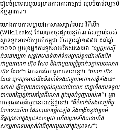
រៀបចំ​ប្រទេស​មួយ​ឲ្យ​មាន​ការ​គោរព​ច្បាប់ លុប​បំបាត់​វប្បធម៌​
និទ្ទណ្ឌភាព។
យោង​តាម​ការ​ទម្លាយ​ឯកសារ​សម្ងាត់​របស់ វិគីលីក
(WikiLeaks) ដែល​បាន​ចុះ​ផ្សាយ​នូវ​កំណត់​សម្គាល់​របស់​
ស្ថានទូត​អាមេរិក​ប្រចាំ​កម្ពុជា ពី​ចន្លោះ​ឆ្នាំ​១៩៩២ ដល់​ឆ្នាំ​
២០១០ ប្រមុខ​អ្នក​ការទូត​អាមេរិក​សរសេរ​ថា
"ឈ្មួញ​រក​ស៊ី​
ធំៗ​នៅ​កម្ពុជា សុទ្ធតែ​មាន​ទំនាក់ទំនង​ផ្ទាល់​ខ្លួន​យ៉ាង​ជិតដិត​
ជាមួយ​លោក ហ៊ុន សែន និង​ជាមួយ​មន្ត្រី​គ្រាក់ៗ​ក្នុង​របប​លោក
ហ៊ុន សែន"
។ ឯកសារ​បែក​ធ្លាយ​នោះ​បន្ត​ថា
"លោក ហ៊ុន
សែន ត្រេក​ត្រអាល​នឹង​ទំនាក់ទំនង​ជាមួយ​មហា​សេដ្ឋី​ទាំងនេះ​
ណាស់ ដ្បិត​ពួក​គេ​បាន​ផ្តល់​លុយ​ដល់​លោក ជា​ថ្នូរ​នឹង​ការ​ទទួល​
បាន​មក​វិញ​នូវ​ការ​គាំទ្រ​ពី​លោក ក្នុង​មុខ​ជំនួញ​របស់​គេ"
។ អ្នក​
ការទូត​អាមេរិក​រូប​នោះ​សន្និដ្ឋាន​ថា
"គឺ​ទំនាក់ទំនង​សេដ្ឋកិច្ច​
បែប​នេះ​ហើយ ដែល​បាន​បង្កើត​ឡើង និង​ពង្រឹង​នូវ​វប្បធម៌​
និទ្ទណ្ឌភាព​ក្នុង​ប្រទេស​កម្ពុជា ហើយ​ព្រម​ទាំង​បាន​រារាំង​
សកម្មភាព​ទប់ស្កាត់​អំពើ​ពុក​រលួយ​នៅ​ក្នុង​ប្រទេស"
។