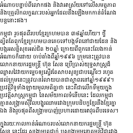
អំណាច​បន្ទាប់​ពី​លោក​ផង និង​វា​អាស្រ័យ​ទៅ​លើ​សមត្ថភាព
និង​បុគ្គលិក​លក្ខណៈ​របស់​អ្នក​ដែល​នឹង​ឡើង​មក​កាន់​តំណែង​
បន្ត​នោះ​ផង។
កម្ពុជា រួច​ផុត​ពី​របប​ខ្មែរ​ក្រហម​បាន ៣៨​ឆ្នាំ​ហើយ។ ថ្វី
ត្បិតតែ​ពួក​ខ្មែរ​ក្រហម​បាន​គេច​ទៅ​បង្ក​ទ័ព​នៅ​ជាយដែន និង​
បង្ក​អសន្តិសុខ​អស់​ជិត ២០​ឆ្នាំ ក្រោយ​ពី​ពួក​នេះ​លែង​កាន់​
អំណាច​ក៏ដោយ ចាប់​តាំង​ពី​ឆ្នាំ​១៩៩៦ ក្រុម​នេះ​ត្រូវ​បាន​
លោក​នាយក​រដ្ឋមន្ត្រី ហ៊ុន សែន ប្រើប្រាស់​យុទ្ធសាស្ត្រ​ដ៏​
ឈ្លាស​វៃ​វាយ​កម្ទេច​ឲ្យ​ស្ទើរ​តែ​សាបសូន្យ​ជា​បណ្ដើរៗ រហូត​
ដល់​ក្រុម​នេះ​ត្រូវ​បាន​រំលាយ​បាន​ជា​ស្ថាពរ​នៅ​ឆ្នាំ​១៩៩៩។
ប្រវត្តិវិទូ​ទាំងឡាយ​មូល​មតិ​គ្នា​ថា នេះ​គឺ​ជា​លើក​ទី​មួយ​ក្នុង​
ប្រវត្តិសាស្ត្រ​កម្ពុជា នៃ​សម័យ​កាល​ទំនើប​នេះ ដែល​កម្ពុជា
គ្មាន​សង្គ្រាម​ស៊ីវិល​បង្ហូរ​ឈាម​រវាង​ក្រុម​បដិបក្ខ​ខ្មែរ​នឹង​ខ្មែរ​គ្នា​
ឯង និង​រួច​ផុត​ពី​សង្គ្រាម​បាញ់​ប្រហារ​ដោយ​អាវុធ​ពី​បរទេស។
ក្នុង​រយៈកាល​កាន់​អំណាច​របស់​លោក​នាយក​រដ្ឋមន្ត្រី ហ៊ុន
សែន នេះ​ដែរ សង្គ្រាម​ត្រជាក់ ឬ​សង្គ្រាម​មនោគមន៍​វិជ្ជា​រវាង​