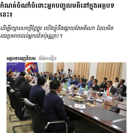
កំណត់ចំណាំចំពោះអ្នកបញ្ចូលមតិនៅក្នុងអត្ថបទ
នេះ៖
ដើម្បី​រក្សា​សេចក្ដី​ថ្លៃថ្នូរ យើង​ខ្ញុំ​នឹង​ផ្សាយ​តែ​មតិ​ណា ដែល​មិន​
ជេរ​ប្រមាថ​ដល់​អ្នក​ដទៃ​ប៉ុណ្ណោះ។
អត្ថបទពេញនិយម
ព័ត៌មាន​ថ្មីៗ