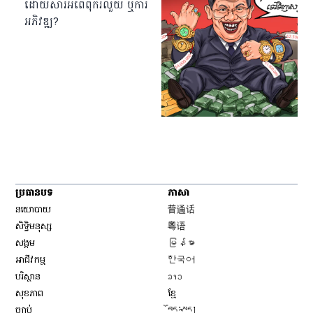
ដោយសារអំពើពុករលួយ ឬការ
អភិវឌ្ឍ?
ប្រធានបទ
ភាសា
Opens in new window
នយោបាយ
普通话
Opens in new window
សិទ្ធិ​មនុស្ស
粤语
Opens in new window
សង្គម
မြန်မာ
Opens in new window
អាជីវកម្ម
한국어
Opens in new window
បរិស្ថាន
ລາວ
Opens in new window
សុខភាព
ខ្មែ
Opens in new window
ច្បាប់
བོད་སྐད།