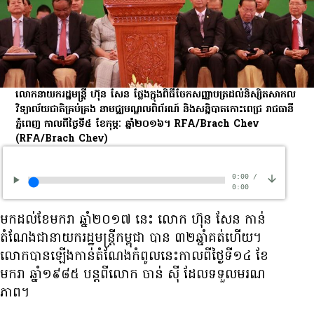
លោក​នាយក​រដ្ឋមន្ត្រី ហ៊ុន សែន ថ្លែង​ក្នុង​ពិធី​ចែក​សញ្ញាបត្រ​ដល់​និស្សិត​សាកល
វិទ្យាល័យ​ជាតិ​គ្រប់គ្រង នា​មជ្ឈមណ្ឌល​ពិព័រណ៍ និង​សន្និបាត​កោះ​ពេជ្រ រាជធានី​
ភ្នំពេញ កាល​ពី​ថ្ងៃ​ទី​៥ ខែ​កុម្ភៈ ឆ្នាំ​២០១៦។ RFA/Brach Chev
(RFA/Brach Chev)
0:00
/
0:00
មក​ដល់​ខែ​មករា ឆ្នាំ​២០១៧ នេះ លោក ហ៊ុន សែន កាន់​
តំណែង​ជា​នាយក​រដ្ឋមន្ត្រី​កម្ពុជា បាន ៣២​ឆ្នាំ​គត់​ហើយ។
លោក​បាន​ឡើង​កាន់​តំណែង​កំពូល​នេះ​កាល​ពី​ថ្ងៃ​ទី​១៤ ខែ​
មករា ឆ្នាំ​១៩៨៥ បន្ត​ពី​លោក ចាន់ ស៊ី ដែល​ទទួល​មរណ
ភាព។