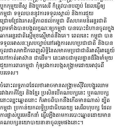
ប្លុក​កុម្មុយនីស្ត និង​ប្លុក​សេរី ក៏​ត្រូវ​បាន​បញ្ចប់ ដែល​ធ្វើ​ឲ្យ​
កម្ពុជា ទទួល​បាន​នូវ​ការ​ទទួល​ស្គាល់ និង​ការ​ជួយ​
ជ្រោមជ្រែង​រក​សន្តិភាព​ដល់​កម្ពុជា ពី​សហគមន៍​អន្តរជាតិ
ព្រម​ទាំង​បាន​បង្ក​លក្ខណៈ​ឲ្យ​កម្ពុជា បាន​បោះ​ជំហាន​ចូល​ក្នុង​
ឆាក​អន្តរជាតិ​ស្មើ​មុខ​ស្មើ​មាត់​នឹង​គេ។ ពេល​នេះ កម្ពុជា បាន​
ទទួល​អាសនៈ​ស្រប​ច្បាប់​នៅ​អង្គការ​សហប្រជាជាតិ និង​បាន​
ចូល​ជា​សមាជិក​ពេញ​សិទ្ធិ​នៃ​សមាគម​ប្រជាជាតិ​អាស៊ី​អាគ្នេយ៍
ហៅ​កាត់​អាស៊ាន ជាដើម។ នេះ​អាច​ជា​មូលដ្ឋាន​ដ៏​រឹងមាំ​មួយ​
ជួយ​ការពារ​កម្ពុជា កុំ​ឲ្យ​រង​ការ​បង្ក​សង្គ្រាម​ដោយ​អាវុធ​ពី​
បរទេស។
ចំពោះ​លទ្ធភាព​ដែល​ថា​អាច​មាន​សង្គ្រាម​ស៊ីវិល​បង្ហូរ​ឈាម​
រវាង​ភាគី​ខ្មែរ និង​ខ្មែរ ប្រសិន​បើ​គណបក្ស​នេះ ឬ​គណបក្ស​
នោះ​ឈ្នះ​ឆ្នោត​នោះ ក៏​អាច​ពិបាក​នឹង​កើត​មាន​ណាស់ ដ្បិត​
កម្ពុជា ប្រកាន់​យក​លទ្ធិប្រជាធិបតេយ្យ សេរី​ពហុ​បក្ស ដែល​
ការ​ផ្លាស់ប្ដូរ​មេ​ដឹកនាំ ធ្វើ​ឡើង​តាម​ការ​បោះឆ្នោត​ដោយ​មាន​
គណបក្ស​នយោបាយ​នានា​ចូលរួម​ផង​នោះ។