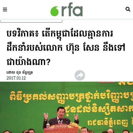
ផ្នែក
ស្វ
រំលងទៅមាតិកាចម្បង
បទ​វិភាគ៖ តើ​កម្ពុជា​ដែល​គ្មាន​ការ​
ដឹកនាំ​របស់​លោក ហ៊ុន សែន នឹង​ទៅ​
ជា​យ៉ាង​ណា?
ដោយ ជុន ច័ន្ទបុត្រ
2017.01.12