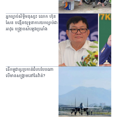
អ្នក​ច្បាប់​សិទ្ធិមនុស្ស៖ លោក ហ៊ុន
សែន បង្កើន​យុទ្ធនាការ​យក​ច្បាប់​ជា​
អាវុធ បង្ក្រាប​សំឡេង​ប្រឆាំង
តើ​កម្ពុជា​គួរ​ប្រកាន់​ជំហរ​បែប​ណា
បើ​មាន​សង្គ្រាម​នៅ​តៃវ៉ាន់?