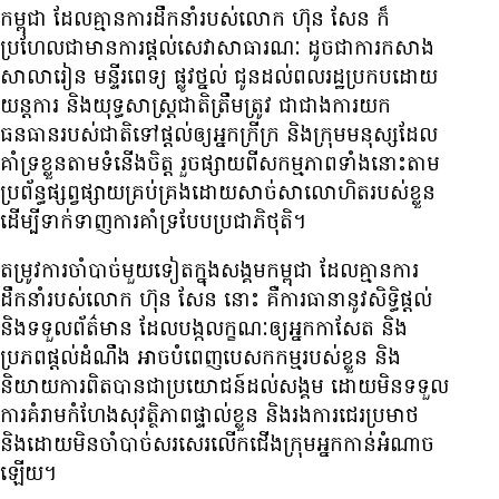
កម្ពុជា ដែល​គ្មាន​ការ​ដឹកនាំ​របស់​លោក ហ៊ុន សែន ក៏​
ប្រហែល​ជា​មាន​ការ​ផ្តល់​សេវា​សាធារណៈ ដូចជា​ការ​កសាង​
សាលា​រៀន មន្ទីរពេទ្យ ផ្លូវ​ថ្នល់ ជូន​ដល់​ពលរដ្ឋ​ប្រកប​ដោយ​
យន្តការ និង​យុទ្ធសាស្ត្រ​ជាតិ​ត្រឹមត្រូវ ជា​ជាង​ការ​យក​
ធនធាន​របស់​ជាតិ​ទៅ​ផ្តល់​ឲ្យ​អ្នក​ក្រីក្រ និង​ក្រុម​មនុស្ស​ដែល​
គាំទ្រ​ខ្លួន​តាម​ទំនើង​ចិត្ត រួច​ផ្សាយ​ពី​សកម្មភាព​ទាំងនោះ​តាម​
ប្រព័ន្ធ​ផ្សព្វផ្សាយ​គ្រប់គ្រង​ដោយ​សាច់សាលោហិត​របស់​ខ្លួន
ដើម្បី​ទាក់ទាញ​ការ​គាំទ្រ​បែប​ប្រជាភិថុតិ។
តម្រូវការ​ចាំបាច់​មួយ​ទៀត​ក្នុង​សង្គម​កម្ពុជា ដែល​គ្មាន​ការ​
ដឹកនាំ​របស់​លោក ហ៊ុន សែន នោះ គឺ​ការ​ធានា​នូវ​សិទ្ធិ​ផ្តល់
និង​ទទួល​ព័ត៌មាន ដែល​បង្ក​លក្ខណៈ​ឲ្យ​អ្នក​កាសែត និង​
ប្រភព​ផ្តល់​ដំណឹង អាច​បំពេញ​បេសកកម្ម​របស់​ខ្លួន និង​
និយាយ​ការពិត​បាន​ជា​ប្រយោជន៍​ដល់​សង្គម ដោយ​មិន​ទទួល​
ការ​គំរាម​កំហែង​សុវត្ថិភាព​ផ្ទាល់​ខ្លួន និង​រង​ការ​ជេរ​ប្រមាថ
និង​ដោយ​មិន​ចាំបាច់​សរសេរ​លើក​ជើង​ក្រុម​អ្នក​កាន់​អំណាច​
ឡើយ។