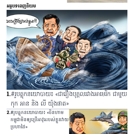
អត្ថបទពេញនិយម
1
.
#រូបត្លុកនយោបាយ៖ «ជារឿងបុគ្គលរវាងអាមេរិក ជាមួយ
កុក អាន និង លី យ៉ុងផាត»
2
.
#រូបត្លុកនយោបាយ៖ «ចិនហាម
កម្ពុជាមិនឲ្យប្រើអាវុធរបស់ខ្លួនវាយ
ប្រហាថៃ»