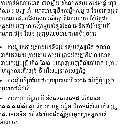
ការ​កាន់​អំណាច​ជាង ៣០​ឆ្នាំ​របស់​លោក​នាយក​រដ្ឋមន្ត្រី ហ៊ុន
សែន។ បញ្ហា​ទាំងនោះ​មាន​ច្រើន​សន្ធឹកសន្ធាប់ ដែល​អាច​ត្រូវ​
ការ​ពេលវេលា​វែង​ក្នុង​ការ​សិក្សា និង​បរិយាយ ក៏ប៉ុន្តែ​ជា​
ត្រួសៗ បញ្ហា​លេចធ្លោ​មួយ​ចំនួន​ដែល​មេ​ដឹកនាំ​ថ្មី​បន្ទាប់​ពី​
លោក ហ៊ុន សែន ត្រូវ​ប្រឈម​មាន​ជាអាទិ៍​ដូចជា៖
ការ​ជួយ​ដោះស្រាយ​រក​ទី​ជម្រក​ឲ្យ​មនុស្ស​ជិត ១​លាន​
នាក់​ដែល​រងគ្រោះ​ដោយសារ​អាជ្ញាធរ​នៃ​រដ្ឋាភិបាល​លោក​
នាយក​រដ្ឋមន្ត្រី ហ៊ុន សែន បណ្ដេញ​ចេញ​ពី​លំនៅឋាន ក្រោម​
ហេតុផល​អភិវឌ្ឍន៍ និង​ដី​សម្បទាន​សេដ្ឋកិច្ច
ការ​រៀបចំ​ព្រំដែន​ជាមួយ​ប្រទេស​ជិត​ខាង ដើម្បី​កុំ​ឲ្យ​ខូច​
ប្រយោជន៍​ជាតិ
ការ​ការពារ​ព្រៃ​ឈើ និង​ធនធាន​ធម្មជាតិ​ដែល​នៅ​
សេសសល់​តិចតួច​ពី​ការ​កាប់​ឆ្ការ​ធ្វើ​អាជីវកម្ម​ពី​សំណាក់​ឈ្មួញ
ដែល​មាន​ទំនាក់ទំនង​យ៉ាង​ជិតស្និទ្ធ​ជាមួយ​ក្រុម​អ្នក​កាន់​
អំណាច។