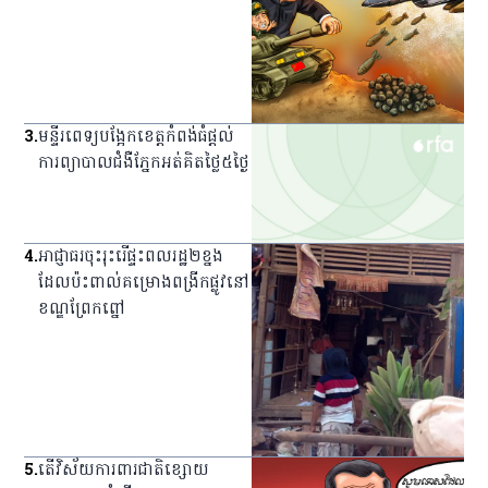
3
.
មន្ទីរពេទ្យ​បង្អែក​ខេត្ត​កំពង់ធំ​ផ្ដល់​
ការ​ព្យាបាល​ជំងឺ​ភ្នែក​អត់​គិត​ថ្លៃ​៥​ថ្ងៃ
4
.
អាជ្ញាធរ​ចុះ​រុះរើ​ផ្ទះ​ពលរដ្ឋ​២​ខ្នង​
ដែល​ប៉ះពាល់​គម្រោង​ពង្រីក​ផ្លូវ​នៅ​
ខណ្ឌ​ព្រែកព្នៅ
5
.
តើវិស័យការពារជាតិខ្សោយ