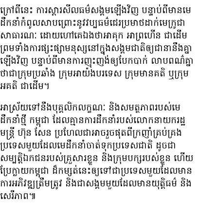
ក្រៅ​ពី​នេះ ការ​ស្ដារ​សីលធម៌​សង្គម​ឡើង​វិញ បន្ទាប់​ពី​មាន​មេ​
ដឹកនាំ​កំពូល​សាបព្រោះ​នូវ​វប្បធម៌​ជេរ​ប្រមាថ​ដាក់​មេក្រូ​ជា​
សាធារណៈ ដោយ​ហៅ​គេ​ឯង​ថា​អា​គុក អា​ព្រហើន ជាដើម
ព្រម​ទាំង​ការ​ផ្សះផ្សា​មនុស្ស​នៅ​ក្នុង​សង្គម​ជាតិ​ឲ្យ​ជានា​នឹង​គ្នា​
ឡើង​វិញ បន្ទាប់​ពី​មាន​ការ​ញុះញង់​ឲ្យ​បែកបាក់ លាប​ពណ៌​គ្នា​
ថា​ជា​ក្រុម​ប្រឆាំង ក្រុម​អាយ៉ង​បរទេស ក្រុម​មាន​គតិ ឬ​ក្រុម​
អគតិ ជាដើម។
អាស្រ័យ​ទៅ​នឹង​បុគ្គលិក​លក្ខណៈ និង​សមត្ថភាព​របស់​មេ​
ដឹកនាំ​ថ្មី កម្ពុជា ដែល​គ្មាន​ការ​ដឹកនាំ​របស់​លោក​នាយក​រដ្ឋ
មន្ត្រី ហ៊ុន សែន ប្រហែល​ជា​អាច​រួច​ផុត​ពី​ក្រញាំ​គ្រប់គ្រង​
ប្រទេស​មួយ​ដែល​មេ​ដឹកនាំ​ចាត់​ទុក​ប្រទេស​ជាតិ ដូចជា​
សម្បត្តិ​ឯកជន​របស់​គ្រួសារ​ខ្លួន និង​ក្រុម​បក្ស​របស់​ខ្លួន ហើយ​
ប្រែ​ក្លាយ​កម្ពុជា ដ៏​កម្សត់​នេះ​ឲ្យ​ទៅ​ជា​ប្រទេស​មួយ​ដែល​មាន​
ការ​អភិវឌ្ឍ​ត្រឹមត្រូវ និង​ជា​សង្គម​មួយ​ដែល​មាន​យុត្តិធម៌ និង​
សេរីភាព៕