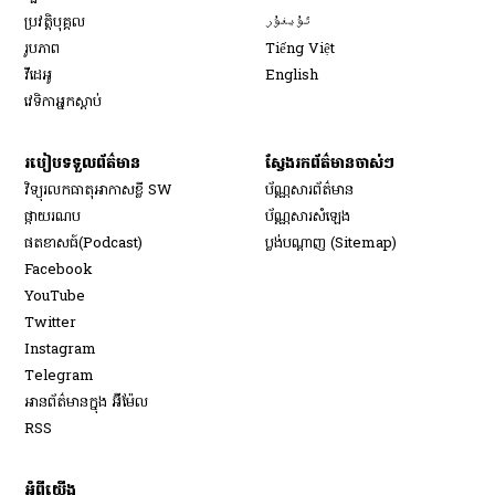
Opens in new window
ប្រវត្តិបុគ្គល
ئۇيغۇر
Opens in new window
រូបភាព
Tiếng Việt
Opens in new window
វីដេអូ
English
វេទិកា​អ្នក​ស្ដាប់
របៀប​ទទួល​ព័ត៌មាន​
ស្វែងរកព័ត៌មានចាស់ៗ
វិទ្យុ​រលក​ធាតុអាកាស​ខ្លី SW
ប័ណ្ណសារ​ព័ត៌មាន​
​ផ្កាយ​រណប
ប័ណ្ណសារ​សំឡេង
​ផតខាសធ៍(Podcast)
ប្លង់បណ្តាញ (Sitemap)
Opens in new window
Facebook
Opens in new window
YouTube
Opens in new window
Twitter
Opens in new window
Instagram
Opens in new window
Telegram
អានព័ត៌មានក្នុង អ៊ីម៉ែល
Opens in new window
RSS
អំពីយើង