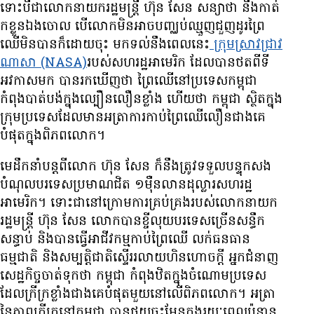
ទោះ​បី​ជា​លោក​នាយក​រដ្ឋមន្ត្រី ហ៊ុន សែន សន្យា​ថា​ នឹង​កាត់​
ក​ខ្លួន​ឯង​ចោល បើ​លោក​មិន​អាច​បញ្ឈប់​ឈ្មួញ​ជួញដូរ​ព្រៃ​
ឈើ​មិន​បាន​ក៏ដោយ​ចុះ មក​ទល់​នឹង​ពេល​នេះ
ក្រុម​ស្រាវជ្រាវ​
ណាសា
(NASA)
របស់​សហរដ្ឋ​អាមេរិក ដែល​បាន​ថត​ពី​ទី​
អវកាស​មក បាន​រក​ឃើញ​ថា ព្រៃ​ឈើ​នៅ​ប្រទេស​កម្ពុជា
កំពុង​បាត់បង់​ក្នុង​ល្បឿន​លឿន​ខ្លាំង ហើយ​ថា​ កម្ពុជា ស្ថិត​ក្នុង​
ក្រុម​ប្រទេស​ដែល​មាន​អត្រា​ការ​កាប់​ព្រៃ​ឈើ​លឿន​ជាង​គេ​
បំផុត​ក្នុង​ពិភពលោក។
មេ​ដឹកនាំ​បន្ត​ពី​លោក ហ៊ុន សែន ក៏​នឹង​ត្រូវ​ទទួល​បន្ទុក​សង​
បំណុល​បរទេស​ប្រមាណ​ជិត ១​ម៉ឺន​លាន​ដុល្លារ​សហរដ្ឋ​
អាមេរិក។ ទោះ​ជា​នៅ​ក្រោម​ការ​គ្រប់គ្រង​របស់​លោក​នាយក​
រដ្ឋមន្ត្រី ហ៊ុន សែន លោក​បាន​ខ្ចី​លុយ​បរទេស​ច្រើន​សន្ធឹក
សន្ធាប់ និង​បាន​ធ្វើ​អាជីវកម្ម​កាប់​ព្រៃ​ឈើ លក់​ធនធាន​
ធម្មជាតិ និង​សម្បត្តិ​ជាតិ​ស្ទើរ​រលាយ​ហិនហោច​ក្តី អ្នក​ជំនាញ​
សេដ្ឋកិច្ច​ចាត់​ទុក​ថា កម្ពុជា កំពុង​ឋិត​ក្នុង​ចំណោម​ប្រទេស​
ដែល​ក្រីក្រ​ខ្លាំង​ជាង​គេ​បំផុត​មួយ​នៅ​លើ​ពិភពលោក។ អត្រា​
នៃ​ភាព​ក្រីក្រ​នៅ​កម្ពុជា បាន​ថយ​ចុះ​មែន​ក្នុង​រយៈពេល​ប៉ុន្មាន​