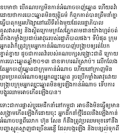
ឧបមា​ថា បើ​គណបក្ស​មិន​កាន់​អំណាច​ចាញ់​ឆ្នោត ហើយ​តវ៉ា
ដោយ​ថា​ការ​បោះឆ្នោត​មិន​យុត្តិធម៌ ក៏​ពួក​គាត់​បាន​ត្រឹម​នាំ​គ្នា​
ធ្វើ​បាតុកម្ម​អហិង្សា​នៅ​លើ​ទីតាំង​មួយ​ដែល​រដ្ឋាភិបាល​
គូសវាស​ឲ្យ និង​ស្ថិត​ក្រោម​ក្រសែភ្នែក​តាមដាន​យ៉ាង​ហ្មត់ចត់​
ពី​កង​កម្លាំង​ប្រដាប់​អាវុធ​របស់​រដ្ឋាភិបាល​ផង។ ទីបំផុត ក្រុម​
អ្នក​តវ៉ា​ក៏​ត្រូវ​ក្រុម​អ្នក​កាន់​អំណាច​បាញ់​បង្ក្រាប​ឲ្យ​រត់​បែក​
ខ្ចាត់ខ្ចាយ ដូចជា​ការ​តវ៉ា​របស់​គណបក្ស​សង្គ្រោះ​ជាតិ ក្រោយ​
ការ​បោះឆ្នោត​ឆ្នាំ​២០១៣ ជា​ឧទាហរណ៍​ស្រាប់។ លើកលែង​
តែ​អ្នក​ចាញ់​ឆ្នោត​ជា​ក្រុម​កាន់​អំណាច ហើយ​នៅ​ក្រាញ​មិន​
ព្រម​ប្រគល់​អំណាច​ឲ្យ​អ្នក​ឈ្នះ​ឆ្នោត រួច​ប្រើ​កម្លាំង​អាវុធ​វាយ​
បង្ក្រាប​ក្រុម​អ្នក​ឈ្នះ​ឆ្នោត​មិន​ឲ្យ​ឡើង​កាន់​អំណាច ទើប​ការ​
បង្ហូរ​ឈាម​អាច​កើត​ឡើង​បាន។
ទោះ​ជា​ការ​ផ្លាស់ប្ដូរ​មេ​ដឹកនាំ​នៅ​កម្ពុជា អាច​នឹង​មិន​ធ្វើ​ឲ្យ​មាន​
សង្គ្រាម​កើត​ឡើង​ក៏ដោយ​ចុះ អ្នក​ដឹកនាំ​ថ្មី​ដែល​នឹង​ឡើង​កាន់​
អំណាច​បន្ត​ពី​លោក ហ៊ុន សែន ក៏​នឹង​ត្រូវ​ប្រឈម​មុខ​ទៅ​នឹង​
បញ្ហា​ស្មុគស្មាញ​ជាច្រើន​អន្លើ ដែល​បង្ក​ឡើង និង​បន្សល់​ទុក​ពី​