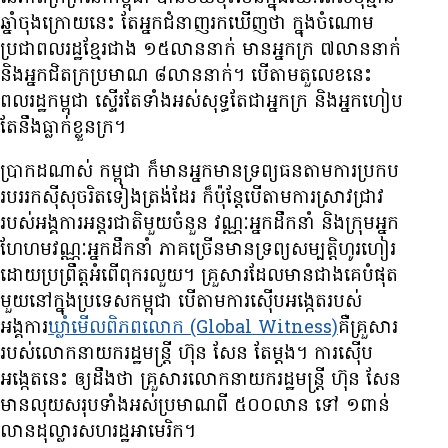
ឆ្នាំ​ចុង​ក្រោយ​នេះ តែ​អ្នក​ជំនាញ​រក​ឃើញ​ថា ក្នុង​ចំណោម​
ប្រជាពលរដ្ឋ​ខ្មែរ​ជាង ១៥​លាន​នាក់ មាន​អ្នក​ក្រ ៧​លាន​នាក់
និង​អ្នក​ជិត​ក្រ​ប្រមាណ ៨​លាន​នាក់។ បើ​តាម​តួលេខ​នេះ
ពលរដ្ឋ​កម្ពុជា ស្ទើរ​តែ​ទាំងអស់​សុទ្ធតែ​ជា​អ្នក​ក្រ និង​អ្នក​ហៀប​
តែ​នឹង​ធ្លាក់​ខ្លួន​ក្រ។
ប្រាកដ​ណាស់ កម្ពុជា ក៏​មាន​អ្នក​មាន​ទ្រព្យ​ធន​តាម​ការ​ប្រកប​
របរ​រក​ស៊ី​សុចរិត​ទៀង​ត្រង់​ដែរ ក៏ប៉ុន្តែ​បើ​តាម​ការ​ស្រាវជ្រាវ​
របស់​អង្គការ​អន្តរជាតិ​មួយ​ចំនួន វណ្ណៈ​អ្នក​ដឹកនាំ និង​ក្រុម​អ្នក​
ហែហម​វណ្ណៈ​អ្នក​ដឹកនាំ ភាគច្រើន​មាន​ទ្រព្យ​សម្បត្តិ​ហូរហៀរ​
ដោយ​ប្រព្រឹត្ត​អំពើ​ពុក​រលួយ។ គ្រួសារ​ដែល​មាន​ជាង​គេ​បំផុត​
មួយ​នៅ​ក្នុង​ប្រទេស​កម្ពុជា បើ​តាម​ការ​ស៊ើប​អង្កេត​របស់​
អង្គការ
​ឃ្លាំមើល​ពិភពលោក
(Global Witness)
គឺ​គ្រួសារ​
របស់​លោក​នាយក​រដ្ឋមន្ត្រី ហ៊ុន សែន តែ​ម្តង។ ការ​ស៊ើប​
អង្កេត​នេះ ឲ្យ​ដឹង​ថា គ្រួសារ​លោក​នាយក​រដ្ឋមន្ត្រី ហ៊ុន សែន
មាន​លុយ​សរុប​ទាំងអស់​ប្រមាណ​ពី ៥០០​លាន​ ទៅ ១​ពាន់​
លាន​ដុល្លារ​សហរដ្ឋ​អាមេរិក។