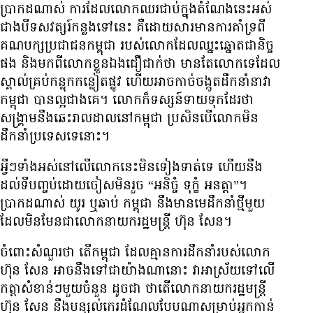
ប្រាកដ​ណាស់ ការ​ដែល​លោក​ឈរ​ជាប់​ក្នុង​តំណែង​នេះ​អស់​
ជាង​បី​ទសវត្សរ៍​កន្លង​ទៅ​នេះ គឺ​ដោយសារ​មាន​ការ​គាំទ្រ​ពី​
គណបក្ស​ប្រជាជន​កម្ពុជា របស់​លោក​ដែល​ឈ្នះ​ឆ្នោត​ជានិច្ច​
ផង និង​មក​ពី​លោក​ខ្លួន​ឯង​ជឿជាក់​ថា មាន​តែ​លោក​ទេ​ដែល​
ស្គាល់​គ្រប់​កន្លុក​កន្លៀត​ផ្លូវ ហើយ​អាច​កាច់​ចង្កូត​ដឹកនាំ​នាវា​
កម្ពុជា បាន​ល្អ​ជាង​គេ។ លោក​ក៏​ទស្សន៍ទាយ​ទុក​ដែរ​ថា
សង្គ្រាម​នឹង​ឆេះ​រាលដាល​នៅ​កម្ពុជា ប្រសិន​បើ​លោក​មិន​
ដឹកនាំ​ប្រទេស​ទេ​នោះ។
អ្វីៗ​ទាំងអស់​នៅ​លើ​លោក​នេះ​មិន​ទៀងទាត់​ទេ ហើយ​នឹង​
ដល់​ទី​បញ្ចប់​ដោយ​ចៀស​មិន​រួច “អនិច្ចំ ទុក្ខំ អនត្តា”។
ប្រាកដ​ណាស់ យូរ ឬ​ឆាប់ កម្ពុជា នឹង​មាន​មេ​ដឹកនាំ​ថ្មី​មួយ​
ដែល​មិន​មែន​ជា​លោក​នាយក​រដ្ឋមន្ត្រី ហ៊ុន សែន។
ចំពោះ​សំណួរ​ថា តើ​កម្ពុជា ដែល​គ្មាន​ការ​ដឹកនាំ​របស់​លោក
ហ៊ុន សែន អាច​នឹង​ទៅ​ជា​យ៉ាង​ណា​នោះ វា​អាស្រ័យ​ទៅ​លើ​
កត្តា​សំខាន់ៗ​មួយ​ចំនួន ដូចជា ថា​តើ​លោក​នាយក​រដ្ឋមន្ត្រី
ហ៊ុន សែន នឹង​បន្សល់​កេរ​ដំណែល​បែប​ណា​សម្រាប់​អ្នក​កាន់​