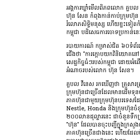
អង្គការ​ឃ្លាំមើល​ពិភពលោក គ្លបល វ
ហ៊ុន សែន កំពុង​កាន់កាប់​ក្រុមហ៊ុន ន
រំលោភ​សិទ្ធិមនុស្ស ហើយ​ខ្លះ​ទៀត​កំពុ
កម្ពុជា បដិសេធ​ការ​ចោទ​ប្រកាន់​ន
របាយការណ៍ កម្រាស់​ជិត ៦០​ទំព័រ
ជើង​ថា "ការ​ក្ដោប​យក​វិនិយោគ​នៅ​កម
សេដ្ឋកិច្ច​ធំៗ​របស់​កម្ពុជា ដោយ​អំ
អំណាច​របស់​លោក ហ៊ុន សែន។
គ្លបល វីនេស រក​ឃើញ​ថា គ្រួសារ​ត្រក
ក្រុមហ៊ុន​ជា​ច្រើន​ដែល​មាន​ដើម​ទុ
ភាគហ៊ុន​ជាមួយ​ក្រុមហ៊ុន​បរទេស
Nestle, Honda និង​ក្រុមហ៊ុន​ចំនួ
២០០​លាន​ដុល្លារ​នេះ ជា​ចំនួន​ទឹក​ប
"ហ៊ុន" ដែល​បាន​ចុះបញ្ជី​ក្នុង​ក្រសួ
ភាគហ៊ុន​ច្រើន​ជាង​នេះ ហើយ​ដែល​មិន​ប្