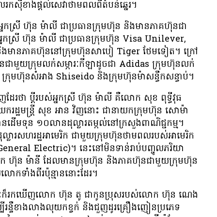
ល​រកស៊ី​ខាង​ផ្ដល់​សេវា​ថាមពល​ពី​តំបន់​ឆ្នេរ។
ត គឺ​អ្នកស្រី ហ៊ុន ម៉ាលី ជា​ប្រធាន​ក្រុមហ៊ុន និង​មាន​ភាគហ៊ុន​ជា​
។ អ្នកស្រី ហ៊ុន ម៉ាលី ជា​ប្រធាន​ក្រុមហ៊ុន Visa Unilever,
ាន​ភាគហ៊ុន​នៅ​ក្រុមហ៊ុន​សាបៀ Tiger ថែម​ទៀត។ ក្រៅ​
្រើន​ជាមួយ​ក្រុម​លក់​សម្ភារៈ​កីឡា​ដូចជា Adidas ក្រុមហ៊ុន​លក់​
ុមហ៊ុន​សំអាង Shiseido និង​ក្រុមហ៊ុន​ម៉ា​សន្ធឹកសន្ធាប់។
ែរ​ថា ប្តី​របស់​អ្នកស្រី ហ៊ុន ម៉ាលី គឺ​លោក សុខ ពុទ្ធីវុធ
ករដ្ឋមន្ត្រី សុខ អាន វិញ​នោះ ជា​នាយក​ក្រុមហ៊ុន សោម៉ា
ើម​ទុន ១០​លាន​ដុល្លារ​តម្កល់​នៅ​ក្រសួង​ពាណិជ្ជកម្ម។
​ដុល្លារ​សហរដ្ឋអាមេរិក ជាមួយ​ក្រុមហ៊ុន​ថាមពល​របស់​អាមេរិក
eneral Electric)។ នេះ​នៅ​មិន​ទាន់​រាប់​បញ្ចូល​ភរិយា​
ុន ម៉ានី ដែល​មាន​ក្រុមហ៊ុន និង​ភាគហ៊ុន​ជាមួយ​ក្រុមហ៊ុន​
លោក​ទាំង​ពីរ​ប៉ុន្មាន​នោះ​ដែរ។
ះ​ក៏​រក​ឃើញ​លោក ហ៊ុន តូ ជា​កូន​ប្រុស​របស់​លោក ហ៊ុន ណេង
ន្ទឺ​ខាង​លាង​លុយ​កខ្វក់ និង​ជួញដូរ​គ្រឿងញៀន​ប្រភេទ​