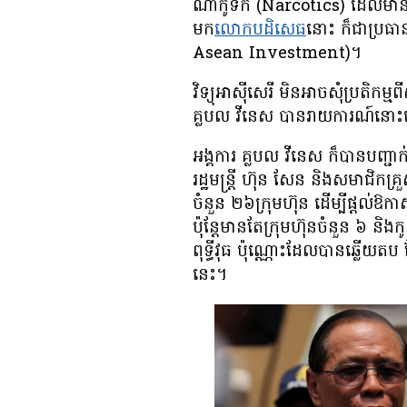
ណាកូទីក (Narcotics) ដែល​មាន​តម្លៃ
មក​
លោក​បដិសេធ​
នោះ ក៏​ជា​ប្រធា
Asean Investment)។
​វិទ្យុ​អាស៊ីសេរី មិន​អាច​សុំ​ប្រតិ
គ្លបល វីនេស បាន​រាយការណ៍​នោះ
អង្គការ គ្លបល វីនេស ក៏​បាន​បញ្ជាក់
រដ្ឋមន្ត្រី ហ៊ុន សែន និង​សមាជិក​គ្
ចំនួន ២៦​ក្រុមហ៊ុន ដើម្បី​ផ្ដល់​ឱ
ប៉ុន្តែ​មាន​តែ​ក្រុមហ៊ុន​ចំនួន ៦ 
ពុទ្ធីវុធ ប៉ុណ្ណោះ​ដែល​បាន​ឆ្លើយ​តប
នេះ។