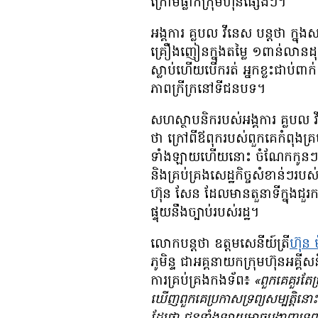
ក្រោម​ផ្លាក​ក្រុមហ៊ុន​ផ្សេងៗ។
អង្គការ គ្លបល វីនេស បន្ត​ថា ក្នុង​សមា
គ្រឿងញៀន​ក្នុង​តម្លៃ ១​ពាន់​លាន​ដុល្
ស្លាប់​ហើយ​បើក​រត់ អ្នក​ខ្លះ​ជាប់​ពាក់
ភាព​ក្រីក្រ​នៅ​ទីជនបទ។
​សហ​ស្ថាបនិក​របស់​អង្គការ គ្ល
ថា ក្រៅពី​ឪពុក​របស់​ពួកគេ​កំពុង​គ្
ទាំង​ឡាយ​ហើយ​នោះ ចំណែក​កូនៗ និង
និង​គ្រប់គ្រង​សេដ្ឋកិច្ច​សំខាន់ៗ​
ហ៊ុន សែន ដែល​មាន​តួនាទី​ក្នុង​ជួរ​ក
ផ្ទុយ​នឹង​ច្បាប់​របស់​រដ្ឋ។
លោក​បន្ត​ថា ឧត្ដមសេនីយ៍ត្រី
ហ៊ុន 
ភូមិន្ទ ជា​អគ្គនាយក​ក្រុមហ៊ុន​អគ្គីសន
ការ​គ្រប់គ្រង​កងទ័ព៖
«ពួកគេ​គួរ​តែ​
ឃើញ​ពួកគេ​ប្រកាស​ទ្រព្យសម្បត្តិ​នោះ​ទ