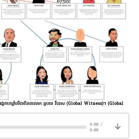
បស់​អង្គការ​ឃ្លាំមើល​ពិភពលោក គ្លបល វីនេស (Global Witness)។
(Global
0:00
/
0:00