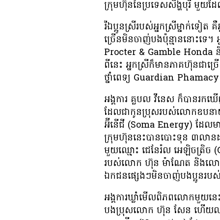
ក្រុមហ៊ុន​នៃ​ប្រទេស​សិង្ហបុរី មួយ​ដែ
រី​ឯ​ប្អូនស្រី​របស់​អ្នកស្រី​ម្នាក់​ទៀ
ច្រើន​មិន​ចាញ់​បង​ប៉ុន្មាន​នោះ​ទេ
Procter & Gamble Honda និង​ម
ពី​នេះ អ្នកស្រី​ក៏​មាន​ភាគហ៊ុន​ជា​ច
ថ្នាំពេទ្យ Guardian Phamacy ក្រ
អង្គការ គ្លបល វីនេស ក៏​បាន​រក​ឃើញ​ដ
ដែល​ជា​កូនប្រុស​របស់​លោក​ឧបនាយ
អ៊ីនើជី (Soma Energy) ដែល​មាន​ដ
ក្រុមហ៊ុន​នេះ​បាន​បោះ​ទុន ៣​​លាន
មួយ​ឈ្មោះ ជេនែរ៉ល អេឡិចត្រិច (G
របស់​លោក ហ៊ុន ម៉ាណែត និង​លោក ហ៊
ឯកជន​ផ្សេងៗ​មិន​ចាញ់​បងប្អូន​របស់​
អង្គការ​ឃ្លាំមើល​ពិភពលោក​មួយ​នេ
បង​ប្រុស​លោក ហ៊ុន សែន ហើយ​ល្បី​រ