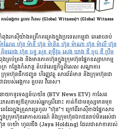
ល ហ៊ុន របស់​អង្គការ គ្លបល វីនេស (Global Witness)។
(Global Witness
ុង​រក​ស៊ី​យ៉ាង​គគ្រឹកគគ្រេង​ក្នុង​ប្រទេស​កម្ពុជា គេ​អាច​រាប់​
៉ាណែត ហ៊ុន ម៉ានី ហ៊ុន ម៉ានិត ហ៊ុន ម៉ាណា ហ៊ុន ម៉ាលី ហ៊ុន
ហ៊ុន គិមលេង ហ៊ុន ចន្ធូ សុខ ពុទ្ធីវុធ សេង ឃាង ឌី ចូច ឌី ប្រឹម
ង​គ្រប់គ្រង និង​មាន​ភាគហ៊ុន​ក្នុង​ក្រុមហ៊ុន​ផ្នែក​ឧស្សាហកម្ម
រ កន្លែង​កំសាន្ត តំបន់​សេដ្ឋកិច្ច​ពិសេស សណ្ឋាគារ
ហ៊ុន​ដឹក​ជញ្ជូន ហិរញ្ញវត្ថុ សារព័ត៌មាន និង​ក្រុមហ៊ុន​ជា​
្រាវ​របស់​អង្គការ គ្លបល វីនេស។
ស៊ី​ជា​នាយក​ទូរទស្សន៍​បាយ័ន (BTV News ETV) កាសែត​
​ឃោសនា​ឲ្យ​ឪពុក​របស់​អ្នកស្រី​នោះ គាត់​ក៏​ជា​មនុស្ស​មាន​មុខ​
​ដែរ​ក្នុង​គ្រួសារ​ត្រកូល "ហ៊ុន"។ ក្រៅ​ពី​​រក​ស៊ី​ខាង​ផ្នែក​សារ
ក្នុង​ក្រុមហ៊ុន​អាកាសចរណ៍ និង​ក្រុមហ៊ុន​ឯកជន​រាប់​មិន​អស់​ជា​
ុមហ៊ុន ចាយ៉ា ហូលឌីង (Jaya Holding) ដែល​ជា​សាខា​របស់​