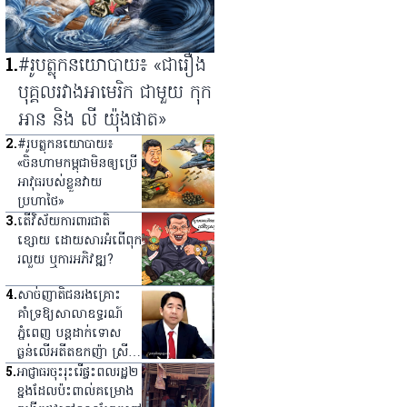
1
.
#រូបត្លុកនយោបាយ៖ «ជារឿង
បុគ្គលរវាងអាមេរិក ជាមួយ កុក
អាន និង លី យ៉ុងផាត»
2
.
#រូបត្លុកនយោបាយ៖
«ចិនហាមកម្ពុជាមិនឲ្យប្រើ
អាវុធរបស់ខ្លួនវាយ
ប្រហាថៃ»
3
.
តើវិស័យការពារជាតិ
ខ្សោយ ដោយសារអំពើពុក
រលួយ ឬការអភិវឌ្ឍ?
4
.
សាច់ញាតិជនរងគ្រោះ
គាំទ្រឱ្យសាលាឧទ្ធរណ៍
ភ្នំពេញ បន្តដាក់ទោស
ធ្ងន់លើអតីត​ឧកញ៉ា ស្រី
ស៊ីណា
5
.
អាជ្ញាធរ​ចុះ​រុះរើ​ផ្ទះ​ពលរដ្ឋ​២​
ខ្នង​ដែល​ប៉ះពាល់​គម្រោង​