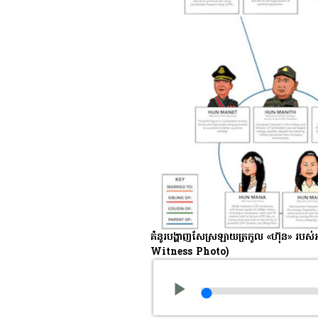
គំនូរ​​បង្ហាញ​សែស្រឡាយ​ត្រកូល «ហ៊ុន» រ
Witness Photo)