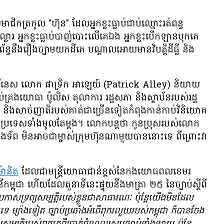
ជិក​ត្រកូល "ហ៊ុន" ដែល​អ្នក​ខ្លះ​ធ្លាប់​ជាប់​ឈ្មោះ​រត់ពន្ធ​
លារ អ្នក​ខ្លះ​ធ្លាប់​បាញ់បោះ​លើ​គេ​ឯង អ្នក​ខ្លះ​បើកឡាន​បុក​គេ​
ព័ន្ធ​នឹង​រឿង​ច្បាម​យក​ដី​គេ បណ្ដាល​អោយ​មាន​វិបត្តិ​ដីធ្លី និង​
បល វីនេស លោក ផាទ្រិក អាឡេយ៍ (Patrick Alley) និយាយ​
រប់គ្រង​យោធា ប៉ូលិស តុលាការ រដ្ឋសភា និង​ស្ថាប័ន​របស់​រដ្ឋ​
​សាច់ញាតិ​របស់​គាត់​ជា​ច្រើន​ទៀត​កំពុង​កាន់កាប់​វិនិយោគ
របស់​ប្រទេស​ទាំង​មូល​តែម្តង។ លោក​បន្ត​ថា កូនប្រុស​របស់​លោក
ងទ័ព មិន​អាច​ជា​ម្ចាស់​ក្រុមហ៊ុន​ណា​មួយ​បាន​នោះ​ទេ ពីព្រោះ​វា​
ម៉ានិត
ដែល​ជា​មន្ត្រី​យោធា​ជាន់​ខ្ពស់​នៃ​កង​យោធពល​ខេមរ
ី​កម្ពុជា ហើយ​ដែល​តួនាទី​នេះ​ផ្ទុយ​នឹង​មាត្រា ២៥ នៃ​ច្បាប់​ស្ដីពី​
ប្រកាស​ទ្រព្យសម្បត្តិ​របស់​ខ្លួន​ជា​សាធារណៈ ប៉ុន្តែ​យើង​មិន​ដែល​
េ ម្យ៉ាង​ទៀត ច្បាប់​ប្រឆាំង​អំពើ​ពុករលួយ​របស់​កម្ពុជា ក៏​បាន​ចែង​