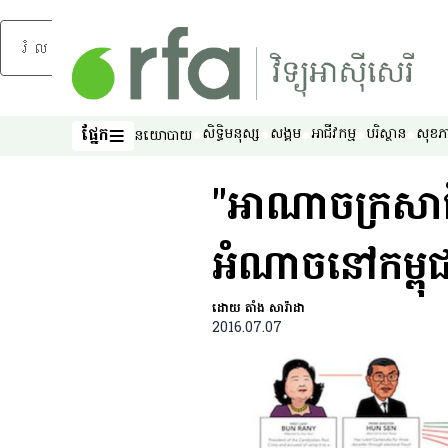
រំលងទៅមាតិកាចម្បង
ផ្នែក
សិទ្ធិ​មនុស្ស
សង្គម
អាជីវកម្ម
បរិស្ថាន
សុខភ
នយោបាយ
ផ្នែក
"អាណាចក្រ​សាជីវក
អំណាច​នៅ​កម្ពុ
ដោយ តាំង សារ៉ាដា
2016.07.07