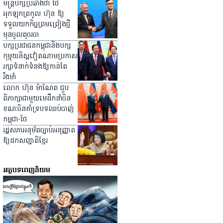
មន្ត្រីបក្សប្រឆាំងថា ថៃ
អុកឡុកត្រកូល ហ៊ុន ឱ្យ
ទទួលយកកិច្ចព្រមព្រៀងថ្មី
មុនចូលតុចរចា
បក្សប្រជាជនកម្ពុជានិងបក្ស
កុម្មុយនិស្ដវៀតណាមប្រកាស
រក្សាទំនាក់ទំនងឱ្យកាន់តែ
រឹងមាំ
លោក ហ៊ុន ម៉ាណែត ជួប
ពិភាក្សាជាមួយមេដឹកនាំចិន
ខណៈចិនគាំទ្របទឈប់បាញ់
កម្ពុជា-ថៃ
រដ្ឋសភាអនុម័តច្បាប់អនុញ្ញាត
ឱ្យដកសញ្ជាតិខ្មែរ
អត្ថបទពេញនិយម