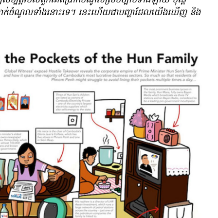
្បត្តិ​របស់​ពួកគេ​ពី​ប្រាក់​ចំណូល​ស្រប​ច្បាប់​ទាំង​ឡាយ​ ប៉ុន្តែ​
្រាក់​ចំណូល​ទាំង​នោះ​ទេ។ នេះ​ហើយ​ជា​បញ្ហា​ដែល​យើង​ឃើញ និង​