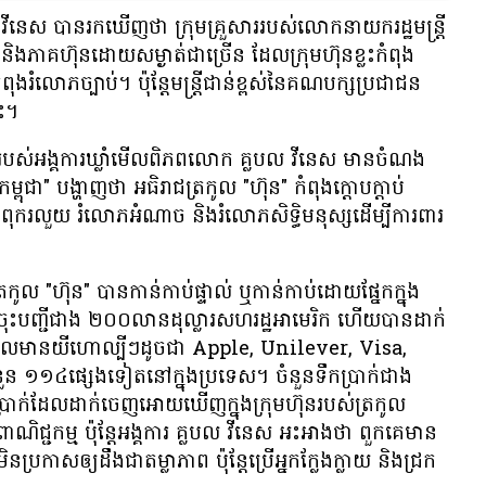
ីនេស បាន​រក​ឃើញ​ថា ក្រុម​គ្រួសារ​របស់​លោក​នាយករដ្ឋមន្ត្រី
ិង​ភាគហ៊ុន​ដោយ​សម្ងាត់​ជា​ច្រើន ដែល​ក្រុមហ៊ុន​ខ្លះ​កំពុង​
ង​រំលោភ​ច្បាប់។ ប៉ុន្តែ​មន្ត្រី​ជាន់​ខ្ពស់​នៃ​គណបក្ស​ប្រជាជន​
េះ។
​របស់​អង្គការ​ឃ្លាំមើល​ពិភពលោក គ្លបល វីនេស មាន​ចំណង
្ពុជា" បង្ហាញ​ថា អធិរាជ​ត្រកូល "ហ៊ុន" កំពុង​ក្ដោបក្ដាប់​
ពើ​ពុករលួយ រំលោភ​អំណាច និង​រំលោភ​សិទ្ធិមនុស្ស​ដើម្បី​ការពារ​
ូល "ហ៊ុន" បាន​កាន់កាប់​ផ្ទាល់ ឬ​កាន់កាប់​ដោយ​ផ្នែក​ក្នុង​
ន​ចុះ​បញ្ជី​ជាង ២០០​លាន​ដុល្លារ​សហរដ្ឋអាមេរិក ហើយ​បាន​ដាក់​
​ដែល​មាន​យីហោ​ល្បីៗ​ដូចជា Apple, Unilever, Visa,
ន ១១៤​ផ្សេង​ទៀត​នៅ​ក្នុង​ប្រទេស។ ចំនួន​ទឹក​ប្រាក់​ជាង
្រាក់​ដែល​ដាក់​ចេញ​អោយ​ឃើញ​ក្នុង​ក្រុមហ៊ុន​របស់​ត្រកូល
ង​ពាណិជ្ជកម្ម ប៉ុន្តែ​អង្គការ គ្លបល វីនេស អះអាង​ថា ពួកគេ​មាន​
រកាស​ឲ្យ​ដឹង​ជា​តម្លាភាព ប៉ុន្តែ​ប្រើ​អ្នក​ក្លែងក្លាយ និង​ជ្រក​