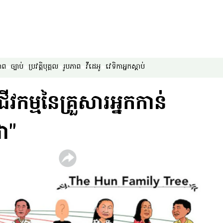
ាព
ច្បាប់
ប្រវត្តិបុគ្គល
រូបភាព
វីដេអូ
វេទិកា​អ្នក​ស្ដាប់
ម្ម​នៃ​គ្រួសារ​អ្នក​កាន់​
ជា"