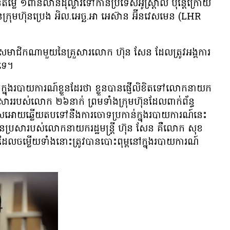
 ១​ពាន់​លាន​ដុល្លារ​ទៅ​កាន់​ប្រទេស​អូស្ត្រាលី ប៉ុន្តែ​ក្រោយ​
ន​ក្រុមហ៊ុន​ប្រេង អិល.អេច្ឆ.អា អេស៊ាន អ៊ីនវេសមេន (LHR
កម្ម​ពី​សមាជិក​ណា​មួយ​នៃ​គ្រួសារ​លោក ហ៊ុន សែន ដែល​ត្រូវ​អង្គការ
​ទេ។
​ក្នុង​របាយការណ៍​ខ្លួន​ដែរ​ថា ខ្លួន​បាន​ផ្ញើ​លិខិត​ទៅ​លោក​នាយក
រួសារ​របស់​លោក ២៦​នាក់ ព្រមទាំង​ក្រុមហ៊ុន​ដែល​ពាក់ព័ន្ធ​
កាស​អោយ​ឆ្លើយ​តប​ទៅ​នឹង​ការ​ចោទ​ប្រកាន់​ក្នុង​របាយការណ៍​នេះ
និង​កូនប្រសា​របស់​លោក​នាយករដ្ឋមន្ត្រី ហ៊ុន សែន គឺ​លោក សុខ
 ដែល​ចម្លើយ​ទាំង​នោះ​ត្រូវ​បាន​បោះពុម្ព​នៅ​ក្នុង​របាយការណ៍​