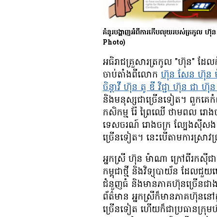
គំនូរ​បង្ហាញ​អំពី​ការ​កើប​លុយ​របស់​ត្រកូ
Photo)
អធិរាជ​​គ្រួសារ​ត្រកូល "ហ៊ុន" ដែល​កំព
ចាប់​តាំង​ពី​លោក
ហ៊ុន សែន ហ៊ុន ម
ចិន្តាវី ហ៊ុន តូ ឌី វិជ្ជា ហ៊ុន ជា 
និង​មនុស្ស​ជា​ច្រើន​ទៀត។ ពួកគេ​កំពុ
កសិកម្ម រ៉ែ ព្រៃឈើ ថាមពល រោងចក្
ទេសចរណ៍ រោងចក្រ ល្បែង​ស៊ីសង ក្រុម
ច្រើន​ទៀត។ នេះ​បើ​តាម​ការ​ស្រាវជ
អ្នកស្រី ហ៊ុន ម៉ាណា ក្រៅ​ពី​រក​
កម្ពុជាថ្មី និង​វិទ្យុ​បាយ័ន ដែល​ជួយ
ជំនួញ​ធំ និង​មាន​ភាគហ៊ុន​ច្រើន​ជាង​គេ
ព័ត៌មាន អ្នកស្រី​ក៏​មាន​ភាគហ៊ុន​នៅ​
ច្រើន​ទៀត ហើយ​ក៏​ជា​ប្រធាន​ក្រ