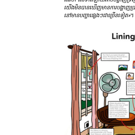
ដែរ​ថា ជន​ទាំង​ឡាយ​អាច​បង្ហាញ​ទ្រព្យសម
យើង​មិន​បាន​ឃើញ​មាន​ការ​បង្ហាញ​ប
នៅ​មាន​បញ្ហា​ផ្សេងៗ​ជា​ច្រើន​ទៀត»
។