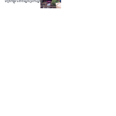
ពង្រីក​ផ្លូវ​នៅ​ខណ្ឌ​ព្រែកព្នៅ