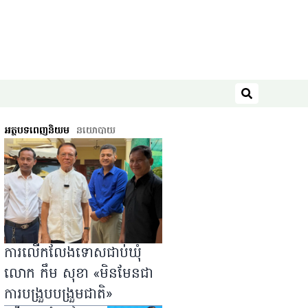
ស្វែងរក
អត្ថបទពេញនិយម
នយោបាយ
ការលើកលែងទោសជាប់ឃុំ
លោក កឹម សុខា «មិនមែនជា
ការបង្រួបបង្រួមជាតិ»