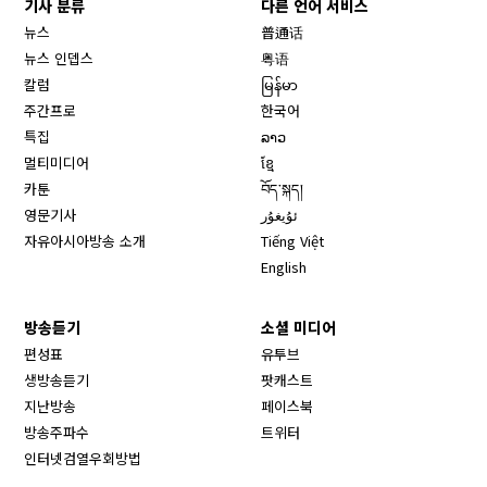
기사 분류
다른 언어 서비스
뉴스
普通话
뉴스 인뎁스
粤语
칼럼
မြန်မာ
주간프로
한국어
특집
ລາວ
멀티미디어
ខ្មែ
카툰
བོད་སྐད།
영문기사
ئۇيغۇر
자유아시아방송 소개
Tiếng Việt
English
방송듣기
소셜 미디어
Opens in new window
편성표
유투브
생방송듣기
팟캐스트
Opens in new window
지난방송
페이스북
Opens in new window
방송주파수
트위터
Opens in new window
인터넷검열우회방법