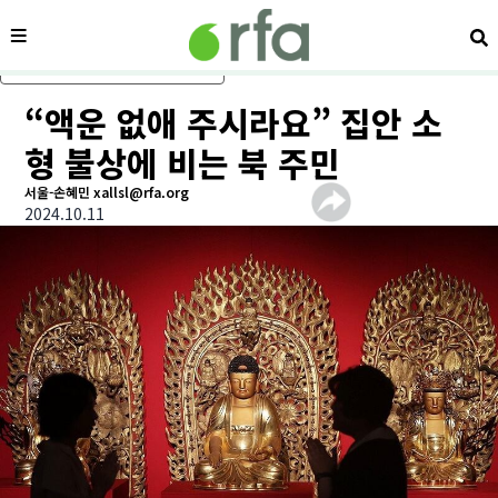
메뉴
검
메인 콘텐츠로 건너뛰기
“액운 없애 주시라요” 집안 소
형 불상에 비는 북 주민
서울-손혜민 xallsl@rfa.org
2024.10.11