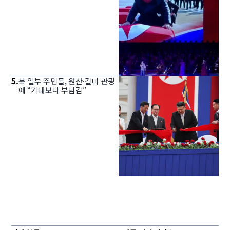
5
.
북 일부 주민들, 원산·갈마 관광
에 “기대보다 부담감”