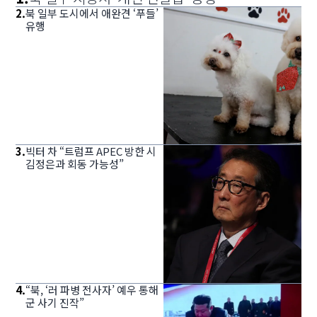
2
.
북 일부 도시에서 애완견 ‘푸들’
유행
3
.
빅터 차 “트럼프 APEC 방한 시
김정은과 회동 가능성”
4
.
“북, ‘러 파병 전사자’ 예우 통해
군 사기 진작”