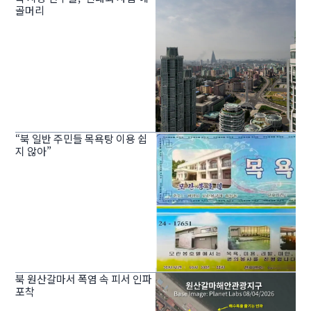
골머리
“북 일반 주민들 목욕탕 이용 쉽
지 않아”
북 원산갈마서 폭염 속 피서 인파
포착