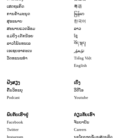
ເສດຖະກິດ
粤语
ການຄ້າມະນຸດ
မြန်မာ
ສຸຂະພາບ
한국어
ສະພາບແວດລ້ອມ
ລາວ
ແມ່ຍິງ-ເດັກນ້ອຍ
ខ្មែ
ລາວໂພ້ນທະເລ
བོད་སྐད།
ເອເຊຍອາຄະເນ
ئۇيغۇر
ວັດທະນະທຳ
Tiếng Việt
English
ຟັງສຽງ
ເບິ່ງ
ຄື້ນວິທະຍຸ
ວີດີໂອ
Opens in new window
Podcast
Youtube
ພົບກັບເຮົາຢູ່
ກ່ຽວກັບເຮົາ
Opens in new window
Facebook
ຈັນຍາບັນ
Opens in new window
Opens in new window
Twitter
Careers
Opens in new window
Instagram
ນະໂຍບາຍຂໍ້ມູນສ່ວນຕົວ