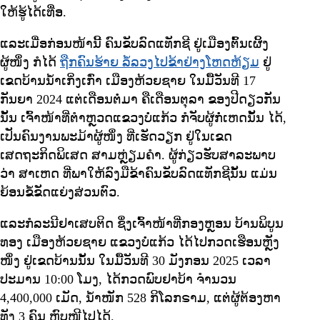
ໃຫ້ຮູ້ໄດ້ເທື່ອ.
ແລະເມື່ອກ່ອນໜ້ານີ້ ຄົນຂັບລົດແທັກຊີ ຢູ່ເມືອງຕົ້ນເຜິ້ງ
ຜູ້ໜຶ່ງ ກໍໄດ້
ຖືກຄົນຮ້າຍ ລໍ້ລວງໄປຂ້າຢ່າງໂຫດຫ້ຽມ
ຢູ່
ເຂດບ້ານນໍ້າເກິ່ງເກົ່າ ເມືອງຫ້ວຍຊາຍ ໃນມື້ວັນທີ 17
ກັນຍາ 2024 ແຕ່ເດືອນຕໍ່ມາ ຄືເດືອນຕຸລາ ຂອງປີດຽວກັນ
ນັ້ນ ເຈົ້າໜ້າທີ່ຕໍາຫຼວດແຂວງບໍ່ແກ້ວ ກໍຈັບຜູ້ກໍ່ເຫດນັ້ນ ໄດ້,
ເປັນຄົນງານພະມ້າຜູ້ໜຶ່ງ ທີ່ເຮັດວຽກ ຢູ່ໃນເຂດ
ເສດຖະກິດພິເສດ ສາມຫຼ່ຽມຄໍາ. ຜູ້ກ່ຽວຮັບສາລະພາບ
ວ່າ ສາເຫດ ທີ່ພາໃຫ້ລົງມືຂ້າຄົນຂັບລົດແທັກຊີນັ້ນ ແມ່ນ
ຍ້ອນຂໍ້ຂັດແຍ່ງສ່ວນຕົວ.
ແລະກໍລະນີຢາເສບຕິດ ຊຶ່ງເຈົ້າໜ້າທີ່ກອງຫຼອນ ບ້ານພິບູນ
ທອງ ເມືອງຫ້ວຍຊາຍ ແຂວງບໍ່ແກ້ວ ໄດ້ໄປກວດເຮືອນຫຼັງ
ໜຶ່ງ ຢູ່ເຂດບ້ານນັ້ນ ໃນມື້ວັນທີ 30 ມັງກອນ 2025 ເວລາ
ປະມານ 10:00 ໂມງ, ໄດ້ກວດພົບຢາບ້າ ຈຳນວນ
4,400,000 ເມັດ, ນ້ຳໜັກ 528 ກິໂລກຣາມ, ແຕ່ຜູ້ຕ້ອງຫາ
ທັງ 3 ຄົນ ຫຼົບໜີໄປໄດ້.