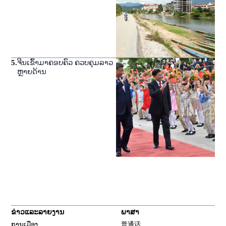
5
.
ຈີນເຂົ້າມາຄອບຄົວ ຄວບຄຸມລາວ
ຫຼາຍດ້ານ
ຂ່າວແລະລາຍງານ
ພາສາ
ການເມືອງ
普通话