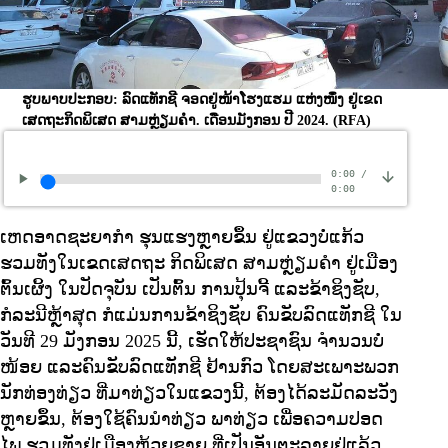
ຮູບພາບປະກອບ: ລົດແທັກຊີ ຈອດຢູ່ໜ້າໂຮງແຮມ ແຫ່ງໜຶ່ງ ຢູ່ເຂດ
ເສດຖະກິດພິເສດ ສາມຫຼ່ຽມຄຳ. ເດືອນມັງກອນ ປີ 2024.
(RFA)
0:00
/
0:00
ເຫດອາດຊະຍາກໍາ ຮຸນແຮງຫຼາຍຂຶ້ນ ຢູ່ແຂວງບໍ່ແກ້ວ
ຮວມທັງໃນເຂດເສດຖະ ກິດພິເສດ ສາມຫຼ່ຽມຄໍາ ຢູ່ເມືອງ
ຕົ້ນເຜິ້ງ ໃນປັດຈຸບັນ ເປັນຕົ້ນ ການປຸ້ນຈີ້ ແລະຂ້າຊິງຊັບ,
ກໍລະນີຫຼ້າສຸດ ກໍແມ່ນການຂ້າຊິງຊັບ ຄົນຂັບລົດແທັກຊີ ໃນ
ວັນທີ 29 ມັງກອນ 2025 ນີ້, ເຮັດໃຫ້ປະຊາຊົນ ຈໍານວນບໍ່
ໜ້ອຍ ແລະຄົນຂັບລົດແທັກຊີ ຢ້ານກົວ ໂດຍສະເພາະພວກ
ນັກທ່ອງທ່ຽວ ທີ່ມາທ່ຽວໃນແຂວງນີ້, ຕ້ອງໄດ້ລະມັດລະວັງ
ຫຼາຍຂຶ້ນ, ຕ້ອງໃຊ້ຄົນນໍາທ່ຽວ ພາທ່ຽວ ເພື່ອຄວາມປອດ
ໄພ ຮວມທັງຢູ່ເມືອງຫ້ວຍຊາຍ ທີ່ເປັນອັນຕະລາຍຢູ່ແລ້ວ,