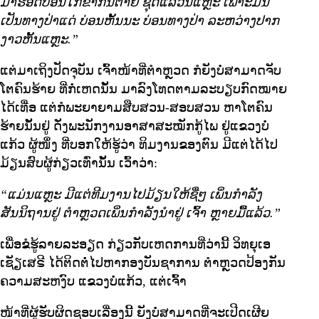
ມາຮອດບ່ອນໃກ້ຂ້າກັນຕາຍ ຊຸດແລ້ວນີ້ແຫຼະ ເພາະມັນ
ເປັນທາງປ່າແດ່ ບ່ອນຫັ້ນນະ ບ່ອນທາງປ່າ ລະຫວ່າງປາກ
ງາວຫັ້ນແຫຼະ.”
ແຕ່ມາເຖິງປັດຈຸບັນ ເຈົ້າໜ້າທີ່ຕໍາຫຼວດ ກໍຍັງບໍ່ສາມາດຈັບ
ໂຕຄົນຮ້າຍ ທີ່ກໍ່ເຫດນັ້ນ ມາລົງໂທດຕາມລະບຽບກົດໝາຍ
ໄດ້ເທື່ອ ແຕ່ກໍພະຍາຍາມສືບສວນ-ສອບສວນ ຫາໂຕຄົນ
ຮ້າຍນັ້ນຢູ່ ດັ່ງພະນັກງານອາສາສະໝັກກູ້ໄພ ຢູ່ແຂວງບໍ່
ແກ້ວ ຜູ້ໜຶ່ງ ທີ່ບອກໃຫ້ຮູ້ວ່າ ທິມງານຂອງຕົນ ມີແຕ່ໄດ້ໄປ
ມ້ຽນສົບຜູ້ກ່ຽວເທົ່ານັ້ນ ເວົ້າວ່າ:
“ແມ່ນແຫຼະ ມີແຕ່ທີມງານໄປມ້ຽນໃຫ້ຊື່ໆ ເພິ່ນກໍາລັງ
ສັນນິຖານຢູ່ ຕໍາຫຼວດເພິ່ນກໍາລັງນໍາຢູ່ ເຈົ້າ ຫຼາຍມື້ແລ້ວ.”
ເພື່ອຂໍຮູ້ລາຍລະອຽດ ກ່ຽວກັບເຫດການທີ່ວ່ານີ້ ວິທຍຸເອ
ເຊັຽເສຣີ ໄດ້ຕິດຕໍ່ໄປຫາກອງບັນຊາການ ຕໍາຫຼວດປ້ອງກັນ
ຄວາມສະຫງົບ ແຂວງບໍ່ແກ້ວ, ແຕ່ເຈົ້າ
ໜ້າທີ່ຜູ້ຮັບຜິດຊອບເລື່ອງນີ້ ຍັງບໍ່ສາມາດທີ່ຈະເປີດເຜີຍ