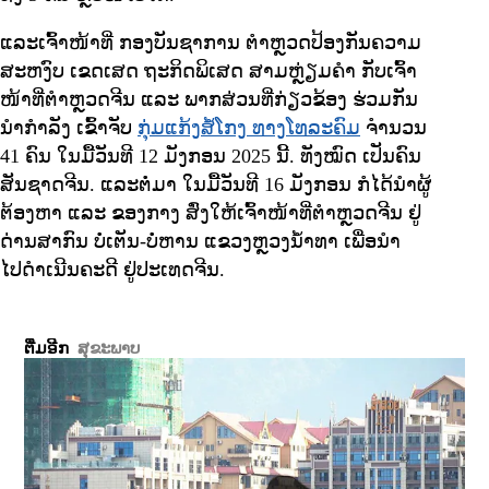
ແລະເຈົ້າໜ້າທີ່ ກອງບັນຊາການ ຕໍາຫຼວດປ້ອງກັນຄວາມ
ສະຫງົບ ເຂດເສດ ຖະກິດພິເສດ ສາມຫຼ່ຽມຄໍາ ກັບເຈົ້າ
ໜ້າທີ່ຕໍາຫຼວດຈີນ ແລະ ພາກສ່ວນທີ່ກ່ຽວຂ້ອງ ຮ່ວມກັນ
ນໍາກໍາລັງ ເຂົ້າຈັບ
ກຸ່ມແກ້ງສໍ້ໂກງ ທາງໂທລະຄົມ
ຈໍານວນ
41 ຄົນ ໃນມື້ວັນທີ 12 ມັງກອນ 2025 ນີ້. ທັງໝົດ ເປັນຄົນ
ສັນຊາດຈີນ. ແລະຕໍ່ມາ ໃນມື້ວັນທີ 16 ມັງກອນ ກໍໄດ້ນໍາຜູ້
ຕ້ອງຫາ ແລະ ຂອງກາງ ສົ່ງໃຫ້ເຈົ້າໜ້າທີ່ຕໍາຫຼວດຈີນ ຢູ່
ດ່ານສາກົນ ບໍ່ເຕັນ-ບໍ່ຫານ ແຂວງຫຼວງນໍ້າທາ ເພື່ອນໍາ
ໄປດໍາເນີນຄະດີ ຢູ່ປະເທດຈີນ.
ຕື່ມອີກ
ສຸຂະພາບ