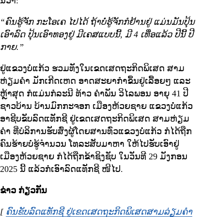
ນີ້ວ່າ:
“ຄົນຮູ້ຈັກ ກະໂອເຄ ໄປໄດ້ ຖ້າບໍ່ຮູ້ຈັກກໍຢ້ານຢູ່ ແມ່ນມັນປຸ້ນ
ເອົາລົດ ປຸ້ນເອົາທອງຢູ່ ມີເຄສແບບນີ້, ມີ 4 ເທື່ອແລ້ວ ປີນີ້ ປີ
ກາຍ.”
ຢູ່ແຂວງບໍ່ແກ້ວ ຮວມທັງໃນເຂດເສດຖະກິດພິເສດ ສາມ
ຫ່ຽມຄໍາ ມັກເກີດເຫດ ອາດສະຍາກໍາຂຶ້ນຢູ່ເລື້ອຍໆ ແລະ
ຫຼ້າສຸດ ກໍແມ່ນກໍລະນີ ທ້າວ ຄໍາພັນ ວິໄລພອນ ອາຍຸ 41 ປີ
ຊາວບ້ານ ບ້ານມົກກະຈອກ ເມືອງຫ້ວຍຊາຍ ແຂວງບໍ່ແກ້ວ
ອາຊີບຂັບລົດແທັກຊີ ຢູ່ເຂດເສດຖະກິດພິເສດ ສາມຫ່ຽມ
ຄໍາ ທີ່ບໍລິການຮັບສົ່ງຜູ້ໂດຍສານທົ່ວແຂວງບໍ່ແກ້ວ ກໍໄດ້ຖືກ
ຄົນຮ້າຍບໍ່ຮູ້ຈໍານວນ ໂທລະສັບມາຫາ ໃຫ້ໄປຮັບເອົາຢູ່
ເມືອງຫ້ວຍຊາຍ ກໍໄດ້ຖືກຂ້າຊິງຊັບ ໃນວັນທີ 29 ມັງກອນ
2025 ນີ້ ແລ້ວກໍເອົາລົດແທັກຊີ ໜີໄປ.
ຂ່າວ ກ່ຽວກັນ
[
ຄົນຂັບລົດແທັກຊີ ຢູ່ເຂດເສດຖະກິດພິເສດສາມລ່ຽມຄໍາ