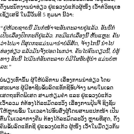
ດັ່ງພະນັກງານນໍາທ່ຽວ ຢູ່ແຂວງບໍ່ແກ້ວຜູ້ໜຶ່ງ ເວົ້າຕໍ່ວິທຍຸເອ
ເຊັຽເສຣີ ໃນມື້ວັນທີ 5 ກຸມພາ ນີ້ວ່າ:
“ຢູ່ຫ້ວຍຊາຍນີ້ ມັນກໍໜ້າຈະອັນຕະລາຍຢູ່ແລ້ວ. ອັນນີ້ກໍ
ເປັນເລື່ອງປົກກະຕິຢູ່ແລ້ວ. ກະມີແຕ່ເລື່ອງນີ້ ຫັ້ນແຫຼະ. ຄັນ
ວ່າໄປມາ ດີສຸດກະແມ່ນມານໍາບໍລິສັດ, ຈ້າງໄກນີ້ ນໍາໄປ
ທ່ອງທ່ຽວ ແລ້ວມັນຈັ່ງປອດໄພກວ່າ. ຄັນໄປຄົນດຽວນີ້, ບໍ່ຮູ້
ທາງ ອັນນີ້ ໄປມັນກໍອັນຕະລາຍ ບໍ່ມີໃຜຮັບຮູ້ນໍາ ແມ່ນບໍຫ
ລະ.”
ບໍ່ພຽງເທົ່ານັ້ນ ຜູ້ໃຫ້ບໍລິການ ເລື່ອງການນໍາທ່ຽວ ໂດຍ
ສະເພາະ ຜູ້ມີອາຊີບຂັບລົດແທັກຊີຮັບຈ້າງ ພາຍໃນເຂດ
ເສດຖະກິດພິເສດ ສາມຫ່ຽມຄໍາ ແລະ ຢູ່ແຂວງບໍ່ແກ້ວ
ເວົ້າລວມ ກໍຕ້ອງໄດ້ລະມັດລະວັງ ເລື່ອງການປຸ້ນຈີ້ ຊິງຊັບ
ໃຫ້ຫຼາຍຂຶ້ນ ໃນເວລາໄປຮັບສົ່ງຜູ້ໂດຍສານແປກໜ້າ ເປັນ
ຕົ້ນໃນເວລາກາງຄືນ ຕ້ອງໄດ້ລະມັດລະວັງ ຫຼາຍທີ່ສຸດ, ດັ່ງ
ຄົນຂັບລົດແທັກຊີ ຢູ່ແຂວງບໍ່ແກ້ວ ຜູ້ໜຶ່ງ ເວົ້າໃນມື້ດຽວກັນ