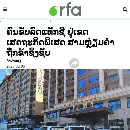
ໝວດ
ຄົ້
ຂ້າມໄປຍັງເນື້ອຫາຫຼັກ
ຄົນຂັບລົດແທັກຊີ ຢູ່ເຂດ
ເສດຖະກິດພິເສດ ສາມຫຼ່ຽມຄໍາ
ຖືກຂ້າຊິງຊັບ
ຈຳປາທອງ
2025.02.05