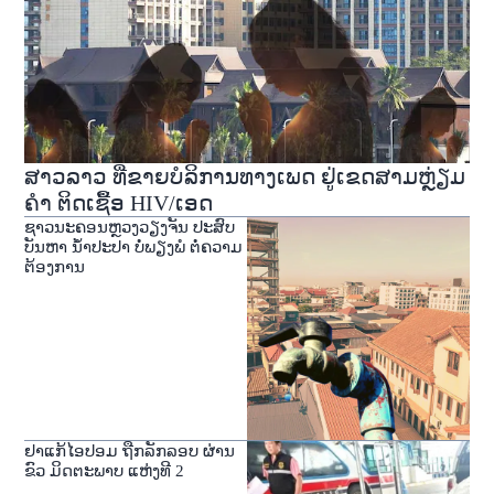
ສາວລາວ ທີ່ຂາຍບໍລິການທາງເພດ ຢູ່ເຂດສາມຫຼ່ຽມ
ຄຳ ຕິດເຊື້ອ HIV/ເອດ
ຊາວນະຄອນຫຼວງວຽງຈັນ ປະສົບ
ບັນຫາ ນໍ້າປະປາ ບໍ່ພຽງພໍ ຕໍ່ຄວາມ
ຕ້ອງການ
ຢາແກ້ໄອປອມ ຖືກ​ລັກ​ລອບ ຜ່ານ
ຂົວ ມິດຕະພາບ ແຫ່ງທີ 2