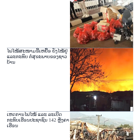
ໄຟໄໝ້ສະໜາມຂີ້ເຫຍື້ອ ຍັງໄໝ້ຢູ່
ແລະກະທົບ ຕໍ່ສຸຂະພາບຂອງຊາວ
ບ້ານ
ເຫດການໄຟໄໝ້ ແລະ ລະເບີດ
ກະທົບເຮືອນປະຊາຊົນ 142 ຫຼັງຄາ
ເຮືອນ