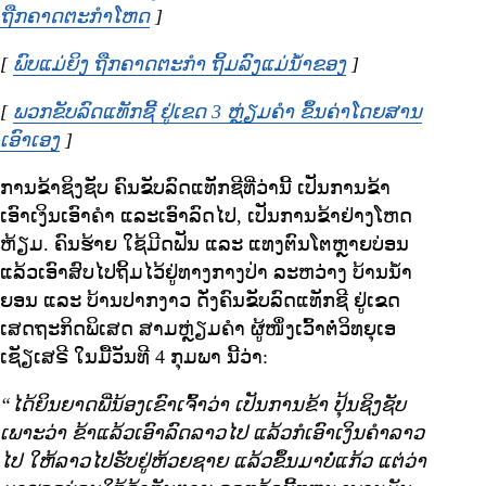
ຖືກຄາດຕະກໍາໂຫດ
Opens in new window
]
[
ພົບແມ່ຍິງ ຖືກຄາດຕະກໍາ ຖິ້ມລົງແມ່ນໍ້າຂອງ
Opens in new wi
]
[
ພວກຂັບລົດແທັກຊີ້ ຢູ່ເຂດ 3 ຫຼ່ຽມຄໍາ ຂຶ້ນຄ່າໂດຍສານ
ເອົາເອງ
Opens in new window
]
ການຂ້າຊິງຊັບ ຄົນຂັບລົດແທັກຊີທີ່ວ່ານີ້ ເປັນການຂ້າ
ເອົາເງິນເອົາຄໍາ ແລະເອົາລົດໄປ, ເປັນການຂ້າຢ່າງໂຫດ
ຫ້ຽມ. ຄົນຮ້າຍ ໃຊ້ມີດຟັນ ແລະ ແທງຕົນໂຕຫຼາຍບ່ອນ
ແລ້ວເອົາສົບໄປຖິ້ມໄວ້ຢູ່ທາງກາງປ່າ ລະຫວ່າງ ບ້ານນໍ້າ
ຍອນ ແລະ ບ້ານປາກງາວ ດັ່ງຄົນຂັບລົດແທັກຊີ ຢູ່ເຂດ
ເສດຖະກິດພິເສດ ສາມຫຼ່ຽມຄໍາ ຜູ້ໜຶ່ງເວົ້າຕໍ່ວິທຍຸເອ
ເຊັຽເສຣີ ໃນມື້ວັນທີ 4 ກຸມພາ ນີ້ວ່າ:
“ໄດ້ຍິນຍາດພີ່ນ້ອງເຂົາເຈົ້າວ່າ ເປັນການຂ້າ ປຸ້ນຊິງຊັບ
ເພາະວ່າ ຂ້າແລ້ວເອົາລົດລາວໄປ ແລ້ວກໍເອົາເງິນຄໍາລາວ
ໄປ ໃຫ້ລາວໄປຮັບຢູ່ຫ້ວຍຊາຍ ແລ້ວຂຶ້ນມາບໍ່ແກ້ວ ແຕ່ວ່າ