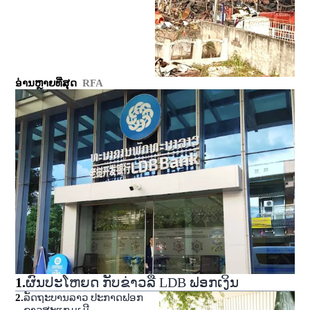
ອ່ານຫຼາຍທີ່ສຸດ
RFA
1
.
ຜົນປະໂຫຍດ ກັບຂ່າວລື LDB ຟອກເງິນ
2
.
ລັດຖະບານລາວ ປະກາດຟອກ