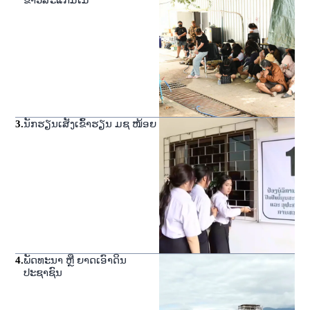
ຂາວສະແກມເມີ
3
.
ນັກຮຽນເສັງເຂົ້າຮຽນ ມຊ ໜ້ອຍ
4
.
ພັດທະນາ ຫຼື ຍາດເອົາດິນ
ປະຊາຊົນ