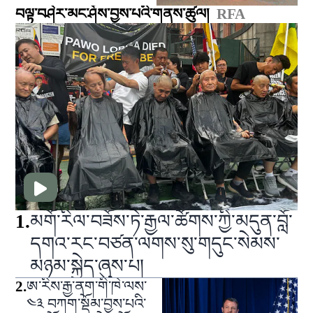
བལྟ་བཤེར་མང་ཤོས་བྱས་པའི་གནས་ཚུལ།
RFA
1
.
མགོ་རིལ་བཟོས་ཏེ་རྒྱལ་ཚོགས་ཀྱི་མདུན་བློ་
དགའ་རང་བཙན་ལགས་སུ་གདུང་སེམས་
མཉམ་སྐྱེད་ཞུས་པ།
2
.
ཨ་རིས་རྒྱ་ནག་གི་ཁེ་ལས་
༤༣ བཀག་སྡོམ་བྱས་པའི་