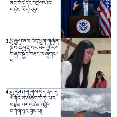
ནང་བོད་དང་འབྲེལ་ཡོད་
གཉིས་ཡོད་འདུག
3
.
ཕྱི་རྒྱལ་ནས་བོད་ཕྲུག་གཞོན་
སྐྱེས་ཚོས་རྡ་སར་བོད་ཀྱི་རིག་
གཞུང་སྦྱོང་བརྡར་ལ་ཞུགས་
པ།
4
.
རྒྱ་རིཊ་ཤིག་གིས་བོད་ནང་དུ་
༧གོང་ས་མཆོག་གི་སྐུ་པར་
བསྟན་པར་འཛིན་བཟུང་
བཀག་ཉར་བྱས་པ།