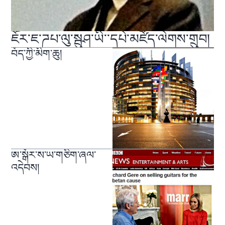
ཇོར་ཇ་ཌཔ་ལུ་སྦུཤ་ཡི་་དཔེ་མཛོད་ལེགས་གྲུབ།
བོད་ཀྱི་མིག་ཆུ།
ཨ་སྒོར་ས་ཡ་གཅིག་ཞལ་
འདེབས།