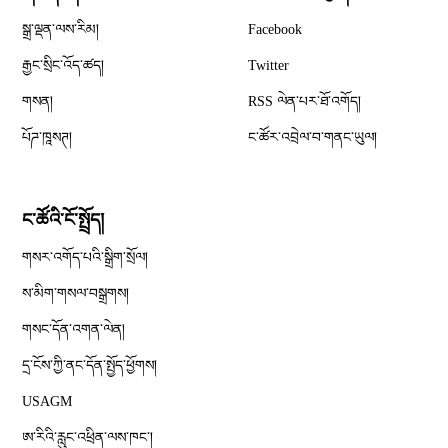
Opens in new window
སྒྲ་ལྡན་ལས་རིམ།
Facebook
Opens in new window
རྒྱང་སྲིང་འོད་ཚད།
Twitter
Opens in new window
གསན།
RSS ལེན་པར་ཐོ་འགོད།
པོཌ་ཁཱསཊ།
ང་ཚོར་འབྲེལ་བ་གནང་ཡུལ།
ང་ཚོའི་ངོ་སྤྲོད།
གསར་འགོད་པའི་སྒྲིག་སྲོལ།
Opens in new window
ས་མིག་གསལ་བསྒྲགས།
གསང་དོན་འགན་ལེན།
དྲ་ངོས་ཀྱི་ནང་དོན་སྤྱོད་ཕྱོགས།
Opens in new window
USAGM
Opens in new window
ཨ་རིའི་རླུང་འཕྲིན་ལས་ཁང༌།