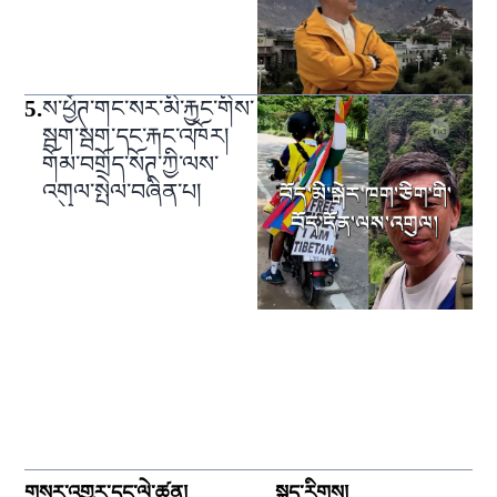
5
.
ས་ཕྱོཊ་གང་སར་མི་རྐྱང་གིས་
སྦག་སྦག་དང་རྐང་འཁོར།
གོམ་བགྲོད་སོཊ་ཀྱི་ལས་
འགུལ་སྤེལ་བཞིན་པ།
གསར་འགྱུར་དང་ལེ་ཚན།
སྐད་རིགས།