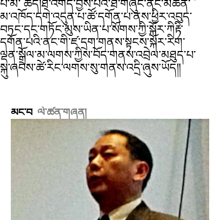
པ་མ་ ཚད།ཐོ་འགོད་བྱས་པའི་ཐོ་གཞུང་ནང་མཚན་
མ་འཁོད་དགེ་འདུན་པ་ཚོ་དགོན་པ་ནས་ཕྱིར་འབུད་
བཏང་དང་གཏོང་མུས་ཡིན་པ་སོགས་ཀྱི་སྐོར་ཀིརྟི་
དགོན་པའི་ནང་གི་ཛ་དྲག་གནས་སྟངས་སྐོར་རིག་
ལྡན་སྒྲོལ་མ་ལགས་ཀྱིས་བོད་གནས་འབྲེལ་མཐུད་པ་
སྐུ་ཞབས་ཚེ་རིང་ལགས་སུ་གནས་འདྲི་ཞུས་ཡོད༎
མང་བ
ལེ་ཚན་གཞན།