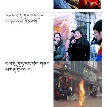
རང་བཙན་གསལ་བསྒྲཌ་
གནང་ནས་ལོ་༡༠༠།
བལ་ཡུལ་དུ་རང་སྲེག་གནང་
མཁན་གྲོངས་བ།