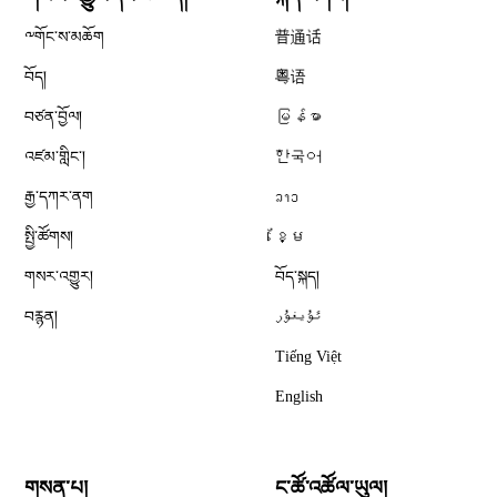
༸གོང་ས་མཆོག
普通话
བོད།
粤语
བཙན་བྱོལ།
မြန်မာ
འཛམ་གླིང༌།
한국어
རྒྱ་དཀར་ནག
ລາວ
སྤྱི་ཚོགས།
ខ្មែ
གསར་འགྱུར།
བོད་སྐད།
བརྙན།
ئۇيغۇر
Tiếng Việt
English
གསན་པ།
ང་ཚོ་འཚོལ་ཡུལ།