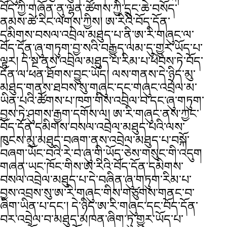
བོད་ཀྱི་གཞོན་ནུ་ལྷན་ཚོགས་ཀྱི་དྲུང་ཆེ་བསོད་
ནམས་ཚེ་རིང་ལགས་ཀྱིས། ཨ་རིའི་བོད་དོན་
དམིགས་བསལ་འབྲེལ་མཐུད་པ་ནི་ཨ་རི་གཞུང་ལ་
བོད་དོན་ཞུ་གཏུག་བྱ་སའི་བརྒྱུད་ལམ་དུ་གྱུར་ཡོད་པ་
ལྟར། དེ་སྔ་ནས་འབྲེལ་མཐུད་པ་རིམ་པ་ཕེབས་ཏེ་བོད་
དོན་ལ་ཕན་ཐོགས་བྱུང་ཡོད། ལས་གནས་དེ་ཉིད་མུ་
མཐུད་གནས་ཐབས་སུ་གཞུང་དང་གཞུང་འབྲེལ་མ་
ཡིན་པའི་ཚོགས་པ་ཁག་གིས་འབྲེལ་བ་དང་ཞུ་གཏུག་
བྱས་ཏེ་ཤུགས་རྒྱག་དགོས་ལ། ཨ་རི་གཞུང་ནས་ཀྱང་
བོད་དོན་དམིགས་བསལ་འབྲེལ་མཐུད་པའི་ལས་
ཁུངས་མུ་མཐུད་བཞག་ནས་འབྲེལ་མཐུད་པ་བསྐོ་
བཞག་ཡོང་བའི་རེ་བ་ཞུ་གི་ཡོད་ཅེས་གསུང་གི་འདུག
གཞན་ཡང་ཁོང་གིས་ཨ་རིའི་བོད་དོན་དམིགས་
བསལ་འབྲེལ་མཐུད་པ་དེ་བཞིན་ཞུ་གཏུག་རིམ་པ་
བྱས་འབྲས་སུ་ཨ་རི་གཞུང་གིས་གཙུགས་གནང་བ་
ཞིག་ཡིན་པ་དང་། དེ་ཉིད་ཨ་རི་གཞུང་དང་བོད་དོན་
བར་འབྲེལ་བ་མཐུད་མཁན་ཞིག་ཏུ་གྱུར་ཡོད་པ་