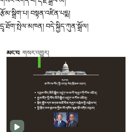
གསར་འགོད་པ། རྡོ་རྗེ་སྒྲོལ་མ།
རྩོམ་སྒྲིག་པ། བསྟན་འཛིན་པདྨ།
དྲྭ་ཐོག་སྤེལ་མཁན། བདེ་སྐྱིད་ཀུན་སྒྲོལ།
མང་བ
གསར་འགྱུར།