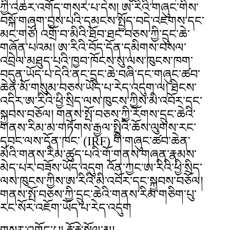
ཀྱི་འཆར་འགོད་གསར་པ་དེས། ཨ་རིའི་གཞུང་གིས་
བསྐོ་གཞག་བྱས་པའི་དམངས་སྤྱོད་བདེ་འཇགས་དང་
མང་གཙོ། འགྲོ་བ་མིའི་ཐོབ་ཐང་བཅས་ཀྱི་དྲུང་ཆེ་
གཞོན་པའམ། ཨ་རིའི་བོད་དོན་དམིགས་བསལ་
འབྲེལ་མཐུད་པའི་ཁྱབ་ཁོངས་སུ་ལས་ཁུངས་ཁག་
བདུན་ཡོད་པ་དེའི་ནང་དྲུང་ཆེ་བཞི་དང་གཞུང་ཚབ་
ཆེན་མོ་གསུམ་བཅས་ཡོད་པ་རེད་འདུག་ལ། ཐེངས་
འདིར་ཨ་རིའི་ཕྱི་སྲིད་ལས་ཁུངས་ཀྱིས་མི་འབོར་དང་
སྐྱབས་བཅོལ། གནས་སྤོ་བཅས་ཀྱི་རོགས་དྲུང་ཆེའི་
གནས་རིམ་མ་གཏོགས་རྒྱལ་སྤྱིའི་ཆོས་ལུགས་རང་
དབང་ལས་དོན་ཁང་ (IRF) གི་གཞུང་ཚབ་ཆེན་
མོའི་གནས་རིམ་ཚུད་པའི་གོ་གནས་གཞན་རྣམས་
མེད་པར་བཟོས་ཡོད་འདུག འོན་ཀྱང་ཨ་རིའི་ཕྱི་སྲིད་
ལས་ཁུངས་ཀྱིས་ཨ་རིའི་མི་འབོར་དང་སྐྱབས་བཅོལ།
གནས་སྤོ་བཅས་ཀྱི་དྲུང་ཆེའི་གནས་རིམ་གཅིག་པུ་
རང་སོར་འཇོག་ཡོད་པ་རེད་འདུག