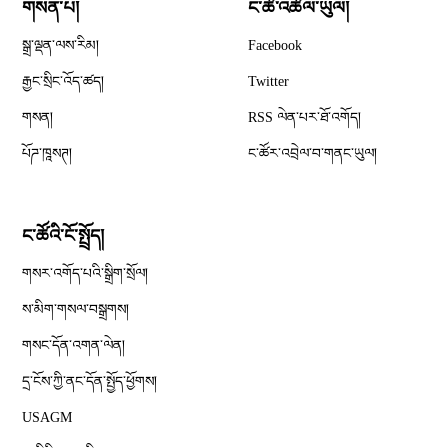
གསན་པ།
ང་ཚོ་འཚོལ་ཡུལ།
Opens in new window
སྒྲ་ལྡན་ལས་རིམ།
Facebook
Opens in new window
རྒྱང་སྲིང་འོད་ཚད།
Twitter
Opens in new window
གསན།
RSS ལེན་པར་ཐོ་འགོད།
པོཌ་ཁཱསཊ།
ང་ཚོར་འབྲེལ་བ་གནང་ཡུལ།
ང་ཚོའི་ངོ་སྤྲོད།
གསར་འགོད་པའི་སྒྲིག་སྲོལ།
Opens in new window
ས་མིག་གསལ་བསྒྲགས།
གསང་དོན་འགན་ལེན།
དྲ་ངོས་ཀྱི་ནང་དོན་སྤྱོད་ཕྱོགས།
Opens in new window
USAGM
Opens in new window