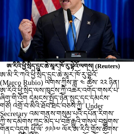
ཨ་རིའི་ཕྱི་སྲིད་དྲུང་ཆེ་མཱར་ཁོ་རུ་བྷེའོ་ལགས།
(Reuters)
ཨ་མི་རི་ཀའི་ཕྱི་སྲིད་དྲུང་ཆེ་མཱར་ཁོ་རུ་བྷེའོ་
(Marco Rubio) ལགས་ཀྱིས་ཟླ་ ༤ ཚེས་ ༢༢ ཉིན།
ཨ་རིའི་ཕྱི་སྲིད་ལས་ཁུངས་ཀྱི་འཆར་འགོད་གསར་པ་
ཞིག་གི་འོག དམངས་སྤྱོད་ཉེན་སྲུང་དང་དམངས་
གཙོ། འགྲོ་བ་མིའི་ཐོབ་ཐང་བཅས་ཀྱི་ Under
Secretary འམ་གནས་གསུམ་པའི་དཔོན་རིགས་
ཀྱི་ས་དམིགས་ཀྱང་མེད་པ་བཟོ་རྒྱུའི་གསལ་བསྒྲགས་
གནང་འདུག ཕྱི་ལོ་ ༡༩༩༧ ལོར་ཨ་རིའི་གྲོས་ཚོགས་