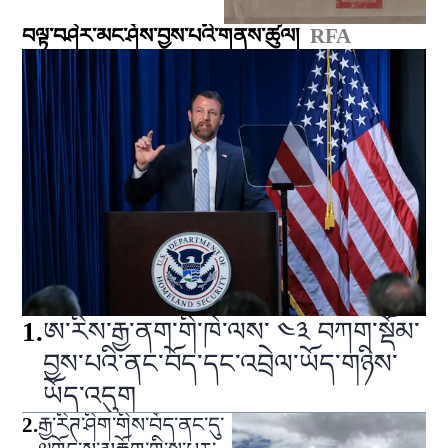
བལྟ་བཤེར་མང་ཤོས་བྱས་པའི་གནས་ཚུལ།
RFA
1
.
ཨ་རིས་རྒྱ་ནག་གི་ཁེ་ལས་ ༤༣ བཀག་སྡོམ་
བྱས་པའི་ནང་བོད་དང་འབྲེལ་ཡོད་གཉིས་
ཡོད་འདུག
2
.
རྒྱ་རིཊ་ཤིག་གིས་བོད་ནང་དུ་