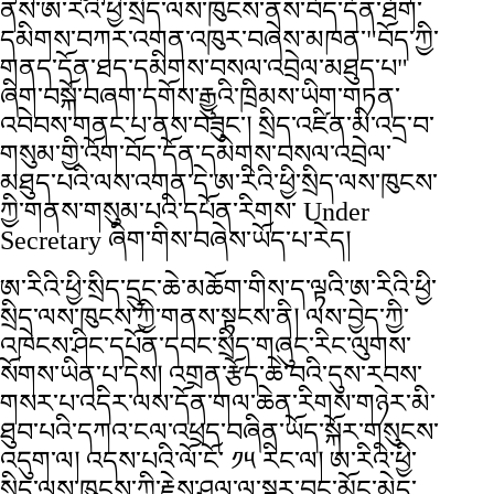
ནས་ཨ་རིའི་ཕྱི་སྲིད་ལས་ཁུངས་ནས་བོད་དོན་ཐོག་
དམིགས་བཀར་འགན་འཁུར་བཞེས་མཁན་"བོད་ཀྱི་
གནད་དོན་ཐད་དམིགས་བསལ་འབྲེལ་མཐུད་པ"
ཞིག་བསྐོ་བཞག་དགོས་རྒྱུའི་ཁྲིམས་ཡིག་གཏན་
འབེབས་གནང་པ་ནས་བཟུང་། སྲིད་འཛིན་མི་འདྲ་བ་
གསུམ་གྱི་འོག་བོད་དོན་དམིགས་བསལ་འབྲེལ་
མཐུད་པའི་ལས་འགན་དེ་ཨ་རིའི་ཕྱི་སྲིད་ལས་ཁུངས་
ཀྱི་གནས་གསུམ་པའི་དཔོན་རིགས་ Under
Secretary ཞིག་གིས་བཞེས་ཡོད་པ་རེད།
ཨ་རིའི་ཕྱི་སྲིད་དྲུང་ཆེ་མཆོག་གིས་ད་ལྟའི་ཨ་རིའི་ཕྱི་
སྲིད་ལས་ཁུངས་ཀྱི་གནས་སྟངས་ནི། ལས་བྱེད་ཀྱི་
འཁེངས་ཤིང་དཔོན་དབང་སྲིད་གཞུང་རིང་ལུགས་
སོགས་ཡིན་པ་དེས། འགྲན་རྩོད་ཆེ་བའི་དུས་རབས་
གསར་པ་འདིར་ལས་དོན་གལ་ཆེན་རིགས་གཉེར་མི་
ཐུབ་པའི་དཀའ་ངལ་འཕྲད་བཞིན་ཡོད་སྐོར་གསུངས་
འདུག་ལ། འདས་པའི་ལོ་ངོ་ ༡༥ རིང་ལ། ཨ་རིའི་ཕྱི་
སྲིད་ལས་ཁུངས་ཀྱི་རྗེས་ཤུལ་ལ་སྔར་བྱུང་མྱོང་མེད་