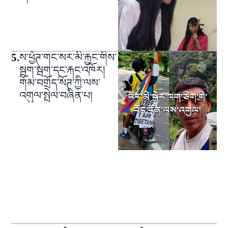
5
.
ས་ཕྱོཊ་གང་སར་མི་རྐྱང་གིས་
སྦག་སྦག་དང་རྐང་འཁོར།
གོམ་བགྲོད་སོཊ་ཀྱི་ལས་
འགུལ་སྤེལ་བཞིན་པ།