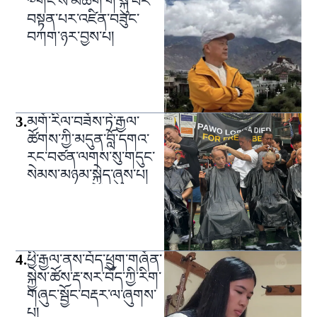
༧གོང་ས་མཆོག་གི་སྐུ་པར་
བསྟན་པར་འཛིན་བཟུང་
བཀག་ཉར་བྱས་པ།
3
.
མགོ་རིལ་བཟོས་ཏེ་རྒྱལ་
ཚོགས་ཀྱི་མདུན་བློ་དགའ་
རང་བཙན་ལགས་སུ་གདུང་
སེམས་མཉམ་སྐྱེད་ཞུས་པ།
4
.
ཕྱི་རྒྱལ་ནས་བོད་ཕྲུག་གཞོན་
སྐྱེས་ཚོས་རྡ་སར་བོད་ཀྱི་རིག་
གཞུང་སྦྱོང་བརྡར་ལ་ཞུགས་
པ།