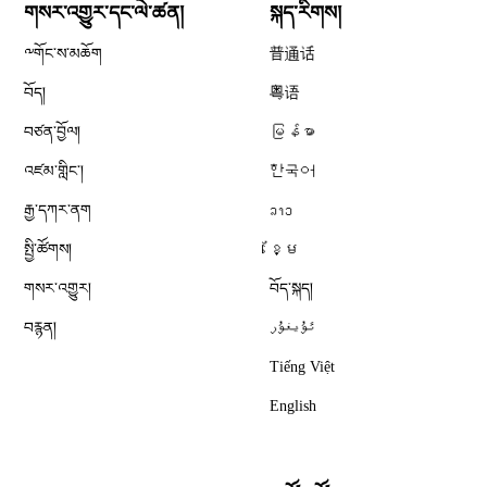
གསར་འགྱུར་དང་ལེ་ཚན།
སྐད་རིགས།
༸གོང་ས་མཆོག
普通话
བོད།
粤语
བཙན་བྱོལ།
မြန်မာ
འཛམ་གླིང༌།
한국어
རྒྱ་དཀར་ནག
ລາວ
སྤྱི་ཚོགས།
ខ្មែ
གསར་འགྱུར།
བོད་སྐད།
བརྙན།
ئۇيغۇر
Tiếng Việt
English