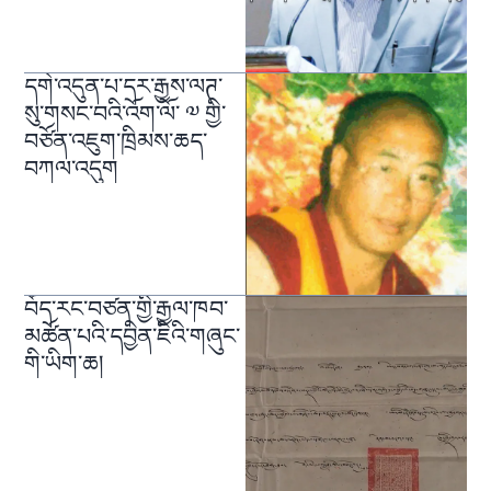
དགེ་འདུན་པ་དར་རྒྱས་ལཊ་
སུ་གསང་བའི་འོག་ལོ་ ༧ གྱི་
བཙོན་འཇུག་ཁྲིམས་ཆད་
བཀལ་འདུག
བོད་རང་བཙན་གྱི་རྒྱལ་ཁབ་
མཚོན་པའི་དབྱིན་ཇིའི་གཞུང་
གི་ཡིག་ཆ།