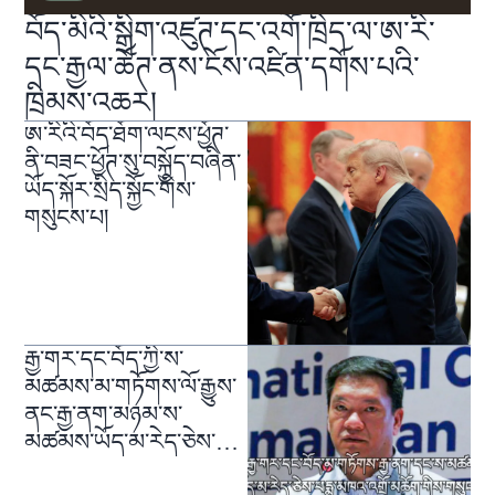
བོད་མིའི་སྒྲིག་འཛུཊ་དང་འགོ་ཁྲིད་ལ་ཨ་རི་
དང་རྒྱལ་ཚོཊ་ནས་ངོས་འཛིན་དགོས་པའི་
ཁྲིམས་འཆར།
ཨ་རིའི་བོད་ཐོག་ལངས་ཕྱོཊ་
ནི་བཟང་ཕྱོཊ་སུ་བསྐྱོད་བཞིན་
ཡོད་སྐོར་སྲིད་སྐྱོང་གིས་
གསུངས་པ།
རྒྱ་གར་དང་བོད་ཀྱི་ས་
མཚམས་མ་གཏོགས་ལོ་རྒྱུས་
ནང་རྒྱ་ནག་མཉམ་ས་
མཚམས་ཡོད་མ་རེད་ཅེས་
གསུངས་པ།