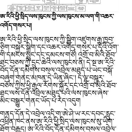
ཨ་རིའི་ཕྱི་སྲིད་ལས་ཁུངས་ཀྱི་ལས་ཁུངས་མ་ལག་གི་འཆར་
འགོད་གསར་པ།
ཨ་རིའི་ཕྱི་སྲིད་ལས་ཁུངས་ཀྱི་སྒྲིག་འཛུགས་རྒྱ་ཁྱབ་
ཅིག་བསྐྱར་སྒྲིག་དང་འཆར་འགོད་གསར་པ་དེའི་འོག་
གི་དམངས་སྲུང་དང་དམངས་གཙོ། འགྲོ་བ་མིའི་ཐོབ་
ཐང་བཅས་ཀྱི་དྲུང་ཆེའི་ལས་ཁུངས་ནི། དེ་སྔ་ཨ་རིའི་
བོད་དོན་དམིགས་བསལ་འབྲེལ་མཐུད་པ་ཡང་བསྐོ་
བཞག་གནང་མཁན་དེ་ཡིན་ཞིང་། ད་ལྟ་བསྐྱར་
བཅོས་ཀྱིས་ཕྱི་རྒྱལ་རོགས་སྐྱོར་དང་འགྲོ་བ་མིའི་ཐོབ་
ཐང་ལས་དོན་འབྲེལ་མཐུད་པའི་ལས་ཁུངས་ཞེས་
མིང་བསྒྱུར་གནང་ཡོད་པ་རེད་འདུག
གནད་དོན་དེ་འབྲེལ་འདི་ག་ཨེ་ཤེ་ཡ་རང་དབང་རླུང་
འཕྲིན་ཁང་ནས་ཨ་རིའི་ཕྱི་སྲིད་ལས་ཁུངས་སུ་ཡིག་
ཐོག་བརྒྱུད། ཨ་རིའི་བོད་དོན་དམིགས་བསལ་འབྲེལ་