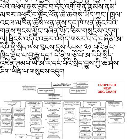
པའི་འཕེལ་རྒྱས་བྱུང་བ་དང་འགྲོ་གྲོན་རྣམས་ནམ་
མཁར་འཕྱུར་བ་ལྟར་ཕོན་ཆེ་ཆགས་ཡོད་ཀྱང་། ཁྲལ་
འཇལ་མཁན་ཚོས་ཕན་ནུས་དང་ཁེ་ཕན་ཆུང་བའི་
གནས་སྟངས་མྱོང་བཞིན་ཡོད་ཅེས་གསུངས་འདུག་
ལ། ཐེངས་འདིའི་འཆར་འགོད་གསར་པ་དེ་བཞིན་ཨ་
རིའི་ཕྱི་སྲིད་ལས་ཁུངས་དུས་རབས་ ༢༡ པའི་ནང་
ཁྲིད་ཐུབ་པ་བྱ་རྒྱུ་དང་། དེ་ནི་གཙོ་བོ་ཨ་རིའི་སྲིད་
འཛིན་ཊམཔ་ཡི་ཨ་རི་དང་པོའི་སྲིད་བྱུས་ཀྱི་ཆ་ཤས་
ཤིག་ཡིན་པ་གསུངས་འདུག