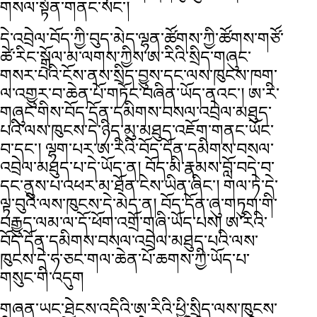
གསལ་སྟོན་གནང་སོང་།
དེ་འབྲེལ་བོད་ཀྱི་བུད་མེད་ལྷན་ཚོགས་ཀྱི་ཚོགས་གཙོ་
ཚེ་རིང་སྒྲོལ་མ་ལགས་ཀྱིས་ཨ་རིའི་སྲིད་གཞུང་
གསར་པའི་ངོས་ནས་སྲིད་བྱུས་དང་ལས་ཁུངས་ཁག་
ལ་འགྱུར་བ་ཆེན་པོ་གཏོང་བཞིན་ཡོད་ནའང་། ཨ་རི་
གཞུང་གིས་བོད་དོན་དམིགས་བསལ་འབྲེལ་མཐུད་
པའི་ལས་ཁུངས་དེ་ཉིད་མུ་མཐུད་འཇོག་གནང་ཡོང་
བ་དང་། ལྷག་པར་ཨ་རིའི་བོད་དོན་དམིགས་བསལ་
འབྲེལ་མཐུད་པ་དེ་ཡོད་ན། བོད་མི་རྣམས་བློ་བདེ་བ་
དང་ནུས་པ་འཕར་མ་ཐོན་ངེས་ཡིན་ཞིང་། གལ་ཏེ་དེ་
ལྟ་བུའི་ལས་ཁུངས་དེ་མེད་ན། བོད་དོན་ཞུ་གཏུག་གི་
བརྒྱུད་ལམ་ལ་དོ་ཕོག་འགྲོ་གཞི་ཡོད་པས། ཨ་རིའི་
བོད་དོན་དམིགས་བསལ་འབྲེལ་མཐུད་པའི་ལས་
ཁུངས་དེ་ཧ་ཅང་གལ་ཆེན་པོ་ཆགས་ཀྱི་ཡོད་པ་
གསུང་གི་འདུག
གཞན་ཡང་ཐེངས་འདིའི་ཨ་རིའི་ཕྱི་སྲིད་ལས་ཁུངས་