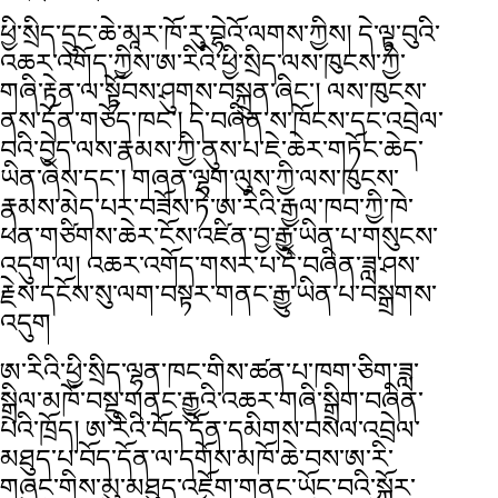
ཕྱི་སྲིད་དྲུང་ཆེ་མཱར་ཁོ་རུ་བྷེའོ་ལགས་ཀྱིས། དེ་ལྟ་བུའི་
འཆར་འགོད་ཀྱིས་ཨ་རིའི་ཕྱི་སྲིད་ལས་ཁུངས་ཀྱི་
གཞི་རྟེན་ལ་སྟོབས་ཤུགས་བསྐྲུན་ཞིང་། ལས་ཁུངས་
ནས་དོན་གཅོད་ཁང་། དེ་བཞིན་ས་ཁོངས་དང་འབྲེལ་
བའི་བྱེད་ལས་རྣམས་ཀྱི་ནུས་པ་ཇེ་ཆེར་གཏོང་ཆེད་
ཡིན་ཞེས་དང་། གཞན་ལྷག་ལུས་ཀྱི་ལས་ཁུངས་
རྣམས་མེད་པར་བཟོས་ཏེ་ཨ་རིའི་རྒྱལ་ཁབ་ཀྱི་ཁེ་
ཕན་གཙིགས་ཆེར་ངོས་འཛིན་བྱ་རྒྱུ་ཡིན་པ་གསུངས་
འདུག་ལ། འཆར་འགོད་གསར་པ་དེ་བཞིན་ཟླ་ཤས་
རྗེས་དངོས་སུ་ལག་བསྟར་གནང་རྒྱུ་ཡིན་པ་བསྒྲགས་
འདུག
ཨ་རིའི་ཕྱི་སྲིད་ལྷན་ཁང་གིས་ཚན་པ་ཁག་ཅིག་ཟླ་
སྒྲིལ་མཁོ་བསྡུ་གནང་རྒྱུའི་འཆར་གཞི་སྒྲིག་བཞིན་
པའི་ཁྲོད། ཨ་རིའི་བོད་དོན་དམིགས་བསལ་འབྲེལ་
མཐུད་པ་བོད་དོན་ལ་དགོས་མཁོ་ཆེ་བས་ཨ་རི་
གཞུང་གིས་མུ་མཐུད་འཇོག་གནང་ཡོང་བའི་སྐོར་