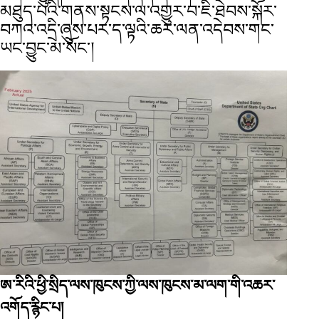
མཐུད་པའི་གནས་སྟངས་ལ་འགྱུར་བ་ཇི་ཐེབས་སྐོར་
བཀའ་འདྲི་ཞུས་པར་ད་ལྟའི་ཆར་ལན་འདེབས་གང་
ཡང་བྱུང་མ་སོང་།
ཨ་རིའི་ཕྱི་སྲིད་ལས་ཁུངས་ཀྱི་ལས་ཁུངས་མ་ལག་གི་འཆར་
འགོད་རྙིང་པ།