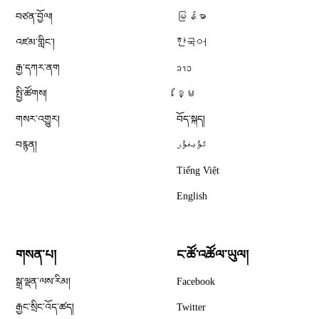
བཙན་བྱོལ།
မြန်မာ
འཛམ་གླིང༌།
한국어
རྒྱ་དཀར་ནག
ລາວ
སྤྱི་ཚོགས།
ខ្មែ
གསར་འགྱུར།
བོད་སྐད།
བརྙན།
ئۇيغۇر
Tiếng Việt
English
གསན་པ།
ང་ཚོ་འཚོལ་ཡུལ།
Opens in new window
སྒྲ་ལྡན་ལས་རིམ།
Facebook
Opens in new window
རྒྱང་སྲིང་འོད་ཚད།
Twitter