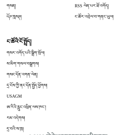
Opens in new window
གསན།
RSS ལེན་པར་ཐོ་འགོད།
པོཌ་ཁཱསཊ།
ང་ཚོར་འབྲེལ་བ་གནང་ཡུལ།
ང་ཚོའི་ངོ་སྤྲོད།
གསར་འགོད་པའི་སྒྲིག་སྲོལ།
Opens in new window
ས་མིག་གསལ་བསྒྲགས།
གསང་དོན་འགན་ལེན།
དྲ་ངོས་ཀྱི་ནང་དོན་སྤྱོད་ཕྱོགས།
Opens in new window
USAGM
Opens in new window
ཨ་རིའི་རླུང་འཕྲིན་ལས་ཁང༌།
རམ་འདེགས།
དྲ་བའི་ས་ཁྲ།