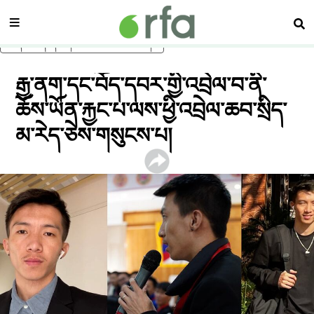
སྡེ་ཚན།
བཤ
ནང་དོན་གཙོ་བོར་མཆོང་།
རྒྱ་ནག་དང་བོད་དབར་གྱི་འབྲེལ་བ་ནི་
ཆོས་ཡོན་རྐྱང་པ་ལས་ཕྱི་འབྲེལ་ཆབ་སྲིད་
མ་རེད་ཅེས་གསུངས་པ།