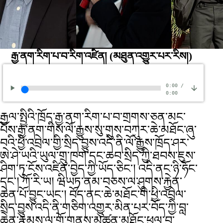
རྒྱ་ནག་རིག་པ་བ་རིག་འཛིན།
(མཐུན་འགྱུར་པར་རིས།)
0:00
/
0:00
རྒྱལ་སྤྱིའི་ཁྲོད་རྒྱ་ནག་རིག་པ་བ་གྲགས་ཅན་མང་
པོས་རྒྱ་ནག་གིས་ལོ་རྒྱུས་སུ་གུས་བཀུར་ཆེ་མཐོང་ཞུ་
བའི་ཕྱི་འབྲེལ་གྱི་སྲིད་བྱུས་འདི་ནི་ལོ་རྒྱུས་ཁྲོད་ཤར་
ཨེ་ཤེ་ཡའི་ཡུལ་གྲུ་ཁག་དང་ཆབ་སྲིད་ཀྱི་ཐབས་ཇུས་
ཤིག་ཏུ་ངོས་འཛིན་བྱེད་ཀྱི་ཡོད་ཅིང་། འདི་ནང་ཉི་ཧོང་
དང་། ཀོ་རི་ཡ། ཝིཡཏ་ནམ་བཅས་ལ་ཤུགས་རྐྱེན་
ཆེན་པོ་བྱུང་ཡང་། བོད་ནང་ཆེ་མཐོང་གི་ཕྱི་འབྲེལ་
སྲིད་བྱུས་འདི་ནི་གཅིག་འགྱུར་མིན་པར་བོད་ཀྱི་བླ་
ཆེན་རྣམས་ལ་གོ་གནས་མཚན་མཐོང་ཕུལ་བ་