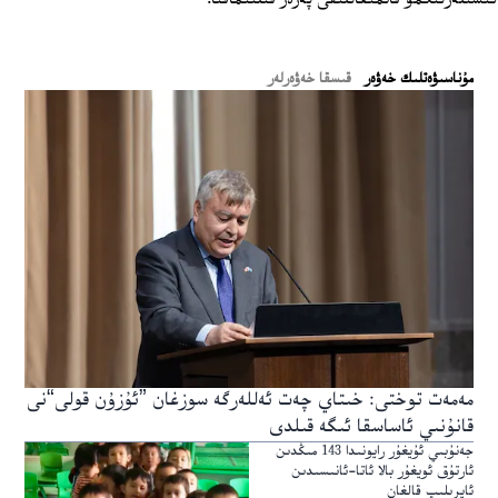
ﻣﯘﻧﺎﺳﯩﯟﻩﺗﻠﯩﻚ ﺧﻪﯞﻩﺭ
قىسقا خەۋەرلەر
مەمەت توختى: خىتاي چەت ئەللەرگە سوزغان ”ئۇزۇن قولى“نى
قانۇنىي ئاساسقا ئىگە قىلدى
جەنۇبىي ئۇيغۇر رايونىدا 143 مىڭدىن
ئارتۇق ئويغۇر بالا ئاتا-ئانىسىدىن
ئايرىلىپ قالغان