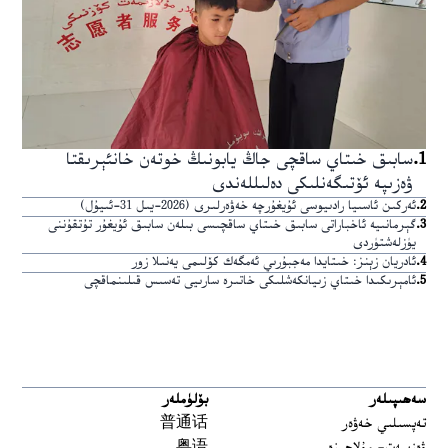
1
.
سابىق خىتاي ساقچى جاڭ يابونىڭ خوتەن خانئېرىقتا
ۋەزىپە ئۆتىگەنلىكى دەلىللەندى
2
.
ئەركىن ئاسىيا رادىيوسى ئۇيغۇرچە خەۋەرلىرى (2026-يىل 31-ئىيۇل)
3
.
گېرمانىيە ئاخباراتى سابىق خىتاي ساقچىسى بىلەن سابىق ئۇيغۇر تۇتقۇننى
يۈزلەشتۈردى
4
.
ئادريان زېنز: خىتايدا مەجبۇرىي ئەمگەك كۆلىمى يەنىلا زور
5
.
ئامېرىكىدا خىتاي زىيانكەشلىكى خاتىرە سارىيى تەسىس قىلىنماقچى
سەھىپىلەر
بۆلۈملەر
تەپسىلىي خەۋەر
普通话
ۋەزىيەت- مۇلاھىزە
粤语