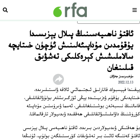
سەھىپە
ئىزد
ئاساسلىق مەزمۇنغا ئاتلاڭ
ئاقتۇ ناھىيەسىنىڭ پىلال يېزىسىدا
يۇقۇمدىن مۇداپىئەلىنىش ئۈچۈن خىتايچە
سالاملىشىش كېرەكلىكى تەشۋىق
قىلىنغان
مۇخبىرىمىز جەۋلان
2022.12.13
يېقىندا فېيسبوك قاتارلىق ئىجتىمائىي ئالاقە ۋاسىتىلىرىدە،
خىتايدىكى يۇقۇم ۋەزىيىتىدە يېڭى ئۆزگىرىشلەر بولۇۋاتقانلىقى،
قامالنىڭ نىسبەتەن بوشىتىلغانلىقى، ئەمما ۋىرۇستىن مۇداپىئە
كۆرۈشنىڭ داۋاملىشىۋاتقانلىقى ھەققىدە ۋىدىيولار تارقالماقتا.
بۇ ھەقتىكى ۋىدىيولاردىن بىرىدە، ئاقتۇ ناھىيەسى پىلال يېزىسى
ئاقتۇ كەنتىگە ئائىت بىر تەشۋىقات كۆرسىتىلگەن بولۇپ، ئۇنىڭدا