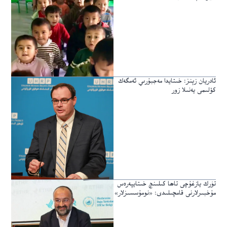
ئادريان زېنز: خىتايدا مەجبۇرىي ئەمگەك
كۆلىمى يەنىلا زور
تۈرك يازغۇچى تاھا كىلىنچ خىتايپەرەس
مۇخبىرلارنى قامچىلىدى: «نومۇسسىزلار»