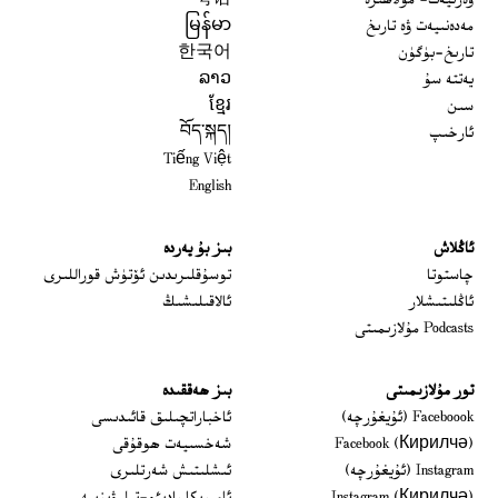
مەدەنىيەت ۋە تارىخ
မြန်မာ
تارىخ-بۈگۈن
한국어
يەتتە سۇ
ລາວ
سىن
ខ្មែរ
ئارخىپ
བོད་སྐད།
Tiếng Việt
English
ئاڭلاش
بىز بۇ يەردە
 window
چاستوتا
توسۇقلىرىدىن ئۆتۈش قوراللىرى
ئاڭلىتىشلار
ئالاقىلىشىڭ
Podcasts مۇلازىمىتى
تور مۇلازىمىتى
بىز ھەققىدە
Opens in new window
Faceboook (ئۇيغۇرچە)
ئاخباراتچىلىق قائىدىسى
Opens in new window
Facebook (Кирилчә)
شەخسىيەت ھوقۇقى
Opens in new window
Instagram (ئۇيغۇرچە)
ئىشلىتىش شەرتلىرى
Opens in new window
Instagram (Кирилчә)
ئامېرىكا رادىئو-تېلېۋىزىيە