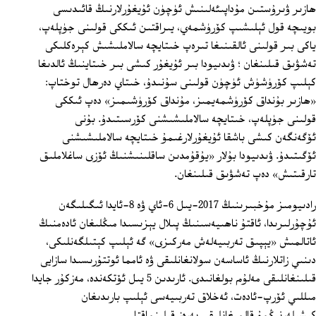
ھازىر ۋىرۇستىن مۇداپىئەلىنىش ئۈچۈن ئۇيغۇرلارنىڭ قائىدىسى
بويىچە قول ئېلىشىپ كۆرۈشمەي، يىراقتىن ئىككى قولىنى جۈپلەپ،
ياكى بىر قولىنى ئالقىنىغا تىرەپ خىتايچە سالاملىشىش كېرەكلىكى
تەشۋىق قىلىنغان ؛ ۋىدىيودا بىر ئۇيغۇر كىشى بىر خىتاينىڭ ئالدىغا
كېلىپ كۆرۈشۈش ئۈچۈن قولىنى سۇنىدۇ، خىتاي دەرھال توختاپ:
«ھازىر بۇنداق كۆرۈشمەيمىز، مۇنداق كۆرۈشىمىز» دەپ ئىككى
قولىنى جۈپلەپ، خىتايچە سالاملىشىشنى كۆرسىتىدۇ. بۇنى
ئۆگەنگەن كىشى باشقا ئۇيغۇرلارغىمۇ خىتايچە سالاملىشىشنى
ئۆگىتىدۇ. ۋىدىيودا بۇلار «يۇقۇمدىن ساقلىنىشنىڭ ئۆزى ساغلاملىق
تارقىتىش» دەپ تەشۋىق قىلىنغان.
رادىيومىز مۇخبىرىنىڭ 2017-يىل 6-ئاي ۋە 8-ئايدا ئىگىلىگەن
ئۇچۇرلىرىدا، ئاقتۇ ناھىيەسىنىڭ پىلال يېزىسىدا مىڭلىغان ئادەمنىڭ
ئاتالمىش «يېپىق تەربىيەلەش مەركىزى» گە ئېلىپ كېتىلگەنلىكى،
دىنىي زاتلارنىڭ ئاساسەن سولانغانلىقى ۋە ئامما ئوتتۇرىسىدا سازايى
قىلىنغانلىقى مەلۇم بولغانىدى. ئارىدىن 5 يىل ئۆتكەندە، مەزكۇر جايدا
مىللىي ئۆرپ-ئادەت، ئەخلاق تەربىيەسى ئېلىپ بارىدىغان
كىشىلەرنىڭمۇ قالمىغانلىقى پەرەز قىلىنماقتا.