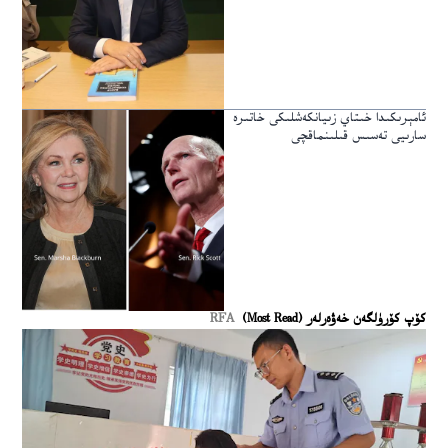
ئامېرىكىدا خىتاي زىيانكەشلىكى خاتىرە
سارىيى تەسىس قىلىنماقچى
كۆپ كۆرۈلگەن خەۋەرلەر (Most Read)
RFA