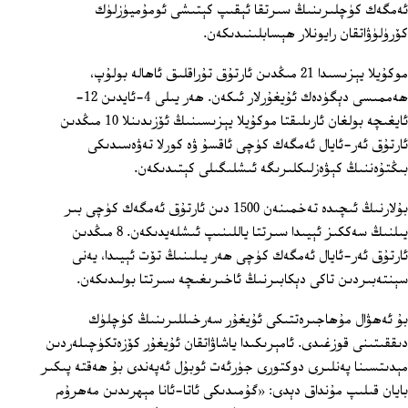
ئەمگەك كۈچلىرىنىڭ سىرتقا ئېقىپ كېتىشى ئومۇميۈزلۈك
كۆرۈلۈۋاتقان رايونلار ھېسابلىنىدىكەن.
موكۇيلا يېزىسىدا 21 مىڭدىن ئارتۇق تۇراقلىق ئاھالە بولۇپ،
ھەممىسى دېگۈدەك ئۇيغۇرلار ئىكەن. ھەر يىلى 4-ئايدىن 12-
ئايغىچە بولغان ئارىلىقتا موكۇيلا يېزىسىنىڭ ئۆزىدىنلا 10 مىڭدىن
ئارتۇق ئەر-ئايال ئەمگەك كۈچى ئاقسۇ ۋە كورلا تەۋەسىدىكى
بىڭتۇەننىڭ كېۋەزلىكلىرىگە ئىشلىگىلى كېتىدىكەن.
بۇلارنىڭ ئىچىدە تەخمىنەن 1500 دىن ئارتۇق ئەمگەك كۈچى بىر
يىلنىڭ سەككىز ئېيىدا سىرتتا ياللىنىپ ئىشلەيدىكەن. 8 مىڭدىن
ئارتۇق ئەر-ئايال ئەمگەك كۈچى ھەر يىلىنىڭ تۆت ئېيىدا، يەنى
سېنتەبىردىن تاكى دېكابىرنىڭ ئاخىرىغىچە سىرتتا بولىدىكەن.
بۇ ئەھۋال مۇھاجىرەتتىكى ئۇيغۇر سەرخىللىرىنىڭ كۈچلۈك
دىققىتىنى قوزغىدى. ئامېرىكىدا ياشاۋاتقان ئۇيغۇر كۆزەتكۈچىلەردىن
مېدىتسىنا پەنلىرى دوكتورى جۈرئەت ئوبۇل ئەپەندى بۇ ھەقتە پىكىر
بايان قىلىپ مۇنداق دېدى: «گۇمىدىكى ئاتا-ئانا مېھرىدىن مەھرۇم