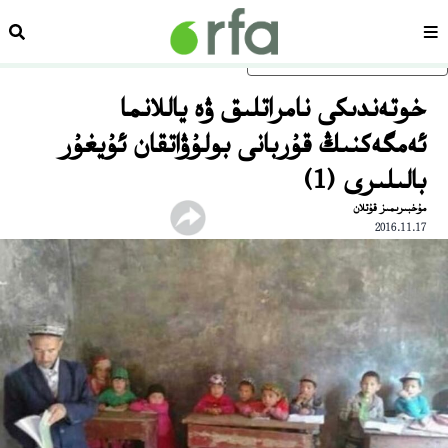
سەھىپە
ئىزد
ئاساسلىق مەزمۇنغا ئاتلاڭ
خوتەندىكى نامراتلىق ۋە ياللانما
ئەمگەكنىڭ قۇربانى بولۇۋاتقان ئۇيغۇر
بالىلىرى (1)
مۇخبىرىمىز قۇتلان
2016.11.17