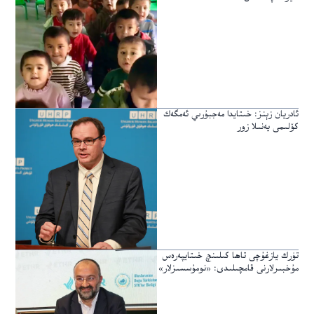
ئادريان زېنز: خىتايدا مەجبۇرىي ئەمگەك
كۆلىمى يەنىلا زور
تۈرك يازغۇچى تاھا كىلىنچ خىتايپەرەس
مۇخبىرلارنى قامچىلىدى: «نومۇسسىزلار»