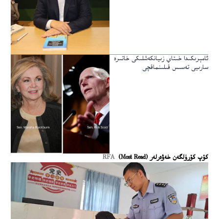
ئامېرىكىدا خىتاي زىيانكەشلىكى خاتىرە
سارىيى تەسىس قىلىنماقچى
كۆپ كۆرۈلگەن خەۋەرلەر (Most Read)
RFA