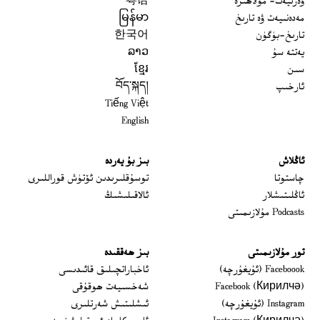
ۋەزىيەت- مۇلاھىزە
粤语
مەدەنىيەت ۋە تارىخ
မြန်မာ
تارىخ-بۈگۈن
한국어
يەتتە سۇ
ລາວ
سىن
ខ្មែរ
ئارخىپ
བོད་སྐད།
Tiếng Việt
English
ئاڭلاش
بىز بۇ يەردە
 window
چاستوتا
توسۇقلىرىدىن ئۆتۈش قوراللىرى
ئاڭلىتىشلار
ئالاقىلىشىڭ
Podcasts مۇلازىمىتى
تور مۇلازىمىتى
بىز ھەققىدە
Opens in new window
Faceboook (ئۇيغۇرچە)
ئاخباراتچىلىق قائىدىسى
Opens in new window
Facebook (Кирилчә)
شەخسىيەت ھوقۇقى
Opens in new window
Instagram (ئۇيغۇرچە)
ئىشلىتىش شەرتلىرى