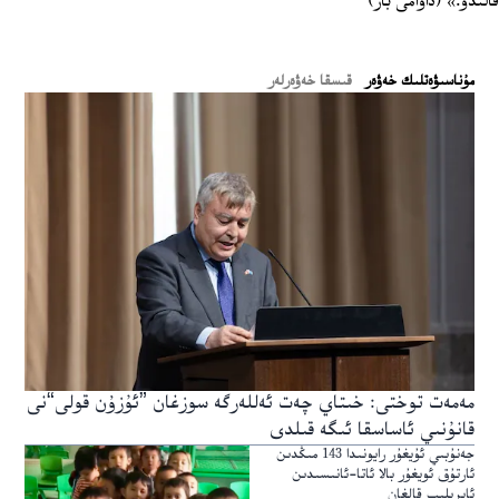
قالىدۇ.» (داۋامى بار)
ﻣﯘﻧﺎﺳﯩﯟﻩﺗﻠﯩﻚ ﺧﻪﯞﻩﺭ
قىسقا خەۋەرلەر
مەمەت توختى: خىتاي چەت ئەللەرگە سوزغان ”ئۇزۇن قولى“نى
قانۇنىي ئاساسقا ئىگە قىلدى
جەنۇبىي ئۇيغۇر رايونىدا 143 مىڭدىن
ئارتۇق ئويغۇر بالا ئاتا-ئانىسىدىن
ئايرىلىپ قالغان