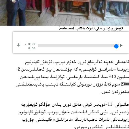
ئۇيغۇر يېزىلىرىدىكى نامرات مەكتەپ.
(weibo.com)
/
0:00
0:00
ئالدىنقى ھەپتە تەڭرىتاغ تورى خەۋەر بېرىپ، ئۇيغۇر ئاپتونوم
رايونىدا «نامراتلىق ئۆلچىمى» گە چۈشىدىغان يېزا ئاھالىلىرىدىن 2
مىليون 610 مىڭ كىشىنىڭ بارلىقىنى، ئۇلارنىڭ يىلدا بېرىلىدىغان
2300 سوم ئەڭ تۆۋەن تۇرمۇش كاپالىتىگە تايىنىپ ياشايدىغانلىقىنى
بىلدۈرگەن ئىدى.
ھالبۇكى، 11-نويابىر كۈنى خەلق تورى بىلەن جۇڭگو ئۇيغۇرچە
رادىيو تورى بۇنى ئىنكار قىلىدىغان خەۋەر بېرىپ، ئۇيغۇر ئاپتونوم
رايونىدىكى نامرات ناھىيەلەرنىڭ «نامراتلىق» قالپىقىنى چۆرۈپ
تاشلىغانلىقىنى ئىلگىرى سۈردى.