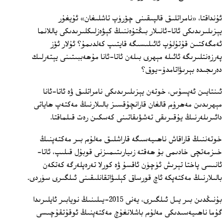
ئۇنداقتا، «نامراتلىق قالپىقىنى چۆرۈپ تاشلىغان» ئۇيغۇر
يېزىلىرىدىكى ئاتا-ئانىلار بىڭتۇەننىڭ كېۋەزلىكلىرىدىكى ياللانما
ئەمگەكتىن قۇتۇلۇپ ئائىلىسىگە قايتىپ كەلدىمۇ؟ ئۇلار ئۆز
پەرزەنتلىرىگە ئائىلە مېھرى بىلەن ئاتا-ئانا مۇھەببىتىنى يېتەرلىك
دەرىجىدە بېرىۋاتامدۇ-يوق؟
ئىنتايىن ئەپسۇس، خوتەن يېزىلىرىدىكى نامراتلىق ۋە ئاتا-ئانا
مېھرىدىن مەھرۇم قالغان قارانچۇقسىز بالىلارنىڭ مەكتەپ ھاياتى
دائىرىلەرنىڭ يۇقىرىقى تەشۋىقاتىنى كەسكىن رەت قىلماقتا.
خوتەننىڭ قاراقاش ناھىيەسىگە قاراشلىق مەلۇم بىر مەكتەپنىڭ
خىزمەتچى خادىمى بۇ ھەقتە زىيارىتىمىزنى قوبۇل قىلىپ، ئاتا-
ئانىسى پاختا تېرىش ئۈچۈن ئاقسۇ ۋە كورلا تەرەپلەرگە كەتكەن
بالىلارنىڭ مەكتەپكە ئاچ قورساق كېلىۋاتقانلىقىنى ئىلگىرى سۈردى.
بۇنىڭدىن بىر يىل ئىلگىرى، يەنى 2015-يىلىنىڭ نويابىر ئايلىرىدا
گۇما ناھىيەسىدىكى مەلۇم باشلانغۇچ مەكتەپنىڭ ئوقۇتقۇچىسى