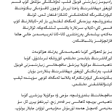
رادىيومىز زىيارىتىنى قوبۇل قىلىپ، تەۋەلىكتىكى مۇتلەق كۆپ قىسىم
ئۇيغۇر دېھقانلىرىنىڭ پاختا تېرىش ئۈچۈن ئاقسۇدىكى بىڭتۇەننىڭ
كېۋەزلىكلىرىگە كەتكەنلىكىنى ئاشكارا قىلغان ئىدى. ئۇنىڭ
بىلدۈرۈشىچە، يېزىدىكى ئەمگەك ئىقتىدارى بار ئەر-ئاياللارنىڭ كۆپ
قىسمى ئاي-ئايلاپ سىرتلاردا ياللىنىپ ئىشلىگەچكە، ئۇلارنىڭ
مەكتەپ يېشىدىكى پەرزەنتلىرى ئاتا-ئانا تەربىيەسىدىن خالىي ھالدا
قارانچۇقسىز ياشىماقتىكەن.
بىز بۇ ئەھۋالنى گۇما ناھىيەسىدىكى يەرلىك ھۆكۈمەت
ئورگانلىرىنىڭ بايانىدىن دەلىللەپ كۆرۈشكە تىرىشتۇق. گۇما
ناھىيەسىنىڭ موكۇيلا يېزىلىق ساقچىخانىسى زىيارىتىمىزنى قوبۇل
قىلىپ، يەرلىكتىكى ئۇيغۇر دېھقانلىرىنىڭ يىللاردىن بۇيان
بىڭتۇەندىكى كېۋەزلىكلەرگە ياللانما ئەمگەك كۈچى سۈپىتىدە ئېقىپ
كېتىۋاتقانلىقىنى دەلىللىدى.
ساقچىخانىنىڭ بىلدۈرۈشىچە، مۇجى ۋە موكۇيلا يېزىلىرى گۇما
ناھىيەسى بويىچە ئاھالىسى بىر قەدەر زىچ، تېرىلغۇ يېرى ئاز، سۇ
مەنبەسى كەمچىل ھەمدە تۇرمۇش سەۋىيەسى تۆۋەن جايلار بولۇپ،