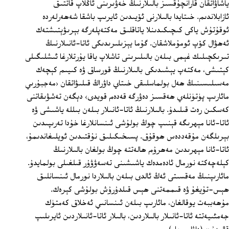
ياشاۋاتقان قارانچۇقسىز بالىلارنىڭ خەۋىرىنى ئاڭلاپ قاتتىق
ئازابلاندىم. خىتايدا بالىلارنى ئۆيىدىن ئايرىپ باشقا شەھەرلەردە
ئوقۇتۇش ياكى كىچىكىدىنلا ياتاقلىق مەكتەپلەرگە بېرىۋېتىشتەك
ئەھۋال كۆپ ئومۇملاشقان. گۇما يېزىلىرىدىكى ئاتا-ئانىلارنىڭ
تىرىكچىلىك غېمى بىلەن بالىلىرىنى تاشلاپ ياقا يۇرتلارغا ئىشلىگىلى
كېتىشى، مەكتەپ يېشىدىكى بالىلارنىڭ قورساق ۋە كىيىم كېچەك
مەسىلىسىنىڭ ھەل بولماسلىقى خىتاي داۋراڭ قىلىۋاتقان ‹مەجبۇرىي
مائارىپ پۈتۈنلەي ھەقسىز دەۋرگە قەدەم قويدى› دېگەن تەشۋىقاتنى
كەسكىن رەت قىلىدۇ. بالىلارنىڭ ئاتا-ئانىلار بىلەن بىللە ياشىشى ۋە
ئاتا-ئانا مېھرىگە قېنىپ چوڭ بولۇشى ئىنسانلارغا خۇدا تەرىپىدىن
بېرىلگەن مۇقەددەس ھوقۇق. پسىخىكىلىق نۇقتىدىن ئويلىغاندىمۇ،
ئاتا-ئانا مېھرىدىن مەھرۇم ھالەتتە چوڭ بولغان بالىلارنىڭ
كېلەچەكتە نورمال ئادەمدەك ياشىشىنى تەسەۋۋۇر قىلغىلى بولمايدۇ.
مائارىپنىڭ مەقسىتى ئەڭ ئالدى بىلەن بالىلاردا نورمال ئىنسانلىق
ھېس-تۇيغۇ ۋە قىممەتنى ھېس قىلدۇرۇش بولۇشى كېرەك.
مۇھەببەت يوقالغان، مائارىپ بىلەن ئىنسانىي ئەخلاق كەمتۈك
جەمئىيەتتە ئاتا-ئانىلار بالىلاردىن، بالىلار ئاتا-ئانىلاردىن ئايرىلىپ