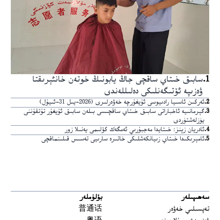
1
.
سابىق خىتاي ساقچى جاڭ يابونىڭ خوتەن خانئېرىقتا
ۋەزىپە ئۆتىگەنلىكى دەلىللەندى
2
.
ئەركىن ئاسىيا رادىيوسى ئۇيغۇرچە خەۋەرلىرى (2026-يىل 31-ئىيۇل)
3
.
گېرمانىيە ئاخباراتى سابىق خىتاي ساقچىسى بىلەن سابىق ئۇيغۇر تۇتقۇننى
يۈزلەشتۈردى
4
.
ئادريان زېنز: خىتايدا مەجبۇرىي ئەمگەك كۆلىمى يەنىلا زور
5
.
ئامېرىكىدا خىتاي زىيانكەشلىكى خاتىرە سارىيى تەسىس قىلىنماقچى
سەھىپىلەر
بۆلۈملەر
تەپسىلىي خەۋەر
普通话