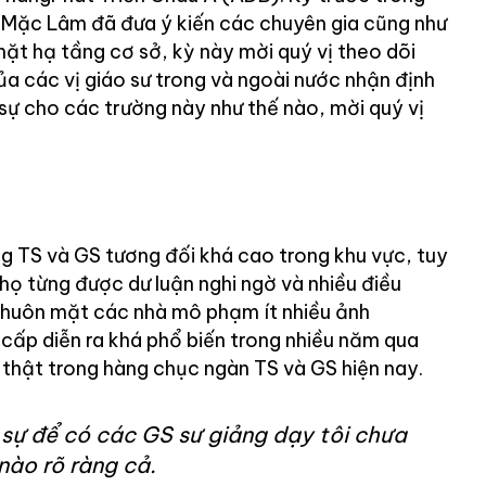
y, Mặc Lâm đã đưa ý kiến các chuyên gia cũng như
ặt hạ tầng cơ sở, kỳ này mời quý vị theo dõi
ủa các vị giáo sư trong và ngoài nước nhận định
sự cho các trường này như thế nào, mời quý vị
ng TS và GS tương đối khá cao trong khu vực, tuy
họ từng được dư luận nghi ngờ và nhiều điều
n khuôn mặt các nhà mô phạm ít nhiều ảnh
cấp diễn ra khá phổ biến trong nhiều năm qua
ai thật trong hàng chục ngàn TS và GS hiện nay.
 sự để có các GS sư giảng dạy tôi chưa
nào rõ ràng cả.