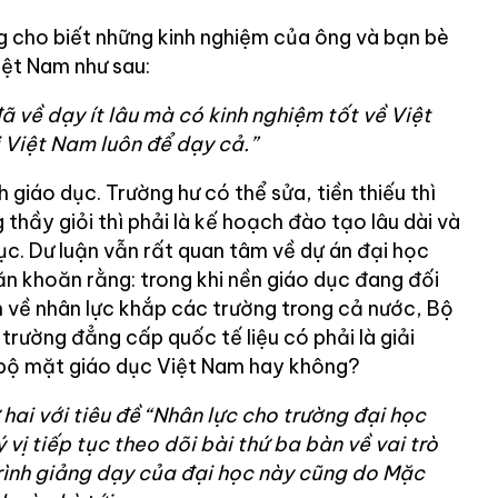
 cho biết những kinh nghiệm của ông và bạn bè
iệt Nam như sau:
 về dạy ít lâu mà có kinh nghiệm tốt về Việt
 Việt Nam luôn để dạy cả.”
h giáo dục. Trường hư có thể sửa, tiền thiếu thì
thầy giỏi thì phải là kế hoạch đào tạo lâu dài và
c. Dư luận vẫn rất quan tâm về dự án đại học
n khoăn rằng: trong khi nền giáo dục đang đối
n về nhân lực khắp các trường trong cả nước, Bộ
trường đẳng cấp quốc tế liệu có phải là giải
 bộ mặt giáo dục Việt Nam hay không?
 hai với tiêu đề “Nhân lực cho trường đại học
vị tiếp tục theo dõi bài thứ ba bàn về vai trò
trình giảng dạy của đại học này cũng do Mặc