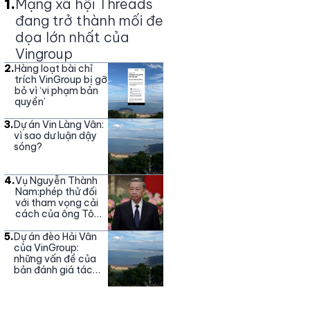
1
.
Mạng xã hội Threads
đang trở thành mối đe
dọa lớn nhất của
Vingroup
2
.
Hàng loạt bài chỉ
trích VinGroup bị gỡ
bỏ vì ‘vi phạm bản
quyền’
3
.
Dự án Vin Làng Vân:
vì sao dư luận dậy
sóng?
4
.
Vụ Nguyễn Thành
Nam:phép thử đối
với tham vọng cải
cách của ông Tô
Lâm
5
.
Dự án đèo Hải Vân
của VinGroup:
những vấn đề của
bản đánh giá tác
động môi trường