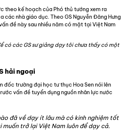
ực theo kế hoạch của Phó thủ tướng xem ra
ủa các nhà giáo dục. Theo GS Nguyễn Đăng Hưng
 vấn đề này sau nhiều năm có mặt tại Việt Nam
để có các GS sư giảng dạy tôi chưa thấy có một
S hải ngoại
m đốc trường đại học tư thục Hoa Sen nói lên
trước vấn đề tuyển dụng nguồn nhân lực nước
ào đã về dạy ít lâu mà có kinh nghiệm tốt
 muốn trở lại Việt Nam luôn để dạy cả.