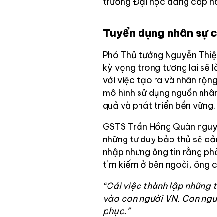
trường Đại học đẳng cấp n
Tuyển dụng nhân sự c
Phó Thủ tướng Nguyễn Thiệ
kỳ vọng trong tương lai sẽ l
với việc tạo ra và nhân rộn
mô hình sử dụng nguồn nhân 
quả và phát triển bền vững.
GSTS Trần Hồng Quân nguyê
những tư duy bảo thủ sẽ cản
nhập nhưng ông tin rằng phả
tìm kiếm ở bên ngoài, ông c
“Cái việc thành lập những 
vào con người VN. Con ngườ
phục.”