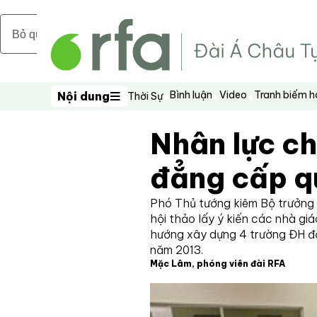
Bỏ qua nội dung chính
Bình luận
Video
Tranh biếm 
Nội dung
Thời Sự
Nội dung
Nhân lực ch
đẳng cấp q
Phó Thủ tướng kiêm Bộ trưởng
hội thảo lấy ý kiến các nhà gi
hướng xây dựng 4 trường ĐH đ
năm 2013.
Mặc Lâm, phóng viên đài RFA