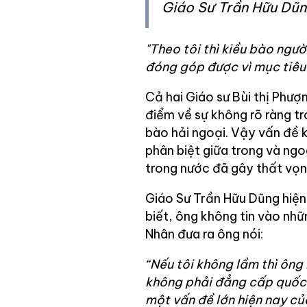
Giáo Sư Trần Hữu Dũ
"Theo tôi thì kiều bào ngườ
đóng góp được vì mục tiêu 
Cả hai Giáo sư Bùi thị Phư
điểm về sự không rõ ràng t
bào hải ngoại. Vậy vấn đề 
phân biệt giữa trong và ng
trong nước đã gây thất vọn
Giáo Sư Trần Hữu Dũng hiện
biết, ông không tin vào nh
Nhân đưa ra ông nói:
“Nếu tôi không lầm thì ông
không phải đẳng cấp quốc t
một vấn đề lớn hiện nay củ