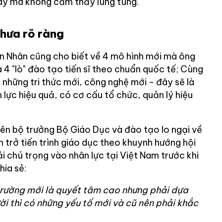
ày mà không cảm thấy lúng túng.
hưa rõ ràng
n Nhân cũng cho biết về 4 mô hình mới mà ông
à 4 "lò" đào tạo tiến sĩ theo chuẩn quốc tế; Cùng
g những tri thức mới, công nghệ mới - đây sẽ là
lực hiệu quả, có cơ cấu tổ chức, quản lý hiệu
n bộ trưởng Bộ Giáo Dục và đào tạo lo ngại về
 trở tiến trình giáo dục theo khuynh hướng hội
i chú trọng vào nhân lực tại Việt Nam trước khi
hia sẻ:
trường mới là quyết tâm cao nhưng phải dựa
i thì có những yếu tố mới và cũ nên phải khắc