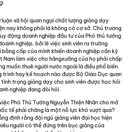
g
 luận xã hội quan ngại chất lượng giảng dạy
iện nay không phải là không có cơ sở. Chủ trương
huy động doanh nghiệp đầu tư của Phó thủ tướng
oanh nghiệp, bởi lẽ việc sinh viên ra trường
i bằng cấp của mình khiến doanh nghiệp cần kỹ
iệt Nam làm việc cho hãngxưởng của họ phải chấp
ng muốn thuê người nước ngoài là điều phổ biến.
g trình hay kế hoạch nào được Bộ Giáo Dục quan
 tình trạng giảng dạy cho sinh viên được học hỏi
anh nghiệp đang đòi hỏi.
ì việc Phó Thủ Tướng Nguyễn Thiện Nhân cho mở
ốc tế phải chăng là một nỗ lực khó vượt qua?
ng định rằng đội ngũ giảng viên đại học hiện
iêu người có thể đứng trên bục giảng của