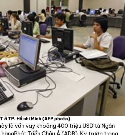
T ở TP. Hồ chí Minh
(AFP photo)
 này là vốn vay khoảng 400 triệu USD từ Ngân
 hàngPhát Triển Châu Á (ADB). Kỳ trước trong