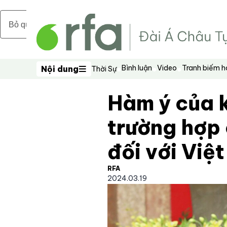
Bỏ qua nội dung chính
Bình luận
Video
Tranh biếm 
Nội dung
Thời Sự
Nội dung
Hàm ý của k
trường hợp
đối với Việ
RFA
2024.03.19