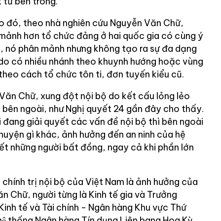
 từ bên trong.
 do đó, theo nhà nghiên cứu Nguyễn Văn Chữ,
mảnh hơn tổ chức đảng ở hai quốc gia có cùng ý
, nó phân mảnh nhưng không tạo ra sự đa dạng
 do có nhiều nhánh theo khuynh hướng hoặc vùng
heo cách tổ chức tôn ti, đơn tuyến kiểu cũ.
ăn Chữ, xung đột nội bộ do kết cấu lỏng lẻo
 bên ngoài, như Nghị quyết 24 gần đây cho thấy.
đang giải quyết các vấn đề nội bộ thì bên ngoài
huyện gì khác, ảnh hưởng đến an ninh của hệ
ết những người bất đồng, ngay cả khi phần lớn
chính trị nội bộ của Việt Nam là ảnh hưởng của
n Chữ, người từng là Kinh tế gia và Trưởng
Kinh tế và Tài chính - Ngân hàng Khu vực Thứ
̣ thống Ngân hàng Tín dụng Liên bang Hoa Kỳ,