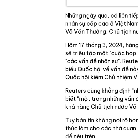
Những ngày qua, có liên tiế
nhân sự cấp cao ở Việt Nam
Võ Văn Thưởng, Chủ tịch nư
Hôm 17 tháng 3, 2024, hãng
sẽ triệu tập một "cuộc họp
"các vấn đề nhân sự". Reute
biểu Quốc hội về vấn đề nà
Quốc hội kiêm Chủ nhiệm V
Reuters cũng khẳng định “n
biết “một trong những vấn đ
khả năng Chủ tịch nước Võ
Tuy bản tin không nói rõ hơ
thức làm cho các nhà quan s
đề nêu trên.