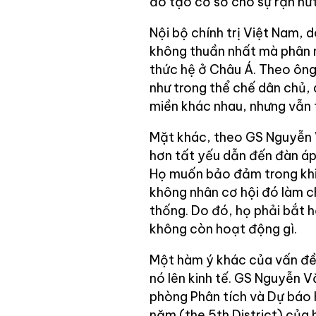
đó tạo cơ sở cho sự rạn nứt
Nội bộ chính trị Việt Nam,
không thuần nhất mà phân 
thức hệ ở Châu Á. Theo ông
như trong thể chế dân chủ,
miền khác nhau, nhưng vẫn t
Mặt khác, theo GS Nguyễn V
hơn tất yếu dẫn đến đàn áp
Họ muốn bảo đảm trong khi 
không nhân cơ hội đó làm c
thống. Do đó, họ phải bắt h
không còn hoạt động gì.
Một hàm ý khác của vấn đề 
nó lên kinh tế. GS Nguyễn Vă
phòng Phân tích và Dự báo 
năm (the 5th District) của hê