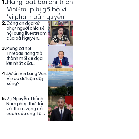
1
.
Hàng loạt bài chỉ trích
VinGroup bị gỡ bỏ vì
‘vi phạm bản quyền’
2
.
Công an dọa xử
phạt người chia sẻ
nội dung livestream
của bà Nguyễn
Phương Hằng
3
.
Mạng xã hội
Threads đang trở
thành mối đe dọa
lớn nhất của
Vingroup
4
.
Dự án Vin Làng Vân:
vì sao dư luận dậy
sóng?
5
.
Vụ Nguyễn Thành
Nam:phép thử đối
với tham vọng cải
cách của ông Tô
Lâm