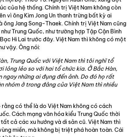
rúc của hệ thống. Chính trị Việt Nam không còn
ên vì ông Kim Jong Un thanh trừng bất kỳ ai
là ông Jang Song-Thaek. Chính trị Việt Nam cũng
 như Trung Quốc, như trường hợp Tập Cận Bình
 Bạc Hi Lai trước đây. Việt Nam thì không có một
ư vậy. Ông nói:
àn, Trung Quốc với Việt Nam thì tôi nghĩ tổ
 lỏng lẻo so với hai tổ chức kia. Ở Bắc Hàn,
n ngay những ai đụng đến ảnh. Do đó họ rất
ân nhóm ở trong đảng của Việt Nam thì nhiều
o rằng có thể là do Việt Nam không có cách
uốc. Cách mạng văn hóa kiểu Trung Quốc thời
ất cả các xu hướng và di sản cũ. Việt Nam thì
vùng miền, mà không bị triệt phá hoàn toàn. Cái