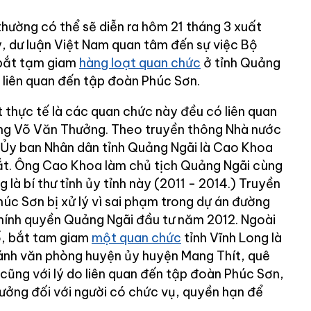
thường có thể sẽ diễn ra hôm 21 tháng 3 xuất
y, dư luận Việt Nam quan tâm đến sự việc Bộ
 bắt tạm giam
hàng loạt quan chức
ở tỉnh Quảng
ì liên quan đến tập đoàn Phúc Sơn.
 thực tế là các quan chức này đều có liên quan
ng Võ Văn Thưởng. Theo truyền thông Nhà nước
h Ủy ban Nhân dân tỉnh Quảng Ngãi là Cao Khoa
bắt. Ông Cao Khoa làm chủ tịch Quảng Ngãi cùng
là bí thư tỉnh ủy tỉnh này (2011 - 2014.) Truyền
húc Sơn bị xử lý vì sai phạm trong dự án đường
hính quyền Quảng Ngãi đầu tư năm 2012. Ngoài
ố, bắt tam giam
một quan chức
tỉnh Vĩnh Long là
nh văn phòng huyện ủy huyện Mang Thít, quê
ũng với lý do liên quan đến tập đoàn Phúc Sơn,
hưởng đối với người có chức vụ, quyền hạn để