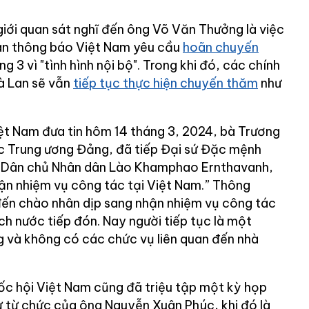
giới quan sát nghĩ đến ông Võ Văn Thưởng là việc
an thông báo Việt Nam yêu cầu
hoãn chuyến
g 3 vì "tình hình nội bộ". Trong khi đó, các chính
à Lan sẽ vẫn
tiếp tục thực hiện chuyến thăm
như
ệt Nam đưa tin hôm 14 tháng 3, 2024, bà Trương
c Trung ương Đảng, đã tiếp Đại sứ Đặc mệnh
 Dân chủ Nhân dân Lào Khamphao Ernthavanh,
ận nhiệm vụ công tác tại Việt Nam.” Thông
đến chào nhân dịp sang nhận nhiệm vụ công tác
ch nước tiếp đón. Nay người tiếp tục là một
 và không có các chức vụ liên quan đến nhà
c hội Việt Nam cũng đã triệu tập một kỳ họp
 từ chức của ông Nguyễn Xuân Phúc, khi đó là