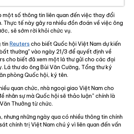
p một số thông tin liên quan đến việc thay đổi
. Thực tế này gây ra nhiều đồn đoán về việc ông
ớc, sẽ sớm rời khỏi chức vụ.
 tin
Reuters
cho biết Quốc hội Việt Nam dự kiến
 bất thường" vào ngày 21/3 để quyết định về
rs cho biết đã xem một lá thư gửi cho các đại
y. Lá thư do ông Bùi Văn Cường, Tổng thư ký
ăn phòng Quốc hội, ký tên.
hiều quan chức, nhà ngoại giao Việt Nam cho
ề nhân sự mà Quốc hội sẽ thảo luận” chính là
 Văn Thưởng từ chức.
n, nhưng những ngày qua có nhiều thông tin chính
át chính trị Việt Nam chú ý vì liên quan đến vấn