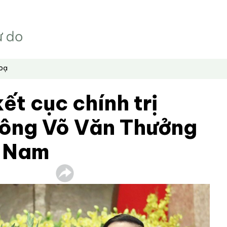
hoạ
ết cục chính trị
 ông Võ Văn Thưởng
t Nam