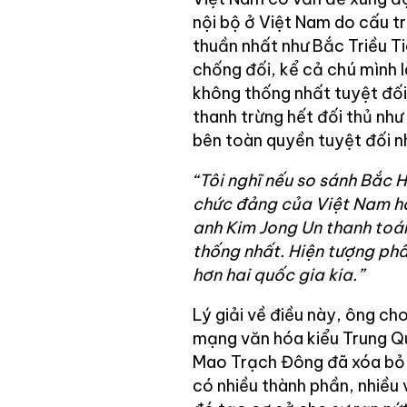
nội bộ ở Việt Nam do cấu t
thuần nhất như Bắc Triều Ti
chống đối, kể cả chú mình 
không thống nhất tuyệt đối
thanh trừng hết đối thủ như
bên toàn quyền tuyệt đối nh
“Tôi nghĩ nếu so sánh Bắc H
chức đảng của Việt Nam hơi
anh Kim Jong Un thanh toá
thống nhất. Hiện tượng ph
hơn hai quốc gia kia.”
Lý giải về điều này, ông ch
mạng văn hóa kiểu Trung Q
Mao Trạch Đông đã xóa bỏ t
có nhiều thành phần, nhiều 