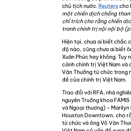
chủ tịch nước.
Reuters
cho 
một chiến dịch chống tham
chỉ trích cho rằng chiến d
tranh chính trị nội nội bộ (p
Hiện tại, chưa ai biết chắc 
độ nào, cũng chưa ai biết
Xuân Phúc hay không. Tuy nh
cảnh chính trị Việt Nam và 
Văn Thưởng từ chức trong n
đề của chính trị Việt Nam.
Trao đổi với RFA, nhà nghiê
nguyên Truởng khoa FAMIS (Tài
và Ngoại thương) - Marilyn
Houston Downtown, cho rằ
từ chức và ông Võ Văn Thư
Việt Nam có vấn đề xung độ