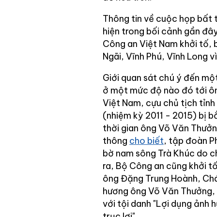
Thông tin về cuộc họp bất 
hiện trong bối cảnh gần đâ
Công an Việt Nam khởi tố,
Ngãi, Vĩnh Phú, Vĩnh Long v
Giới quan sát chú ý đến một
ở một mức độ nào đó tới ô
Việt Nam, cựu chủ tịch tỉn
(nhiệm kỳ 2011 - 2015) bị 
thời gian ông Võ Văn Thưởng 
thông
cho biết
, tập đoàn P
bờ nam sông Trà Khúc do c
ra, Bộ Công an cũng khởi t
ông Đặng Trung Hoành, Chá
hương ông Võ Văn Thưởng, c
với tội danh "Lợi dụng ảnh 
trục lợi".