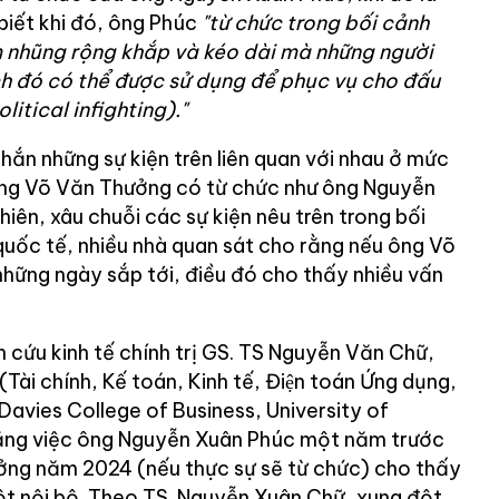
biết khi đó, ông Phúc
"từ chức trong bối cảnh
 nhũng rộng khắp và kéo dài mà những người
ịch đó có thể được sử dụng để phục vụ cho đấu
olitical infighting)."
chắn những sự kiện trên liên quan với nhau ở mức
 ông Võ Văn Thưởng có từ chức như ông Nguyễn
iên, xâu chuỗi các sự kiện nêu trên trong bối
quốc tế, nhiều nhà quan sát cho rằng nếu ông Võ
hững ngày sắp tới, điều đó cho thấy nhiều vấn
n cứu kinh tế chính trị GS. TS Nguyễn Văn Chữ,
 chính, Kế toán, Kinh tế, Điện toán Ứng dụng,
 Davies College of Business, University of
ng việc ông Nguyễn Xuân Phúc một năm trước
ởng năm 2024 (nếu thực sự sẽ từ chức) cho thấy
t nội bộ. Theo TS. Nguyễn Xuân Chữ, xung đột