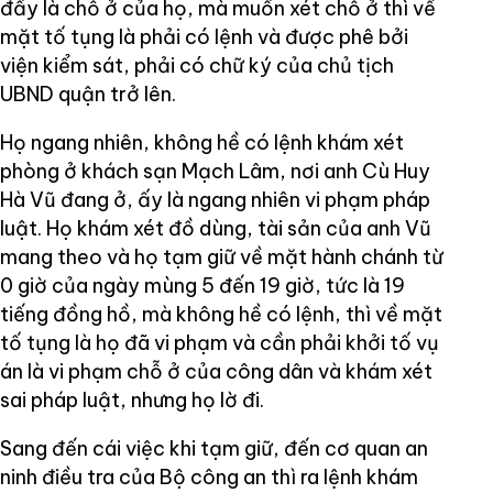
đấy là chỗ ở của họ, mà muốn xét chỗ ở thì về
mặt tố tụng là phải có lệnh và được phê bởi
viện kiểm sát, phải có chữ ký của chủ tịch
UBND quận trở lên.
Họ ngang nhiên, không hề có lệnh khám xét
phòng ở khách sạn Mạch Lâm, nơi anh Cù Huy
Hà Vũ đang ở, ấy là ngang nhiên vi phạm pháp
luật. Họ khám xét đồ dùng, tài sản của anh Vũ
mang theo và họ tạm giữ về mặt hành chánh từ
0 giờ của ngày mùng 5 đến 19 giờ, tức là 19
tiếng đồng hồ, mà không hề có lệnh, thì về mặt
tố tụng là họ đã vi phạm và cần phải khởi tố vụ
án là vi phạm chỗ ở của công dân và khám xét
sai pháp luật, nhưng họ lờ đi.
Sang đến cái việc khi tạm giữ, đến cơ quan an
ninh điều tra của Bộ công an thì ra lệnh khám