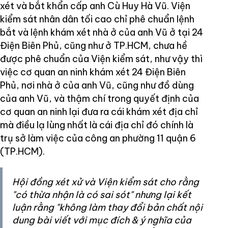
xét và bắt khẩn cấp anh Cù Huy Hà Vũ. Viện
kiểm sát nhân dân tối cao chỉ phê chuẩn lệnh
bắt và lệnh khám xét nhà ở của anh Vũ ở tại 24
Điện Biên Phủ, cũng như ở TP.HCM, chưa hề
được phê chuẩn của Viện kiểm sát, như vậy thì
việc cơ quan an ninh khám xét 24 Điện Biên
Phủ, nơi nhà ở của anh Vũ, cũng như đồ dùng
của anh Vũ, và thậm chí trong quyết định của
cơ quan an ninh lại đưa ra cái khám xét địa chỉ
mà điều lạ lùng nhất là cái địa chỉ đó chính là
trụ sở làm việc của công an phường 11 quận 6
(TP.HCM).
Hội đồng xét xử và Viện kiểm sát cho rằng
"có thừa nhận là có sai sót" nhưng lại kết
luận rằng "không làm thay đổi bản chất nội
dung bài viết với mục đích & ý nghĩa của