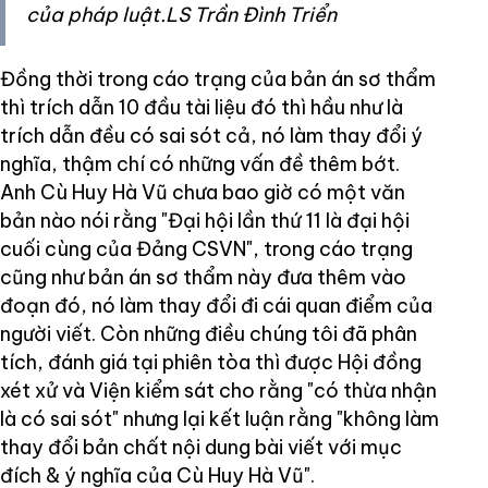
của pháp luật.LS Trần Đình Triển
Đồng thời trong cáo trạng của bản án sơ thẩm
thì trích dẫn 10 đầu tài liệu đó thì hầu như là
trích dẫn đều có sai sót cả, nó làm thay đổi ý
nghĩa, thậm chí có những vấn đề thêm bớt.
Anh Cù Huy Hà Vũ chưa bao giờ có một văn
bản nào nói rằng "Đại hội lần thứ 11 là đại hội
cuối cùng của Đảng CSVN", trong cáo trạng
cũng như bản án sơ thẩm này đưa thêm vào
đoạn đó, nó làm thay đổi đi cái quan điểm của
người viết. Còn những điều chúng tôi đã phân
tích, đánh giá tại phiên tòa thì được Hội đồng
xét xử và Viện kiểm sát cho rằng "có thừa nhận
là có sai sót" nhưng lại kết luận rằng "không làm
thay đổi bản chất nội dung bài viết với mục
đích & ý nghĩa của Cù Huy Hà Vũ".