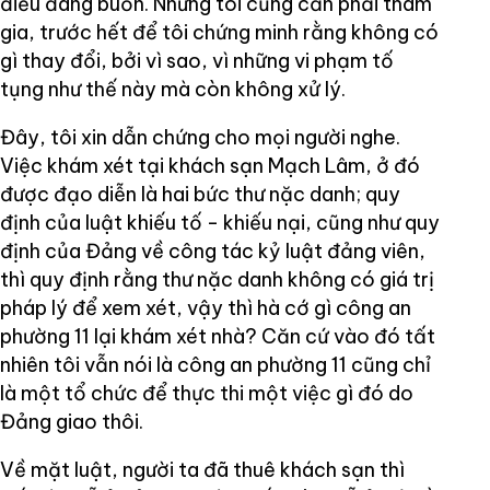
điều đáng buồn. Nhưng tôi cũng cần phải tham
gia, trước hết để tôi chứng minh rằng không có
gì thay đổi, bởi vì sao, vì những vi phạm tố
tụng như thế này mà còn không xử lý.
Đây, tôi xin dẫn chứng cho mọi người nghe.
Việc khám xét tại khách sạn Mạch Lâm, ở đó
được đạo diễn là hai bức thư nặc danh; quy
định của luật khiếu tố - khiếu nại, cũng như quy
định của Đảng về công tác kỷ luật đảng viên,
thì quy định rằng thư nặc danh không có giá trị
pháp lý để xem xét, vậy thì hà cớ gì công an
phường 11 lại khám xét nhà? Căn cứ vào đó tất
nhiên tôi vẫn nói là công an phường 11 cũng chỉ
là một tổ chức để thực thi một việc gì đó do
Đảng giao thôi.
Về mặt luật, người ta đã thuê khách sạn thì