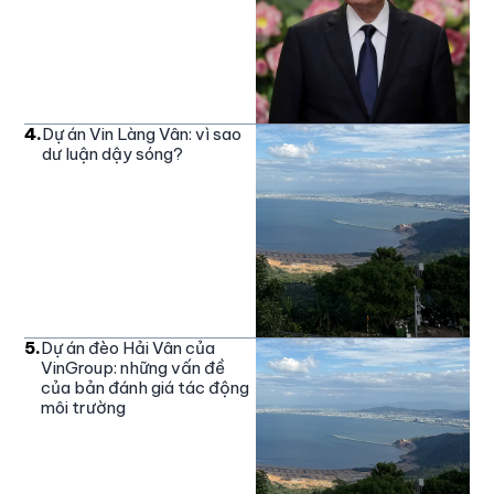
4
.
Dự án Vin Làng Vân: vì sao
dư luận dậy sóng?
5
.
Dự án đèo Hải Vân của
VinGroup: những vấn đề
của bản đánh giá tác động
môi trường