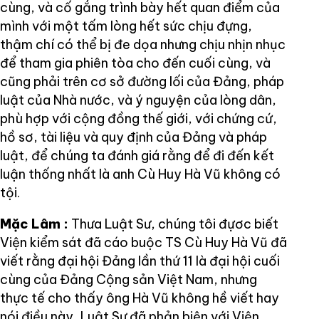
cùng, và cố gắng trình bày hết quan điểm của
mình với một tấm lòng hết sức chịu đựng,
thậm chí có thể bị đe dọa nhưng chịu nhịn nhục
để tham gia phiên tòa cho đến cuối cùng, và
cũng phải trên cơ sở đường lối của Đảng, pháp
luật của Nhà nước, và ý nguyện của lòng dân,
phù hợp với cộng đồng thế giới, với chứng cứ,
hồ sơ, tài liệu và quy định của Đảng và pháp
luật, để chúng ta đánh giá rằng để đi đến kết
luận thống nhất là anh Cù Huy Hà Vũ không có
tội.
Mặc Lâm :
Thưa Luật Sư, chúng tôi đựơc biết
Viện kiểm sát đã cáo buộc TS Cù Huy Hà Vũ đã
viết rằng đại hội Đảng lần thứ 11 là đại hội cuối
cùng của Đảng Cộng sản Việt Nam, nhưng
thực tế cho thấy ông Hà Vũ không hề viết hay
nói điều này, Luật Sư đã phản biện với Viện