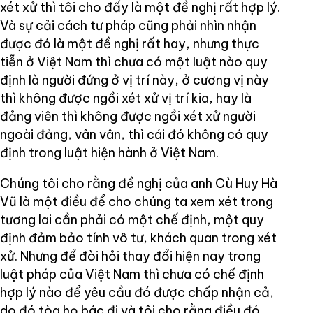
xét xử thì tôi cho đấy là một đề nghị rất hợp lý.
Và sự cải cách tư pháp cũng phải nhìn nhận
được đó là một đề nghị rất hay, nhưng thực
tiễn ở Việt Nam thì chưa có một luật nào quy
định là người đứng ở vị trí này, ở cương vị này
thì không được ngồi xét xử vị trí kia, hay là
đảng viên thì không được ngồi xét xử người
ngoài đảng, vân vân, thì cái đó không có quy
định trong luật hiện hành ở Việt Nam.
Chúng tôi cho rằng đề nghị của anh Cù Huy Hà
Vũ là một điều để cho chúng ta xem xét trong
tương lai cần phải có một chế định, một quy
định đảm bảo tính vô tư, khách quan trong xét
xử. Nhưng để đòi hỏi thay đổi hiện nay trong
luật pháp của Việt Nam thì chưa có chế định
hợp lý nào để yêu cầu đó được chấp nhận cả,
do đó tòa họ bác đi và tôi cho rằng điều đó