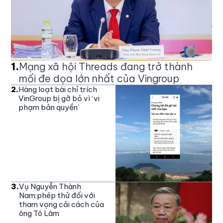
1
.
Mạng xã hội Threads đang trở thành
mối đe dọa lớn nhất của Vingroup
2
.
Hàng loạt bài chỉ trích
VinGroup bị gỡ bỏ vì ‘vi
phạm bản quyền’
3
.
Vụ Nguyễn Thành
Nam:phép thử đối với
tham vọng cải cách của
ông Tô Lâm