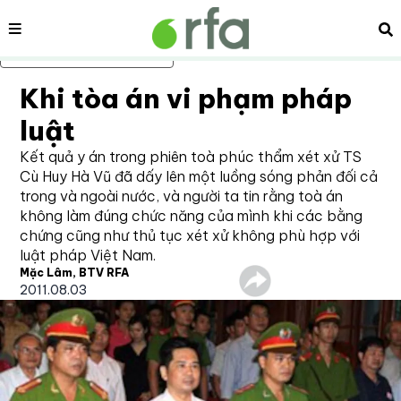
Nội dung
Tì
Bỏ qua nội dung chính
Khi tòa án vi phạm pháp
luật
Kết quả y án trong phiên toà phúc thẩm xét xử TS
Cù Huy Hà Vũ đã dấy lên một luồng sóng phản đối cả
trong và ngoài nước, và người ta tin rằng toà án
không làm đúng chức năng của mình khi các bằng
chứng cũng như thủ tục xét xử không phù hợp với
luật pháp Việt Nam.
Mặc Lâm, BTV RFA
2011.08.03