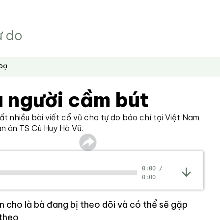
hoạ
a người cầm bút
ất nhiều bài viết cổ vũ cho tự do báo chí tại Việt Nam
ản án TS Cù Huy Hà Vũ.
0:00
/
0:00
n cho là bà đang bị theo dõi và có thể sẽ gặp
 theo