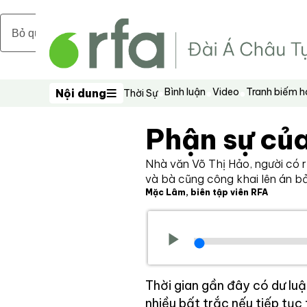
Bỏ qua nội dung chính
Bình luận
Video
Tranh biếm 
Nội dung
Thời Sự
Nội dung
Phận sự củ
Nhà văn Võ Thị Hảo, người có r
và bà cũng công khai lên án b
Mặc Lâm, biên tập viên RFA
Thời gian gần đây có dư luậ
nhiều bất trắc nếu tiếp tục